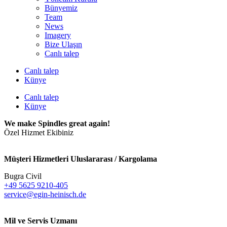
Bünyemiz
Team
News
Imagery
Bize Ulaşın
Canlı talep
Canlı talep
Künye
Canlı talep
Künye
We make Spindles great again!
Özel Hizmet Ekibiniz
Müşteri Hizmetleri Uluslararası / Kargolama
Bugra Civil
+49 5625 9210-405
service@egin-heinisch.de
Mil ve Servis Uzmanı