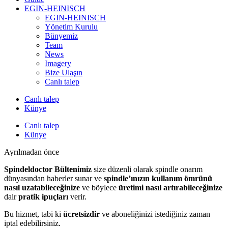
EGIN-HEINISCH
EGIN-HEINISCH
Yönetim Kurulu
Bünyemiz
Team
News
Imagery
Bize Ulaşın
Canlı talep
Canlı talep
Künye
Canlı talep
Künye
Ayrılmadan önce
Spindeldoctor Bültenimiz
size düzenli olarak spindle onarım
dünyasından haberler sunar ve
spindle’ınızın kullanım ömrünü
nasıl uzatabileceğinize
ve böylece
üretimi nasıl artırabileceğinize
dair
pratik ipuçları
verir.
Bu hizmet, tabi ki
ücretsizdir
ve aboneliğinizi istediğiniz zaman
iptal edebilirsiniz.