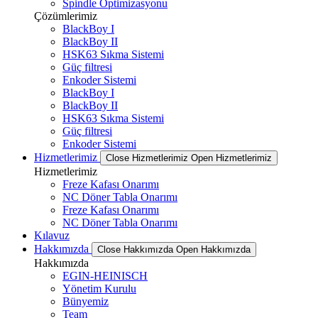
Spindle Optimizasyonu
Çözümlerimiz
BlackBoy I
BlackBoy II
HSK63 Sıkma Sistemi
Güç filtresi
Enkoder Sistemi
BlackBoy I
BlackBoy II
HSK63 Sıkma Sistemi
Güç filtresi
Enkoder Sistemi
Hizmetlerimiz
Close Hizmetlerimiz
Open Hizmetlerimiz
Hizmetlerimiz
Freze Kafası Onarımı
NC Döner Tabla Onarımı
Freze Kafası Onarımı
NC Döner Tabla Onarımı
Kılavuz
Hakkımızda
Close Hakkımızda
Open Hakkımızda
Hakkımızda
EGIN-HEINISCH
Yönetim Kurulu
Bünyemiz
Team