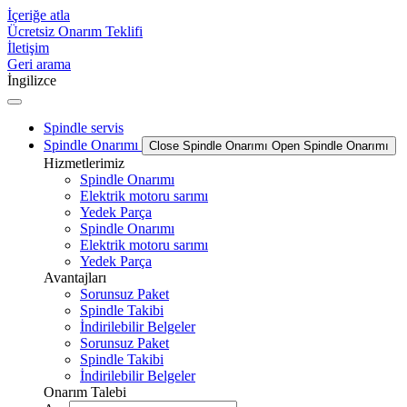
İçeriğe atla
Ücretsiz Onarım Teklifi
İletişim
Geri arama
İngilizce
Spindle servis
Spindle Onarımı
Close Spindle Onarımı
Open Spindle Onarımı
Hizmetlerimiz
Spindle Onarımı
Elektrik motoru sarımı
Yedek Parça
Spindle Onarımı
Elektrik motoru sarımı
Yedek Parça
Avantajları
Sorunsuz Paket
Spindle Takibi
İndirilebilir Belgeler
Sorunsuz Paket
Spindle Takibi
İndirilebilir Belgeler
Onarım Talebi