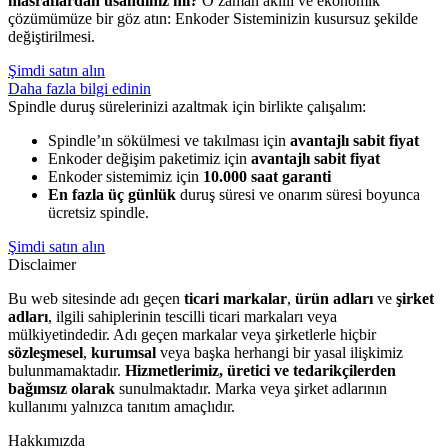
masraflardan usandınız mı?
O zaman akıllı ve ekonomik
çözümümüze bir göz atın: Enkoder Sisteminizin kusursuz şekilde
değiştirilmesi.
Şimdi satın alın
Daha fazla bilgi edinin
Spindle duruş sürelerinizi azaltmak için birlikte çalışalım:
Spindle’ın sökülmesi ve takılması için
avantajlı sabit fiyat
Enkoder değişim paketimiz için
avantajlı sabit fiyat
Enkoder sistemimiz için
10.000 saat garanti
En fazla üç günlük
duruş süresi ve onarım süresi boyunca
ücretsiz spindle.
Şimdi satın alın
Disclaimer
Bu web sitesinde adı geçen
ticari markalar
,
ürün adları
ve
şirket
adları
, ilgili sahiplerinin tescilli ticari markaları veya
mülkiyetindedir. Adı geçen markalar veya şirketlerle hiçbir
sözleşmesel
,
kurumsal
veya başka herhangi bir yasal ilişkimiz
bulunmamaktadır.
Hizmetlerimiz, üretici ve tedarikçilerden
bağımsız olarak
sunulmaktadır. Marka veya şirket adlarının
kullanımı yalnızca tanıtım amaçlıdır.
Hakkımızda