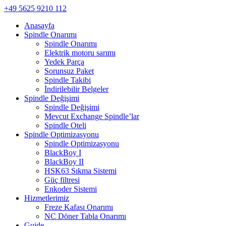
+49 5625 9210 112
Anasayfa
Spindle Onarımı
Spindle Onarımı
Elektrik motoru sarımı
Yedek Parça
Sorunsuz Paket
Spindle Takibi
İndirilebilir Belgeler
Spindle Değişimi
Spindle Değişimi
Mevcut Exchange Spindle’lar
Spindle Oteli
Spindle Optimizasyonu
Spindle Optimizasyonu
BlackBoy I
BlackBoy II
HSK63 Sıkma Sistemi
Güç filtresi
Enkoder Sistemi
Hizmetlerimiz
Freze Kafası Onarımı
NC Döner Tabla Onarımı
Guide