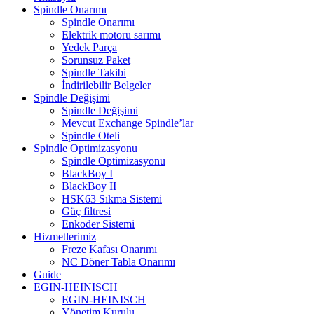
Spindle Onarımı
Spindle Onarımı
Elektrik motoru sarımı
Yedek Parça
Sorunsuz Paket
Spindle Takibi
İndirilebilir Belgeler
Spindle Değişimi
Spindle Değişimi
Mevcut Exchange Spindle’lar
Spindle Oteli
Spindle Optimizasyonu
Spindle Optimizasyonu
BlackBoy I
BlackBoy II
HSK63 Sıkma Sistemi
Güç filtresi
Enkoder Sistemi
Hizmetlerimiz
Freze Kafası Onarımı
NC Döner Tabla Onarımı
Guide
EGIN-HEINISCH
EGIN-HEINISCH
Yönetim Kurulu