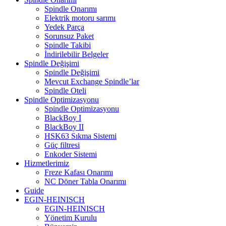
Spindle Onarımı
Elektrik motoru sarımı
Yedek Parça
Sorunsuz Paket
Spindle Takibi
İndirilebilir Belgeler
Spindle Değişimi
Spindle Değişimi
Mevcut Exchange Spindle’lar
Spindle Oteli
Spindle Optimizasyonu
Spindle Optimizasyonu
BlackBoy I
BlackBoy II
HSK63 Sıkma Sistemi
Güç filtresi
Enkoder Sistemi
Hizmetlerimiz
Freze Kafası Onarımı
NC Döner Tabla Onarımı
Guide
EGIN-HEINISCH
EGIN-HEINISCH
Yönetim Kurulu