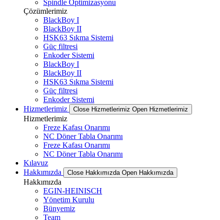
Spindle Optimizasyonu
Çözümlerimiz
BlackBoy I
BlackBoy II
HSK63 Sıkma Sistemi
Güç filtresi
Enkoder Sistemi
BlackBoy I
BlackBoy II
HSK63 Sıkma Sistemi
Güç filtresi
Enkoder Sistemi
Hizmetlerimiz
Close Hizmetlerimiz
Open Hizmetlerimiz
Hizmetlerimiz
Freze Kafası Onarımı
NC Döner Tabla Onarımı
Freze Kafası Onarımı
NC Döner Tabla Onarımı
Kılavuz
Hakkımızda
Close Hakkımızda
Open Hakkımızda
Hakkımızda
EGIN-HEINISCH
Yönetim Kurulu
Bünyemiz
Team