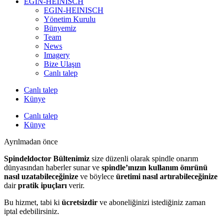
EGIN-HEINISCH
EGIN-HEINISCH
Yönetim Kurulu
Bünyemiz
Team
News
Imagery
Bize Ulaşın
Canlı talep
Canlı talep
Künye
Canlı talep
Künye
Ayrılmadan önce
Spindeldoctor Bültenimiz
size düzenli olarak spindle onarım
dünyasından haberler sunar ve
spindle’ınızın kullanım ömrünü
nasıl uzatabileceğinize
ve böylece
üretimi nasıl artırabileceğinize
dair
pratik ipuçları
verir.
Bu hizmet, tabi ki
ücretsizdir
ve aboneliğinizi istediğiniz zaman
iptal edebilirsiniz.