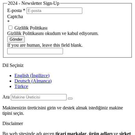
2024 - Newsletter Sign-Up
E-posta
*
Captcha
*
Gizlilik Politikası
Gizlilik Politikasını okudum ve kabul ediyorum.
Gönder
If you are human, leave this field blank.
Dil Seçiniz
English
(
İngilizce
)
Deutsch
(
Almanca
)
Türkçe
Ara
Makinenizin üreticisini girin ve destek almak istediğiniz makine
tipini seçin.
Disclaimer
Bu web sitesinde adı geçen
ticari markalar
,
ürün adları
ve
şirket