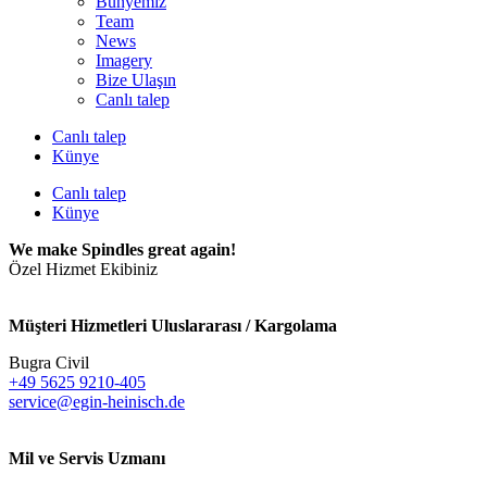
Bünyemiz
Team
News
Imagery
Bize Ulaşın
Canlı talep
Canlı talep
Künye
Canlı talep
Künye
We make Spindles great again!
Özel Hizmet Ekibiniz
Müşteri Hizmetleri Uluslararası / Kargolama
Bugra Civil
+49 5625 9210-405
service@egin-heinisch.de
Mil ve Servis Uzmanı