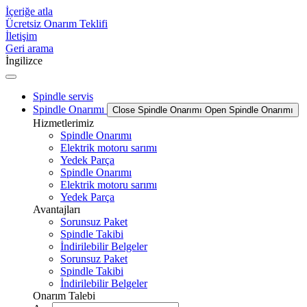
İçeriğe atla
Ücretsiz Onarım Teklifi
İletişim
Geri arama
İngilizce
Spindle servis
Spindle Onarımı
Close Spindle Onarımı
Open Spindle Onarımı
Hizmetlerimiz
Spindle Onarımı
Elektrik motoru sarımı
Yedek Parça
Spindle Onarımı
Elektrik motoru sarımı
Yedek Parça
Avantajları
Sorunsuz Paket
Spindle Takibi
İndirilebilir Belgeler
Sorunsuz Paket
Spindle Takibi
İndirilebilir Belgeler
Onarım Talebi