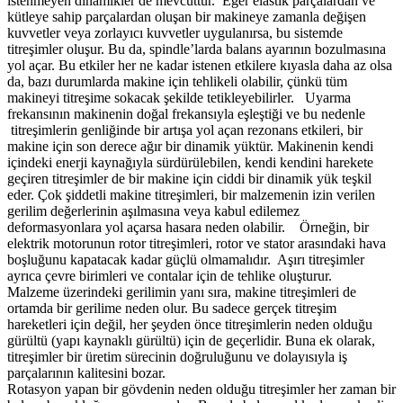
istenmeyen dinamikler de mevcuttur. Eğer elastik parçalardan ve
kütleye sahip parçalardan oluşan bir makineye zamanla değişen
kuvvetler veya zorlayıcı kuvvetler uygulanırsa, bu sistemde
titreşimler oluşur. Bu da, spindle’larda balans ayarının bozulmasına
yol açar. Bu etkiler her ne kadar istenen etkilere kıyasla daha az olsa
da, bazı durumlarda makine için tehlikeli olabilir, çünkü tüm
makineyi titreşime sokacak şekilde tetikleyebilirler. Uyarma
frekansının makinenin doğal frekansıyla eşleştiği ve bu nedenle
titreşimlerin genliğinde bir artışa yol açan rezonans etkileri, bir
makine için son derece ağır bir dinamik yüktür. Makinenin kendi
içindeki enerji kaynağıyla sürdürülebilen, kendi kendini harekete
geçiren titreşimler de bir makine için ciddi bir dinamik yük teşkil
eder. Çok şiddetli makine titreşimleri, bir malzemenin izin verilen
gerilim değerlerinin aşılmasına veya kabul edilemez
deformasyonlara yol açarsa hasara neden olabilir. Örneğin, bir
elektrik motorunun rotor titreşimleri, rotor ve stator arasındaki hava
boşluğunu kapatacak kadar güçlü olmamalıdır. Aşırı titreşimler
ayrıca çevre birimleri ve contalar için de tehlike oluşturur.
Malzeme üzerindeki gerilimin yanı sıra, makine titreşimleri de
ortamda bir gerilime neden olur. Bu sadece gerçek titreşim
hareketleri için değil, her şeyden önce titreşimlerin neden olduğu
gürültü (yapı kaynaklı gürültü) için de geçerlidir. Buna ek olarak,
titreşimler bir üretim sürecinin doğruluğunu ve dolayısıyla iş
parçalarının kalitesini bozar.
Rotasyon yapan bir gövdenin neden olduğu titreşimler her zaman bir