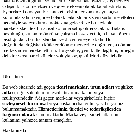
balans bozukluğunun sonucudur. Burada balanssızlık, dış merkezli
çalışan bir dönme ekseni ve gövde ekseni olarak kabul edilebilir.
Eşmerkezli olmayan bir hareketli cisim her zaman aynı açısal
konumda salınırken, ideal olarak balanslı bir sistem sürtünme etkileri
nedeniyle sadece durma noktasına gelecek ve bu nedenle
hareketsizken tek bir açısal konuma sahip olmayacaktır. Balans
bozukluğu, kullanım ömrü ve çalışma hassasiyeti için hayati önem
taşıdığından, bir dizi standart ve düzenlemeye tabidir. Bu
doğrultuda, değişken kütleler dönme merkezine doğru veya dönme
merkezinden hareket ettirilir. Bu şekilde, yeni kütle dağılımı, örneğin
delikler veya harici kütleler yoluyla kayıp kütleleri düzeltebilir.
Disclaimer
Bu web sitesinde adı geçen
ticari markalar
,
ürün adları
ve
şirket
adları
, ilgili sahiplerinin tescilli ticari markaları veya
mülkiyetindedir. Adı geçen markalar veya şirketlerle hiçbir
sözleşmesel
,
kurumsal
veya başka herhangi bir yasal ilişkimiz
bulunmamaktadır.
Hizmetlerimiz, üretici ve tedarikçilerden
bağımsız olarak
sunulmaktadır. Marka veya şirket adlarının
kullanımı yalnızca tanıtım amaçlıdır.
Hakkımızda