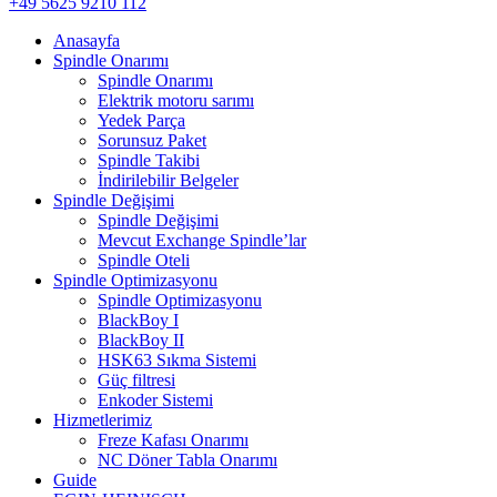
+49 5625 9210 112
Anasayfa
Spindle Onarımı
Spindle Onarımı
Elektrik motoru sarımı
Yedek Parça
Sorunsuz Paket
Spindle Takibi
İndirilebilir Belgeler
Spindle Değişimi
Spindle Değişimi
Mevcut Exchange Spindle’lar
Spindle Oteli
Spindle Optimizasyonu
Spindle Optimizasyonu
BlackBoy I
BlackBoy II
HSK63 Sıkma Sistemi
Güç filtresi
Enkoder Sistemi
Hizmetlerimiz
Freze Kafası Onarımı
NC Döner Tabla Onarımı
Guide