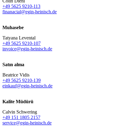
Colin Diehl
+49 5625 9210-113
finanacial@egin-heinisch.de
Muhasebe
Tatyana Levental
+49 5625 9210-107
invoice@egin-heinisch.de
Satın alma
Beatrice Vidis
+49 5625 9210-139
einkauf@egin-heinisch.de
Kalite Müdürü
Calvin Schwering
+49 151 1805 2157
service@egin-heinisch.de