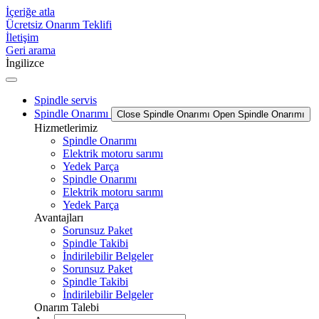
İçeriğe atla
Ücretsiz Onarım Teklifi
İletişim
Geri arama
İngilizce
Spindle servis
Spindle Onarımı
Close Spindle Onarımı
Open Spindle Onarımı
Hizmetlerimiz
Spindle Onarımı
Elektrik motoru sarımı
Yedek Parça
Spindle Onarımı
Elektrik motoru sarımı
Yedek Parça
Avantajları
Sorunsuz Paket
Spindle Takibi
İndirilebilir Belgeler
Sorunsuz Paket
Spindle Takibi
İndirilebilir Belgeler
Onarım Talebi