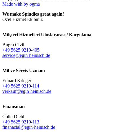
Made with
by ogma
We make Spindles great again!
Özel Hizmet Ekibiniz
Müşteri Hizmetleri Uluslararası / Kargolama
Bugra Civil
+49 5625 9210-405
service@egin-heinisch.de
Mil ve Servis Uzmanı
Eduard Krieger
+49 5625 9210-114
verkauf@egin-heinisch.de
Finansman
Colin Diehl
+49 5625 9210-113
finanacial@egin-heinisch.de