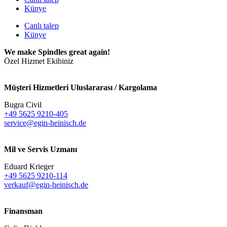
Künye
Canlı talep
Künye
We make Spindles great again!
Özel Hizmet Ekibiniz
Müşteri Hizmetleri Uluslararası / Kargolama
Bugra Civil
+49 5625 9210-405
service@egin-heinisch.de
Mil ve Servis Uzmanı
Eduard Krieger
+49 5625 9210-114
verkauf@egin-heinisch.de
Finansman