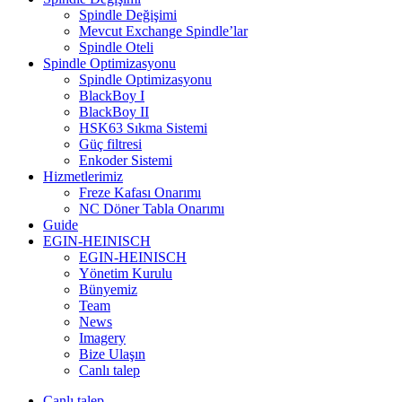
Spindle Değişimi
Mevcut Exchange Spindle’lar
Spindle Oteli
Spindle Optimizasyonu
Spindle Optimizasyonu
BlackBoy I
BlackBoy II
HSK63 Sıkma Sistemi
Güç filtresi
Enkoder Sistemi
Hizmetlerimiz
Freze Kafası Onarımı
NC Döner Tabla Onarımı
Guide
EGIN-HEINISCH
EGIN-HEINISCH
Yönetim Kurulu
Bünyemiz
Team
News
Imagery
Bize Ulaşın
Canlı talep
Canlı talep