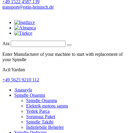
+49 1522 4587 139
transport@egin-heinisch.de
Ara
Enter Manufacturer of your machine to start with replacement of
your Spindle
Acil Yardım
+49 5625 9210 112
Anasayfa
Spindle Onarımı
Spindle Onarımı
Elektrik motoru sarımı
Yedek Parça
Sorunsuz Paket
Spindle Takibi
İndirilebilir Belgeler
Spindle Değişimi