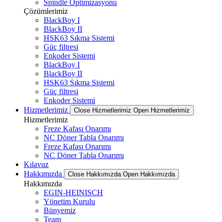
Spindle Optimizasyonu
Çözümlerimiz
BlackBoy I
BlackBoy II
HSK63 Sıkma Sistemi
Güç filtresi
Enkoder Sistemi
BlackBoy I
BlackBoy II
HSK63 Sıkma Sistemi
Güç filtresi
Enkoder Sistemi
Hizmetlerimiz
Close Hizmetlerimiz
Open Hizmetlerimiz
Hizmetlerimiz
Freze Kafası Onarımı
NC Döner Tabla Onarımı
Freze Kafası Onarımı
NC Döner Tabla Onarımı
Kılavuz
Hakkımızda
Close Hakkımızda
Open Hakkımızda
Hakkımızda
EGIN-HEINISCH
Yönetim Kurulu
Bünyemiz
Team