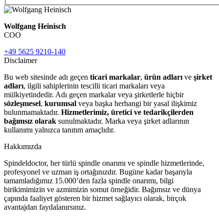
Wolfgang Heinisch
COO
+49 5625 9210-140
Disclaimer
Bu web sitesinde adı geçen
ticari markalar
,
ürün adları
ve
şirket
adları
, ilgili sahiplerinin tescilli ticari markaları veya
mülkiyetindedir. Adı geçen markalar veya şirketlerle hiçbir
sözleşmesel
,
kurumsal
veya başka herhangi bir yasal ilişkimiz
bulunmamaktadır.
Hizmetlerimiz, üretici ve tedarikçilerden
bağımsız olarak
sunulmaktadır. Marka veya şirket adlarının
kullanımı yalnızca tanıtım amaçlıdır.
Hakkımızda
Spindeldoctor, her türlü spindle onarımı ve spindle hizmetlerinde,
profesyonel ve uzman iş ortağınızdır. Bugüne kadar başarıyla
tamamladığımız 15.000’den fazla spindle onarımı, bilgi
birikimimizin ve azmimizin somut örneğidir. Bağımsız ve dünya
çapında faaliyet gösteren bir hizmet sağlayıcı olarak, birçok
avantajdan faydalanırsınız.