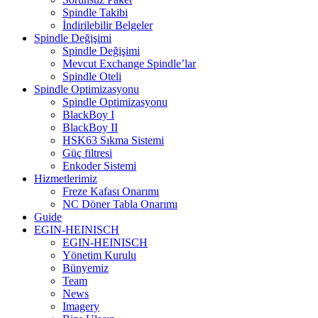
Spindle Takibi
İndirilebilir Belgeler
Spindle Değişimi
Spindle Değişimi
Mevcut Exchange Spindle’lar
Spindle Oteli
Spindle Optimizasyonu
Spindle Optimizasyonu
BlackBoy I
BlackBoy II
HSK63 Sıkma Sistemi
Güç filtresi
Enkoder Sistemi
Hizmetlerimiz
Freze Kafası Onarımı
NC Döner Tabla Onarımı
Guide
EGIN-HEINISCH
EGIN-HEINISCH
Yönetim Kurulu
Bünyemiz
Team
News
Imagery