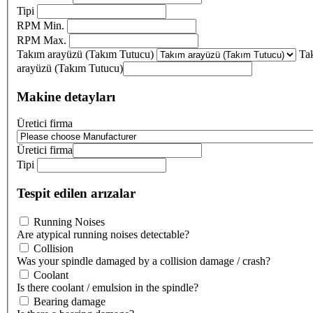
Tipi
RPM Min.
RPM Max.
Takım arayüzü (Takım Tutucu)
Ta
arayüzü (Takım Tutucu)
Makine detayları
Üretici firma
Üretici firma
Tipi
Tespit edilen arızalar
Running Noises
Are atypical running noises detectable?
Collision
Was your spindle damaged by a collision damage / crash?
Coolant
Is there coolant / emulsion in the spindle?
Bearing damage