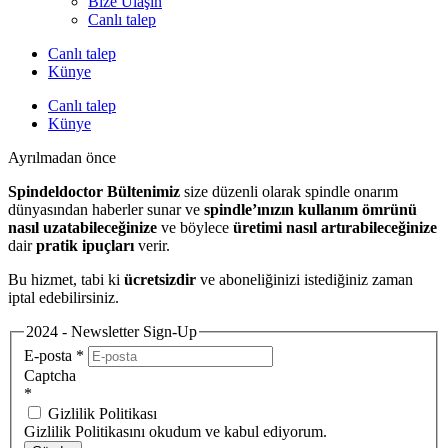
Bize Ulaşın
Canlı talep
Canlı talep
Künye
Canlı talep
Künye
Ayrılmadan önce
Spindeldoctor Bültenimiz
size düzenli olarak spindle onarım
dünyasından haberler sunar ve
spindle’ınızın kullanım ömrünü
nasıl uzatabileceğinize
ve böylece
üretimi nasıl artırabileceğinize
dair
pratik ipuçları
verir.
Bu hizmet, tabi ki
ücretsizdir
ve aboneliğinizi istediğiniz zaman
iptal edebilirsiniz.
2024 - Newsletter Sign-Up
E-posta
*
Captcha
*
Gizlilik Politikası
Gizlilik Politikasını okudum ve kabul ediyorum.