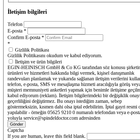
İletişim bilgileri
Telefon
E-posta
*
Confirm E-posta
*
*
Gizlilik Politikası
Gizlilik Politikasını okudum ve kabul ediyorum.
İletişim ve ürün bilgileri
EGIN-HEINISCH GmbH & Co KG tarafından söz konusu şirketi
ürünleri ve hizmetleri hakkında bilgi vermek, kişisel danışmanlık
randevuları planlamak ve yukarıda sağlanan iletişim verilerini kull
telefon, e-posta, SMS ve mesajlaşma hizmeti aracılığıyla görüş vey
müşteri memnuniyeti anketleri yapmak için benimle iletişime geçilm
kabul ediyorum (reklam). İletişim bilgilerimdeki bir değişiklik ona
geçerliliğini değiştirmez. Bu onayı istediğim zaman, sebep
göstermeksizin, kısmen dahi olsa iptal edebilirim. İptal gayri resmi 
yapılabilir - örneğin 05625 9210 0 numaralı telefondan veya e-post
yoluyla service@spindeldoctor.com adresinden
Gönder
Captcha
If you are human, leave this field blank.