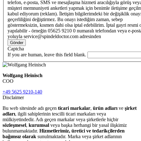
telefon, e-posta, SMS ve mesajlaşma hizmeti aracılığıyla görüş vey
müşteri memnuniyeti anketleri yapmak için benimle iletişime geçilm
kabul ediyorum (reklam). İletişim bilgilerimdeki bir değişiklik ona
geçerliliğini değiştirmez. Bu onayı istediğim zaman, sebep
göstermeksizin, kısmen dahi olsa iptal edebilirim. İptal gayri resmi 
yapılabilir - örneğin 05625 9210 0 numaralı telefondan veya e-post
yoluyla service@spindeldoctor.com adresinden
Gönder
Captcha
If you are human, leave this field blank.
Wolfgang Heinisch
COO
+49 5625 9210-140
Disclaimer
Bu web sitesinde adı geçen
ticari markalar
,
ürün adları
ve
şirket
adları
, ilgili sahiplerinin tescilli ticari markaları veya
mülkiyetindedir. Adı geçen markalar veya şirketlerle hiçbir
sözleşmesel
,
kurumsal
veya başka herhangi bir yasal ilişkimiz
bulunmamaktadır.
Hizmetlerimiz, üretici ve tedarikçilerden
bağımsız olarak
sunulmaktadır. Marka veya şirket adlarının