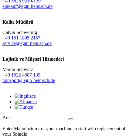
+49 5625 9210-139
einkauf@egin-heinisch.de
Kalite Müdürü
Calvin Schwering
+49 151 1805 2157
service@egin-heinisch.de
Lojistik ve
Müşteri Hizmetleri
Martin Schwarz
+49 1522 4587 139
transport@egin-heinisch.de
Ara
Enter Manufacturer of your machine to start with replacement of
your Spindle