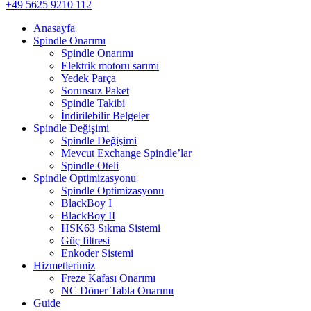
+49 5625 9210 112
Anasayfa
Spindle Onarımı
Spindle Onarımı
Elektrik motoru sarımı
Yedek Parça
Sorunsuz Paket
Spindle Takibi
İndirilebilir Belgeler
Spindle Değişimi
Spindle Değişimi
Mevcut Exchange Spindle’lar
Spindle Oteli
Spindle Optimizasyonu
Spindle Optimizasyonu
BlackBoy I
BlackBoy II
HSK63 Sıkma Sistemi
Güç filtresi
Enkoder Sistemi
Hizmetlerimiz
Freze Kafası Onarımı
NC Döner Tabla Onarımı
Guide