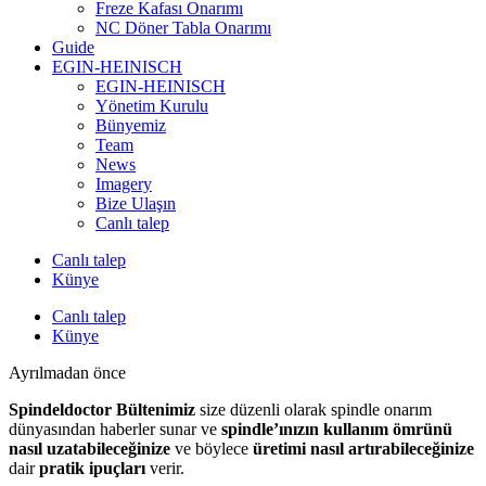
Freze Kafası Onarımı
NC Döner Tabla Onarımı
Guide
EGIN-HEINISCH
EGIN-HEINISCH
Yönetim Kurulu
Bünyemiz
Team
News
Imagery
Bize Ulaşın
Canlı talep
Canlı talep
Künye
Canlı talep
Künye
Ayrılmadan önce
Spindeldoctor Bültenimiz
size düzenli olarak spindle onarım
dünyasından haberler sunar ve
spindle’ınızın kullanım ömrünü
nasıl uzatabileceğinize
ve böylece
üretimi nasıl artırabileceğinize
dair
pratik ipuçları
verir.