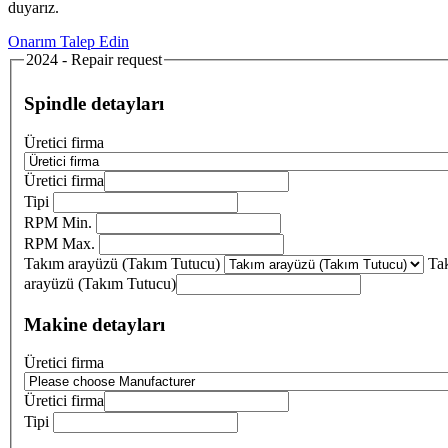
duyarız.
Onarım Talep Edin
2024 - Repair request
Spindle detayları
Üretici firma
Üretici firma
Tipi
RPM Min.
RPM Max.
Takım arayüzü (Takım Tutucu)
Ta
arayüzü (Takım Tutucu)
Makine detayları
Üretici firma
Üretici firma
Tipi