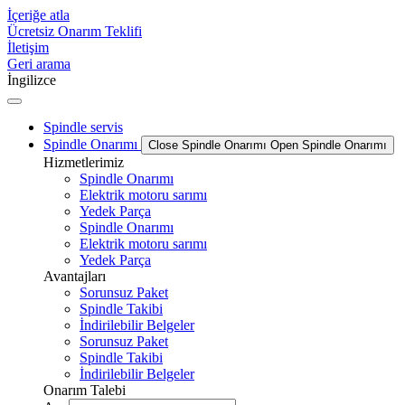
İçeriğe atla
Ücretsiz Onarım Teklifi
İletişim
Geri arama
İngilizce
Spindle servis
Spindle Onarımı
Close Spindle Onarımı
Open Spindle Onarımı
Hizmetlerimiz
Spindle Onarımı
Elektrik motoru sarımı
Yedek Parça
Spindle Onarımı
Elektrik motoru sarımı
Yedek Parça
Avantajları
Sorunsuz Paket
Spindle Takibi
İndirilebilir Belgeler
Sorunsuz Paket
Spindle Takibi
İndirilebilir Belgeler
Onarım Talebi