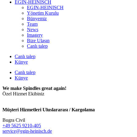
EGIN-HEINISCH
EGIN-HEINISCH
Yönetim Kurulu
Bünyemiz
Team
News
Imagery
Bize Ulaşın
Canlı talep
Canlı talep
Künye
Canlı talep
Künye
We make Spindles great again!
Özel Hizmet Ekibiniz
Müşteri Hizmetleri Uluslararası / Kargolama
Bugra Civil
+49 5625 9210-405
service@egin-heinisch.de