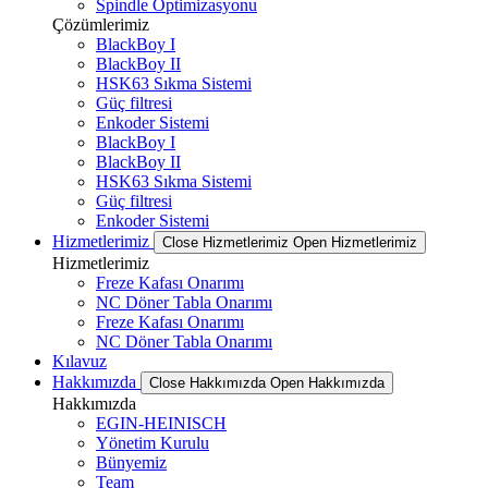
Spindle Optimizasyonu
Çözümlerimiz
BlackBoy I
BlackBoy II
HSK63 Sıkma Sistemi
Güç filtresi
Enkoder Sistemi
BlackBoy I
BlackBoy II
HSK63 Sıkma Sistemi
Güç filtresi
Enkoder Sistemi
Hizmetlerimiz
Close Hizmetlerimiz
Open Hizmetlerimiz
Hizmetlerimiz
Freze Kafası Onarımı
NC Döner Tabla Onarımı
Freze Kafası Onarımı
NC Döner Tabla Onarımı
Kılavuz
Hakkımızda
Close Hakkımızda
Open Hakkımızda
Hakkımızda
EGIN-HEINISCH
Yönetim Kurulu
Bünyemiz
Team