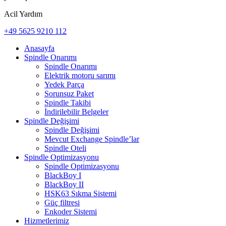
Acil Yardım
+49 5625 9210 112
Anasayfa
Spindle Onarımı
Spindle Onarımı
Elektrik motoru sarımı
Yedek Parça
Sorunsuz Paket
Spindle Takibi
İndirilebilir Belgeler
Spindle Değişimi
Spindle Değişimi
Mevcut Exchange Spindle’lar
Spindle Oteli
Spindle Optimizasyonu
Spindle Optimizasyonu
BlackBoy I
BlackBoy II
HSK63 Sıkma Sistemi
Güç filtresi
Enkoder Sistemi
Hizmetlerimiz