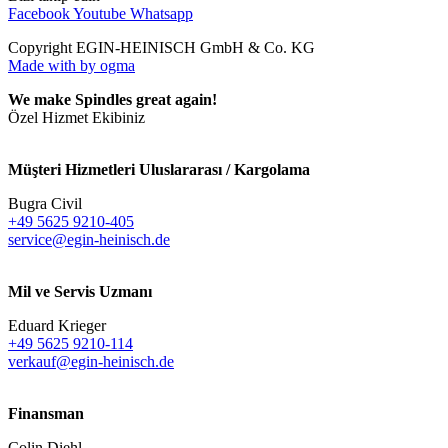
Facebook
Youtube
Whatsapp
Copyright EGIN-HEINISCH GmbH & Co. KG
Made with
by ogma
We make Spindles great again!
Özel Hizmet Ekibiniz
Müşteri Hizmetleri Uluslararası / Kargolama
Bugra Civil
+49 5625 9210-405
service@egin-heinisch.de
Mil ve Servis Uzmanı
Eduard Krieger
+49 5625 9210-114
verkauf@egin-heinisch.de
Finansman
Colin Diehl