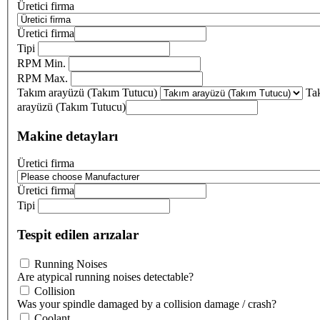
Üretici firma
Üretici firma
Tipi
RPM Min.
RPM Max.
Takım arayüzü (Takım Tutucu)
Ta
arayüzü (Takım Tutucu)
Makine detayları
Üretici firma
Üretici firma
Tipi
Tespit edilen arızalar
Running Noises
Are atypical running noises detectable?
Collision
Was your spindle damaged by a collision damage / crash?
Coolant