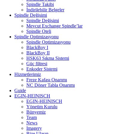
Spindle Takibi
İndirilebilir Belgeler
Spindle Değişimi
Spindle Değişimi
Mevcut Exchange Spindle’lar
Spindle Oteli
Spindle Optimizasyonu
Spindle Optimizasyonu
BlackBoy I
BlackBoy II
HSK63 Sıkma Sistemi
Güç filtresi
Enkoder Sistemi
Hizmetlerimiz
Freze Kafası Onarımı
NC Döner Tabla Onarımı
Guide
EGIN-HEINISCH
EGIN-HEINISCH
Yönetim Kurulu
Bünyemiz
Team
News
Imagery
Bize Ulaşın