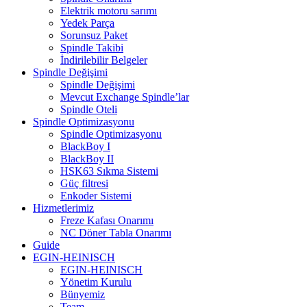
Elektrik motoru sarımı
Yedek Parça
Sorunsuz Paket
Spindle Takibi
İndirilebilir Belgeler
Spindle Değişimi
Spindle Değişimi
Mevcut Exchange Spindle’lar
Spindle Oteli
Spindle Optimizasyonu
Spindle Optimizasyonu
BlackBoy I
BlackBoy II
HSK63 Sıkma Sistemi
Güç filtresi
Enkoder Sistemi
Hizmetlerimiz
Freze Kafası Onarımı
NC Döner Tabla Onarımı
Guide
EGIN-HEINISCH
EGIN-HEINISCH
Yönetim Kurulu
Bünyemiz
Team