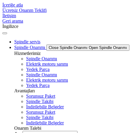
İçeriğe atla
Ücretsiz Onarım Teklifi
İletişim
Geri arama
İngilizce
Spindle servis
Spindle Onarımı
Close Spindle Onarımı
Open Spindle Onarımı
Hizmetlerimiz
Spindle Onarımı
Elektrik motoru sarımı
Yedek Parça
Spindle Onarımı
Elektrik motoru sarımı
Yedek Parça
Avantajları
Sorunsuz Paket
Spindle Takibi
İndirilebilir Belgeler
Sorunsuz Paket
Spindle Takibi
İndirilebilir Belgeler
Onarım Talebi