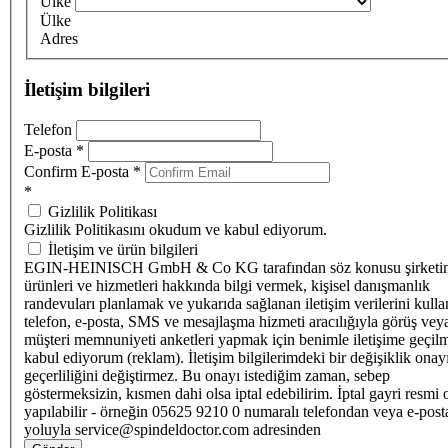
Ülke
Ülke
Adres
İletişim bilgileri
Telefon
E-posta
*
Confirm E-posta
*
*
Gizlilik Politikası
Gizlilik Politikasını okudum ve kabul ediyorum.
İletişim ve ürün bilgileri
EGIN-HEINISCH GmbH & Co KG tarafından söz konusu şirketi
ürünleri ve hizmetleri hakkında bilgi vermek, kişisel danışmanlık
randevuları planlamak ve yukarıda sağlanan iletişim verilerini kull
telefon, e-posta, SMS ve mesajlaşma hizmeti aracılığıyla görüş vey
müşteri memnuniyeti anketleri yapmak için benimle iletişime geçilm
kabul ediyorum (reklam). İletişim bilgilerimdeki bir değişiklik ona
geçerliliğini değiştirmez. Bu onayı istediğim zaman, sebep
göstermeksizin, kısmen dahi olsa iptal edebilirim. İptal gayri resmi 
yapılabilir - örneğin 05625 9210 0 numaralı telefondan veya e-post
yoluyla service@spindeldoctor.com adresinden