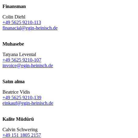
Finansman
Colin Diehl
+49 5625 9210-113
finanacial@egin-heinisch.de
Muhasebe
Tatyana Levental
+49 5625 9210-107
invoice@egin-heinisch.de
Satın alma
Beatrice Vidis
+49 5625 9210-139
einkauf@egin-heinisch.de
Kalite Müdürü
Calvin Schwering
+49 151 1805 2157