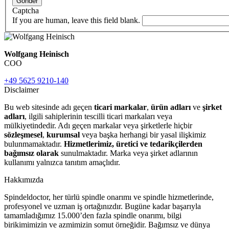
Gönder
Captcha
If you are human, leave this field blank.
Wolfgang Heinisch
COO
+49 5625 9210-140
Disclaimer
Bu web sitesinde adı geçen
ticari markalar
,
ürün adları
ve
şirket
adları
, ilgili sahiplerinin tescilli ticari markaları veya
mülkiyetindedir. Adı geçen markalar veya şirketlerle hiçbir
sözleşmesel
,
kurumsal
veya başka herhangi bir yasal ilişkimiz
bulunmamaktadır.
Hizmetlerimiz, üretici ve tedarikçilerden
bağımsız olarak
sunulmaktadır. Marka veya şirket adlarının
kullanımı yalnızca tanıtım amaçlıdır.
Hakkımızda
Spindeldoctor, her türlü spindle onarımı ve spindle hizmetlerinde,
profesyonel ve uzman iş ortağınızdır. Bugüne kadar başarıyla
tamamladığımız 15.000’den fazla spindle onarımı, bilgi
birikimimizin ve azmimizin somut örneğidir. Bağımsız ve dünya