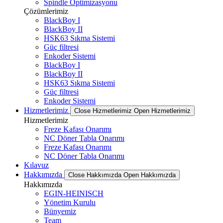
Spindle Optimizasyonu
Çözümlerimiz
BlackBoy I
BlackBoy II
HSK63 Sıkma Sistemi
Güç filtresi
Enkoder Sistemi
BlackBoy I
BlackBoy II
HSK63 Sıkma Sistemi
Güç filtresi
Enkoder Sistemi
Hizmetlerimiz
Close Hizmetlerimiz
Open Hizmetlerimiz
Hizmetlerimiz
Freze Kafası Onarımı
NC Döner Tabla Onarımı
Freze Kafası Onarımı
NC Döner Tabla Onarımı
Kılavuz
Hakkımızda
Close Hakkımızda
Open Hakkımızda
Hakkımızda
EGIN-HEINISCH
Yönetim Kurulu
Bünyemiz
Team