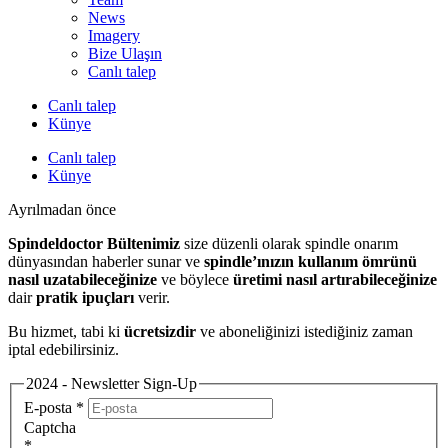
News
Imagery
Bize Ulaşın
Canlı talep
Canlı talep
Künye
Canlı talep
Künye
Ayrılmadan önce
Spindeldoctor Bültenimiz
size düzenli olarak spindle onarım
dünyasından haberler sunar ve
spindle’ınızın kullanım ömrünü
nasıl uzatabileceğinize
ve böylece
üretimi nasıl artırabileceğinize
dair
pratik ipuçları
verir.
Bu hizmet, tabi ki
ücretsizdir
ve aboneliğinizi istediğiniz zaman
iptal edebilirsiniz.
2024 - Newsletter Sign-Up
E-posta
*
Captcha
*