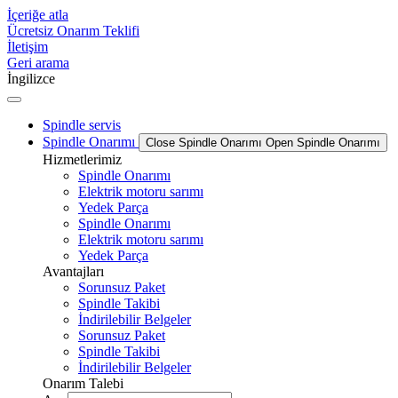
İçeriğe atla
Ücretsiz Onarım Teklifi
İletişim
Geri arama
İngilizce
Spindle servis
Spindle Onarımı
Close Spindle Onarımı
Open Spindle Onarımı
Hizmetlerimiz
Spindle Onarımı
Elektrik motoru sarımı
Yedek Parça
Spindle Onarımı
Elektrik motoru sarımı
Yedek Parça
Avantajları
Sorunsuz Paket
Spindle Takibi
İndirilebilir Belgeler
Sorunsuz Paket
Spindle Takibi
İndirilebilir Belgeler
Onarım Talebi