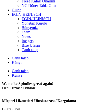
Freze Kafası Onarımı
NC Döner Tabla Onarımı
Guide
EGIN-HEINISCH
EGIN-HEINISCH
Yönetim Kurulu
Bünyemiz
Team
News
Imagery
Bize Ulaşın
Canlı talep
Canlı talep
Künye
Canlı talep
Künye
We make Spindles great again!
Özel Hizmet Ekibiniz
Müşteri Hizmetleri Uluslararası / Kargolama
Bugra Civil