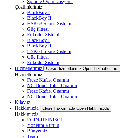
Spindle Optimizasyonu
Çözümlerimiz
BlackBoy I
BlackBoy II
HSK63 Sıkma Sistemi
Güç filtresi
Enkoder Sistemi
BlackBoy I
BlackBoy II
HSK63 Sıkma Sistemi
Güç filtresi
Enkoder Sistemi
Hizmetlerimiz
Close Hizmetlerimiz
Open Hizmetlerimiz
Hizmetlerimiz
Freze Kafası Onarımı
NC Döner Tabla Onarımı
Freze Kafası Onarımı
NC Döner Tabla Onarımı
Kılavuz
Hakkımızda
Close Hakkımızda
Open Hakkımızda
Hakkımızda
EGIN-HEINISCH
Yönetim Kurulu
Bünyemiz
Team