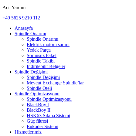
Acil Yardım
+49 5625 9210 112
Anasayfa
Spindle Onarımı
Spindle Onarımı
Elektrik motoru sarımı
Yedek Parça
Sorunsuz Paket
Spindle Takibi
İndirilebilir Belgeler
Spindle Değişimi
Spindle Değişimi
Mevcut Exchange Spindle’lar
Spindle Oteli
Spindle Optimizasyonu
Spindle Optimizasyonu
BlackBoy I
BlackBoy II
HSK63 Sıkma Sistemi
Güç filtresi
Enkoder Sistemi
Hizmetlerimiz