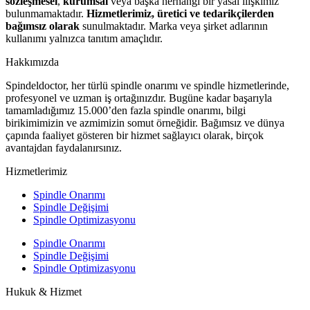
sözleşmesel
,
kurumsal
veya başka herhangi bir yasal ilişkimiz
bulunmamaktadır.
Hizmetlerimiz, üretici ve tedarikçilerden
bağımsız olarak
sunulmaktadır. Marka veya şirket adlarının
kullanımı yalnızca tanıtım amaçlıdır.
Hakkımızda
Spindeldoctor, her türlü spindle onarımı ve spindle hizmetlerinde,
profesyonel ve uzman iş ortağınızdır. Bugüne kadar başarıyla
tamamladığımız 15.000’den fazla spindle onarımı, bilgi
birikimimizin ve azmimizin somut örneğidir. Bağımsız ve dünya
çapında faaliyet gösteren bir hizmet sağlayıcı olarak, birçok
avantajdan faydalanırsınız.
Hizmetlerimiz
Spindle Onarımı
Spindle Değişimi
Spindle Optimizasyonu
Spindle Onarımı
Spindle Değişimi
Spindle Optimizasyonu
Hukuk & Hizmet