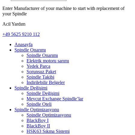
Enter Manufacturer of your machine to start with replacement of
your Spindle
Acil Yardım
+49 5625 9210 112
Anasayfa
Spindle Onarımı
Spindle Onarımı
Elektrik motoru sarımı
Yedek Parça
Sorunsuz Paket
Spindle Takibi
İndirilebilir Belgeler
Spindle Değişimi
Spindle Değişimi
Mevcut Exchange Spindle’lar
Spindle Oteli
Spindle Optimizasyonu
Spindle Optimizasyonu
BlackBoy I
BlackBoy II
HSK63 Sıkma Sistemi