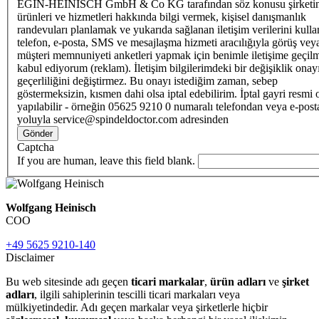
EGIN-HEINISCH GmbH & Co KG tarafından söz konusu şirketi
ürünleri ve hizmetleri hakkında bilgi vermek, kişisel danışmanlık
randevuları planlamak ve yukarıda sağlanan iletişim verilerini kull
telefon, e-posta, SMS ve mesajlaşma hizmeti aracılığıyla görüş vey
müşteri memnuniyeti anketleri yapmak için benimle iletişime geçilm
kabul ediyorum (reklam). İletişim bilgilerimdeki bir değişiklik ona
geçerliliğini değiştirmez. Bu onayı istediğim zaman, sebep
göstermeksizin, kısmen dahi olsa iptal edebilirim. İptal gayri resmi 
yapılabilir - örneğin 05625 9210 0 numaralı telefondan veya e-post
yoluyla service@spindeldoctor.com adresinden
Gönder
Captcha
If you are human, leave this field blank.
Wolfgang Heinisch
COO
+49 5625 9210-140
Disclaimer
Bu web sitesinde adı geçen
ticari markalar
,
ürün adları
ve
şirket
adları
, ilgili sahiplerinin tescilli ticari markaları veya
mülkiyetindedir. Adı geçen markalar veya şirketlerle hiçbir