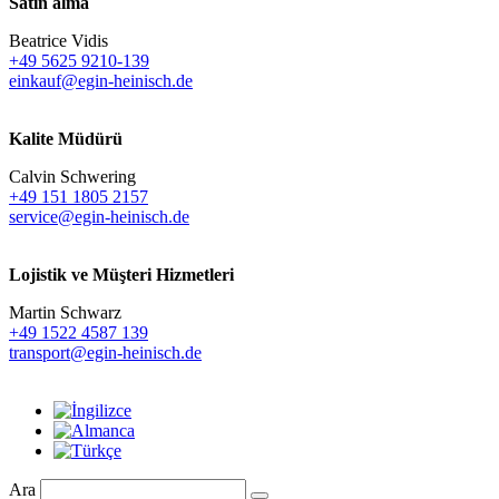
Satın alma
Beatrice Vidis
+49 5625 9210-139
einkauf@egin-heinisch.de
Kalite Müdürü
Calvin Schwering
+49 151 1805 2157
service@egin-heinisch.de
Lojistik ve
Müşteri Hizmetleri
Martin Schwarz
+49 1522 4587 139
transport@egin-heinisch.de
Ara