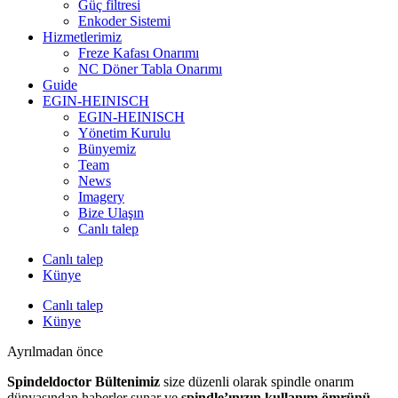
Güç filtresi
Enkoder Sistemi
Hizmetlerimiz
Freze Kafası Onarımı
NC Döner Tabla Onarımı
Guide
EGIN-HEINISCH
EGIN-HEINISCH
Yönetim Kurulu
Bünyemiz
Team
News
Imagery
Bize Ulaşın
Canlı talep
Canlı talep
Künye
Canlı talep
Künye
Ayrılmadan önce
Spindeldoctor Bültenimiz
size düzenli olarak spindle onarım
dünyasından haberler sunar ve
spindle’ınızın kullanım ömrünü