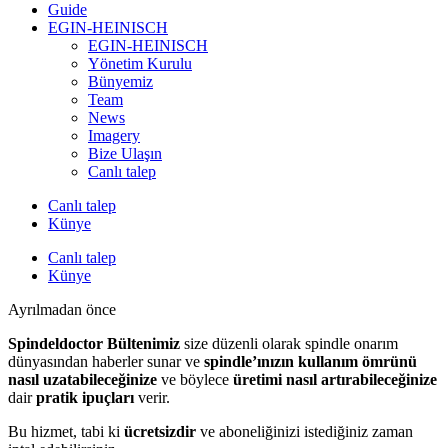
Guide
EGIN-HEINISCH
EGIN-HEINISCH
Yönetim Kurulu
Bünyemiz
Team
News
Imagery
Bize Ulaşın
Canlı talep
Canlı talep
Künye
Canlı talep
Künye
Ayrılmadan önce
Spindeldoctor Bültenimiz
size düzenli olarak spindle onarım
dünyasından haberler sunar ve
spindle’ınızın kullanım ömrünü
nasıl uzatabileceğinize
ve böylece
üretimi nasıl artırabileceğinize
dair
pratik ipuçları
verir.
Bu hizmet, tabi ki
ücretsizdir
ve aboneliğinizi istediğiniz zaman