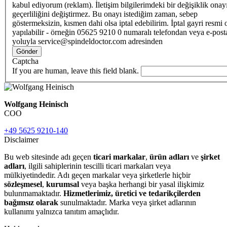
kabul ediyorum (reklam). İletişim bilgilerimdeki bir değişiklik ona
geçerliliğini değiştirmez. Bu onayı istediğim zaman, sebep
göstermeksizin, kısmen dahi olsa iptal edebilirim. İptal gayri resmi 
yapılabilir - örneğin 05625 9210 0 numaralı telefondan veya e-post
yoluyla service@spindeldoctor.com adresinden
Gönder
Captcha
If you are human, leave this field blank.
Wolfgang Heinisch
COO
+49 5625 9210-140
Disclaimer
Bu web sitesinde adı geçen
ticari markalar
,
ürün adları
ve
şirket
adları
, ilgili sahiplerinin tescilli ticari markaları veya
mülkiyetindedir. Adı geçen markalar veya şirketlerle hiçbir
sözleşmesel
,
kurumsal
veya başka herhangi bir yasal ilişkimiz
bulunmamaktadır.
Hizmetlerimiz, üretici ve tedarikçilerden
bağımsız olarak
sunulmaktadır. Marka veya şirket adlarının
kullanımı yalnızca tanıtım amaçlıdır.