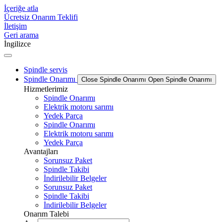
İçeriğe atla
Ücretsiz Onarım Teklifi
İletişim
Geri arama
İngilizce
Spindle servis
Spindle Onarımı
Close Spindle Onarımı
Open Spindle Onarımı
Hizmetlerimiz
Spindle Onarımı
Elektrik motoru sarımı
Yedek Parça
Spindle Onarımı
Elektrik motoru sarımı
Yedek Parça
Avantajları
Sorunsuz Paket
Spindle Takibi
İndirilebilir Belgeler
Sorunsuz Paket
Spindle Takibi
İndirilebilir Belgeler
Onarım Talebi