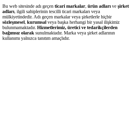
Bu web sitesinde adı geçen
ticari markalar
,
ürün adları
ve
şirket
adları
, ilgili sahiplerinin tescilli ticari markaları veya
mülkiyetindedir. Adı geçen markalar veya şirketlerle hiçbir
sözleşmesel
,
kurumsal
veya başka herhangi bir yasal ilişkimiz
bulunmamaktadır.
Hizmetlerimiz, üretici ve tedarikçilerden
bağımsız olarak
sunulmaktadır. Marka veya şirket adlarının
kullanımı yalnızca tanıtım amaçlıdır.