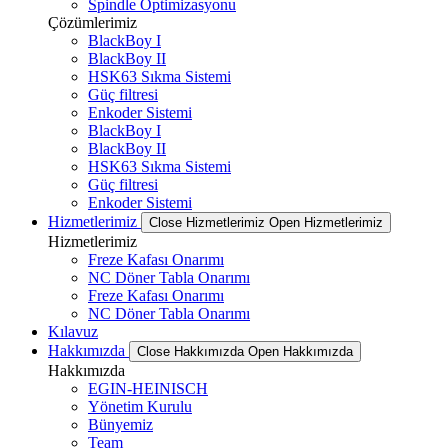
Spindle Optimizasyonu
Çözümlerimiz
BlackBoy I
BlackBoy II
HSK63 Sıkma Sistemi
Güç filtresi
Enkoder Sistemi
BlackBoy I
BlackBoy II
HSK63 Sıkma Sistemi
Güç filtresi
Enkoder Sistemi
Hizmetlerimiz
Close Hizmetlerimiz
Open Hizmetlerimiz
Hizmetlerimiz
Freze Kafası Onarımı
NC Döner Tabla Onarımı
Freze Kafası Onarımı
NC Döner Tabla Onarımı
Kılavuz
Hakkımızda
Close Hakkımızda
Open Hakkımızda
Hakkımızda
EGIN-HEINISCH
Yönetim Kurulu
Bünyemiz
Team