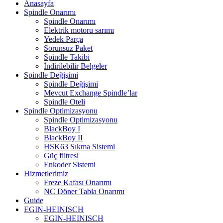
Anasayfa
Spindle Onarımı
Spindle Onarımı
Elektrik motoru sarımı
Yedek Parça
Sorunsuz Paket
Spindle Takibi
İndirilebilir Belgeler
Spindle Değişimi
Spindle Değişimi
Mevcut Exchange Spindle’lar
Spindle Oteli
Spindle Optimizasyonu
Spindle Optimizasyonu
BlackBoy I
BlackBoy II
HSK63 Sıkma Sistemi
Güç filtresi
Enkoder Sistemi
Hizmetlerimiz
Freze Kafası Onarımı
NC Döner Tabla Onarımı
Guide
EGIN-HEINISCH
EGIN-HEINISCH