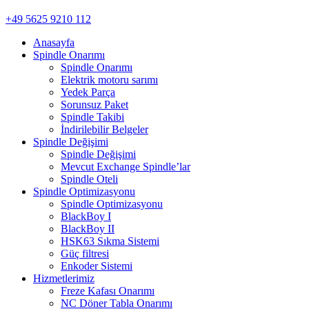
+49 5625 9210 112
Anasayfa
Spindle Onarımı
Spindle Onarımı
Elektrik motoru sarımı
Yedek Parça
Sorunsuz Paket
Spindle Takibi
İndirilebilir Belgeler
Spindle Değişimi
Spindle Değişimi
Mevcut Exchange Spindle’lar
Spindle Oteli
Spindle Optimizasyonu
Spindle Optimizasyonu
BlackBoy I
BlackBoy II
HSK63 Sıkma Sistemi
Güç filtresi
Enkoder Sistemi
Hizmetlerimiz
Freze Kafası Onarımı
NC Döner Tabla Onarımı