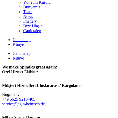
Yönetim Kurulu
Bünyemiz
Team
News
Imagery
Bize Ulaşın
Canlı talep
Canlı talep
Künye
Canlı talep
Künye
We make Spindles great again!
Özel Hizmet Ekibiniz
Müşteri Hizmetleri Uluslararası / Kargolama
Bugra Civil
+49 5625 9210-405
service@egin-heinisch.de
Mil ve Servis Uzmanı