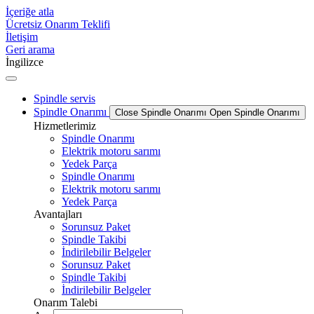
İçeriğe atla
Ücretsiz Onarım Teklifi
İletişim
Geri arama
İngilizce
Spindle servis
Spindle Onarımı
Close Spindle Onarımı
Open Spindle Onarımı
Hizmetlerimiz
Spindle Onarımı
Elektrik motoru sarımı
Yedek Parça
Spindle Onarımı
Elektrik motoru sarımı
Yedek Parça
Avantajları
Sorunsuz Paket
Spindle Takibi
İndirilebilir Belgeler
Sorunsuz Paket
Spindle Takibi
İndirilebilir Belgeler
Onarım Talebi