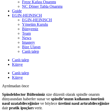
Freze Kafası Onarımı
NC Döner Tabla Onarımı
Guide
EGIN-HEINISCH
EGIN-HEINISCH
Yönetim Kurulu
Bünyemiz
Team
News
Imagery
Bize Ulaşın
Canlı talep
Canlı talep
Künye
Canlı talep
Künye
Ayrılmadan önce
Spindeldoctor Bültenimiz
size düzenli olarak spindle onarım
dünyasından haberler sunar ve
spindle’ınızın kullanım ömrünü
nasıl uzatabileceğinize
ve böylece
üretimi nasıl artırabileceğinize
dair
pratik ipuçları
verir.