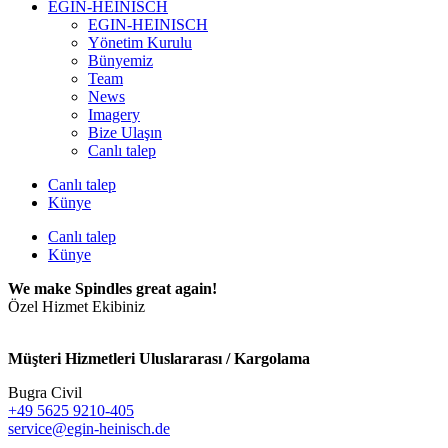
EGIN-HEINISCH
EGIN-HEINISCH
Yönetim Kurulu
Bünyemiz
Team
News
Imagery
Bize Ulaşın
Canlı talep
Canlı talep
Künye
Canlı talep
Künye
We make Spindles great again!
Özel Hizmet Ekibiniz
Müşteri Hizmetleri Uluslararası / Kargolama
Bugra Civil
+49 5625 9210-405
service@egin-heinisch.de