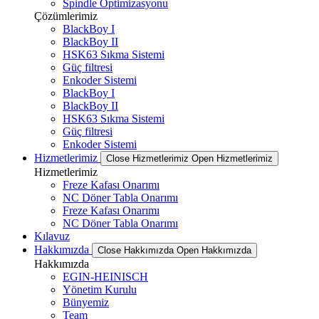
Spindle Optimizasyonu
Çözümlerimiz
BlackBoy I
BlackBoy II
HSK63 Sıkma Sistemi
Güç filtresi
Enkoder Sistemi
BlackBoy I
BlackBoy II
HSK63 Sıkma Sistemi
Güç filtresi
Enkoder Sistemi
Hizmetlerimiz
Close Hizmetlerimiz
Open Hizmetlerimiz
Hizmetlerimiz
Freze Kafası Onarımı
NC Döner Tabla Onarımı
Freze Kafası Onarımı
NC Döner Tabla Onarımı
Kılavuz
Hakkımızda
Close Hakkımızda
Open Hakkımızda
Hakkımızda
EGIN-HEINISCH
Yönetim Kurulu
Bünyemiz
Team