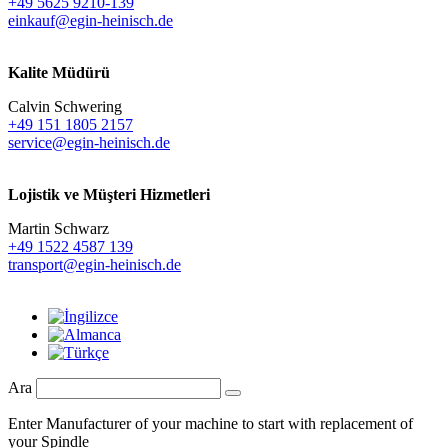
+49 5625 9210-139
einkauf@egin-heinisch.de
Kalite Müdürü
Calvin Schwering
+49 151 1805 2157
service@egin-heinisch.de
Lojistik ve
Müşteri Hizmetleri
Martin Schwarz
+49 1522 4587 139
transport@egin-heinisch.de
Ara
Enter Manufacturer of your machine to start with replacement of
your Spindle