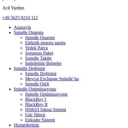
Acil Yardım
+49 5625 9210 112
Anasayfa
Spindle Onarımı
Spindle Onarımı
Elektrik motoru sarımı
Yedek Parça
Sorunsuz Paket
Spindle Takibi
İndirilebilir Belgeler
Spindle Değişimi
Spindle Değişimi
Mevcut Exchange Spindle’lar
Spindle Oteli
Spindle Optimizasyonu
Spindle Optimizasyonu
BlackBoy I
BlackBoy II
HSK63 Sıkma Sistemi
Güç filtresi
Enkoder Sistemi
Hizmetlerimiz