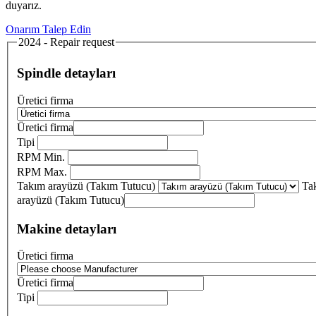
duyarız.
Onarım Talep Edin
2024 - Repair request
Spindle detayları
Üretici firma
Üretici firma
Tipi
RPM Min.
RPM Max.
Takım arayüzü (Takım Tutucu)
Ta
arayüzü (Takım Tutucu)
Makine detayları
Üretici firma
Üretici firma
Tipi