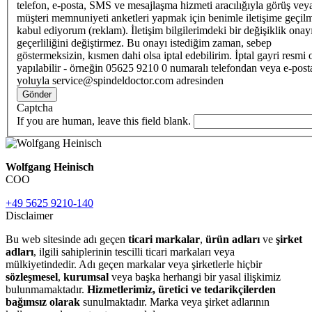
telefon, e-posta, SMS ve mesajlaşma hizmeti aracılığıyla görüş vey
müşteri memnuniyeti anketleri yapmak için benimle iletişime geçilm
kabul ediyorum (reklam). İletişim bilgilerimdeki bir değişiklik ona
geçerliliğini değiştirmez. Bu onayı istediğim zaman, sebep
göstermeksizin, kısmen dahi olsa iptal edebilirim. İptal gayri resmi 
yapılabilir - örneğin 05625 9210 0 numaralı telefondan veya e-post
yoluyla service@spindeldoctor.com adresinden
Gönder
Captcha
If you are human, leave this field blank.
Wolfgang Heinisch
COO
+49 5625 9210-140
Disclaimer
Bu web sitesinde adı geçen
ticari markalar
,
ürün adları
ve
şirket
adları
, ilgili sahiplerinin tescilli ticari markaları veya
mülkiyetindedir. Adı geçen markalar veya şirketlerle hiçbir
sözleşmesel
,
kurumsal
veya başka herhangi bir yasal ilişkimiz
bulunmamaktadır.
Hizmetlerimiz, üretici ve tedarikçilerden
bağımsız olarak
sunulmaktadır. Marka veya şirket adlarının