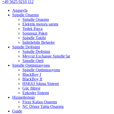
+49 5625 9210 112
Anasayfa
Spindle Onarımı
Spindle Onarımı
Elektrik motoru sarımı
Yedek Parça
Sorunsuz Paket
Spindle Takibi
İndirilebilir Belgeler
Spindle Değişimi
Spindle Değişimi
Mevcut Exchange Spindle’lar
Spindle Oteli
Spindle Optimizasyonu
Spindle Optimizasyonu
BlackBoy I
BlackBoy II
HSK63 Sıkma Sistemi
Güç filtresi
Enkoder Sistemi
Hizmetlerimiz
Freze Kafası Onarımı
NC Döner Tabla Onarımı
Guide