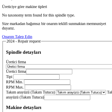
Üreticiye göre makine tipleri
No taxonomy term found for this spindle type.
Size markadan bağımsız bir onarım teklifi sunmaktan memnuniyet
duyarız.
Onarım Talep Edin
2024 - Repair request
Spindle detayları
Üretici firma
Üretici firma
Tipi
RPM Min.
RPM Max.
Takım arayüzü (Takım Tutucu)
Ta
arayüzü (Takım Tutucu)
Makine detayları