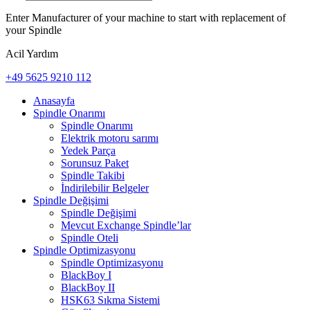
Enter Manufacturer of your machine to start with replacement of
your Spindle
Acil Yardım
+49 5625 9210 112
Anasayfa
Spindle Onarımı
Spindle Onarımı
Elektrik motoru sarımı
Yedek Parça
Sorunsuz Paket
Spindle Takibi
İndirilebilir Belgeler
Spindle Değişimi
Spindle Değişimi
Mevcut Exchange Spindle’lar
Spindle Oteli
Spindle Optimizasyonu
Spindle Optimizasyonu
BlackBoy I
BlackBoy II
HSK63 Sıkma Sistemi