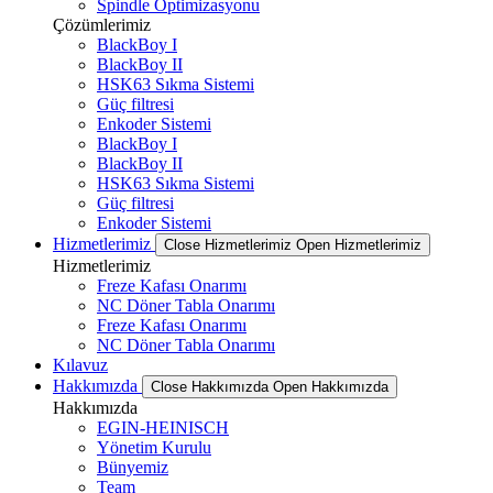
Spindle Optimizasyonu
Çözümlerimiz
BlackBoy I
BlackBoy II
HSK63 Sıkma Sistemi
Güç filtresi
Enkoder Sistemi
BlackBoy I
BlackBoy II
HSK63 Sıkma Sistemi
Güç filtresi
Enkoder Sistemi
Hizmetlerimiz
Close Hizmetlerimiz
Open Hizmetlerimiz
Hizmetlerimiz
Freze Kafası Onarımı
NC Döner Tabla Onarımı
Freze Kafası Onarımı
NC Döner Tabla Onarımı
Kılavuz
Hakkımızda
Close Hakkımızda
Open Hakkımızda
Hakkımızda
EGIN-HEINISCH
Yönetim Kurulu
Bünyemiz
Team