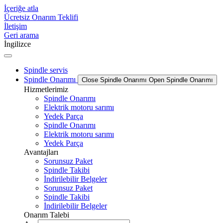
İçeriğe atla
Ücretsiz Onarım Teklifi
İletişim
Geri arama
İngilizce
Spindle servis
Spindle Onarımı
Close Spindle Onarımı
Open Spindle Onarımı
Hizmetlerimiz
Spindle Onarımı
Elektrik motoru sarımı
Yedek Parça
Spindle Onarımı
Elektrik motoru sarımı
Yedek Parça
Avantajları
Sorunsuz Paket
Spindle Takibi
İndirilebilir Belgeler
Sorunsuz Paket
Spindle Takibi
İndirilebilir Belgeler
Onarım Talebi