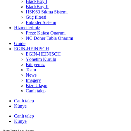
BlackBoy I
BlackBoy II
HSK63 Sıkma Sistemi
Güç filtresi
Enkoder Sistemi
Hizmetlerimiz
Freze Kafası Onarımı
NC Döner Tabla Onarımı
Guide
EGIN-HEINISCH
EGIN-HEINISCH
Yönetim Kurulu
Bünyemiz
Team
News
Imagery
Bize Ulaşın
Canlı talep
Canlı talep
Künye
Canlı talep
Künye