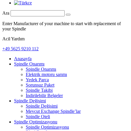
Ara
Enter Manufacturer of your machine to start with replacement of
your Spindle
Acil Yardım
+49 5625 9210 112
Anasayfa
Spindle Onarımı
Spindle Onarımı
Elektrik motoru sarımı
Yedek Parça
Sorunsuz Paket
Spindle Takibi
İndirilebilir Belgeler
Spindle Değişimi
Spindle Değişimi
Mevcut Exchange Spindle’lar
Spindle Oteli
Spindle Optimizasyonu
Spindle Optimizasyonu