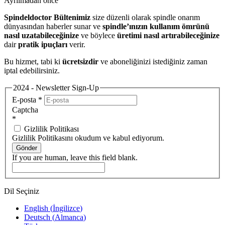
Ayrılmadan önce
Spindeldoctor Bültenimiz
size düzenli olarak spindle onarım
dünyasından haberler sunar ve
spindle’ınızın kullanım ömrünü
nasıl uzatabileceğinize
ve böylece
üretimi nasıl artırabileceğinize
dair
pratik ipuçları
verir.
Bu hizmet, tabi ki
ücretsizdir
ve aboneliğinizi istediğiniz zaman
iptal edebilirsiniz.
2024 - Newsletter Sign-Up
E-posta
*
Captcha
*
Gizlilik Politikası
Gizlilik Politikasını okudum ve kabul ediyorum.
Gönder
If you are human, leave this field blank.
Dil Seçiniz
English
(
İngilizce
)
Deutsch
(
Almanca
)