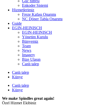
Güç filtresi
Enkoder Sistemi
Hizmetlerimiz
Freze Kafası Onarımı
NC Döner Tabla Onarımı
Guide
EGIN-HEINISCH
EGIN-HEINISCH
Yönetim Kurulu
Bünyemiz
Team
News
Imagery
Bize Ulaşın
Canlı talep
Canlı talep
Künye
Canlı talep
Künye
We make Spindles great again!
Özel Hizmet Ekibiniz