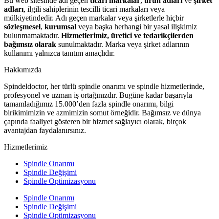
Bu web sitesinde adı geçen
ticari markalar
,
ürün adları
ve
şirket
adları
, ilgili sahiplerinin tescilli ticari markaları veya
mülkiyetindedir. Adı geçen markalar veya şirketlerle hiçbir
sözleşmesel
,
kurumsal
veya başka herhangi bir yasal ilişkimiz
bulunmamaktadır.
Hizmetlerimiz, üretici ve tedarikçilerden
bağımsız olarak
sunulmaktadır. Marka veya şirket adlarının
kullanımı yalnızca tanıtım amaçlıdır.
Hakkımızda
Spindeldoctor, her türlü spindle onarımı ve spindle hizmetlerinde,
profesyonel ve uzman iş ortağınızdır. Bugüne kadar başarıyla
tamamladığımız 15.000’den fazla spindle onarımı, bilgi
birikimimizin ve azmimizin somut örneğidir. Bağımsız ve dünya
çapında faaliyet gösteren bir hizmet sağlayıcı olarak, birçok
avantajdan faydalanırsınız.
Hizmetlerimiz
Spindle Onarımı
Spindle Değişimi
Spindle Optimizasyonu
Spindle Onarımı
Spindle Değişimi
Spindle Optimizasyonu