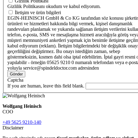
Gizlilik Politikası
Gizlilik Politikasını okudum ve kabul ediyorum.
İletişim ve ürün bilgileri
EGIN-HEINISCH GmbH & Co KG tarafından söz konusu şirketi
ürünleri ve hizmetleri hakkında bilgi vermek, kişisel danışmanlık
randevuları planlamak ve yukarıda sağlanan iletişim verilerini kull
telefon, e-posta, SMS ve mesajlaşma hizmeti aracılığıyla görüş vey
müşteri memnuniyeti anketleri yapmak için benimle iletişime geçilm
kabul ediyorum (reklam). İletişim bilgilerimdeki bir değişiklik ona
geçerliliğini değiştirmez. Bu onayı istediğim zaman, sebep
göstermeksizin, kısmen dahi olsa iptal edebilirim. İptal gayri resmi 
yapılabilir - örneğin 05625 9210 0 numaralı telefondan veya e-post
yoluyla service@spindeldoctor.com adresinden
Gönder
Captcha
If you are human, leave this field blank.
Wolfgang Heinisch
COO
+49 5625 9210-140
Disclaimer