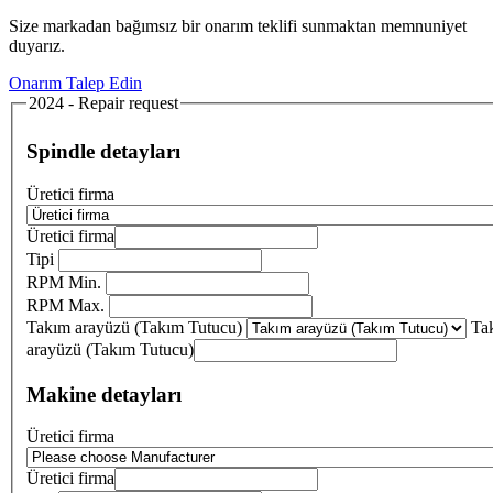
Size markadan bağımsız bir onarım teklifi sunmaktan memnuniyet
duyarız.
Onarım Talep Edin
2024 - Repair request
Spindle detayları
Üretici firma
Üretici firma
Tipi
RPM Min.
RPM Max.
Takım arayüzü (Takım Tutucu)
Ta
arayüzü (Takım Tutucu)
Makine detayları
Üretici firma
Üretici firma