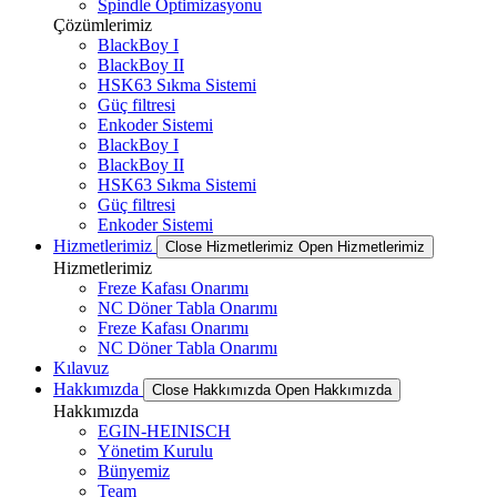
Spindle Optimizasyonu
Çözümlerimiz
BlackBoy I
BlackBoy II
HSK63 Sıkma Sistemi
Güç filtresi
Enkoder Sistemi
BlackBoy I
BlackBoy II
HSK63 Sıkma Sistemi
Güç filtresi
Enkoder Sistemi
Hizmetlerimiz
Close Hizmetlerimiz
Open Hizmetlerimiz
Hizmetlerimiz
Freze Kafası Onarımı
NC Döner Tabla Onarımı
Freze Kafası Onarımı
NC Döner Tabla Onarımı
Kılavuz
Hakkımızda
Close Hakkımızda
Open Hakkımızda
Hakkımızda
EGIN-HEINISCH
Yönetim Kurulu
Bünyemiz
Team