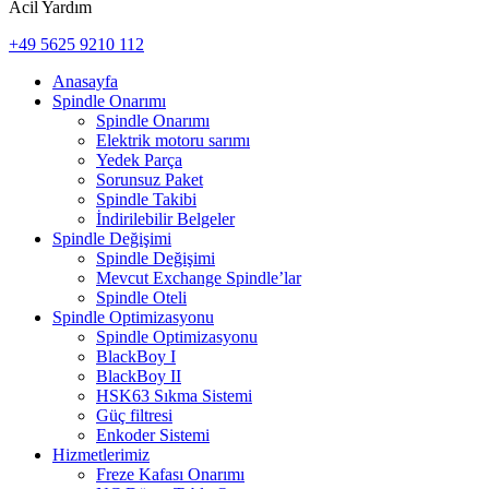
Acil Yardım
+49 5625 9210 112
Anasayfa
Spindle Onarımı
Spindle Onarımı
Elektrik motoru sarımı
Yedek Parça
Sorunsuz Paket
Spindle Takibi
İndirilebilir Belgeler
Spindle Değişimi
Spindle Değişimi
Mevcut Exchange Spindle’lar
Spindle Oteli
Spindle Optimizasyonu
Spindle Optimizasyonu
BlackBoy I
BlackBoy II
HSK63 Sıkma Sistemi
Güç filtresi
Enkoder Sistemi
Hizmetlerimiz
Freze Kafası Onarımı