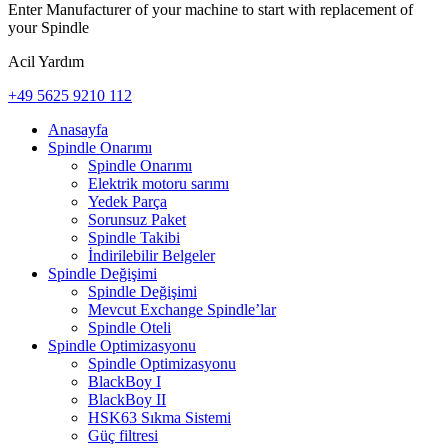
Enter Manufacturer of your machine to start with replacement of
your Spindle
Acil Yardım
+49 5625 9210 112
Anasayfa
Spindle Onarımı
Spindle Onarımı
Elektrik motoru sarımı
Yedek Parça
Sorunsuz Paket
Spindle Takibi
İndirilebilir Belgeler
Spindle Değişimi
Spindle Değişimi
Mevcut Exchange Spindle’lar
Spindle Oteli
Spindle Optimizasyonu
Spindle Optimizasyonu
BlackBoy I
BlackBoy II
HSK63 Sıkma Sistemi
Güç filtresi