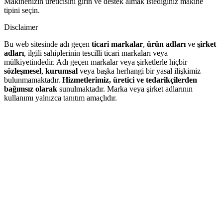
Makinenizin üreticisini girin ve destek almak istediğiniz makine
tipini seçin.
Disclaimer
Bu web sitesinde adı geçen
ticari markalar
,
ürün adları
ve
şirket
adları
, ilgili sahiplerinin tescilli ticari markaları veya
mülkiyetindedir. Adı geçen markalar veya şirketlerle hiçbir
sözleşmesel
,
kurumsal
veya başka herhangi bir yasal ilişkimiz
bulunmamaktadır.
Hizmetlerimiz, üretici ve tedarikçilerden
bağımsız olarak
sunulmaktadır. Marka veya şirket adlarının
kullanımı yalnızca tanıtım amaçlıdır.