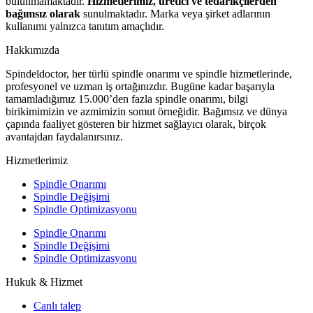
bulunmamaktadır.
Hizmetlerimiz, üretici ve tedarikçilerden
bağımsız olarak
sunulmaktadır. Marka veya şirket adlarının
kullanımı yalnızca tanıtım amaçlıdır.
Hakkımızda
Spindeldoctor, her türlü spindle onarımı ve spindle hizmetlerinde,
profesyonel ve uzman iş ortağınızdır. Bugüne kadar başarıyla
tamamladığımız 15.000’den fazla spindle onarımı, bilgi
birikimimizin ve azmimizin somut örneğidir. Bağımsız ve dünya
çapında faaliyet gösteren bir hizmet sağlayıcı olarak, birçok
avantajdan faydalanırsınız.
Hizmetlerimiz
Spindle Onarımı
Spindle Değişimi
Spindle Optimizasyonu
Spindle Onarımı
Spindle Değişimi
Spindle Optimizasyonu
Hukuk & Hizmet
Canlı talep