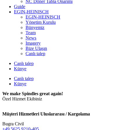
NC Döner Tabla Onarımı
Guide
EGIN-HEINISCH
EGIN-HEINISCH
Yönetim Kurulu
Bünyemiz
Team
News
Imagery
Bize Ulaşın
Canlı talep
Canlı talep
Künye
Canlı talep
Künye
We make Spindles great again!
Özel Hizmet Ekibiniz
Müşteri Hizmetleri Uluslararası / Kargolama
Bugra Civil
+49 5625 9210-405