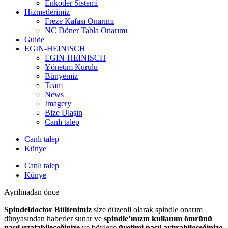
Enkoder Sistemi
Hizmetlerimiz
Freze Kafası Onarımı
NC Döner Tabla Onarımı
Guide
EGIN-HEINISCH
EGIN-HEINISCH
Yönetim Kurulu
Bünyemiz
Team
News
Imagery
Bize Ulaşın
Canlı talep
Canlı talep
Künye
Canlı talep
Künye
Ayrılmadan önce
Spindeldoctor Bültenimiz
size düzenli olarak spindle onarım
dünyasından haberler sunar ve
spindle’ınızın kullanım ömrünü
nasıl uzatabileceğinize
ve böylece
üretimi nasıl artırabileceğinize