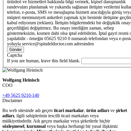
ürünleri ve hizmetleri hakkında bilgi vermek, kişisel danışmanlık
randevuları planlamak ve yukarıda sağlanan iletişim verilerini kull
telefon, e-posta, SMS ve mesajlaşma hizmeti aracılığıyla görüş vey
müşteri memnuniyeti anketleri yapmak için benimle iletişime geçilm
kabul ediyorum (reklam). İletişim bilgilerimdeki bir değişiklik ona
geçerliliğini değiştirmez. Bu onayı istediğim zaman, sebep
göstermeksizin, kısmen dahi olsa iptal edebilirim. İptal gayri resmi 
yapılabilir - örneğin 05625 9210 0 numaralı telefondan veya e-post
yoluyla service@spindeldoctor.com adresinden
Gönder
Captcha
If you are human, leave this field blank.
Wolfgang Heinisch
COO
+49 5625 9210-140
Disclaimer
Bu web sitesinde adı geçen
ticari markalar
,
ürün adları
ve
şirket
adları
, ilgili sahiplerinin tescilli ticari markaları veya
mülkiyetindedir. Adı geçen markalar veya şirketlerle hiçbir
sözleşmesel
,
kurumsal
veya başka herhangi bir yasal ilişkimiz