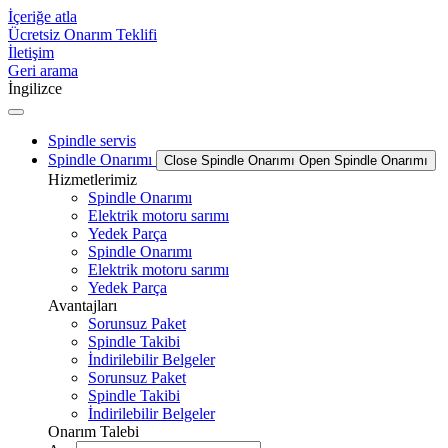
İçeriğe atla
Ücretsiz Onarım Teklifi
İletişim
Geri arama
İngilizce
Spindle servis
Spindle Onarımı
Close Spindle Onarımı
Open Spindle Onarımı
Hizmetlerimiz
Spindle Onarımı
Elektrik motoru sarımı
Yedek Parça
Spindle Onarımı
Elektrik motoru sarımı
Yedek Parça
Avantajları
Sorunsuz Paket
Spindle Takibi
İndirilebilir Belgeler
Sorunsuz Paket
Spindle Takibi
İndirilebilir Belgeler
Onarım Talebi