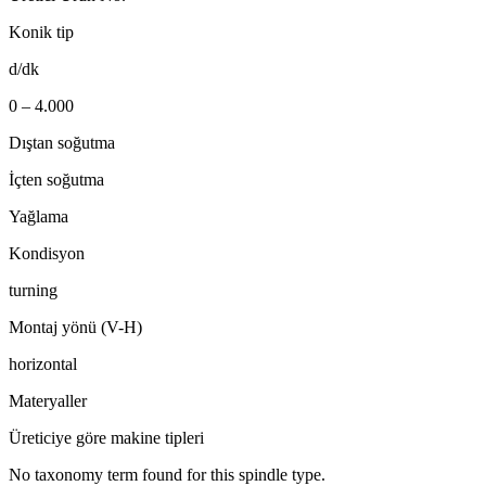
Konik tip
d/dk
0 – 4.000
Dıştan soğutma
İçten soğutma
Yağlama
Kondisyon
turning
Montaj yönü (V-H)
horizontal
Materyaller
Üreticiye göre makine tipleri
No taxonomy term found for this spindle type.