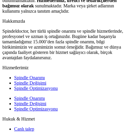
bulunmamaktadır.
Hizmetlerimiz, üretici ve tedarikçilerden
bağımsız olarak
sunulmaktadır. Marka veya şirket adlarının
kullanımı yalnızca tanıtım amaçlıdır.
Hakkımızda
Spindeldoctor, her türlü spindle onarımı ve spindle hizmetlerinde,
profesyonel ve uzman iş ortağınızdır. Bugüne kadar başarıyla
tamamladığımız 15.000’den fazla spindle onarımı, bilgi
birikimimizin ve azmimizin somut örneğidir. Bağımsız ve dünya
çapında faaliyet gösteren bir hizmet sağlayıcı olarak, birçok
avantajdan faydalanırsınız.
Hizmetlerimiz
Spindle Onarımı
Spindle Değişimi
Spindle Optimizasyonu
Spindle Onarımı
Spindle Değişimi
Spindle Optimizasyonu
Hukuk & Hizmet
Canlı talep