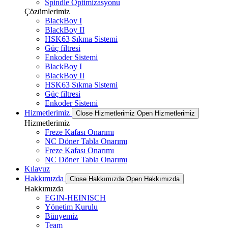
Spindle Optimizasyonu
Çözümlerimiz
BlackBoy I
BlackBoy II
HSK63 Sıkma Sistemi
Güç filtresi
Enkoder Sistemi
BlackBoy I
BlackBoy II
HSK63 Sıkma Sistemi
Güç filtresi
Enkoder Sistemi
Hizmetlerimiz
Close Hizmetlerimiz
Open Hizmetlerimiz
Hizmetlerimiz
Freze Kafası Onarımı
NC Döner Tabla Onarımı
Freze Kafası Onarımı
NC Döner Tabla Onarımı
Kılavuz
Hakkımızda
Close Hakkımızda
Open Hakkımızda
Hakkımızda
EGIN-HEINISCH
Yönetim Kurulu
Bünyemiz
Team