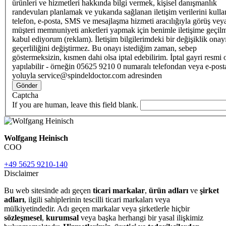
ürünleri ve hizmetleri hakkında bilgi vermek, kişisel danışmanlık
randevuları planlamak ve yukarıda sağlanan iletişim verilerini kull
telefon, e-posta, SMS ve mesajlaşma hizmeti aracılığıyla görüş vey
müşteri memnuniyeti anketleri yapmak için benimle iletişime geçilm
kabul ediyorum (reklam). İletişim bilgilerimdeki bir değişiklik ona
geçerliliğini değiştirmez. Bu onayı istediğim zaman, sebep
göstermeksizin, kısmen dahi olsa iptal edebilirim. İptal gayri resmi 
yapılabilir - örneğin 05625 9210 0 numaralı telefondan veya e-post
yoluyla service@spindeldoctor.com adresinden
Gönder
Captcha
If you are human, leave this field blank.
Wolfgang Heinisch
COO
+49 5625 9210-140
Disclaimer
Bu web sitesinde adı geçen
ticari markalar
,
ürün adları
ve
şirket
adları
, ilgili sahiplerinin tescilli ticari markaları veya
mülkiyetindedir. Adı geçen markalar veya şirketlerle hiçbir
sözleşmesel
,
kurumsal
veya başka herhangi bir yasal ilişkimiz