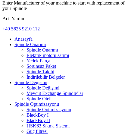
Enter Manufacturer of your machine to start with replacement of
your Spindle
Acil Yardım
+49 5625 9210 112
Anasayfa
Spindle Onarımı
Spindle Onarımı
Elektrik motoru sarımı
Yedek Parça
Sorunsuz Paket
Spindle Takibi
İndirilebilir Belgeler
Spindle Değişimi
Spindle Değişimi
Mevcut Exchange Spindle’lar
Spindle Oteli
Spindle Optimizasyonu
Spindle Optimizasyonu
BlackBoy I
BlackBoy II
HSK63 Sıkma Sistemi
Güç filtresi