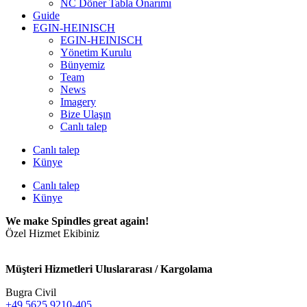
NC Döner Tabla Onarımı
Guide
EGIN-HEINISCH
EGIN-HEINISCH
Yönetim Kurulu
Bünyemiz
Team
News
Imagery
Bize Ulaşın
Canlı talep
Canlı talep
Künye
Canlı talep
Künye
We make Spindles great again!
Özel Hizmet Ekibiniz
Müşteri Hizmetleri Uluslararası / Kargolama
Bugra Civil
+49 5625 9210-405