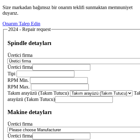
Size markadan bağımsız bir onarım teklifi sunmaktan memnuniyet
duyarız.
Onarım Talep Edin
2024 - Repair request
Spindle detayları
Üretici firma
Üretici firma
Tipi
RPM Min.
RPM Max.
Takım arayüzü (Takım Tutucu)
Ta
arayüzü (Takım Tutucu)
Makine detayları
Üretici firma
Üretici firma