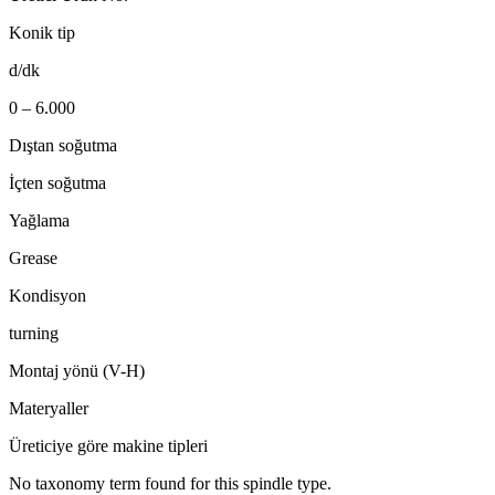
Konik tip
d/dk
0 – 6.000
Dıştan soğutma
İçten soğutma
Yağlama
Grease
Kondisyon
turning
Montaj yönü (V-H)
Materyaller
Üreticiye göre makine tipleri
No taxonomy term found for this spindle type.