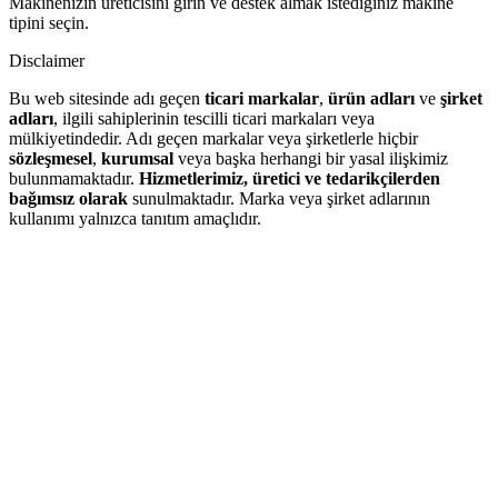
Makinenizin üreticisini girin ve destek almak istediğiniz makine
tipini seçin.
Disclaimer
Bu web sitesinde adı geçen
ticari markalar
,
ürün adları
ve
şirket
adları
, ilgili sahiplerinin tescilli ticari markaları veya
mülkiyetindedir. Adı geçen markalar veya şirketlerle hiçbir
sözleşmesel
,
kurumsal
veya başka herhangi bir yasal ilişkimiz
bulunmamaktadır.
Hizmetlerimiz, üretici ve tedarikçilerden
bağımsız olarak
sunulmaktadır. Marka veya şirket adlarının
kullanımı yalnızca tanıtım amaçlıdır.