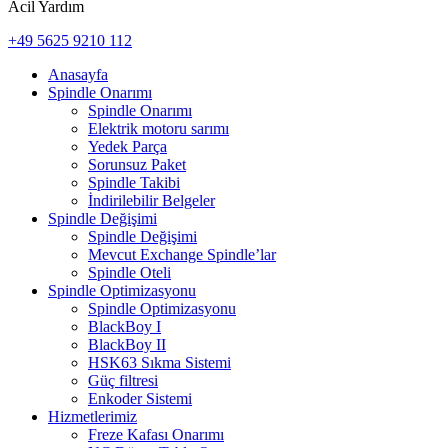
Acil Yardım
+49 5625 9210 112
Anasayfa
Spindle Onarımı
Spindle Onarımı
Elektrik motoru sarımı
Yedek Parça
Sorunsuz Paket
Spindle Takibi
İndirilebilir Belgeler
Spindle Değişimi
Spindle Değişimi
Mevcut Exchange Spindle’lar
Spindle Oteli
Spindle Optimizasyonu
Spindle Optimizasyonu
BlackBoy I
BlackBoy II
HSK63 Sıkma Sistemi
Güç filtresi
Enkoder Sistemi
Hizmetlerimiz
Freze Kafası Onarımı