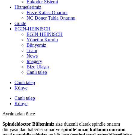
Enkoder Sistemi
Hizmetlerimiz
Freze Kafası Onarımı
NC Döner Tabla Onarımı
Guide
EGIN-HEINISCH
EGIN-HEINISCH
Yönetim Kurulu
Bünyemiz
Team
News
Imagery
Bize Ulaşın
Canlı talep
Canlı talep
Künye
Canlı talep
Künye
Ayrılmadan önce
Spindeldoctor Bültenimiz
size düzenli olarak spindle onarım
dünyasından haberler sunar ve
spindle’ınızın kullanım ömrünü
nasıl uzatabileceğinize
ve böylece
üretimi nasıl artırabileceğinize