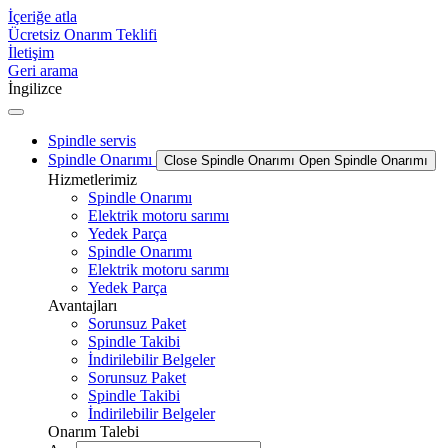
İçeriğe atla
Ücretsiz Onarım Teklifi
İletişim
Geri arama
İngilizce
Spindle servis
Spindle Onarımı
Close Spindle Onarımı
Open Spindle Onarımı
Hizmetlerimiz
Spindle Onarımı
Elektrik motoru sarımı
Yedek Parça
Spindle Onarımı
Elektrik motoru sarımı
Yedek Parça
Avantajları
Sorunsuz Paket
Spindle Takibi
İndirilebilir Belgeler
Sorunsuz Paket
Spindle Takibi
İndirilebilir Belgeler
Onarım Talebi