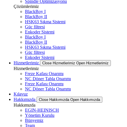
Spindle Optimizasyonu
Çözümlerimiz
BlackBoy I
BlackBoy II
HSK63 Sıkma Sistemi
Güç filtresi
Enkoder Sistemi
BlackBoy I
BlackBoy II
HSK63 Sıkma Sistemi
Güç filtresi
Enkoder Sistemi
Hizmetlerimiz
Close Hizmetlerimiz
Open Hizmetlerimiz
Hizmetlerimiz
Freze Kafası Onarımı
NC Döner Tabla Onarımı
Freze Kafası Onarımı
NC Döner Tabla Onarımı
Kılavuz
Hakkımızda
Close Hakkımızda
Open Hakkımızda
Hakkımızda
EGIN-HEINISCH
Yönetim Kurulu
Bünyemiz
Team