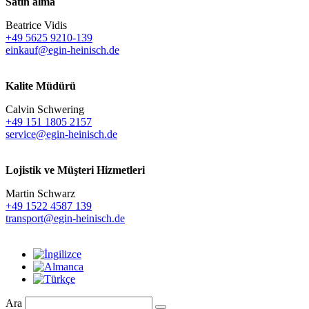
Satın alma
Beatrice Vidis
+49 5625 9210-139
einkauf@egin-heinisch.de
Kalite Müdürü
Calvin Schwering
+49 151 1805 2157
service@egin-heinisch.de
Lojistik ve
Müşteri Hizmetleri
Martin Schwarz
+49 1522 4587 139
transport@egin-heinisch.de
Ara