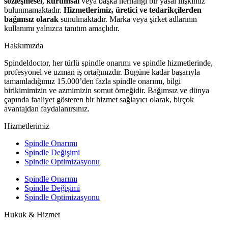
sözleşmesel
,
kurumsal
veya başka herhangi bir yasal ilişkimiz
bulunmamaktadır.
Hizmetlerimiz, üretici ve tedarikçilerden
bağımsız olarak
sunulmaktadır. Marka veya şirket adlarının
kullanımı yalnızca tanıtım amaçlıdır.
Hakkımızda
Spindeldoctor, her türlü spindle onarımı ve spindle hizmetlerinde,
profesyonel ve uzman iş ortağınızdır. Bugüne kadar başarıyla
tamamladığımız 15.000’den fazla spindle onarımı, bilgi
birikimimizin ve azmimizin somut örneğidir. Bağımsız ve dünya
çapında faaliyet gösteren bir hizmet sağlayıcı olarak, birçok
avantajdan faydalanırsınız.
Hizmetlerimiz
Spindle Onarımı
Spindle Değişimi
Spindle Optimizasyonu
Spindle Onarımı
Spindle Değişimi
Spindle Optimizasyonu
Hukuk & Hizmet