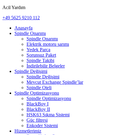
Acil Yardım
+49 5625 9210 112
Anasayfa
Spindle Onarımı
Spindle Onarımı
Elektrik motoru sarımı
Yedek Parça
Sorunsuz Paket
Spindle Takibi
İndirilebilir Belgeler
Spindle Değişimi
Spindle Değişimi
Mevcut Exchange Spindle’lar
Spindle Oteli
Spindle Optimizasyonu
Spindle Optimizasyonu
BlackBoy I
BlackBoy II
HSK63 Sıkma Sistemi
Güç filtresi
Enkoder Sistemi
Hizmetlerimiz