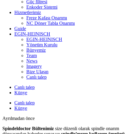
Güç filtresi
Enkoder Sistemi
Hizmetlerimiz
Freze Kafası Onarımı
NC Döner Tabla Onarımı
Guide
EGIN-HEINISCH
EGIN-HEINISCH
Yönetim Kurulu
Bünyemiz
Team
News
Imagery
Bize Ulaşın
Canlı talep
Canlı talep
Künye
Canlı talep
Künye
Ayrılmadan önce
Spindeldoctor Bültenimiz
size düzenli olarak spindle onarım
dünyasından haberler sunar ve
spindle’ınızın kullanım ömrünü