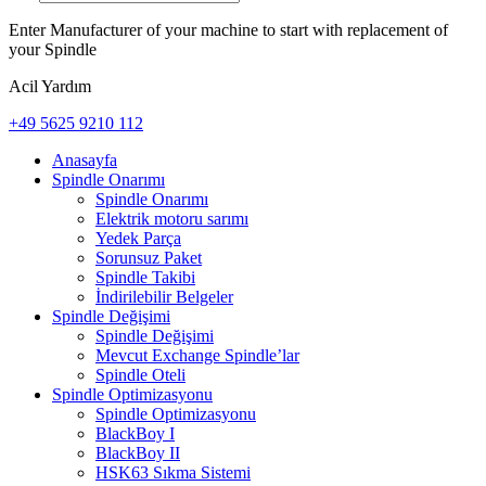
Enter Manufacturer of your machine to start with replacement of
your Spindle
Acil Yardım
+49 5625 9210 112
Anasayfa
Spindle Onarımı
Spindle Onarımı
Elektrik motoru sarımı
Yedek Parça
Sorunsuz Paket
Spindle Takibi
İndirilebilir Belgeler
Spindle Değişimi
Spindle Değişimi
Mevcut Exchange Spindle’lar
Spindle Oteli
Spindle Optimizasyonu
Spindle Optimizasyonu
BlackBoy I
BlackBoy II
HSK63 Sıkma Sistemi