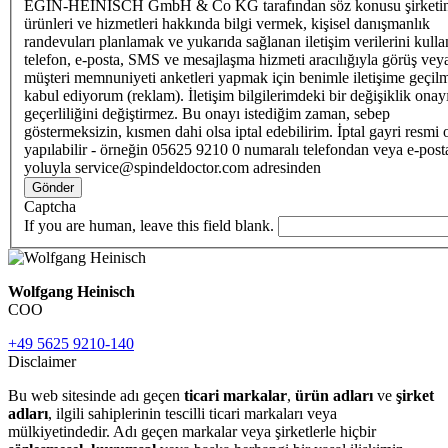
EGIN-HEINISCH GmbH & Co KG tarafından söz konusu şirketi
ürünleri ve hizmetleri hakkında bilgi vermek, kişisel danışmanlık
randevuları planlamak ve yukarıda sağlanan iletişim verilerini kull
telefon, e-posta, SMS ve mesajlaşma hizmeti aracılığıyla görüş vey
müşteri memnuniyeti anketleri yapmak için benimle iletişime geçilm
kabul ediyorum (reklam). İletişim bilgilerimdeki bir değişiklik ona
geçerliliğini değiştirmez. Bu onayı istediğim zaman, sebep
göstermeksizin, kısmen dahi olsa iptal edebilirim. İptal gayri resmi 
yapılabilir - örneğin 05625 9210 0 numaralı telefondan veya e-post
yoluyla service@spindeldoctor.com adresinden
Gönder
Captcha
If you are human, leave this field blank.
Wolfgang Heinisch
COO
+49 5625 9210-140
Disclaimer
Bu web sitesinde adı geçen
ticari markalar
,
ürün adları
ve
şirket
adları
, ilgili sahiplerinin tescilli ticari markaları veya
mülkiyetindedir. Adı geçen markalar veya şirketlerle hiçbir