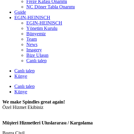
Freze Kafası Onarımı
NC Döner Tabla Onarımı
Guide
EGIN-HEINISCH
EGIN-HEINISCH
Yönetim Kurulu
Bünyemiz
Team
News
Imagery
Bize Ulaşın
Canlı talep
Canlı talep
Künye
Canlı talep
Künye
We make Spindles great again!
Özel Hizmet Ekibiniz
Müşteri Hizmetleri Uluslararası / Kargolama
Bugra Civil