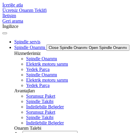
İçeriğe atla
Ücretsiz Onarım Teklifi
İletişim
Geri arama
İngilizce
Spindle servis
Spindle Onarımı
Close Spindle Onarımı
Open Spindle Onarımı
Hizmetlerimiz
Spindle Onarımı
Elektrik motoru sarımı
Yedek Parça
Spindle Onarımı
Elektrik motoru sarımı
Yedek Parça
Avantajları
Sorunsuz Paket
Spindle Takibi
İndirilebilir Belgeler
Sorunsuz Paket
Spindle Takibi
İndirilebilir Belgeler
Onarım Talebi