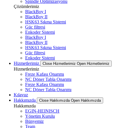
Spindle Optimizasyonu
Çözümlerimiz
BlackBoy I
BlackBoy II
HSK63 Sıkma Sistemi
Güç filtresi
Enkoder Sistemi
BlackBoy I
BlackBoy II
HSK63 Sıkma Sistemi
Güç filtresi
Enkoder Sistemi
Hizmetlerimiz
Close Hizmetlerimiz
Open Hizmetlerimiz
Hizmetlerimiz
Freze Kafası Onarımı
NC Döner Tabla Onarımı
Freze Kafası Onarımı
NC Döner Tabla Onarımı
Kılavuz
Hakkımızda
Close Hakkımızda
Open Hakkımızda
Hakkımızda
EGIN-HEINISCH
Yönetim Kurulu
Bünyemiz
Team