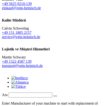
+49 5625 9210-139
einkauf@egin-heinisch.de
Kalite Müdürü
Calvin Schwering
+49 151 1805 2157
service@egin-heinisch.de
Lojistik ve
Müşteri Hizmetleri
Martin Schwarz
+49 1522 4587 139
transport@egin-heinisch.de
Ara
Enter Manufacturer of your machine to start with replacement of