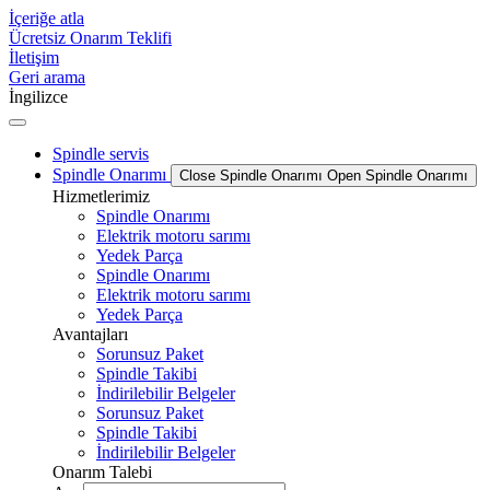
İçeriğe atla
Ücretsiz Onarım Teklifi
İletişim
Geri arama
İngilizce
Spindle servis
Spindle Onarımı
Close Spindle Onarımı
Open Spindle Onarımı
Hizmetlerimiz
Spindle Onarımı
Elektrik motoru sarımı
Yedek Parça
Spindle Onarımı
Elektrik motoru sarımı
Yedek Parça
Avantajları
Sorunsuz Paket
Spindle Takibi
İndirilebilir Belgeler
Sorunsuz Paket
Spindle Takibi
İndirilebilir Belgeler
Onarım Talebi