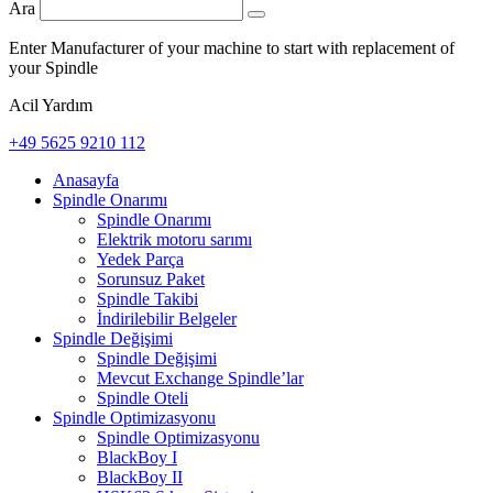
Ara
Enter Manufacturer of your machine to start with replacement of
your Spindle
Acil Yardım
+49 5625 9210 112
Anasayfa
Spindle Onarımı
Spindle Onarımı
Elektrik motoru sarımı
Yedek Parça
Sorunsuz Paket
Spindle Takibi
İndirilebilir Belgeler
Spindle Değişimi
Spindle Değişimi
Mevcut Exchange Spindle’lar
Spindle Oteli
Spindle Optimizasyonu
Spindle Optimizasyonu
BlackBoy I
BlackBoy II