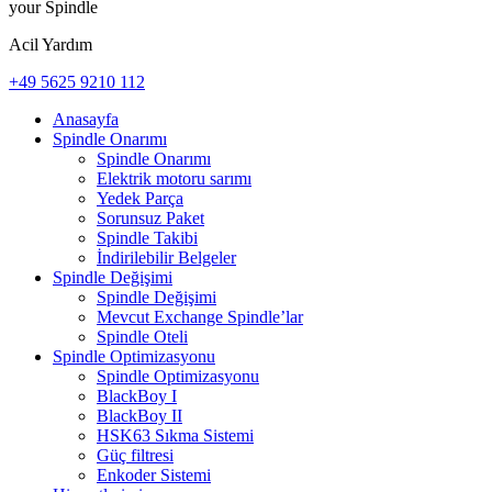
your Spindle
Acil Yardım
+49 5625 9210 112
Anasayfa
Spindle Onarımı
Spindle Onarımı
Elektrik motoru sarımı
Yedek Parça
Sorunsuz Paket
Spindle Takibi
İndirilebilir Belgeler
Spindle Değişimi
Spindle Değişimi
Mevcut Exchange Spindle’lar
Spindle Oteli
Spindle Optimizasyonu
Spindle Optimizasyonu
BlackBoy I
BlackBoy II
HSK63 Sıkma Sistemi
Güç filtresi
Enkoder Sistemi