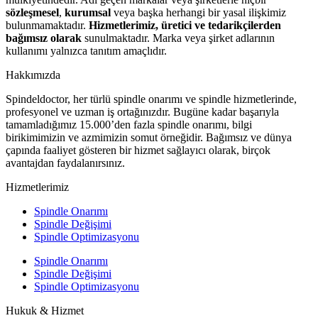
sözleşmesel
,
kurumsal
veya başka herhangi bir yasal ilişkimiz
bulunmamaktadır.
Hizmetlerimiz, üretici ve tedarikçilerden
bağımsız olarak
sunulmaktadır. Marka veya şirket adlarının
kullanımı yalnızca tanıtım amaçlıdır.
Hakkımızda
Spindeldoctor, her türlü spindle onarımı ve spindle hizmetlerinde,
profesyonel ve uzman iş ortağınızdır. Bugüne kadar başarıyla
tamamladığımız 15.000’den fazla spindle onarımı, bilgi
birikimimizin ve azmimizin somut örneğidir. Bağımsız ve dünya
çapında faaliyet gösteren bir hizmet sağlayıcı olarak, birçok
avantajdan faydalanırsınız.
Hizmetlerimiz
Spindle Onarımı
Spindle Değişimi
Spindle Optimizasyonu
Spindle Onarımı
Spindle Değişimi
Spindle Optimizasyonu
Hukuk & Hizmet