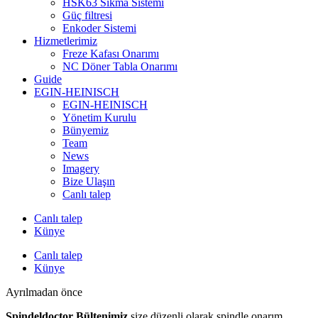
HSK63 Sıkma Sistemi
Güç filtresi
Enkoder Sistemi
Hizmetlerimiz
Freze Kafası Onarımı
NC Döner Tabla Onarımı
Guide
EGIN-HEINISCH
EGIN-HEINISCH
Yönetim Kurulu
Bünyemiz
Team
News
Imagery
Bize Ulaşın
Canlı talep
Canlı talep
Künye
Canlı talep
Künye
Ayrılmadan önce
Spindeldoctor Bültenimiz
size düzenli olarak spindle onarım