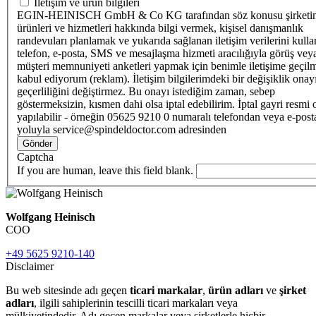
İletişim ve ürün bilgileri
EGIN-HEINISCH GmbH & Co KG tarafından söz konusu şirketi
ürünleri ve hizmetleri hakkında bilgi vermek, kişisel danışmanlık
randevuları planlamak ve yukarıda sağlanan iletişim verilerini kull
telefon, e-posta, SMS ve mesajlaşma hizmeti aracılığıyla görüş vey
müşteri memnuniyeti anketleri yapmak için benimle iletişime geçilm
kabul ediyorum (reklam). İletişim bilgilerimdeki bir değişiklik ona
geçerliliğini değiştirmez. Bu onayı istediğim zaman, sebep
göstermeksizin, kısmen dahi olsa iptal edebilirim. İptal gayri resmi 
yapılabilir - örneğin 05625 9210 0 numaralı telefondan veya e-post
yoluyla service@spindeldoctor.com adresinden
Gönder
Captcha
If you are human, leave this field blank.
Wolfgang Heinisch
COO
+49 5625 9210-140
Disclaimer
Bu web sitesinde adı geçen
ticari markalar
,
ürün adları
ve
şirket
adları
, ilgili sahiplerinin tescilli ticari markaları veya
mülkiyetindedir. Adı geçen markalar veya şirketlerle hiçbir