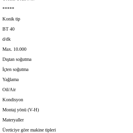
*****
Konik tip
BT 40
d/dk
Max. 10.000
Dıştan soğutma
İçten soğutma
Yağlama
Oil/Air
Kondisyon
Montaj yönü (V-H)
Materyaller
Üreticiye göre makine tipleri