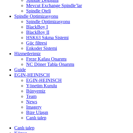
Spindle Değişimi
Mevcut Exchange Spindle’lar
Spindle Oteli
Spindle Optimizasyonu
Spindle Optimizasyonu
BlackBoy I
BlackBoy II
HSK63 Sıkma Sistemi
Güç filtresi
Enkoder Sistemi
Hizmetlerimiz
Freze Kafası Onarımı
NC Döner Tabla Onarımı
Guide
EGIN-HEINISCH
EGIN-HEINISCH
Yönetim Kurulu
Bünyemiz
Team
News
Imagery
Bize Ulaşın
Canlı talep
Canlı talep