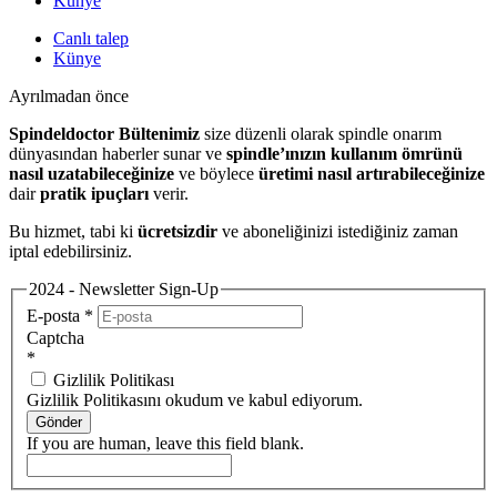
Künye
Canlı talep
Künye
Ayrılmadan önce
Spindeldoctor Bültenimiz
size düzenli olarak spindle onarım
dünyasından haberler sunar ve
spindle’ınızın kullanım ömrünü
nasıl uzatabileceğinize
ve böylece
üretimi nasıl artırabileceğinize
dair
pratik ipuçları
verir.
Bu hizmet, tabi ki
ücretsizdir
ve aboneliğinizi istediğiniz zaman
iptal edebilirsiniz.
2024 - Newsletter Sign-Up
E-posta
*
Captcha
*
Gizlilik Politikası
Gizlilik Politikasını okudum ve kabul ediyorum.
Gönder
If you are human, leave this field blank.