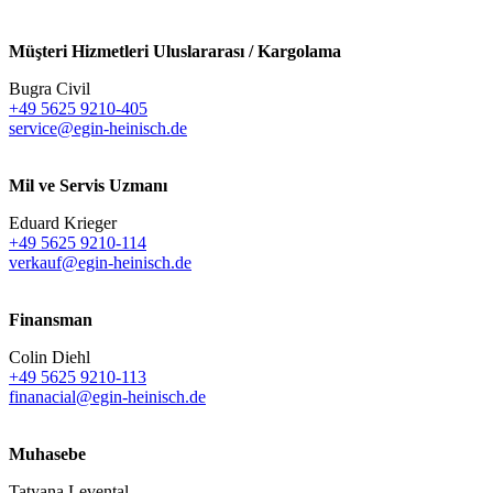
Müşteri Hizmetleri Uluslararası / Kargolama
Bugra Civil
+49 5625 9210-405
service@egin-heinisch.de
Mil ve Servis Uzmanı
Eduard Krieger
+49 5625 9210-114
verkauf@egin-heinisch.de
Finansman
Colin Diehl
+49 5625 9210-113
finanacial@egin-heinisch.de
Muhasebe
Tatyana Levental