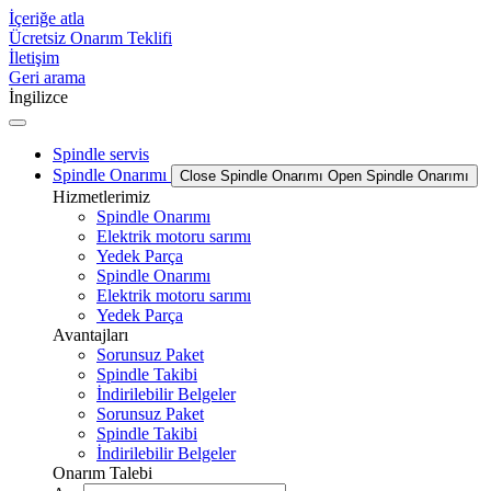
İçeriğe atla
Ücretsiz Onarım Teklifi
İletişim
Geri arama
İngilizce
Spindle servis
Spindle Onarımı
Close Spindle Onarımı
Open Spindle Onarımı
Hizmetlerimiz
Spindle Onarımı
Elektrik motoru sarımı
Yedek Parça
Spindle Onarımı
Elektrik motoru sarımı
Yedek Parça
Avantajları
Sorunsuz Paket
Spindle Takibi
İndirilebilir Belgeler
Sorunsuz Paket
Spindle Takibi
İndirilebilir Belgeler
Onarım Talebi