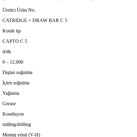
Üretici Ürün No.
CATRIDGE + DRAW BAR C 5
Konik tip
CAPTO C 5
d/dk
0 – 12.000
Dıştan soğutma
İçten soğutma
Yağlama
Grease
Kondisyon
milling/drilling
Montaj yönü (V-H)