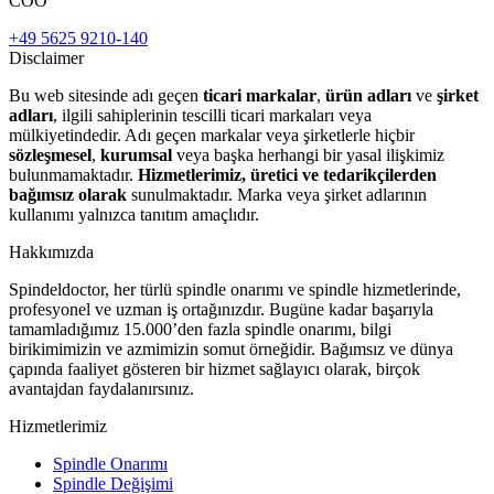
COO
+49 5625 9210-140
Disclaimer
Bu web sitesinde adı geçen
ticari markalar
,
ürün adları
ve
şirket
adları
, ilgili sahiplerinin tescilli ticari markaları veya
mülkiyetindedir. Adı geçen markalar veya şirketlerle hiçbir
sözleşmesel
,
kurumsal
veya başka herhangi bir yasal ilişkimiz
bulunmamaktadır.
Hizmetlerimiz, üretici ve tedarikçilerden
bağımsız olarak
sunulmaktadır. Marka veya şirket adlarının
kullanımı yalnızca tanıtım amaçlıdır.
Hakkımızda
Spindeldoctor, her türlü spindle onarımı ve spindle hizmetlerinde,
profesyonel ve uzman iş ortağınızdır. Bugüne kadar başarıyla
tamamladığımız 15.000’den fazla spindle onarımı, bilgi
birikimimizin ve azmimizin somut örneğidir. Bağımsız ve dünya
çapında faaliyet gösteren bir hizmet sağlayıcı olarak, birçok
avantajdan faydalanırsınız.
Hizmetlerimiz
Spindle Onarımı
Spindle Değişimi