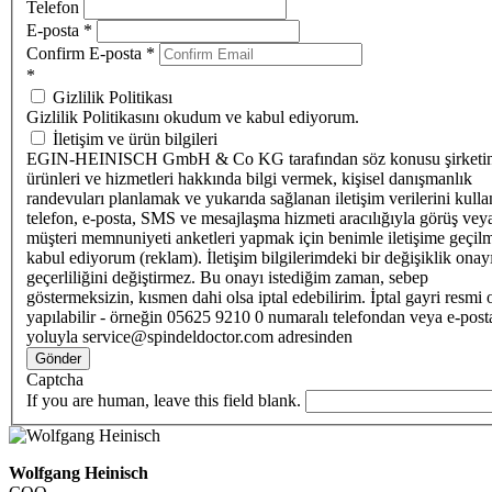
Telefon
E-posta
*
Confirm E-posta
*
*
Gizlilik Politikası
Gizlilik Politikasını okudum ve kabul ediyorum.
İletişim ve ürün bilgileri
EGIN-HEINISCH GmbH & Co KG tarafından söz konusu şirketi
ürünleri ve hizmetleri hakkında bilgi vermek, kişisel danışmanlık
randevuları planlamak ve yukarıda sağlanan iletişim verilerini kull
telefon, e-posta, SMS ve mesajlaşma hizmeti aracılığıyla görüş vey
müşteri memnuniyeti anketleri yapmak için benimle iletişime geçilm
kabul ediyorum (reklam). İletişim bilgilerimdeki bir değişiklik ona
geçerliliğini değiştirmez. Bu onayı istediğim zaman, sebep
göstermeksizin, kısmen dahi olsa iptal edebilirim. İptal gayri resmi 
yapılabilir - örneğin 05625 9210 0 numaralı telefondan veya e-post
yoluyla service@spindeldoctor.com adresinden
Gönder
Captcha
If you are human, leave this field blank.
Wolfgang Heinisch