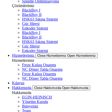
Spindle Optimizasyonu
Çözümlerimiz
BlackBoy I
BlackBoy II
HSK63 Sıkma Sistemi
Güç filtresi
Enkoder Sistemi
BlackBoy I
BlackBoy II
HSK63 Sıkma Sistemi
Güç filtresi
Enkoder Sistemi
Hizmetlerimiz
Close Hizmetlerimiz
Open Hizmetlerimiz
Hizmetlerimiz
Freze Kafası Onarımı
NC Döner Tabla Onarımı
Freze Kafası Onarımı
NC Döner Tabla Onarımı
Kılavuz
Hakkımızda
Close Hakkımızda
Open Hakkımızda
Hakkımızda
EGIN-HEINISCH
Yönetim Kurulu
Bünyemiz
Team