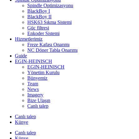
Spindle Optimizasyonu
BlackBoy I
BlackBoy II
HSK63 Sıkma Sistemi
Güç filtresi
Enkoder Sistemi
Hizmetlerimiz
Freze Kafası Onarımı
NC Döner Tabla Onarımı
Guide
EGIN-HEINISCH
EGIN-HEINISCH
Yönetim Kurulu
Bünyemiz
Team
News
Imagery
Bize Ulaşın
Canlı talep
Canlı talep
Künye
Canlı talep
Künye