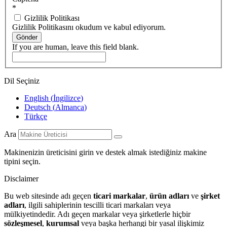
*
Gizlilik Politikası
Gizlilik Politikasını okudum ve kabul ediyorum.
Gönder
If you are human, leave this field blank.
Dil Seçiniz
English
(
İngilizce
)
Deutsch
(
Almanca
)
Türkçe
Ara
Makinenizin üreticisini girin ve destek almak istediğiniz makine
tipini seçin.
Disclaimer
Bu web sitesinde adı geçen
ticari markalar
,
ürün adları
ve
şirket
adları
, ilgili sahiplerinin tescilli ticari markaları veya
mülkiyetindedir. Adı geçen markalar veya şirketlerle hiçbir
sözleşmesel
,
kurumsal
veya başka herhangi bir yasal ilişkimiz