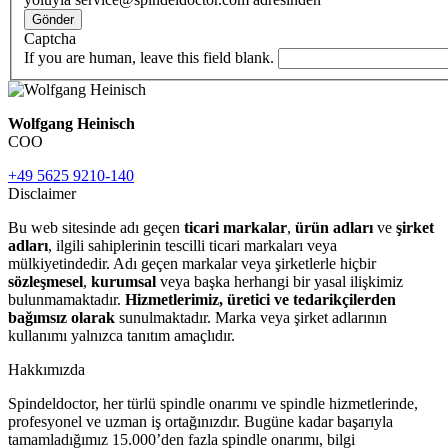
Gönder
Captcha
If you are human, leave this field blank.
Wolfgang Heinisch
COO
+49 5625 9210-140
Disclaimer
Bu web sitesinde adı geçen
ticari markalar
,
ürün adları
ve
şirket
adları
, ilgili sahiplerinin tescilli ticari markaları veya
mülkiyetindedir. Adı geçen markalar veya şirketlerle hiçbir
sözleşmesel
,
kurumsal
veya başka herhangi bir yasal ilişkimiz
bulunmamaktadır.
Hizmetlerimiz, üretici ve tedarikçilerden
bağımsız olarak
sunulmaktadır. Marka veya şirket adlarının
kullanımı yalnızca tanıtım amaçlıdır.
Hakkımızda
Spindeldoctor, her türlü spindle onarımı ve spindle hizmetlerinde,
profesyonel ve uzman iş ortağınızdır. Bugüne kadar başarıyla
tamamladığımız 15.000’den fazla spindle onarımı, bilgi