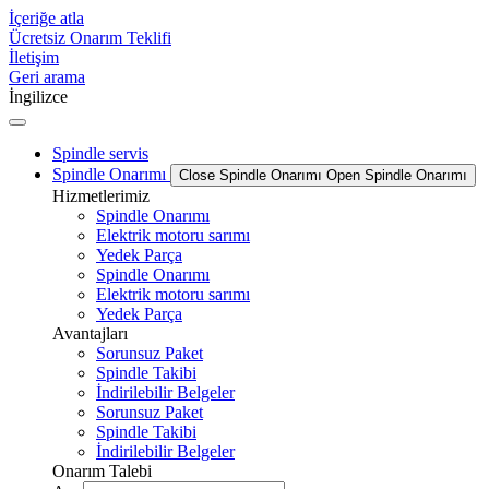
İçeriğe atla
Ücretsiz Onarım Teklifi
İletişim
Geri arama
İngilizce
Spindle servis
Spindle Onarımı
Close Spindle Onarımı
Open Spindle Onarımı
Hizmetlerimiz
Spindle Onarımı
Elektrik motoru sarımı
Yedek Parça
Spindle Onarımı
Elektrik motoru sarımı
Yedek Parça
Avantajları
Sorunsuz Paket
Spindle Takibi
İndirilebilir Belgeler
Sorunsuz Paket
Spindle Takibi
İndirilebilir Belgeler
Onarım Talebi