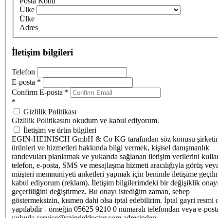
Posta Kodu
Ülke
Ülke
Adres
İletişim bilgileri
Telefon
E-posta
*
Confirm E-posta
*
*
Gizlilik Politikası
Gizlilik Politikasını okudum ve kabul ediyorum.
İletişim ve ürün bilgileri
EGIN-HEINISCH GmbH & Co KG tarafından söz konusu şirketi
ürünleri ve hizmetleri hakkında bilgi vermek, kişisel danışmanlık
randevuları planlamak ve yukarıda sağlanan iletişim verilerini kull
telefon, e-posta, SMS ve mesajlaşma hizmeti aracılığıyla görüş vey
müşteri memnuniyeti anketleri yapmak için benimle iletişime geçilm
kabul ediyorum (reklam). İletişim bilgilerimdeki bir değişiklik ona
geçerliliğini değiştirmez. Bu onayı istediğim zaman, sebep
göstermeksizin, kısmen dahi olsa iptal edebilirim. İptal gayri resmi 
yapılabilir - örneğin 05625 9210 0 numaralı telefondan veya e-post
yoluyla service@spindeldoctor.com adresinden