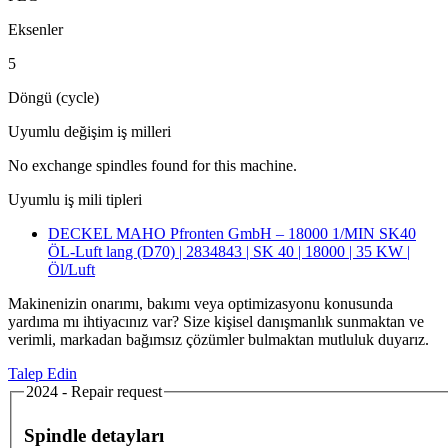
Eksenler
5
Döngü (cycle)
Uyumlu değişim iş milleri
No exchange spindles found for this machine.
Uyumlu iş mili tipleri
DECKEL MAHO Pfronten GmbH – 18000 1/MIN SK40
ÖL-Luft lang (D70) | 2834843 | SK 40 | 18000 | 35 KW |
Öl/Luft
Makinenizin onarımı, bakımı veya optimizasyonu konusunda
yardıma mı ihtiyacınız var? Size kişisel danışmanlık sunmaktan ve
verimli, markadan bağımsız çözümler bulmaktan mutluluk duyarız.
Talep Edin
2024 - Repair request
Spindle detayları