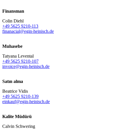
Finansman
Colin Diehl
+49 5625 9210-113
finanacial@egin-heinisch.de
Muhasebe
Tatyana Levental
+49 5625 9210-107
invoice@egin-heinisch.de
Satın alma
Beatrice Vidis
+49 5625 9210-139
einkauf@egin-heinisch.de
Kalite Müdürü
Calvin Schwering