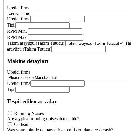
Üretici firma
Üretici firma
Tipi
RPM Min.
RPM Max.
Takım arayüzü (Takım Tutucu)
Ta
arayüzü (Takım Tutucu)
Makine detayları
Üretici firma
Üretici firma
Tipi
Tespit edilen arızalar
Running Noises
Are atypical running noises detectable?
Collision
Was your spindle damaged by a collision damage / crash?