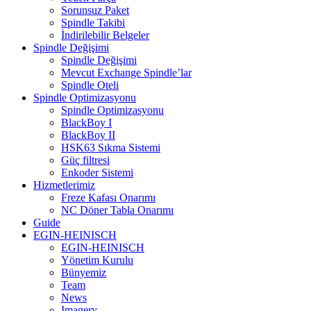
Sorunsuz Paket
Spindle Takibi
İndirilebilir Belgeler
Spindle Değişimi
Spindle Değişimi
Mevcut Exchange Spindle’lar
Spindle Oteli
Spindle Optimizasyonu
Spindle Optimizasyonu
BlackBoy I
BlackBoy II
HSK63 Sıkma Sistemi
Güç filtresi
Enkoder Sistemi
Hizmetlerimiz
Freze Kafası Onarımı
NC Döner Tabla Onarımı
Guide
EGIN-HEINISCH
EGIN-HEINISCH
Yönetim Kurulu
Bünyemiz
Team
News
Imagery