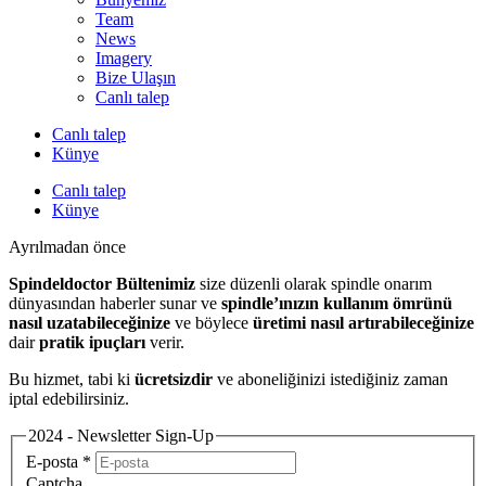
Team
News
Imagery
Bize Ulaşın
Canlı talep
Canlı talep
Künye
Canlı talep
Künye
Ayrılmadan önce
Spindeldoctor Bültenimiz
size düzenli olarak spindle onarım
dünyasından haberler sunar ve
spindle’ınızın kullanım ömrünü
nasıl uzatabileceğinize
ve böylece
üretimi nasıl artırabileceğinize
dair
pratik ipuçları
verir.
Bu hizmet, tabi ki
ücretsizdir
ve aboneliğinizi istediğiniz zaman
iptal edebilirsiniz.
2024 - Newsletter Sign-Up
E-posta
*
Captcha