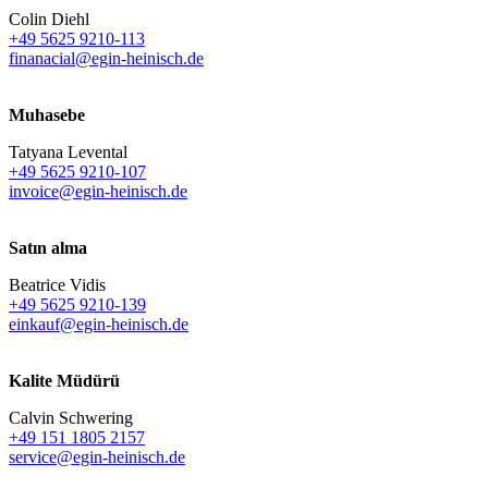
Colin Diehl
+49 5625 9210-113
finanacial@egin-heinisch.de
Muhasebe
Tatyana Levental
+49 5625 9210-107
invoice@egin-heinisch.de
Satın alma
Beatrice Vidis
+49 5625 9210-139
einkauf@egin-heinisch.de
Kalite Müdürü
Calvin Schwering
+49 151 1805 2157
service@egin-heinisch.de