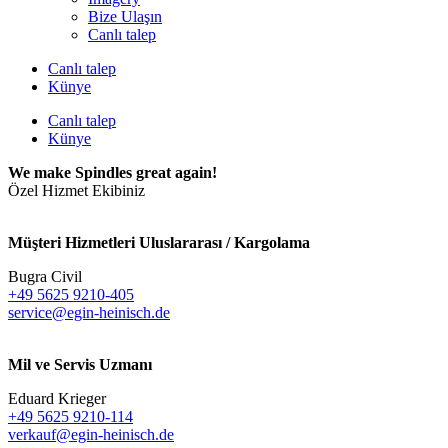
Bize Ulaşın
Canlı talep
Canlı talep
Künye
Canlı talep
Künye
We make Spindles great again!
Özel Hizmet Ekibiniz
Müşteri Hizmetleri Uluslararası / Kargolama
Bugra Civil
+49 5625 9210-405
service@egin-heinisch.de
Mil ve Servis Uzmanı
Eduard Krieger
+49 5625 9210-114
verkauf@egin-heinisch.de