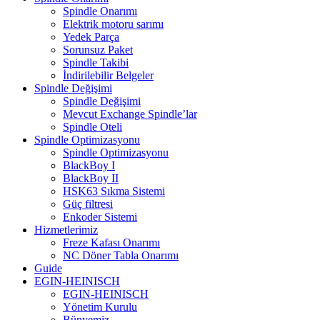
Spindle Onarımı
Elektrik motoru sarımı
Yedek Parça
Sorunsuz Paket
Spindle Takibi
İndirilebilir Belgeler
Spindle Değişimi
Spindle Değişimi
Mevcut Exchange Spindle’lar
Spindle Oteli
Spindle Optimizasyonu
Spindle Optimizasyonu
BlackBoy I
BlackBoy II
HSK63 Sıkma Sistemi
Güç filtresi
Enkoder Sistemi
Hizmetlerimiz
Freze Kafası Onarımı
NC Döner Tabla Onarımı
Guide
EGIN-HEINISCH
EGIN-HEINISCH
Yönetim Kurulu
Bünyemiz