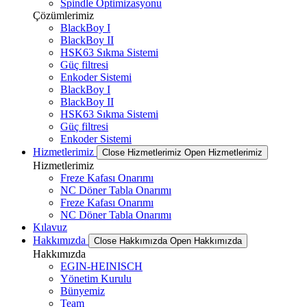
Spindle Optimizasyonu
Çözümlerimiz
BlackBoy I
BlackBoy II
HSK63 Sıkma Sistemi
Güç filtresi
Enkoder Sistemi
BlackBoy I
BlackBoy II
HSK63 Sıkma Sistemi
Güç filtresi
Enkoder Sistemi
Hizmetlerimiz
Close Hizmetlerimiz
Open Hizmetlerimiz
Hizmetlerimiz
Freze Kafası Onarımı
NC Döner Tabla Onarımı
Freze Kafası Onarımı
NC Döner Tabla Onarımı
Kılavuz
Hakkımızda
Close Hakkımızda
Open Hakkımızda
Hakkımızda
EGIN-HEINISCH
Yönetim Kurulu
Bünyemiz
Team