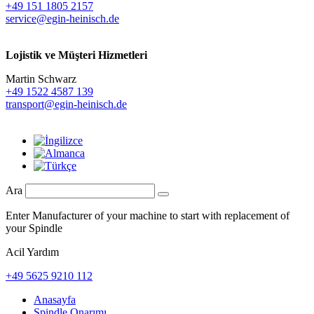
+49 151 1805 2157
service@egin-heinisch.de
Lojistik ve
Müşteri Hizmetleri
Martin Schwarz
+49 1522 4587 139
transport@egin-heinisch.de
Ara
Enter Manufacturer of your machine to start with replacement of
your Spindle
Acil Yardım
+49 5625 9210 112
Anasayfa
Spindle Onarımı