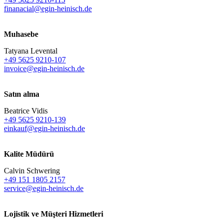
finanacial@egin-heinisch.de
Muhasebe
Tatyana Levental
+49 5625 9210-107
invoice@egin-heinisch.de
Satın alma
Beatrice Vidis
+49 5625 9210-139
einkauf@egin-heinisch.de
Kalite Müdürü
Calvin Schwering
+49 151 1805 2157
service@egin-heinisch.de
Lojistik ve
Müşteri Hizmetleri