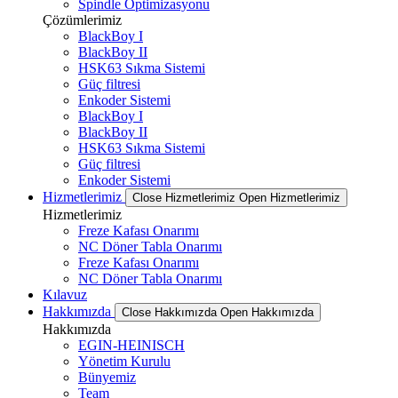
Spindle Optimizasyonu
Çözümlerimiz
BlackBoy I
BlackBoy II
HSK63 Sıkma Sistemi
Güç filtresi
Enkoder Sistemi
BlackBoy I
BlackBoy II
HSK63 Sıkma Sistemi
Güç filtresi
Enkoder Sistemi
Hizmetlerimiz
Close Hizmetlerimiz
Open Hizmetlerimiz
Hizmetlerimiz
Freze Kafası Onarımı
NC Döner Tabla Onarımı
Freze Kafası Onarımı
NC Döner Tabla Onarımı
Kılavuz
Hakkımızda
Close Hakkımızda
Open Hakkımızda
Hakkımızda
EGIN-HEINISCH
Yönetim Kurulu
Bünyemiz
Team