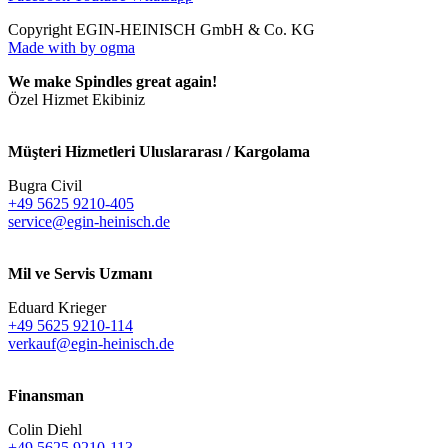
Copyright EGIN-HEINISCH GmbH & Co. KG
Made with
by ogma
We make Spindles great again!
Özel Hizmet Ekibiniz
Müşteri Hizmetleri Uluslararası / Kargolama
Bugra Civil
+49 5625 9210-405
service@egin-heinisch.de
Mil ve Servis Uzmanı
Eduard Krieger
+49 5625 9210-114
verkauf@egin-heinisch.de
Finansman
Colin Diehl
+49 5625 9210-113