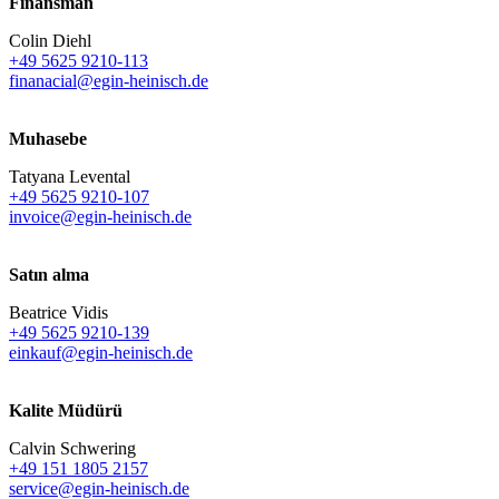
Finansman
Colin Diehl
+49 5625 9210-113
finanacial@egin-heinisch.de
Muhasebe
Tatyana Levental
+49 5625 9210-107
invoice@egin-heinisch.de
Satın alma
Beatrice Vidis
+49 5625 9210-139
einkauf@egin-heinisch.de
Kalite Müdürü
Calvin Schwering
+49 151 1805 2157
service@egin-heinisch.de