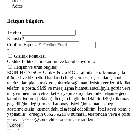
Ülke
Adres
İletişim bilgileri
Telefon
E-posta
*
Confirm E-posta
*
*
Gizlilik Politikası
Gizlilik Politikasını okudum ve kabul ediyorum.
İletişim ve ürün bilgileri
EGIN-HEINISCH GmbH & Co KG tarafından söz konusu şirketi
ürünleri ve hizmetleri hakkında bilgi vermek, kişisel danışmanlık
randevuları planlamak ve yukarıda sağlanan iletişim verilerini kull
telefon, e-posta, SMS ve mesajlaşma hizmeti aracılığıyla görüş vey
müşteri memnuniyeti anketleri yapmak için benimle iletişime geçilm
kabul ediyorum (reklam). İletişim bilgilerimdeki bir değişiklik ona
geçerliliğini değiştirmez. Bu onayı istediğim zaman, sebep
göstermeksizin, kısmen dahi olsa iptal edebilirim. İptal gayri resmi 
yapılabilir - örneğin 05625 9210 0 numaralı telefondan veya e-post
yoluyla service@spindeldoctor.com adresinden
Gönder