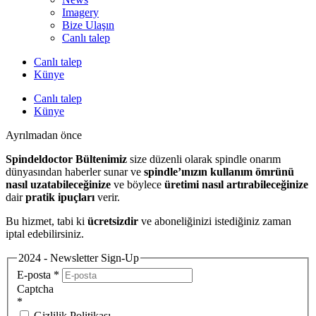
Imagery
Bize Ulaşın
Canlı talep
Canlı talep
Künye
Canlı talep
Künye
Ayrılmadan önce
Spindeldoctor Bültenimiz
size düzenli olarak spindle onarım
dünyasından haberler sunar ve
spindle’ınızın kullanım ömrünü
nasıl uzatabileceğinize
ve böylece
üretimi nasıl artırabileceğinize
dair
pratik ipuçları
verir.
Bu hizmet, tabi ki
ücretsizdir
ve aboneliğinizi istediğiniz zaman
iptal edebilirsiniz.
2024 - Newsletter Sign-Up
E-posta
*
Captcha
*
Gizlilik Politikası