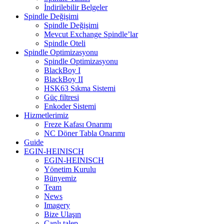
İndirilebilir Belgeler
Spindle Değişimi
Spindle Değişimi
Mevcut Exchange Spindle’lar
Spindle Oteli
Spindle Optimizasyonu
Spindle Optimizasyonu
BlackBoy I
BlackBoy II
HSK63 Sıkma Sistemi
Güç filtresi
Enkoder Sistemi
Hizmetlerimiz
Freze Kafası Onarımı
NC Döner Tabla Onarımı
Guide
EGIN-HEINISCH
EGIN-HEINISCH
Yönetim Kurulu
Bünyemiz
Team
News
Imagery
Bize Ulaşın
Canlı talep