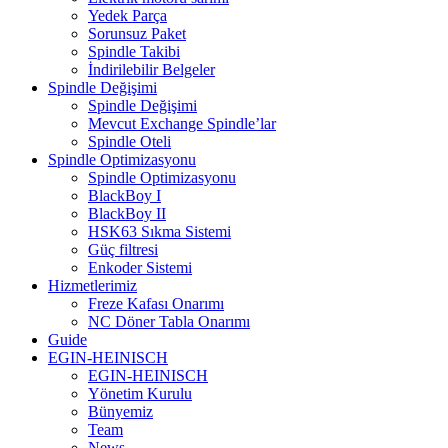
Yedek Parça
Sorunsuz Paket
Spindle Takibi
İndirilebilir Belgeler
Spindle Değişimi
Spindle Değişimi
Mevcut Exchange Spindle’lar
Spindle Oteli
Spindle Optimizasyonu
Spindle Optimizasyonu
BlackBoy I
BlackBoy II
HSK63 Sıkma Sistemi
Güç filtresi
Enkoder Sistemi
Hizmetlerimiz
Freze Kafası Onarımı
NC Döner Tabla Onarımı
Guide
EGIN-HEINISCH
EGIN-HEINISCH
Yönetim Kurulu
Bünyemiz
Team
News