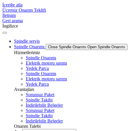
İçeriğe atla
Ücretsiz Onarım Teklifi
İletişim
Geri arama
İngilizce
Spindle servis
Spindle Onarımı
Close Spindle Onarımı
Open Spindle Onarımı
Hizmetlerimiz
Spindle Onarımı
Elektrik motoru sarımı
Yedek Parça
Spindle Onarımı
Elektrik motoru sarımı
Yedek Parça
Avantajları
Sorunsuz Paket
Spindle Takibi
İndirilebilir Belgeler
Sorunsuz Paket
Spindle Takibi
İndirilebilir Belgeler
Onarım Talebi