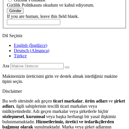
Gizlilik Politikasını okudum ve kabul ediyorum.
Gönder
If you are human, leave this field blank.
Dil Seçiniz
English
(
İngilizce
)
Deutsch
(
Almanca
)
Türkçe
Ara
Makinenizin üreticisini girin ve destek almak istediğiniz makine
tipini seçin.
Disclaimer
Bu web sitesinde adı geçen
ticari markalar
,
ürün adları
ve
şirket
adları
, ilgili sahiplerinin tescilli ticari markaları veya
mülkiyetindedir. Adı geçen markalar veya şirketlerle hiçbir
sözleşmesel
,
kurumsal
veya başka herhangi bir yasal ilişkimiz
bulunmamaktadır.
Hizmetlerimiz, üretici ve tedarikçilerden
bağımsız olarak
sunulmaktadır. Marka veya şirket adlarının