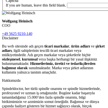
Captcha
If you are human, leave this field blank.
Wolfgang Heinisch
COO
+49 5625 9210-140
Disclaimer
Bu web sitesinde adı geçen
ticari markalar
,
ürün adları
ve
şirket
adları
, ilgili sahiplerinin tescilli ticari markaları veya
mülkiyetindedir. Adı geçen markalar veya şirketlerle hiçbir
sözleşmesel
,
kurumsal
veya başka herhangi bir yasal ilişkimiz
bulunmamaktadır.
Hizmetlerimiz, üretici ve tedarikçilerden
bağımsız olarak
sunulmaktadır. Marka veya şirket adlarının
kullanımı yalnızca tanıtım amaçlıdır.
Hakkımızda
Spindeldoctor, her türlü spindle onarımı ve spindle hizmetlerinde,
profesyonel ve uzman iş ortağınızdır. Bugüne kadar başarıyla
tamamladığımız 15.000’den fazla spindle onarımı, bilgi
birikimimizin ve azmimizin somut örneğidir. Bağımsız ve dünya
çapında faaliyet gösteren bir hizmet sağlayıcı olarak, birçok