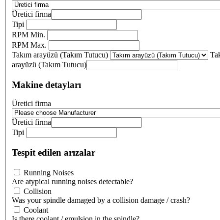
Üretici firma
Tipi
RPM Min.
RPM Max.
Takım arayüzü (Takım Tutucu)
Ta
arayüzü (Takım Tutucu)
Makine detayları
Üretici firma
Üretici firma
Tipi
Tespit edilen arızalar
Running Noises
Are atypical running noises detectable?
Collision
Was your spindle damaged by a collision damage / crash?
Coolant
Is there coolant / emulsion in the spindle?