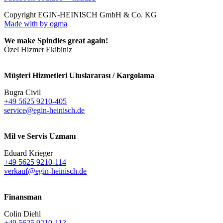
Copyright EGIN-HEINISCH GmbH & Co. KG
Made with
by ogma
We make Spindles great again!
Özel Hizmet Ekibiniz
Müşteri Hizmetleri Uluslararası / Kargolama
Bugra Civil
+49 5625 9210-405
service@egin-heinisch.de
Mil ve Servis Uzmanı
Eduard Krieger
+49 5625 9210-114
verkauf@egin-heinisch.de
Finansman
Colin Diehl
+49 5625 9210-113