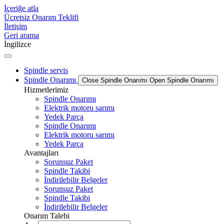
İçeriğe atla
Ücretsiz Onarım Teklifi
İletişim
Geri arama
İngilizce
Spindle servis
Spindle Onarımı
Close Spindle Onarımı
Open Spindle Onarımı
Hizmetlerimiz
Spindle Onarımı
Elektrik motoru sarımı
Yedek Parça
Spindle Onarımı
Elektrik motoru sarımı
Yedek Parça
Avantajları
Sorunsuz Paket
Spindle Takibi
İndirilebilir Belgeler
Sorunsuz Paket
Spindle Takibi
İndirilebilir Belgeler
Onarım Talebi