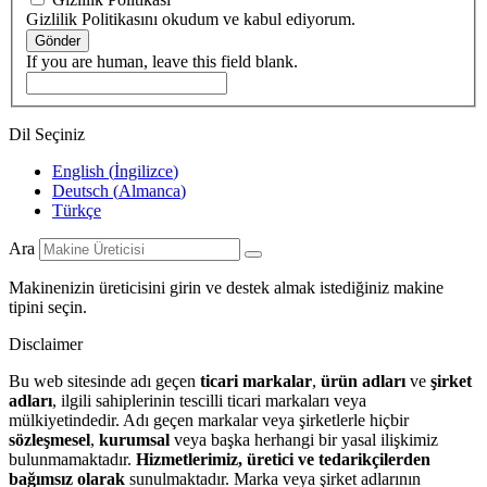
Gizlilik Politikasını okudum ve kabul ediyorum.
Gönder
If you are human, leave this field blank.
Dil Seçiniz
English
(
İngilizce
)
Deutsch
(
Almanca
)
Türkçe
Ara
Makinenizin üreticisini girin ve destek almak istediğiniz makine
tipini seçin.
Disclaimer
Bu web sitesinde adı geçen
ticari markalar
,
ürün adları
ve
şirket
adları
, ilgili sahiplerinin tescilli ticari markaları veya
mülkiyetindedir. Adı geçen markalar veya şirketlerle hiçbir
sözleşmesel
,
kurumsal
veya başka herhangi bir yasal ilişkimiz
bulunmamaktadır.
Hizmetlerimiz, üretici ve tedarikçilerden
bağımsız olarak
sunulmaktadır. Marka veya şirket adlarının