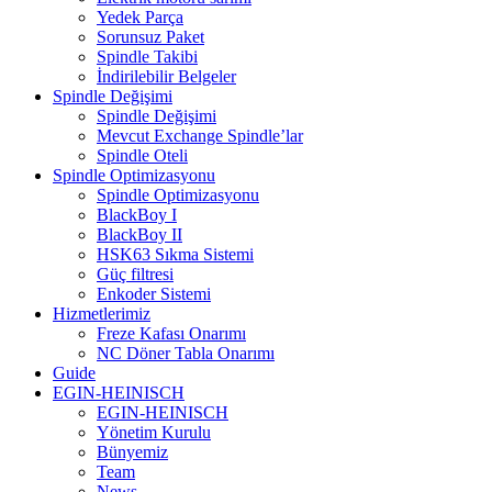
Yedek Parça
Sorunsuz Paket
Spindle Takibi
İndirilebilir Belgeler
Spindle Değişimi
Spindle Değişimi
Mevcut Exchange Spindle’lar
Spindle Oteli
Spindle Optimizasyonu
Spindle Optimizasyonu
BlackBoy I
BlackBoy II
HSK63 Sıkma Sistemi
Güç filtresi
Enkoder Sistemi
Hizmetlerimiz
Freze Kafası Onarımı
NC Döner Tabla Onarımı
Guide
EGIN-HEINISCH
EGIN-HEINISCH
Yönetim Kurulu
Bünyemiz
Team
News