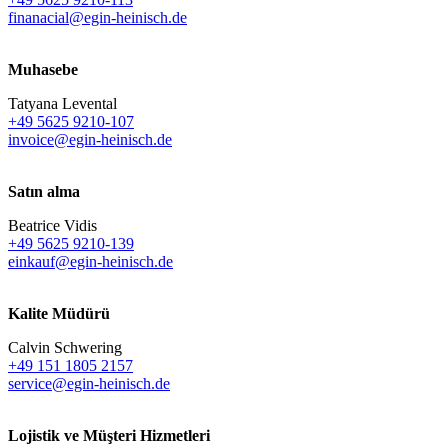
finanacial@egin-heinisch.de
Muhasebe
Tatyana Levental
+49 5625 9210-107
invoice@egin-heinisch.de
Satın alma
Beatrice Vidis
+49 5625 9210-139
einkauf@egin-heinisch.de
Kalite Müdürü
Calvin Schwering
+49 151 1805 2157
service@egin-heinisch.de
Lojistik ve
Müşteri Hizmetleri