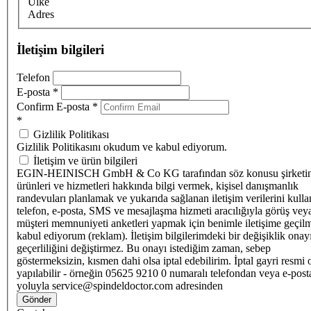
Ülke
Adres
İletişim bilgileri
Telefon
E-posta
*
Confirm E-posta
*
*
Gizlilik Politikası
Gizlilik Politikasını okudum ve kabul ediyorum.
İletişim ve ürün bilgileri
EGIN-HEINISCH GmbH & Co KG tarafından söz konusu şirketi
ürünleri ve hizmetleri hakkında bilgi vermek, kişisel danışmanlık
randevuları planlamak ve yukarıda sağlanan iletişim verilerini kull
telefon, e-posta, SMS ve mesajlaşma hizmeti aracılığıyla görüş vey
müşteri memnuniyeti anketleri yapmak için benimle iletişime geçilm
kabul ediyorum (reklam). İletişim bilgilerimdeki bir değişiklik ona
geçerliliğini değiştirmez. Bu onayı istediğim zaman, sebep
göstermeksizin, kısmen dahi olsa iptal edebilirim. İptal gayri resmi 
yapılabilir - örneğin 05625 9210 0 numaralı telefondan veya e-post
yoluyla service@spindeldoctor.com adresinden
Gönder