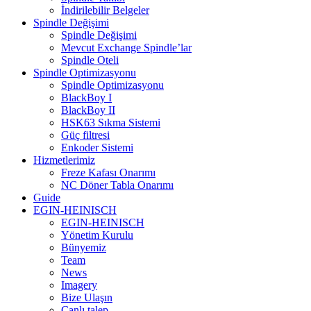
İndirilebilir Belgeler
Spindle Değişimi
Spindle Değişimi
Mevcut Exchange Spindle’lar
Spindle Oteli
Spindle Optimizasyonu
Spindle Optimizasyonu
BlackBoy I
BlackBoy II
HSK63 Sıkma Sistemi
Güç filtresi
Enkoder Sistemi
Hizmetlerimiz
Freze Kafası Onarımı
NC Döner Tabla Onarımı
Guide
EGIN-HEINISCH
EGIN-HEINISCH
Yönetim Kurulu
Bünyemiz
Team
News
Imagery
Bize Ulaşın
Canlı talep