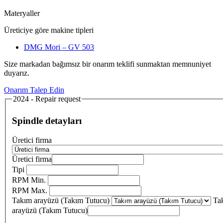
Materyaller
Üreticiye göre makine tipleri
DMG Mori – GV 503
Size markadan bağımsız bir onarım teklifi sunmaktan memnuniyet
duyarız.
Onarım Talep Edin
2024 - Repair request
Spindle detayları
Üretici firma
Üretici firma
Tipi
RPM Min.
RPM Max.
Takım arayüzü (Takım Tutucu)
Ta
arayüzü (Takım Tutucu)