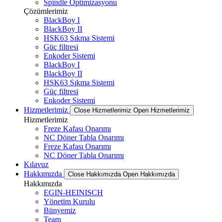
Spindle Optimizasyonu
Çözümlerimiz
BlackBoy I
BlackBoy II
HSK63 Sıkma Sistemi
Güç filtresi
Enkoder Sistemi
BlackBoy I
BlackBoy II
HSK63 Sıkma Sistemi
Güç filtresi
Enkoder Sistemi
Hizmetlerimiz
Close Hizmetlerimiz
Open Hizmetlerimiz
Hizmetlerimiz
Freze Kafası Onarımı
NC Döner Tabla Onarımı
Freze Kafası Onarımı
NC Döner Tabla Onarımı
Kılavuz
Hakkımızda
Close Hakkımızda
Open Hakkımızda
Hakkımızda
EGIN-HEINISCH
Yönetim Kurulu
Bünyemiz
Team