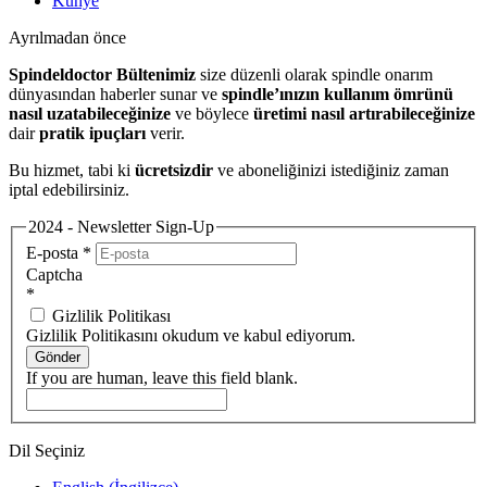
Künye
Ayrılmadan önce
Spindeldoctor Bültenimiz
size düzenli olarak spindle onarım
dünyasından haberler sunar ve
spindle’ınızın kullanım ömrünü
nasıl uzatabileceğinize
ve böylece
üretimi nasıl artırabileceğinize
dair
pratik ipuçları
verir.
Bu hizmet, tabi ki
ücretsizdir
ve aboneliğinizi istediğiniz zaman
iptal edebilirsiniz.
2024 - Newsletter Sign-Up
E-posta
*
Captcha
*
Gizlilik Politikası
Gizlilik Politikasını okudum ve kabul ediyorum.
Gönder
If you are human, leave this field blank.
Dil Seçiniz