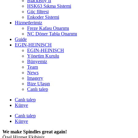
BlackBoy II
HSK63 Sıkma Sistemi
Güç filtresi
Enkoder Sistemi
Hizmetlerimiz
Freze Kafası Onarımı
NC Döner Tabla Onarımı
Guide
EGIN-HEINISCH
EGIN-HEINISCH
Yönetim Kurulu
Bünyemiz
Team
News
Imagery
Bize Ulaşın
Canlı talep
Canlı talep
Künye
Canlı talep
Künye
We make Spindles great again!
Özel Hizmet Ekibiniz