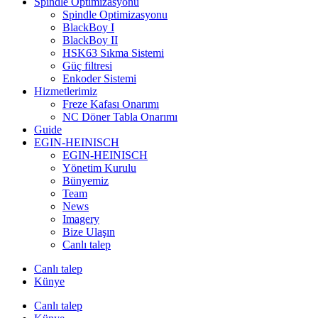
Spindle Optimizasyonu
Spindle Optimizasyonu
BlackBoy I
BlackBoy II
HSK63 Sıkma Sistemi
Güç filtresi
Enkoder Sistemi
Hizmetlerimiz
Freze Kafası Onarımı
NC Döner Tabla Onarımı
Guide
EGIN-HEINISCH
EGIN-HEINISCH
Yönetim Kurulu
Bünyemiz
Team
News
Imagery
Bize Ulaşın
Canlı talep
Canlı talep
Künye
Canlı talep