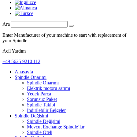
Ara
Enter Manufacturer of your machine to start with replacement of
your Spindle
Acil Yardım
+49 5625 9210 112
Anasayfa
Spindle Onarımı
Spindle Onarımı
Elektrik motoru sarımı
Yedek Parça
Sorunsuz Paket
Spindle Takibi
İndirilebilir Belgeler
Spindle Değişimi
Spindle Değişimi
Mevcut Exchange Spindle’lar
Spindle Oteli