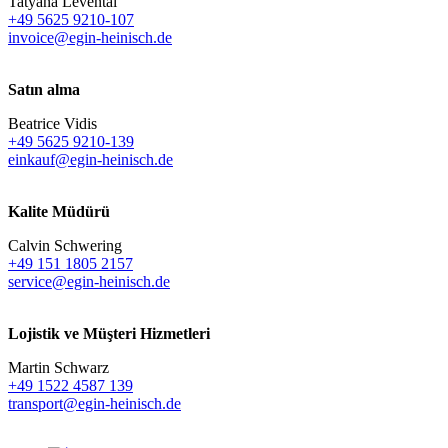
Tatyana Levental
+49 5625 9210-107
invoice@egin-heinisch.de
Satın alma
Beatrice Vidis
+49 5625 9210-139
einkauf@egin-heinisch.de
Kalite Müdürü
Calvin Schwering
+49 151 1805 2157
service@egin-heinisch.de
Lojistik ve
Müşteri Hizmetleri
Martin Schwarz
+49 1522 4587 139
transport@egin-heinisch.de