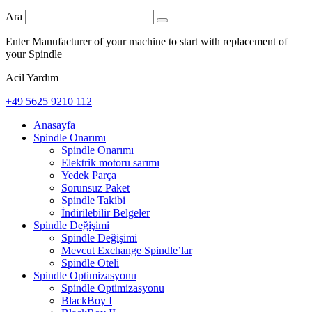
Ara
Enter Manufacturer of your machine to start with replacement of
your Spindle
Acil Yardım
+49 5625 9210 112
Anasayfa
Spindle Onarımı
Spindle Onarımı
Elektrik motoru sarımı
Yedek Parça
Sorunsuz Paket
Spindle Takibi
İndirilebilir Belgeler
Spindle Değişimi
Spindle Değişimi
Mevcut Exchange Spindle’lar
Spindle Oteli
Spindle Optimizasyonu
Spindle Optimizasyonu
BlackBoy I