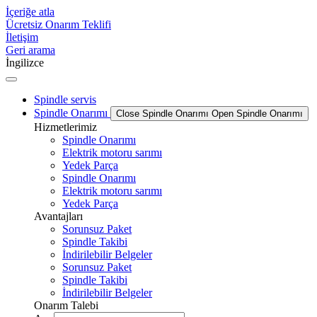
İçeriğe atla
Ücretsiz Onarım Teklifi
İletişim
Geri arama
İngilizce
Spindle servis
Spindle Onarımı
Close Spindle Onarımı
Open Spindle Onarımı
Hizmetlerimiz
Spindle Onarımı
Elektrik motoru sarımı
Yedek Parça
Spindle Onarımı
Elektrik motoru sarımı
Yedek Parça
Avantajları
Sorunsuz Paket
Spindle Takibi
İndirilebilir Belgeler
Sorunsuz Paket
Spindle Takibi
İndirilebilir Belgeler
Onarım Talebi