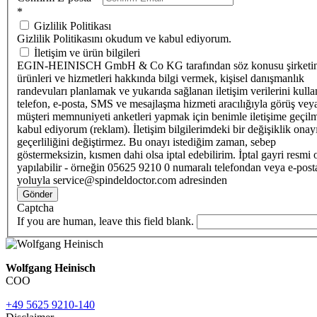
*
Gizlilik Politikası
Gizlilik Politikasını okudum ve kabul ediyorum.
İletişim ve ürün bilgileri
EGIN-HEINISCH GmbH & Co KG tarafından söz konusu şirketi
ürünleri ve hizmetleri hakkında bilgi vermek, kişisel danışmanlık
randevuları planlamak ve yukarıda sağlanan iletişim verilerini kull
telefon, e-posta, SMS ve mesajlaşma hizmeti aracılığıyla görüş vey
müşteri memnuniyeti anketleri yapmak için benimle iletişime geçilm
kabul ediyorum (reklam). İletişim bilgilerimdeki bir değişiklik ona
geçerliliğini değiştirmez. Bu onayı istediğim zaman, sebep
göstermeksizin, kısmen dahi olsa iptal edebilirim. İptal gayri resmi 
yapılabilir - örneğin 05625 9210 0 numaralı telefondan veya e-post
yoluyla service@spindeldoctor.com adresinden
Gönder
Captcha
If you are human, leave this field blank.
Wolfgang Heinisch
COO
+49 5625 9210-140