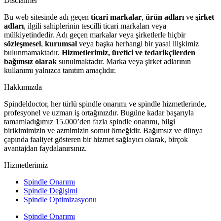
Disclaimer
Bu web sitesinde adı geçen
ticari markalar
,
ürün adları
ve
şirket
adları
, ilgili sahiplerinin tescilli ticari markaları veya
mülkiyetindedir. Adı geçen markalar veya şirketlerle hiçbir
sözleşmesel
,
kurumsal
veya başka herhangi bir yasal ilişkimiz
bulunmamaktadır.
Hizmetlerimiz, üretici ve tedarikçilerden
bağımsız olarak
sunulmaktadır. Marka veya şirket adlarının
kullanımı yalnızca tanıtım amaçlıdır.
Hakkımızda
Spindeldoctor, her türlü spindle onarımı ve spindle hizmetlerinde,
profesyonel ve uzman iş ortağınızdır. Bugüne kadar başarıyla
tamamladığımız 15.000’den fazla spindle onarımı, bilgi
birikimimizin ve azmimizin somut örneğidir. Bağımsız ve dünya
çapında faaliyet gösteren bir hizmet sağlayıcı olarak, birçok
avantajdan faydalanırsınız.
Hizmetlerimiz
Spindle Onarımı
Spindle Değişimi
Spindle Optimizasyonu
Spindle Onarımı