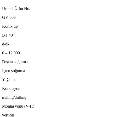
Üretici Ürün No.
GV 503
Konik tip
BT 40
d/dk
0 – 12.000
Dıştan soğutma
İçten soğutma
Yağlama
Kondisyon
milling/drilling
Montaj yönü (V-H)
vertical