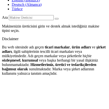
English
(
İngilizce
)
Deutsch
(
Almanca
)
Türkçe
Ara
Makinenizin üreticisini girin ve destek almak istediğiniz makine
tipini seçin.
Disclaimer
Bu web sitesinde adı geçen
ticari markalar
,
ürün adları
ve
şirket
adları
, ilgili sahiplerinin tescilli ticari markaları veya
mülkiyetindedir. Adı geçen markalar veya şirketlerle hiçbir
sözleşmesel
,
kurumsal
veya başka herhangi bir yasal ilişkimiz
bulunmamaktadır.
Hizmetlerimiz, üretici ve tedarikçilerden
bağımsız olarak
sunulmaktadır. Marka veya şirket adlarının
kullanımı yalnızca tanıtım amaçlıdır.