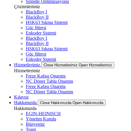
Spindle Optimizasyonu
Çözümlerimiz
BlackBoy I
BlackBoy II
HSK63 Sıkma Sistemi
Güç filtresi
Enkoder Sistemi
BlackBoy I
BlackBoy II
HSK63 Sıkma Sistemi
Güç filtresi
Enkoder Sistemi
Hizmetlerimiz
Close Hizmetlerimiz
Open Hizmetlerimiz
Hizmetlerimiz
Freze Kafası Onarımı
NC Döner Tabla Onarımı
Freze Kafası Onarımı
NC Döner Tabla Onarımı
Kılavuz
Hakkımızda
Close Hakkımızda
Open Hakkımızda
Hakkımızda
EGIN-HEINISCH
Yönetim Kurulu
Bünyemiz
Team