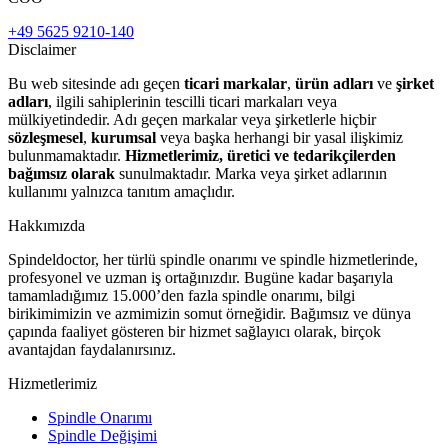
+49 5625 9210-140
Disclaimer
Bu web sitesinde adı geçen
ticari markalar
,
ürün adları
ve
şirket
adları
, ilgili sahiplerinin tescilli ticari markaları veya
mülkiyetindedir. Adı geçen markalar veya şirketlerle hiçbir
sözleşmesel
,
kurumsal
veya başka herhangi bir yasal ilişkimiz
bulunmamaktadır.
Hizmetlerimiz, üretici ve tedarikçilerden
bağımsız olarak
sunulmaktadır. Marka veya şirket adlarının
kullanımı yalnızca tanıtım amaçlıdır.
Hakkımızda
Spindeldoctor, her türlü spindle onarımı ve spindle hizmetlerinde,
profesyonel ve uzman iş ortağınızdır. Bugüne kadar başarıyla
tamamladığımız 15.000’den fazla spindle onarımı, bilgi
birikimimizin ve azmimizin somut örneğidir. Bağımsız ve dünya
çapında faaliyet gösteren bir hizmet sağlayıcı olarak, birçok
avantajdan faydalanırsınız.
Hizmetlerimiz
Spindle Onarımı
Spindle Değişimi