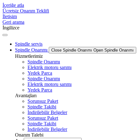
İçeriğe atla
Ücretsiz Onarım Teklifi
İletişim
Geri arama
İngilizce
Spindle servis
Spindle Onarımı
Close Spindle Onarımı
Open Spindle Onarımı
Hizmetlerimiz
Spindle Onarımı
Elektrik motoru sarımı
Yedek Parça
Spindle Onarımı
Elektrik motoru sarımı
Yedek Parça
Avantajları
Sorunsuz Paket
Spindle Takibi
İndirilebilir Belgeler
Sorunsuz Paket
Spindle Takibi
İndirilebilir Belgeler
Onarım Talebi