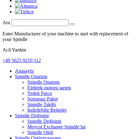
Ara
Enter Manufacturer of your machine to start with replacement of
your Spindle
Acil Yardım
+49 5625 9210 112
Anasayfa
Spindle Onarımı
Spindle Onarımı
Elektrik motoru sarımı
Yedek Parça
Sorunsuz Paket
Spindle Takibi
İndirilebilir Belgeler
Spindle Değişimi
Spindle Değişimi
Mevcut Exchange Spindle’lar
Spindle Oteli
Spindle Optimizasyonu