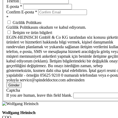
Telefon
E-posta
*
Confirm E-posta
*
*
Gizlilik Politikası
Gizlilik Politikasını okudum ve kabul ediyorum.
İletişim ve ürün bilgileri
EGIN-HEINISCH GmbH & Co KG tarafından söz konusu şirketi
ürünleri ve hizmetleri hakkında bilgi vermek, kişisel danışmanlık
randevuları planlamak ve yukarıda sağlanan iletişim verilerini kull
telefon, e-posta, SMS ve mesajlaşma hizmeti aracılığıyla görüş vey
müşteri memnuniyeti anketleri yapmak için benimle iletişime geçilm
kabul ediyorum (reklam). İletişim bilgilerimdeki bir değişiklik ona
geçerliliğini değiştirmez. Bu onayı istediğim zaman, sebep
göstermeksizin, kısmen dahi olsa iptal edebilirim. İptal gayri resmi 
yapılabilir - örneğin 05625 9210 0 numaralı telefondan veya e-post
yoluyla service@spindeldoctor.com adresinden
Gönder
Captcha
If you are human, leave this field blank.
Wolfgang Heinisch
COO