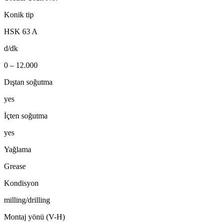
Konik tip
HSK 63 A
d/dk
0 – 12.000
Dıştan soğutma
yes
İçten soğutma
yes
Yağlama
Grease
Kondisyon
milling/drilling
Montaj yönü (V-H)