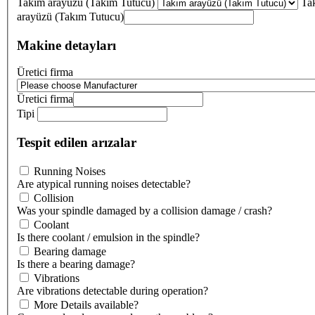
Takım arayüzü (Takım Tutucu)
Ta
arayüzü (Takım Tutucu)
Makine detayları
Üretici firma
Üretici firma
Tipi
Tespit edilen arızalar
Running Noises
Are atypical running noises detectable?
Collision
Was your spindle damaged by a collision damage / crash?
Coolant
Is there coolant / emulsion in the spindle?
Bearing damage
Is there a bearing damage?
Vibrations
Are vibrations detectable during operation?
More Details available?