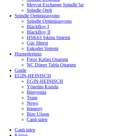
Mevcut Exchange Spindle’lar
Spindle Oteli
Spindle Optimizasyonu
Spindle Optimizasyonu
BlackBoy I
BlackBoy II
HSK63 Sıkma Sistemi
Güç filtresi
Enkoder Sistemi
Hizmetlerimiz
Freze Kafası Onarımı
NC Döner Tabla Onarımı
Guide
EGIN-HEINISCH
EGIN-HEINISCH
Yönetim Kurulu
Bünyemiz
Team
News
Imagery
Bize Ulaşın
Canlı talep
Canlı talep
Künye