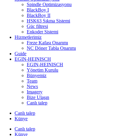
Spindle Optimizasyonu
BlackBoy I
BlackBoy II
HSK63 Sıkma Sistemi
Güç filtresi
Enkoder Sistemi
Hizmetlerimiz
Freze Kafası Onarımı
NC Döner Tabla Onarımı
Guide
EGIN-HEINISCH
EGIN-HEINISCH
Yönetim Kurulu
Bünyemiz
Team
News
Imagery
Bize Ulaşın
Canlı talep
Canlı talep
Künye
Canlı talep
Künye