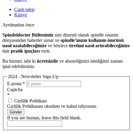
Canlı talep
Künye
Ayrılmadan önce
Spindeldoctor Bültenimiz
size düzenli olarak spindle onarım
dünyasından haberler sunar ve
spindle’ınızın kullanım ömrünü
nasıl uzatabileceğinize
ve böylece
üretimi nasıl artırabileceğinize
dair
pratik ipuçları
verir.
Bu hizmet, tabi ki
ücretsizdir
ve aboneliğinizi istediğiniz zaman
iptal edebilirsiniz.
2024 - Newsletter Sign-Up
E-posta
*
Captcha
*
Gizlilik Politikası
Gizlilik Politikasını okudum ve kabul ediyorum.
Gönder
If you are human, leave this field blank.