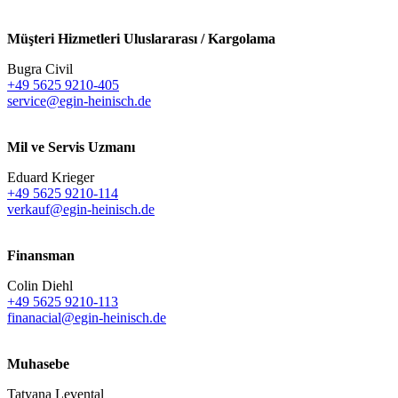
Müşteri Hizmetleri Uluslararası / Kargolama
Bugra Civil
+49 5625 9210-405
service@egin-heinisch.de
Mil ve Servis Uzmanı
Eduard Krieger
+49 5625 9210-114
verkauf@egin-heinisch.de
Finansman
Colin Diehl
+49 5625 9210-113
finanacial@egin-heinisch.de
Muhasebe
Tatyana Levental