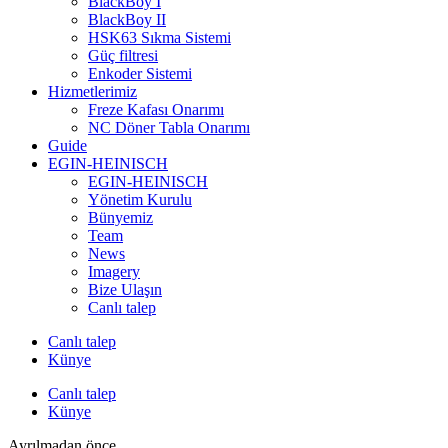
BlackBoy I
BlackBoy II
HSK63 Sıkma Sistemi
Güç filtresi
Enkoder Sistemi
Hizmetlerimiz
Freze Kafası Onarımı
NC Döner Tabla Onarımı
Guide
EGIN-HEINISCH
EGIN-HEINISCH
Yönetim Kurulu
Bünyemiz
Team
News
Imagery
Bize Ulaşın
Canlı talep
Canlı talep
Künye
Canlı talep
Künye
Ayrılmadan önce