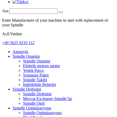
Ara
Enter Manufacturer of your machine to start with replacement of
your Spindle
Acil Yardım
+49 5625 9210 112
Anasayfa
Spindle Onarımı
Spindle Onarımı
Elektrik motoru sarımı
Yedek Parça
Sorunsuz Paket
Spindle Takibi
İndirilebilir Belgeler
Spindle Değişimi
Spindle Değişimi
Mevcut Exchange Spindle’lar
Spindle Oteli
Spindle Optimizasyonu
Spindle Optimizasyonu