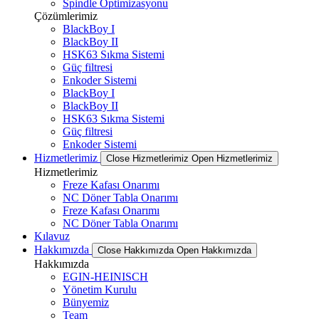
Spindle Optimizasyonu
Çözümlerimiz
BlackBoy I
BlackBoy II
HSK63 Sıkma Sistemi
Güç filtresi
Enkoder Sistemi
BlackBoy I
BlackBoy II
HSK63 Sıkma Sistemi
Güç filtresi
Enkoder Sistemi
Hizmetlerimiz
Close Hizmetlerimiz
Open Hizmetlerimiz
Hizmetlerimiz
Freze Kafası Onarımı
NC Döner Tabla Onarımı
Freze Kafası Onarımı
NC Döner Tabla Onarımı
Kılavuz
Hakkımızda
Close Hakkımızda
Open Hakkımızda
Hakkımızda
EGIN-HEINISCH
Yönetim Kurulu
Bünyemiz
Team