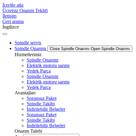
İçeriğe atla
Ücretsiz Onarım Teklifi
İletişim
Geri arama
İngilizce
Spindle servis
Spindle Onarımı
Close Spindle Onarımı
Open Spindle Onarımı
Hizmetlerimiz
Spindle Onarımı
Elektrik motoru sarımı
Yedek Parça
Spindle Onarımı
Elektrik motoru sarımı
Yedek Parça
Avantajları
Sorunsuz Paket
Spindle Takibi
İndirilebilir Belgeler
Sorunsuz Paket
Spindle Takibi
İndirilebilir Belgeler
Onarım Talebi