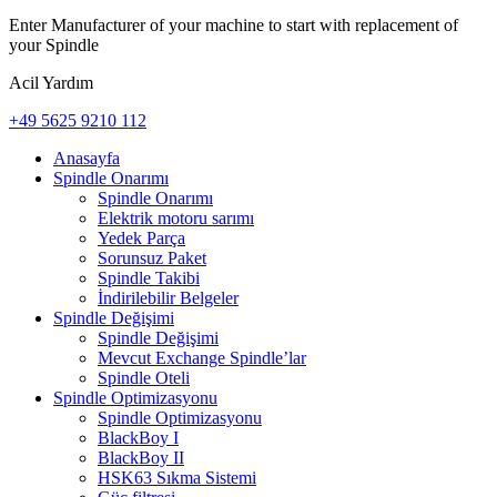
Enter Manufacturer of your machine to start with replacement of
your Spindle
Acil Yardım
+49 5625 9210 112
Anasayfa
Spindle Onarımı
Spindle Onarımı
Elektrik motoru sarımı
Yedek Parça
Sorunsuz Paket
Spindle Takibi
İndirilebilir Belgeler
Spindle Değişimi
Spindle Değişimi
Mevcut Exchange Spindle’lar
Spindle Oteli
Spindle Optimizasyonu
Spindle Optimizasyonu
BlackBoy I
BlackBoy II
HSK63 Sıkma Sistemi