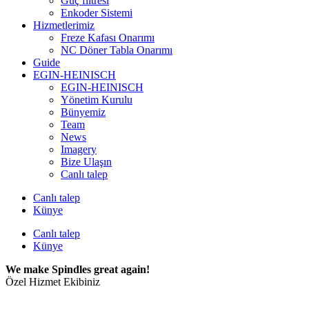
Güç filtresi
Enkoder Sistemi
Hizmetlerimiz
Freze Kafası Onarımı
NC Döner Tabla Onarımı
Guide
EGIN-HEINISCH
EGIN-HEINISCH
Yönetim Kurulu
Bünyemiz
Team
News
Imagery
Bize Ulaşın
Canlı talep
Canlı talep
Künye
Canlı talep
Künye
We make Spindles great again!
Özel Hizmet Ekibiniz