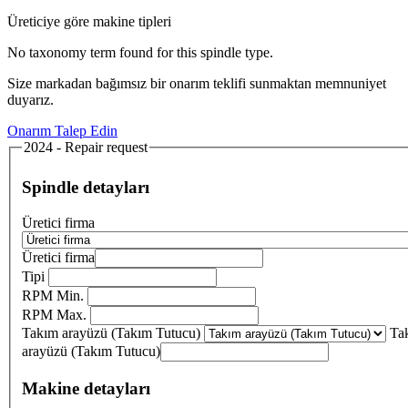
Üreticiye göre makine tipleri
No taxonomy term found for this spindle type.
Size markadan bağımsız bir onarım teklifi sunmaktan memnuniyet
duyarız.
Onarım Talep Edin
2024 - Repair request
Spindle detayları
Üretici firma
Üretici firma
Tipi
RPM Min.
RPM Max.
Takım arayüzü (Takım Tutucu)
Ta
arayüzü (Takım Tutucu)
Makine detayları