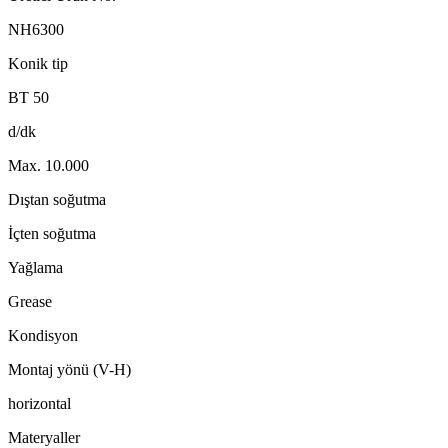
NH6300
Konik tip
BT 50
d/dk
Max. 10.000
Dıştan soğutma
İçten soğutma
Yağlama
Grease
Kondisyon
Montaj yönü (V-H)
horizontal
Materyaller