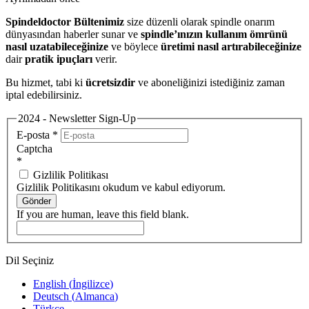
Spindeldoctor Bültenimiz
size düzenli olarak spindle onarım
dünyasından haberler sunar ve
spindle’ınızın kullanım ömrünü
nasıl uzatabileceğinize
ve böylece
üretimi nasıl artırabileceğinize
dair
pratik ipuçları
verir.
Bu hizmet, tabi ki
ücretsizdir
ve aboneliğinizi istediğiniz zaman
iptal edebilirsiniz.
2024 - Newsletter Sign-Up
E-posta
*
Captcha
*
Gizlilik Politikası
Gizlilik Politikasını okudum ve kabul ediyorum.
Gönder
If you are human, leave this field blank.
Dil Seçiniz
English
(
İngilizce
)
Deutsch
(
Almanca
)
Türkçe