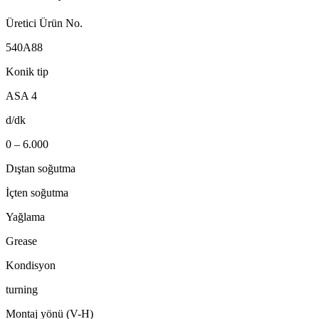
Üretici Ürün No.
540A88
Konik tip
ASA 4
d/dk
0 – 6.000
Dıştan soğutma
İçten soğutma
Yağlama
Grease
Kondisyon
turning
Montaj yönü (V-H)