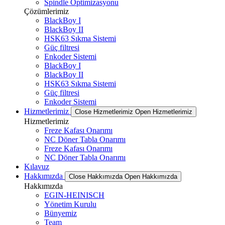
Spindle Optimizasyonu
Çözümlerimiz
BlackBoy I
BlackBoy II
HSK63 Sıkma Sistemi
Güç filtresi
Enkoder Sistemi
BlackBoy I
BlackBoy II
HSK63 Sıkma Sistemi
Güç filtresi
Enkoder Sistemi
Hizmetlerimiz
Close Hizmetlerimiz
Open Hizmetlerimiz
Hizmetlerimiz
Freze Kafası Onarımı
NC Döner Tabla Onarımı
Freze Kafası Onarımı
NC Döner Tabla Onarımı
Kılavuz
Hakkımızda
Close Hakkımızda
Open Hakkımızda
Hakkımızda
EGIN-HEINISCH
Yönetim Kurulu
Bünyemiz
Team