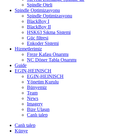
Spindle Oteli
Spindle Optimizasyonu
Spindle Optimizasyonu
BlackBoy I
BlackBoy II
HSK63 Sıkma Sistemi
Güç filtresi
Enkoder Sistemi
Hizmetlerimiz
Freze Kafası Onarımı
NC Döner Tabla Onarımı
Guide
EGIN-HEINISCH
EGIN-HEINISCH
Yönetim Kurulu
Bünyemiz
Team
News
Imagery
Bize Ulaşın
Canlı talep
Canlı talep
Künye