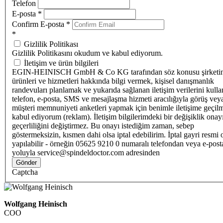
Telefon
E-posta
*
Confirm E-posta
*
*
Gizlilik Politikası
Gizlilik Politikasını okudum ve kabul ediyorum.
İletişim ve ürün bilgileri
EGIN-HEINISCH GmbH & Co KG tarafından söz konusu şirketi
ürünleri ve hizmetleri hakkında bilgi vermek, kişisel danışmanlık
randevuları planlamak ve yukarıda sağlanan iletişim verilerini kull
telefon, e-posta, SMS ve mesajlaşma hizmeti aracılığıyla görüş vey
müşteri memnuniyeti anketleri yapmak için benimle iletişime geçilm
kabul ediyorum (reklam). İletişim bilgilerimdeki bir değişiklik ona
geçerliliğini değiştirmez. Bu onayı istediğim zaman, sebep
göstermeksizin, kısmen dahi olsa iptal edebilirim. İptal gayri resmi 
yapılabilir - örneğin 05625 9210 0 numaralı telefondan veya e-post
yoluyla service@spindeldoctor.com adresinden
Gönder
Captcha
Wolfgang Heinisch
COO