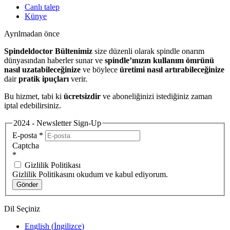
Canlı talep
Künye
Ayrılmadan önce
Spindeldoctor Bültenimiz
size düzenli olarak spindle onarım
dünyasından haberler sunar ve
spindle’ınızın kullanım ömrünü
nasıl uzatabileceğinize
ve böylece
üretimi nasıl artırabileceğinize
dair
pratik ipuçları
verir.
Bu hizmet, tabi ki
ücretsizdir
ve aboneliğinizi istediğiniz zaman
iptal edebilirsiniz.
2024 - Newsletter Sign-Up
E-posta
*
Captcha
*
Gizlilik Politikası
Gizlilik Politikasını okudum ve kabul ediyorum.
Gönder
Dil Seçiniz
English
(
İngilizce
)