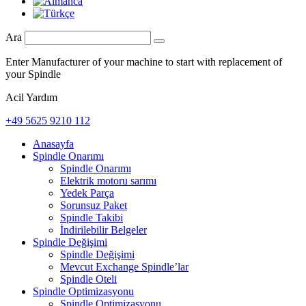
Ara
Enter Manufacturer of your machine to start with replacement of
your Spindle
Acil Yardım
+49 5625 9210 112
Anasayfa
Spindle Onarımı
Spindle Onarımı
Elektrik motoru sarımı
Yedek Parça
Sorunsuz Paket
Spindle Takibi
İndirilebilir Belgeler
Spindle Değişimi
Spindle Değişimi
Mevcut Exchange Spindle’lar
Spindle Oteli
Spindle Optimizasyonu
Spindle Optimizasyonu