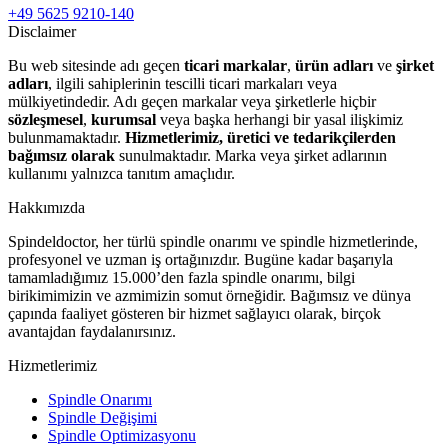
+49 5625 9210-140
Disclaimer
Bu web sitesinde adı geçen
ticari markalar
,
ürün adları
ve
şirket
adları
, ilgili sahiplerinin tescilli ticari markaları veya
mülkiyetindedir. Adı geçen markalar veya şirketlerle hiçbir
sözleşmesel
,
kurumsal
veya başka herhangi bir yasal ilişkimiz
bulunmamaktadır.
Hizmetlerimiz, üretici ve tedarikçilerden
bağımsız olarak
sunulmaktadır. Marka veya şirket adlarının
kullanımı yalnızca tanıtım amaçlıdır.
Hakkımızda
Spindeldoctor, her türlü spindle onarımı ve spindle hizmetlerinde,
profesyonel ve uzman iş ortağınızdır. Bugüne kadar başarıyla
tamamladığımız 15.000’den fazla spindle onarımı, bilgi
birikimimizin ve azmimizin somut örneğidir. Bağımsız ve dünya
çapında faaliyet gösteren bir hizmet sağlayıcı olarak, birçok
avantajdan faydalanırsınız.
Hizmetlerimiz
Spindle Onarımı
Spindle Değişimi
Spindle Optimizasyonu