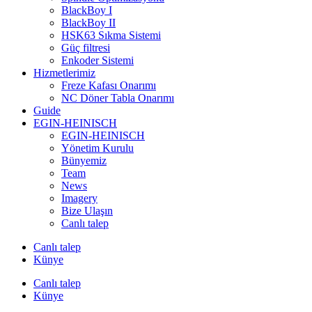
BlackBoy I
BlackBoy II
HSK63 Sıkma Sistemi
Güç filtresi
Enkoder Sistemi
Hizmetlerimiz
Freze Kafası Onarımı
NC Döner Tabla Onarımı
Guide
EGIN-HEINISCH
EGIN-HEINISCH
Yönetim Kurulu
Bünyemiz
Team
News
Imagery
Bize Ulaşın
Canlı talep
Canlı talep
Künye
Canlı talep
Künye