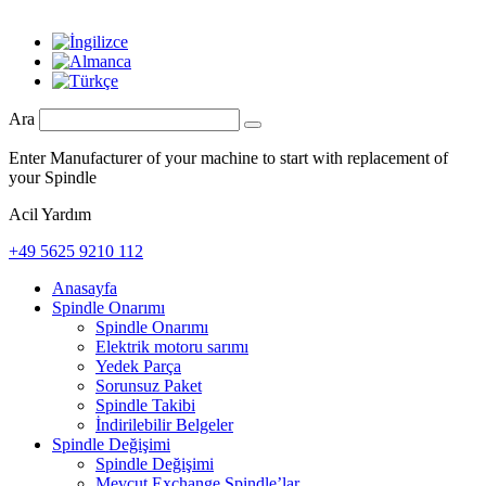
Ara
Enter Manufacturer of your machine to start with replacement of
your Spindle
Acil Yardım
+49 5625 9210 112
Anasayfa
Spindle Onarımı
Spindle Onarımı
Elektrik motoru sarımı
Yedek Parça
Sorunsuz Paket
Spindle Takibi
İndirilebilir Belgeler
Spindle Değişimi
Spindle Değişimi
Mevcut Exchange Spindle’lar