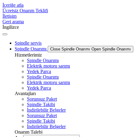
İçeriğe atla
Ücretsiz Onarım Teklifi
İletişim
Geri arama
İngilizce
Spindle servis
Spindle Onarımı
Close Spindle Onarımı
Open Spindle Onarımı
Hizmetlerimiz
Spindle Onarımı
Elektrik motoru sarımı
Yedek Parça
Spindle Onarımı
Elektrik motoru sarımı
Yedek Parça
Avantajları
Sorunsuz Paket
Spindle Takibi
İndirilebilir Belgeler
Sorunsuz Paket
Spindle Takibi
İndirilebilir Belgeler
Onarım Talebi