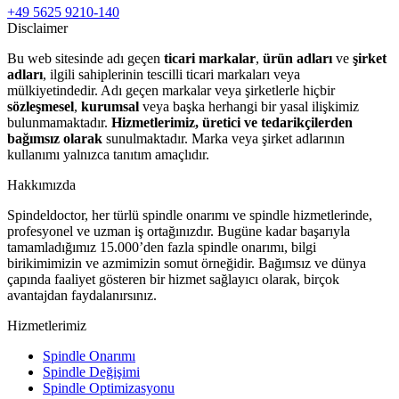
+49 5625 9210-140
Disclaimer
Bu web sitesinde adı geçen
ticari markalar
,
ürün adları
ve
şirket
adları
, ilgili sahiplerinin tescilli ticari markaları veya
mülkiyetindedir. Adı geçen markalar veya şirketlerle hiçbir
sözleşmesel
,
kurumsal
veya başka herhangi bir yasal ilişkimiz
bulunmamaktadır.
Hizmetlerimiz, üretici ve tedarikçilerden
bağımsız olarak
sunulmaktadır. Marka veya şirket adlarının
kullanımı yalnızca tanıtım amaçlıdır.
Hakkımızda
Spindeldoctor, her türlü spindle onarımı ve spindle hizmetlerinde,
profesyonel ve uzman iş ortağınızdır. Bugüne kadar başarıyla
tamamladığımız 15.000’den fazla spindle onarımı, bilgi
birikimimizin ve azmimizin somut örneğidir. Bağımsız ve dünya
çapında faaliyet gösteren bir hizmet sağlayıcı olarak, birçok
avantajdan faydalanırsınız.
Hizmetlerimiz
Spindle Onarımı
Spindle Değişimi
Spindle Optimizasyonu