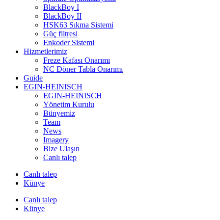
BlackBoy I
BlackBoy II
HSK63 Sıkma Sistemi
Güç filtresi
Enkoder Sistemi
Hizmetlerimiz
Freze Kafası Onarımı
NC Döner Tabla Onarımı
Guide
EGIN-HEINISCH
EGIN-HEINISCH
Yönetim Kurulu
Bünyemiz
Team
News
Imagery
Bize Ulaşın
Canlı talep
Canlı talep
Künye
Canlı talep
Künye