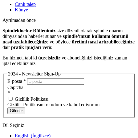
Canlı talep
Künye
Ayrılmadan önce
Spindeldoctor Bültenimiz
size düzenli olarak spindle onarım
dünyasından haberler sunar ve
spindle’ınızın kullanım ömrünü
nasıl uzatabileceğinize
ve böylece
üretimi nasıl artırabileceğinize
dair
pratik ipuçları
verir.
Bu hizmet, tabi ki
ücretsizdir
ve aboneliğinizi istediğiniz zaman
iptal edebilirsiniz.
2024 - Newsletter Sign-Up
E-posta
*
Captcha
*
Gizlilik Politikası
Gizlilik Politikasını okudum ve kabul ediyorum.
Gönder
Dil Seçiniz
English
(
İngilizce
)