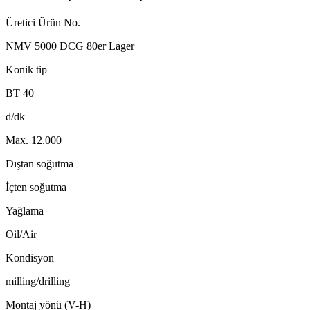
Üretici Ürün No.
NMV 5000 DCG 80er Lager
Konik tip
BT 40
d/dk
Max. 12.000
Dıştan soğutma
İçten soğutma
Yağlama
Oil/Air
Kondisyon
milling/drilling
Montaj yönü (V-H)