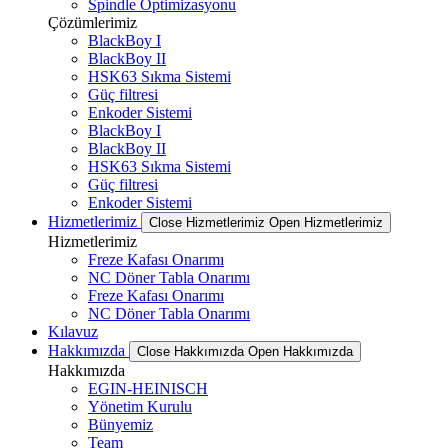
Spindle Optimizasyonu
Çözümlerimiz
BlackBoy I
BlackBoy II
HSK63 Sıkma Sistemi
Güç filtresi
Enkoder Sistemi
BlackBoy I
BlackBoy II
HSK63 Sıkma Sistemi
Güç filtresi
Enkoder Sistemi
Hizmetlerimiz
Close Hizmetlerimiz
Open Hizmetlerimiz
Hizmetlerimiz
Freze Kafası Onarımı
NC Döner Tabla Onarımı
Freze Kafası Onarımı
NC Döner Tabla Onarımı
Kılavuz
Hakkımızda
Close Hakkımızda
Open Hakkımızda
Hakkımızda
EGIN-HEINISCH
Yönetim Kurulu
Bünyemiz
Team