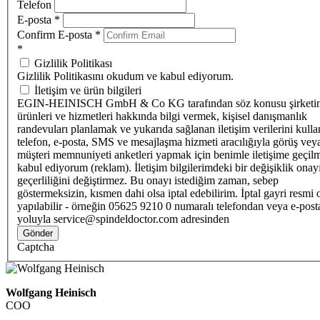
Telefon
E-posta
*
Confirm E-posta
*
*
Gizlilik Politikası
Gizlilik Politikasını okudum ve kabul ediyorum.
İletişim ve ürün bilgileri
EGIN-HEINISCH GmbH & Co KG tarafından söz konusu şirketi
ürünleri ve hizmetleri hakkında bilgi vermek, kişisel danışmanlık
randevuları planlamak ve yukarıda sağlanan iletişim verilerini kull
telefon, e-posta, SMS ve mesajlaşma hizmeti aracılığıyla görüş vey
müşteri memnuniyeti anketleri yapmak için benimle iletişime geçilm
kabul ediyorum (reklam). İletişim bilgilerimdeki bir değişiklik ona
geçerliliğini değiştirmez. Bu onayı istediğim zaman, sebep
göstermeksizin, kısmen dahi olsa iptal edebilirim. İptal gayri resmi 
yapılabilir - örneğin 05625 9210 0 numaralı telefondan veya e-post
yoluyla service@spindeldoctor.com adresinden
Gönder
Captcha
Wolfgang Heinisch
COO