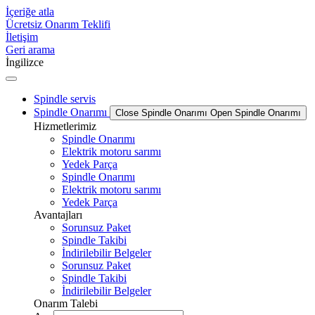
İçeriğe atla
Ücretsiz Onarım Teklifi
İletişim
Geri arama
İngilizce
Spindle servis
Spindle Onarımı
Close Spindle Onarımı
Open Spindle Onarımı
Hizmetlerimiz
Spindle Onarımı
Elektrik motoru sarımı
Yedek Parça
Spindle Onarımı
Elektrik motoru sarımı
Yedek Parça
Avantajları
Sorunsuz Paket
Spindle Takibi
İndirilebilir Belgeler
Sorunsuz Paket
Spindle Takibi
İndirilebilir Belgeler
Onarım Talebi