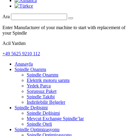
Ara
Enter Manufacturer of your machine to start with replacement of
your Spindle
Acil Yardım
+49 5625 9210 112
Anasayfa
Spindle Onarımı
Spindle Onarımı
Elektrik motoru sarımı
Yedek Parça
Sorunsuz Paket
Spindle Takibi
İndirilebilir Belgeler
Spindle Değişimi
Spindle Değişimi
Mevcut Exchange Spindle’lar
Spindle Oteli
Spindle Optimizasyonu
Spindle Optimizasyonu