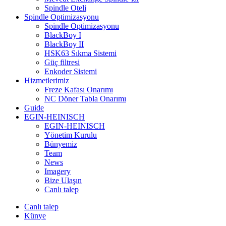
Spindle Oteli
Spindle Optimizasyonu
Spindle Optimizasyonu
BlackBoy I
BlackBoy II
HSK63 Sıkma Sistemi
Güç filtresi
Enkoder Sistemi
Hizmetlerimiz
Freze Kafası Onarımı
NC Döner Tabla Onarımı
Guide
EGIN-HEINISCH
EGIN-HEINISCH
Yönetim Kurulu
Bünyemiz
Team
News
Imagery
Bize Ulaşın
Canlı talep
Canlı talep
Künye