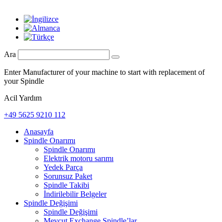
Ara
Enter Manufacturer of your machine to start with replacement of
your Spindle
Acil Yardım
+49 5625 9210 112
Anasayfa
Spindle Onarımı
Spindle Onarımı
Elektrik motoru sarımı
Yedek Parça
Sorunsuz Paket
Spindle Takibi
İndirilebilir Belgeler
Spindle Değişimi
Spindle Değişimi
Mevcut Exchange Spindle’lar