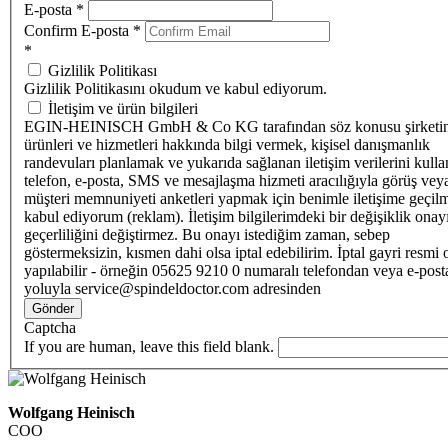
E-posta
*
Confirm E-posta
*
*
Gizlilik Politikası
Gizlilik Politikasını okudum ve kabul ediyorum.
İletişim ve ürün bilgileri
EGIN-HEINISCH GmbH & Co KG tarafından söz konusu şirketi
ürünleri ve hizmetleri hakkında bilgi vermek, kişisel danışmanlık
randevuları planlamak ve yukarıda sağlanan iletişim verilerini kull
telefon, e-posta, SMS ve mesajlaşma hizmeti aracılığıyla görüş vey
müşteri memnuniyeti anketleri yapmak için benimle iletişime geçilm
kabul ediyorum (reklam). İletişim bilgilerimdeki bir değişiklik ona
geçerliliğini değiştirmez. Bu onayı istediğim zaman, sebep
göstermeksizin, kısmen dahi olsa iptal edebilirim. İptal gayri resmi 
yapılabilir - örneğin 05625 9210 0 numaralı telefondan veya e-post
yoluyla service@spindeldoctor.com adresinden
Gönder
Captcha
If you are human, leave this field blank.
Wolfgang Heinisch
COO