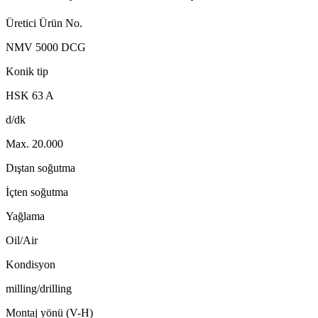
Üretici Ürün No.
NMV 5000 DCG
Konik tip
HSK 63 A
d/dk
Max. 20.000
Dıştan soğutma
İçten soğutma
Yağlama
Oil/Air
Kondisyon
milling/drilling
Montaj yönü (V-H)