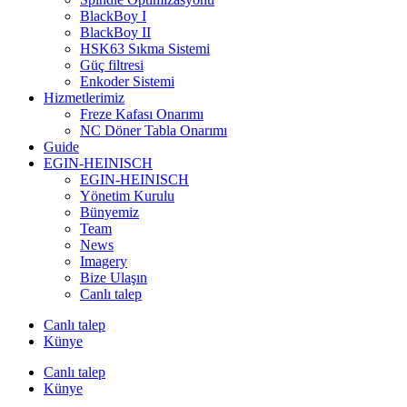
BlackBoy I
BlackBoy II
HSK63 Sıkma Sistemi
Güç filtresi
Enkoder Sistemi
Hizmetlerimiz
Freze Kafası Onarımı
NC Döner Tabla Onarımı
Guide
EGIN-HEINISCH
EGIN-HEINISCH
Yönetim Kurulu
Bünyemiz
Team
News
Imagery
Bize Ulaşın
Canlı talep
Canlı talep
Künye
Canlı talep
Künye