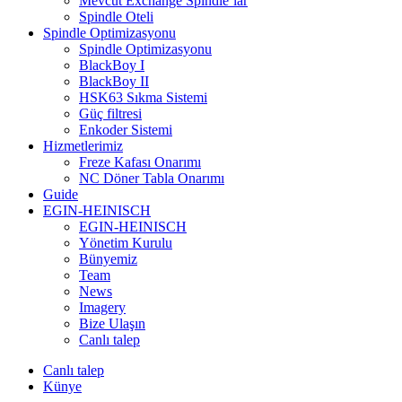
Mevcut Exchange Spindle’lar
Spindle Oteli
Spindle Optimizasyonu
Spindle Optimizasyonu
BlackBoy I
BlackBoy II
HSK63 Sıkma Sistemi
Güç filtresi
Enkoder Sistemi
Hizmetlerimiz
Freze Kafası Onarımı
NC Döner Tabla Onarımı
Guide
EGIN-HEINISCH
EGIN-HEINISCH
Yönetim Kurulu
Bünyemiz
Team
News
Imagery
Bize Ulaşın
Canlı talep
Canlı talep
Künye