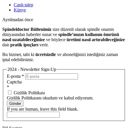
Canlı talep
Künye
Ayrılmadan önce
Spindeldoctor Bültenimiz
size düzenli olarak spindle onarım
dünyasından haberler sunar ve
spindle’ınızın kullanım ömrünü
nasıl uzatabileceğinize
ve böylece
üretimi nasıl artırabileceğinize
dair
pratik ipuçları
verir.
Bu hizmet, tabi ki
ücretsizdir
ve aboneliğinizi istediğiniz zaman
iptal edebilirsiniz.
2024 - Newsletter Sign-Up
E-posta
*
Captcha
*
Gizlilik Politikası
Gizlilik Politikasını okudum ve kabul ediyorum.
Gönder
If you are human, leave this field blank.