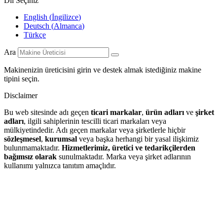
Dil Seçiniz
English
(
İngilizce
)
Deutsch
(
Almanca
)
Türkçe
Ara
Makinenizin üreticisini girin ve destek almak istediğiniz makine
tipini seçin.
Disclaimer
Bu web sitesinde adı geçen
ticari markalar
,
ürün adları
ve
şirket
adları
, ilgili sahiplerinin tescilli ticari markaları veya
mülkiyetindedir. Adı geçen markalar veya şirketlerle hiçbir
sözleşmesel
,
kurumsal
veya başka herhangi bir yasal ilişkimiz
bulunmamaktadır.
Hizmetlerimiz, üretici ve tedarikçilerden
bağımsız olarak
sunulmaktadır. Marka veya şirket adlarının
kullanımı yalnızca tanıtım amaçlıdır.