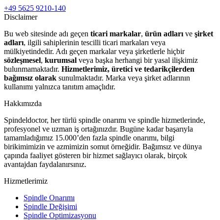
+49 5625 9210-140
Disclaimer
Bu web sitesinde adı geçen
ticari markalar
,
ürün adları
ve
şirket
adları
, ilgili sahiplerinin tescilli ticari markaları veya
mülkiyetindedir. Adı geçen markalar veya şirketlerle hiçbir
sözleşmesel
,
kurumsal
veya başka herhangi bir yasal ilişkimiz
bulunmamaktadır.
Hizmetlerimiz, üretici ve tedarikçilerden
bağımsız olarak
sunulmaktadır. Marka veya şirket adlarının
kullanımı yalnızca tanıtım amaçlıdır.
Hakkımızda
Spindeldoctor, her türlü spindle onarımı ve spindle hizmetlerinde,
profesyonel ve uzman iş ortağınızdır. Bugüne kadar başarıyla
tamamladığımız 15.000’den fazla spindle onarımı, bilgi
birikimimizin ve azmimizin somut örneğidir. Bağımsız ve dünya
çapında faaliyet gösteren bir hizmet sağlayıcı olarak, birçok
avantajdan faydalanırsınız.
Hizmetlerimiz
Spindle Onarımı
Spindle Değişimi
Spindle Optimizasyonu