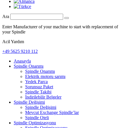
Ara
Enter Manufacturer of your machine to start with replacement of
your Spindle
Acil Yardım
+49 5625 9210 112
Anasayfa
Spindle Onarımı
Spindle Onarımı
Elektrik motoru sarımı
Yedek Parça
Sorunsuz Paket
Spindle Takibi
İndirilebilir Belgeler
Spindle Değişimi
Spindle Değişimi
Mevcut Exchange Spindle’lar
Spindle Oteli
Spindle Optimizasyonu
Spindle Optimizasyonu