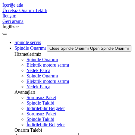
İçeriğe atla
Ücretsiz Onarım Teklifi
İletişim
Geri arama
İngilizce
Spindle servis
Spindle Onarımı
Close Spindle Onarımı
Open Spindle Onarımı
Hizmetlerimiz
Spindle Onarımı
Elektrik motoru sarımı
Yedek Parça
Spindle Onarımı
Elektrik motoru sarımı
Yedek Parça
Avantajları
Sorunsuz Paket
Spindle Takibi
İndirilebilir Belgeler
Sorunsuz Paket
Spindle Takibi
İndirilebilir Belgeler
Onarım Talebi