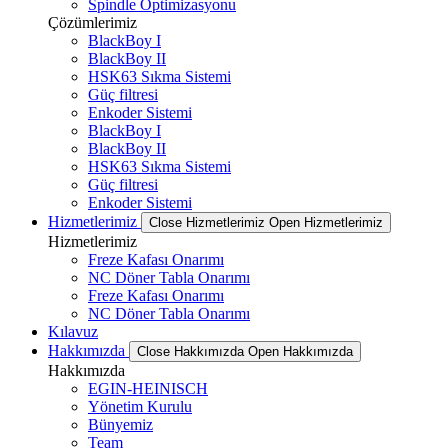
Spindle Optimizasyonu
Çözümlerimiz
BlackBoy I
BlackBoy II
HSK63 Sıkma Sistemi
Güç filtresi
Enkoder Sistemi
BlackBoy I
BlackBoy II
HSK63 Sıkma Sistemi
Güç filtresi
Enkoder Sistemi
Hizmetlerimiz
Close Hizmetlerimiz
Open Hizmetlerimiz
Hizmetlerimiz
Freze Kafası Onarımı
NC Döner Tabla Onarımı
Freze Kafası Onarımı
NC Döner Tabla Onarımı
Kılavuz
Hakkımızda
Close Hakkımızda
Open Hakkımızda
Hakkımızda
EGIN-HEINISCH
Yönetim Kurulu
Bünyemiz
Team