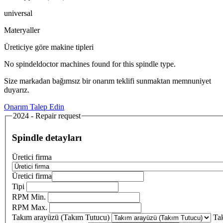
universal
Materyaller
Üreticiye göre makine tipleri
No spindeldoctor machines found for this spindle type.
Size markadan bağımsız bir onarım teklifi sunmaktan memnuniyet
duyarız.
Onarım Talep Edin
2024 - Repair request
Spindle detayları
Üretici firma
Üretici firma
Tipi
RPM Min.
RPM Max.
Takım arayüzü (Takım Tutucu)
Ta