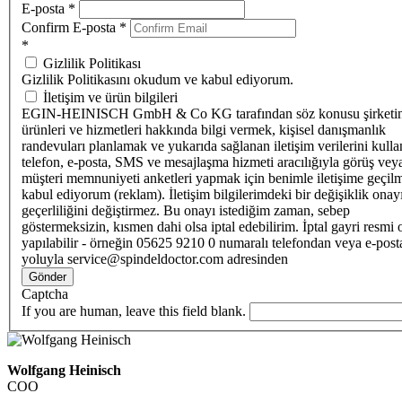
E-posta
*
Confirm E-posta
*
*
Gizlilik Politikası
Gizlilik Politikasını okudum ve kabul ediyorum.
İletişim ve ürün bilgileri
EGIN-HEINISCH GmbH & Co KG tarafından söz konusu şirketi
ürünleri ve hizmetleri hakkında bilgi vermek, kişisel danışmanlık
randevuları planlamak ve yukarıda sağlanan iletişim verilerini kull
telefon, e-posta, SMS ve mesajlaşma hizmeti aracılığıyla görüş vey
müşteri memnuniyeti anketleri yapmak için benimle iletişime geçilm
kabul ediyorum (reklam). İletişim bilgilerimdeki bir değişiklik ona
geçerliliğini değiştirmez. Bu onayı istediğim zaman, sebep
göstermeksizin, kısmen dahi olsa iptal edebilirim. İptal gayri resmi 
yapılabilir - örneğin 05625 9210 0 numaralı telefondan veya e-post
yoluyla service@spindeldoctor.com adresinden
Gönder
Captcha
If you are human, leave this field blank.
Wolfgang Heinisch
COO