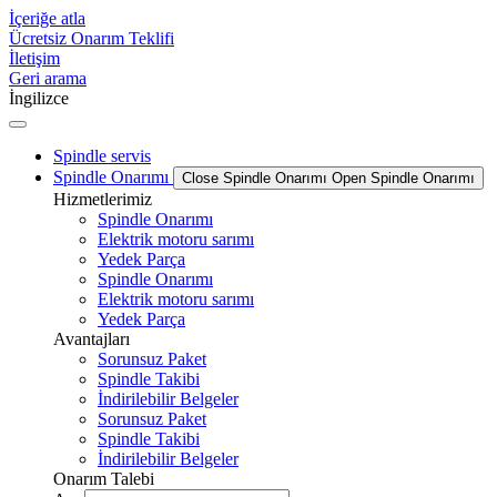
İçeriğe atla
Ücretsiz Onarım Teklifi
İletişim
Geri arama
İngilizce
Spindle servis
Spindle Onarımı
Close Spindle Onarımı
Open Spindle Onarımı
Hizmetlerimiz
Spindle Onarımı
Elektrik motoru sarımı
Yedek Parça
Spindle Onarımı
Elektrik motoru sarımı
Yedek Parça
Avantajları
Sorunsuz Paket
Spindle Takibi
İndirilebilir Belgeler
Sorunsuz Paket
Spindle Takibi
İndirilebilir Belgeler
Onarım Talebi