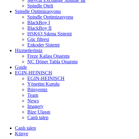
Mevcut Exchange Spindle’lar
Spindle Oteli
Spindle Optimizasyonu
Spindle Optimizasyonu
BlackBoy I
BlackBoy II
HSK63 Sıkma Sistemi
Güç filtresi
Enkoder Sistemi
Hizmetlerimiz
Freze Kafası Onarımı
NC Döner Tabla Onarımı
Guide
EGIN-HEINISCH
EGIN-HEINISCH
Yönetim Kurulu
Bünyemiz
Team
News
Imagery
Bize Ulaşın
Canlı talep
Canlı talep
Künye