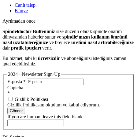
Canlı talep
Künye
Ayrılmadan önce
Spindeldoctor Bültenimiz
size düzenli olarak spindle onarım
dünyasından haberler sunar ve
spindle’ınızın kullanım ömrünü
nasıl uzatabileceğinize
ve böylece
üretimi nasıl artırabileceğinize
dair
pratik ipuçları
verir.
Bu hizmet, tabi ki
ücretsizdir
ve aboneliğinizi istediğiniz zaman
iptal edebilirsiniz.
2024 - Newsletter Sign-Up
E-posta
*
Captcha
*
Gizlilik Politikası
Gizlilik Politikasını okudum ve kabul ediyorum.
Gönder
If you are human, leave this field blank.