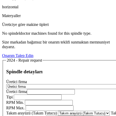
horizontal
Materyaller
Üreticiye göre makine tipleri
No spindeldoctor machines found for this spindle type.
Size markadan bağımsız bir onarım teklifi sunmaktan memnuniyet
duyarız.
Onarım Talep Edin
2024 - Repair request
Spindle detayları
Üretici firma
Üretici firma
Tipi
RPM Min.
RPM Max.
Takım arayüzü (Takım Tutucu)
Ta