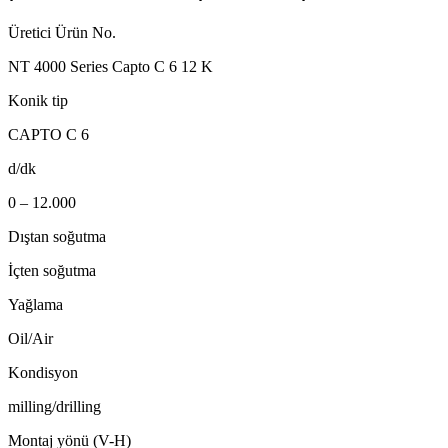
Üretici Ürün No.
NT 4000 Series Capto C 6 12 K
Konik tip
CAPTO C 6
d/dk
0 – 12.000
Dıştan soğutma
İçten soğutma
Yağlama
Oil/Air
Kondisyon
milling/drilling
Montaj yönü (V-H)