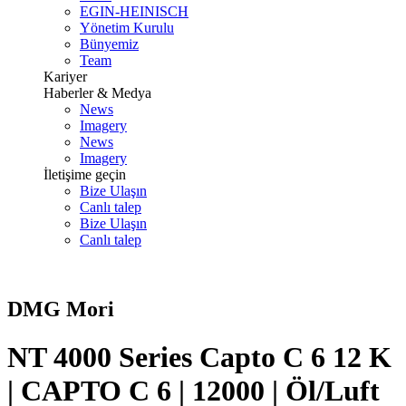
EGIN-HEINISCH
Yönetim Kurulu
Bünyemiz
Team
Kariyer
Haberler & Medya
News
Imagery
News
Imagery
İletişime geçin
Bize Ulaşın
Canlı talep
Bize Ulaşın
Canlı talep
DMG Mori
NT 4000 Series Capto C 6 12 K
| CAPTO C 6 | 12000 | Öl/Luft