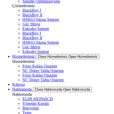
Spindle Optimizasyonu
Çözümlerimiz
BlackBoy I
BlackBoy II
HSK63 Sıkma Sistemi
Güç filtresi
Enkoder Sistemi
BlackBoy I
BlackBoy II
HSK63 Sıkma Sistemi
Güç filtresi
Enkoder Sistemi
Hizmetlerimiz
Close Hizmetlerimiz
Open Hizmetlerimiz
Hizmetlerimiz
Freze Kafası Onarımı
NC Döner Tabla Onarımı
Freze Kafası Onarımı
NC Döner Tabla Onarımı
Kılavuz
Hakkımızda
Close Hakkımızda
Open Hakkımızda
Hakkımızda
EGIN-HEINISCH
Yönetim Kurulu
Bünyemiz
Team