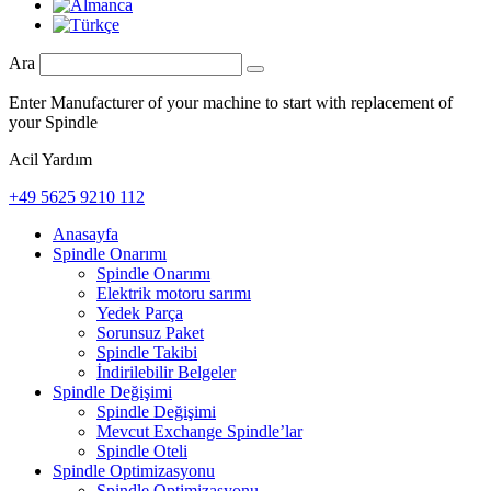
Ara
Enter Manufacturer of your machine to start with replacement of
your Spindle
Acil Yardım
+49 5625 9210 112
Anasayfa
Spindle Onarımı
Spindle Onarımı
Elektrik motoru sarımı
Yedek Parça
Sorunsuz Paket
Spindle Takibi
İndirilebilir Belgeler
Spindle Değişimi
Spindle Değişimi
Mevcut Exchange Spindle’lar
Spindle Oteli
Spindle Optimizasyonu
Spindle Optimizasyonu