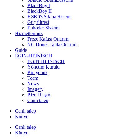
BlackBoy I
BlackBoy II
HSK63 Sıkma Sistemi
Güç filtresi
Enkoder Sistemi
Hizmetlerimiz
Freze Kafası Onarımı
NC Döner Tabla Onarımı
Guide
EGIN-HEINISCH
EGIN-HEINISCH
Yönetim Kurulu
Bünyemiz
Team
News
Imagery
Bize Ulaşın
Canlı talep
Canlı talep
Künye
Canlı talep
Künye