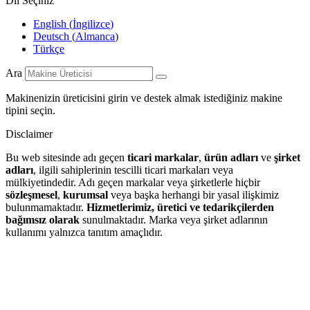
Dil Seçiniz
English
(
İngilizce
)
Deutsch
(
Almanca
)
Türkçe
Ara
Makinenizin üreticisini girin ve destek almak istediğiniz makine
tipini seçin.
Disclaimer
Bu web sitesinde adı geçen
ticari markalar
,
ürün adları
ve
şirket
adları
, ilgili sahiplerinin tescilli ticari markaları veya
mülkiyetindedir. Adı geçen markalar veya şirketlerle hiçbir
sözleşmesel
,
kurumsal
veya başka herhangi bir yasal ilişkimiz
bulunmamaktadır.
Hizmetlerimiz, üretici ve tedarikçilerden
bağımsız olarak
sunulmaktadır. Marka veya şirket adlarının
kullanımı yalnızca tanıtım amaçlıdır.