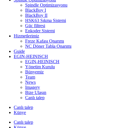
Spindle Optimizasyonu
BlackBoy I
BlackBoy II
HSK63 Sıkma Sistemi
Güç filtresi
Enkoder Sistemi
Hizmetlerimiz
Freze Kafası Onarımı
NC Döner Tabla Onarımı
Guide
EGIN-HEINISCH
EGIN-HEINISCH
Yönetim Kurulu
Bünyemiz
Team
News
Imagery
Bize Ulaşın
Canlı talep
Canlı talep
Künye
Canlı talep
Künye