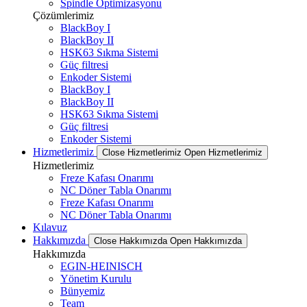
Spindle Optimizasyonu
Çözümlerimiz
BlackBoy I
BlackBoy II
HSK63 Sıkma Sistemi
Güç filtresi
Enkoder Sistemi
BlackBoy I
BlackBoy II
HSK63 Sıkma Sistemi
Güç filtresi
Enkoder Sistemi
Hizmetlerimiz
Close Hizmetlerimiz
Open Hizmetlerimiz
Hizmetlerimiz
Freze Kafası Onarımı
NC Döner Tabla Onarımı
Freze Kafası Onarımı
NC Döner Tabla Onarımı
Kılavuz
Hakkımızda
Close Hakkımızda
Open Hakkımızda
Hakkımızda
EGIN-HEINISCH
Yönetim Kurulu
Bünyemiz
Team