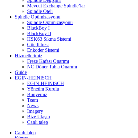
Spindle Değişimi
Mevcut Exchange Spindle’lar
Spindle Oteli
Spindle Optimizasyonu
Spindle Optimizasyonu
BlackBoy I
BlackBoy II
HSK63 Sıkma Sistemi
Güç filtresi
Enkoder Sistemi
Hizmetlerimiz
Freze Kafası Onarımı
NC Döner Tabla Onarımı
Guide
EGIN-HEINISCH
EGIN-HEINISCH
Yönetim Kurulu
Bünyemiz
Team
News
Imagery
Bize Ulaşın
Canlı talep
Canlı talep