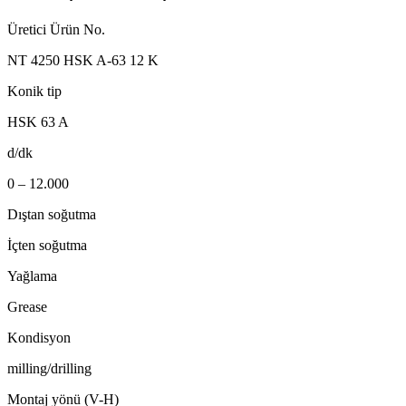
Üretici Ürün No.
NT 4250 HSK A-63 12 K
Konik tip
HSK 63 A
d/dk
0 – 12.000
Dıştan soğutma
İçten soğutma
Yağlama
Grease
Kondisyon
milling/drilling
Montaj yönü (V-H)