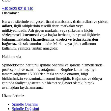
COO
+49 5625 9210-140
Disclaimer
Bu web sitesinde adı geçen
ticari markalar
,
ürün adları
ve
şirket
adları
, ilgili sahiplerinin tescilli ticari markaları veya
mülkiyetindedir. Adı geçen markalar veya şirketlerle hiçbir
sözleşmesel
,
kurumsal
veya başka herhangi bir yasal ilişkimiz
bulunmamaktadır.
Hizmetlerimiz, üretici ve tedarikçilerden
bağımsız olarak
sunulmaktadır. Marka veya şirket adlarının
kullanımı yalnızca tanıtım amaçlıdır.
Hakkımızda
Spindeldoctor, her türlü spindle onarımı ve spindle hizmetlerinde,
profesyonel ve uzman iş ortağınızdır. Bugüne kadar başarıyla
tamamladığımız 15.000’den fazla spindle onarımı, bilgi
birikimimizin ve azmimizin somut örneğidir. Bağımsız ve dünya
çapında faaliyet gösteren bir hizmet sağlayıcı olarak, birçok
avantajdan faydalanırsınız.
Hizmetlerimiz
Spindle Onarımı
Spindle Değişimi