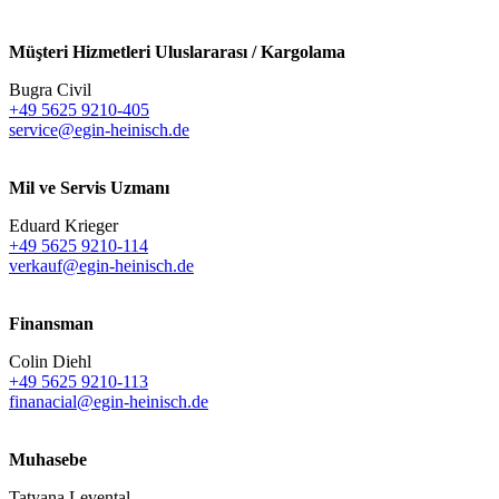
Müşteri Hizmetleri Uluslararası / Kargolama
Bugra Civil
+49 5625 9210-405
service@egin-heinisch.de
Mil ve Servis Uzmanı
Eduard Krieger
+49 5625 9210-114
verkauf@egin-heinisch.de
Finansman
Colin Diehl
+49 5625 9210-113
finanacial@egin-heinisch.de
Muhasebe
Tatyana Levental