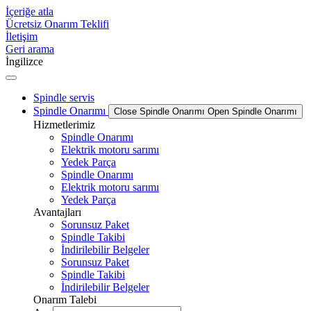
İçeriğe atla
Ücretsiz Onarım Teklifi
İletişim
Geri arama
İngilizce
Spindle servis
Spindle Onarımı
Close Spindle Onarımı
Open Spindle Onarımı
Hizmetlerimiz
Spindle Onarımı
Elektrik motoru sarımı
Yedek Parça
Spindle Onarımı
Elektrik motoru sarımı
Yedek Parça
Avantajları
Sorunsuz Paket
Spindle Takibi
İndirilebilir Belgeler
Sorunsuz Paket
Spindle Takibi
İndirilebilir Belgeler
Onarım Talebi