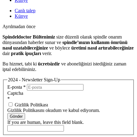
Künye
Canlı talep
Künye
Ayrılmadan önce
Spindeldoctor Bültenimiz
size düzenli olarak spindle onarım
dünyasından haberler sunar ve
spindle’ınızın kullanım ömrünü
nasıl uzatabileceğinize
ve böylece
üretimi nasıl artırabileceğinize
dair
pratik ipuçları
verir.
Bu hizmet, tabi ki
ücretsizdir
ve aboneliğinizi istediğiniz zaman
iptal edebilirsiniz.
2024 - Newsletter Sign-Up
E-posta
*
Captcha
*
Gizlilik Politikası
Gizlilik Politikasını okudum ve kabul ediyorum.
Gönder
If you are human, leave this field blank.