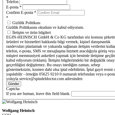
Telefon
E-posta
*
Confirm E-posta
*
*
Gizlilik Politikası
Gizlilik Politikasını okudum ve kabul ediyorum.
İletişim ve ürün bilgileri
EGIN-HEINISCH GmbH & Co KG tarafından söz konusu şirketi
ürünleri ve hizmetleri hakkında bilgi vermek, kişisel danışmanlık
randevuları planlamak ve yukarıda sağlanan iletişim verilerini kull
telefon, e-posta, SMS ve mesajlaşma hizmeti aracılığıyla görüş vey
müşteri memnuniyeti anketleri yapmak için benimle iletişime geçilm
kabul ediyorum (reklam). İletişim bilgilerimdeki bir değişiklik ona
geçerliliğini değiştirmez. Bu onayı istediğim zaman, sebep
göstermeksizin, kısmen dahi olsa iptal edebilirim. İptal gayri resmi 
yapılabilir - örneğin 05625 9210 0 numaralı telefondan veya e-post
yoluyla service@spindeldoctor.com adresinden
Gönder
Captcha
If you are human, leave this field blank.
Wolfgang Heinisch