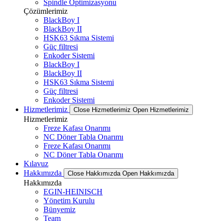
Spindle Optimizasyonu
Çözümlerimiz
BlackBoy I
BlackBoy II
HSK63 Sıkma Sistemi
Güç filtresi
Enkoder Sistemi
BlackBoy I
BlackBoy II
HSK63 Sıkma Sistemi
Güç filtresi
Enkoder Sistemi
Hizmetlerimiz
Close Hizmetlerimiz
Open Hizmetlerimiz
Hizmetlerimiz
Freze Kafası Onarımı
NC Döner Tabla Onarımı
Freze Kafası Onarımı
NC Döner Tabla Onarımı
Kılavuz
Hakkımızda
Close Hakkımızda
Open Hakkımızda
Hakkımızda
EGIN-HEINISCH
Yönetim Kurulu
Bünyemiz
Team