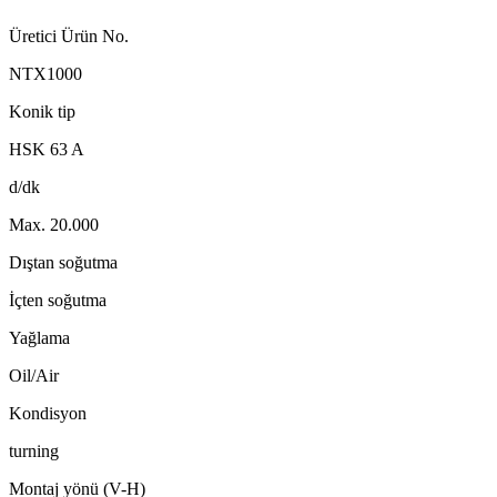
Üretici Ürün No.
NTX1000
Konik tip
HSK 63 A
d/dk
Max. 20.000
Dıştan soğutma
İçten soğutma
Yağlama
Oil/Air
Kondisyon
turning
Montaj yönü (V-H)