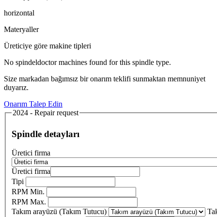
horizontal
Materyaller
Üreticiye göre makine tipleri
No spindeldoctor machines found for this spindle type.
Size markadan bağımsız bir onarım teklifi sunmaktan memnuniyet
duyarız.
Onarım Talep Edin
2024 - Repair request
Spindle detayları
Üretici firma
Üretici firma
Tipi
RPM Min.
RPM Max.
Takım arayüzü (Takım Tutucu)
Ta