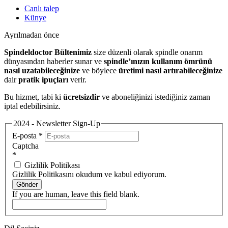
Canlı talep
Künye
Ayrılmadan önce
Spindeldoctor Bültenimiz
size düzenli olarak spindle onarım
dünyasından haberler sunar ve
spindle’ınızın kullanım ömrünü
nasıl uzatabileceğinize
ve böylece
üretimi nasıl artırabileceğinize
dair
pratik ipuçları
verir.
Bu hizmet, tabi ki
ücretsizdir
ve aboneliğinizi istediğiniz zaman
iptal edebilirsiniz.
2024 - Newsletter Sign-Up
E-posta
*
Captcha
*
Gizlilik Politikası
Gizlilik Politikasını okudum ve kabul ediyorum.
Gönder
If you are human, leave this field blank.