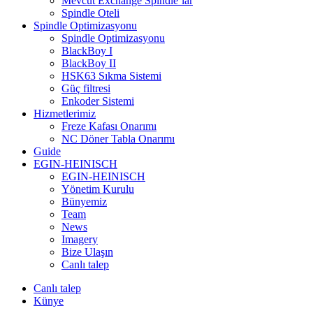
Mevcut Exchange Spindle’lar
Spindle Oteli
Spindle Optimizasyonu
Spindle Optimizasyonu
BlackBoy I
BlackBoy II
HSK63 Sıkma Sistemi
Güç filtresi
Enkoder Sistemi
Hizmetlerimiz
Freze Kafası Onarımı
NC Döner Tabla Onarımı
Guide
EGIN-HEINISCH
EGIN-HEINISCH
Yönetim Kurulu
Bünyemiz
Team
News
Imagery
Bize Ulaşın
Canlı talep
Canlı talep
Künye