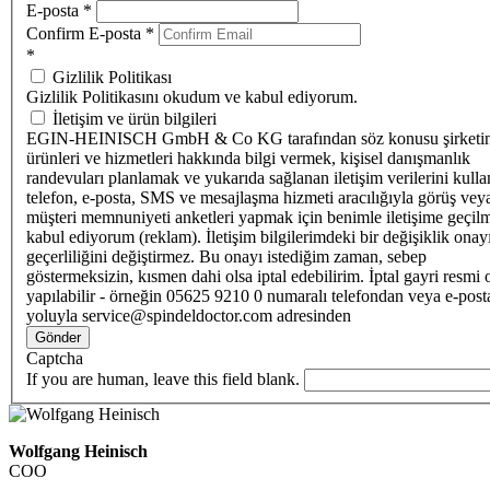
E-posta
*
Confirm E-posta
*
*
Gizlilik Politikası
Gizlilik Politikasını okudum ve kabul ediyorum.
İletişim ve ürün bilgileri
EGIN-HEINISCH GmbH & Co KG tarafından söz konusu şirketi
ürünleri ve hizmetleri hakkında bilgi vermek, kişisel danışmanlık
randevuları planlamak ve yukarıda sağlanan iletişim verilerini kull
telefon, e-posta, SMS ve mesajlaşma hizmeti aracılığıyla görüş vey
müşteri memnuniyeti anketleri yapmak için benimle iletişime geçilm
kabul ediyorum (reklam). İletişim bilgilerimdeki bir değişiklik ona
geçerliliğini değiştirmez. Bu onayı istediğim zaman, sebep
göstermeksizin, kısmen dahi olsa iptal edebilirim. İptal gayri resmi 
yapılabilir - örneğin 05625 9210 0 numaralı telefondan veya e-post
yoluyla service@spindeldoctor.com adresinden
Gönder
Captcha
If you are human, leave this field blank.
Wolfgang Heinisch
COO