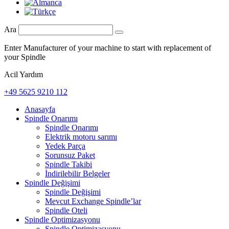
Ara
Enter Manufacturer of your machine to start with replacement of
your Spindle
Acil Yardım
+49 5625 9210 112
Anasayfa
Spindle Onarımı
Spindle Onarımı
Elektrik motoru sarımı
Yedek Parça
Sorunsuz Paket
Spindle Takibi
İndirilebilir Belgeler
Spindle Değişimi
Spindle Değişimi
Mevcut Exchange Spindle’lar
Spindle Oteli
Spindle Optimizasyonu
Spindle Optimizasyonu