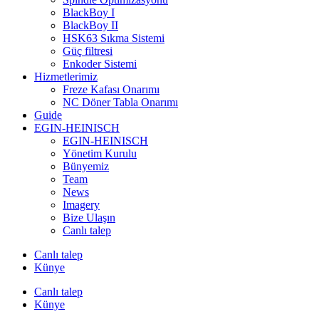
BlackBoy I
BlackBoy II
HSK63 Sıkma Sistemi
Güç filtresi
Enkoder Sistemi
Hizmetlerimiz
Freze Kafası Onarımı
NC Döner Tabla Onarımı
Guide
EGIN-HEINISCH
EGIN-HEINISCH
Yönetim Kurulu
Bünyemiz
Team
News
Imagery
Bize Ulaşın
Canlı talep
Canlı talep
Künye
Canlı talep
Künye