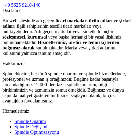
+49 5625 9210-140
Disclaimer
Bu web sitesinde adı geçen
ticari markalar
,
ürün adları
ve
şirket
adları
, ilgili sahiplerinin tescilli ticari markaları veya
mülkiyetindedir. Adı geçen markalar veya şirketlerle hiçbir
sözleşmesel
,
kurumsal
veya başka herhangi bir yasal ilişkimiz
bulunmamaktadır.
Hizmetlerimiz, üretici ve tedarikçilerden
bağımsız olarak
sunulmaktadır. Marka veya şirket adlarının
kullanımı yalnızca tanıtım amaçlıdır.
Hakkımızda
Spindeldoctor, her türlü spindle onarımı ve spindle hizmetlerinde,
profesyonel ve uzman iş ortağınızdır. Bugüne kadar başarıyla
tamamladığımız 15.000’den fazla spindle onarımı, bilgi
birikimimizin ve azmimizin somut örneğidir. Bağımsız ve dünya
çapında faaliyet gösteren bir hizmet sağlayıcı olarak, birçok
avantajdan faydalanırsınız.
Hizmetlerimiz
Spindle Onarımı
Spindle Değişimi
Spindle Optimizasyonu