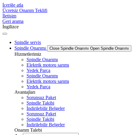
İçeriğe atla
Ücretsiz Onarım Teklifi
İletişim
Geri arama
İngilizce
Spindle servis
Spindle Onarımı
Close Spindle Onarımı
Open Spindle Onarımı
Hizmetlerimiz
Spindle Onarımı
Elektrik motoru sarımı
Yedek Parça
Spindle Onarımı
Elektrik motoru sarımı
Yedek Parça
Avantajları
Sorunsuz Paket
Spindle Takibi
İndirilebilir Belgeler
Sorunsuz Paket
Spindle Takibi
İndirilebilir Belgeler
Onarım Talebi