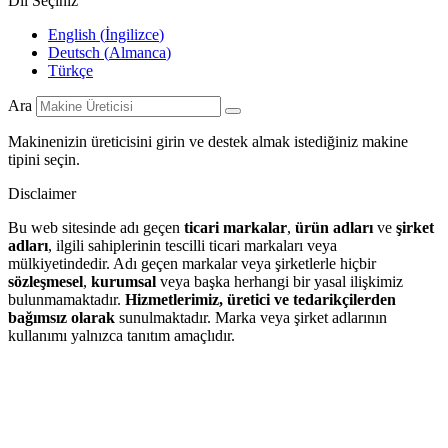
Dil Seçiniz
English
(
İngilizce
)
Deutsch
(
Almanca
)
Türkçe
Ara
Makinenizin üreticisini girin ve destek almak istediğiniz makine
tipini seçin.
Disclaimer
Bu web sitesinde adı geçen
ticari markalar
,
ürün adları
ve
şirket
adları
, ilgili sahiplerinin tescilli ticari markaları veya
mülkiyetindedir. Adı geçen markalar veya şirketlerle hiçbir
sözleşmesel
,
kurumsal
veya başka herhangi bir yasal ilişkimiz
bulunmamaktadır.
Hizmetlerimiz, üretici ve tedarikçilerden
bağımsız olarak
sunulmaktadır. Marka veya şirket adlarının
kullanımı yalnızca tanıtım amaçlıdır.