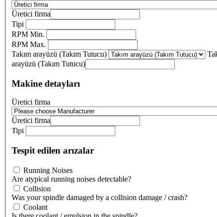
Üretici firma
Tipi
RPM Min.
RPM Max.
Takım arayüzü (Takım Tutucu)
Ta
arayüzü (Takım Tutucu)
Makine detayları
Üretici firma
Üretici firma
Tipi
Tespit edilen arızalar
Running Noises
Are atypical running noises detectable?
Collision
Was your spindle damaged by a collision damage / crash?
Coolant
Is there coolant / emulsion in the spindle?