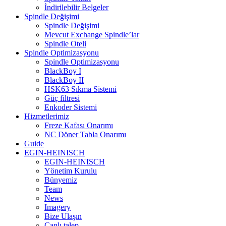
İndirilebilir Belgeler
Spindle Değişimi
Spindle Değişimi
Mevcut Exchange Spindle’lar
Spindle Oteli
Spindle Optimizasyonu
Spindle Optimizasyonu
BlackBoy I
BlackBoy II
HSK63 Sıkma Sistemi
Güç filtresi
Enkoder Sistemi
Hizmetlerimiz
Freze Kafası Onarımı
NC Döner Tabla Onarımı
Guide
EGIN-HEINISCH
EGIN-HEINISCH
Yönetim Kurulu
Bünyemiz
Team
News
Imagery
Bize Ulaşın
Canlı talep