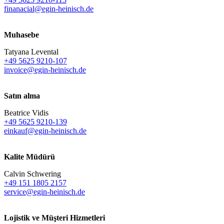
finanacial@egin-heinisch.de
Muhasebe
Tatyana Levental
+49 5625 9210-107
invoice@egin-heinisch.de
Satın alma
Beatrice Vidis
+49 5625 9210-139
einkauf@egin-heinisch.de
Kalite Müdürü
Calvin Schwering
+49 151 1805 2157
service@egin-heinisch.de
Lojistik ve
Müşteri Hizmetleri