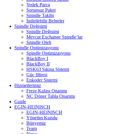
Yedek Parça
Sorunsuz Paket
Spindle Takibi
İndirilebilir Belgeler
Spindle Değişimi
Spindle Değişimi
Mevcut Exchange Spindle’lar
Spindle Oteli
Spindle Optimizasyonu
Spindle Optimizasyonu
BlackBoy I
BlackBoy II
HSK63 Sıkma Sistemi
Güç filtresi
Enkoder Sistemi
Hizmetlerimiz
Freze Kafası Onarımı
NC Döner Tabla Onarımı
Guide
EGIN-HEINISCH
EGIN-HEINISCH
Yönetim Kurulu
Bünyemiz
Team
News