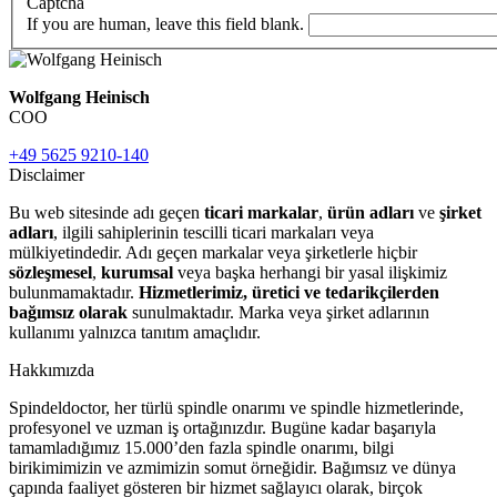
Captcha
If you are human, leave this field blank.
Wolfgang Heinisch
COO
+49 5625 9210-140
Disclaimer
Bu web sitesinde adı geçen
ticari markalar
,
ürün adları
ve
şirket
adları
, ilgili sahiplerinin tescilli ticari markaları veya
mülkiyetindedir. Adı geçen markalar veya şirketlerle hiçbir
sözleşmesel
,
kurumsal
veya başka herhangi bir yasal ilişkimiz
bulunmamaktadır.
Hizmetlerimiz, üretici ve tedarikçilerden
bağımsız olarak
sunulmaktadır. Marka veya şirket adlarının
kullanımı yalnızca tanıtım amaçlıdır.
Hakkımızda
Spindeldoctor, her türlü spindle onarımı ve spindle hizmetlerinde,
profesyonel ve uzman iş ortağınızdır. Bugüne kadar başarıyla
tamamladığımız 15.000’den fazla spindle onarımı, bilgi
birikimimizin ve azmimizin somut örneğidir. Bağımsız ve dünya
çapında faaliyet gösteren bir hizmet sağlayıcı olarak, birçok