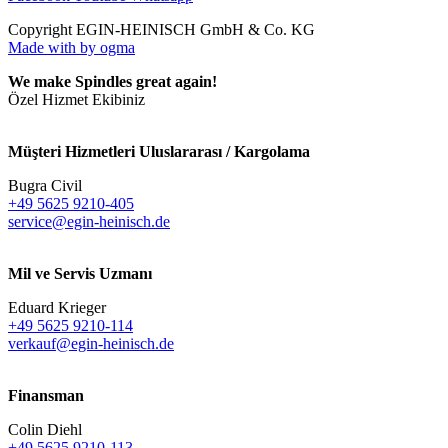
Copyright EGIN-HEINISCH GmbH & Co. KG
Made with
by ogma
We make Spindles great again!
Özel Hizmet Ekibiniz
Müşteri Hizmetleri Uluslararası / Kargolama
Bugra Civil
+49 5625 9210-405
service@egin-heinisch.de
Mil ve Servis Uzmanı
Eduard Krieger
+49 5625 9210-114
verkauf@egin-heinisch.de
Finansman
Colin Diehl
+49 5625 9210-113