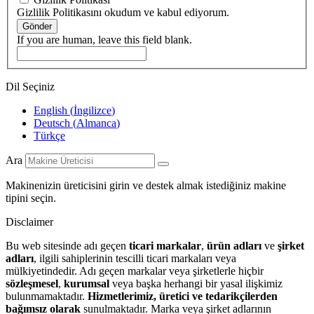
Gizlilik Politikasını okudum ve kabul ediyorum.
Gönder
If you are human, leave this field blank.
Dil Seçiniz
English
(
İngilizce
)
Deutsch
(
Almanca
)
Türkçe
Ara
Makinenizin üreticisini girin ve destek almak istediğiniz makine
tipini seçin.
Disclaimer
Bu web sitesinde adı geçen
ticari markalar
,
ürün adları
ve
şirket
adları
, ilgili sahiplerinin tescilli ticari markaları veya
mülkiyetindedir. Adı geçen markalar veya şirketlerle hiçbir
sözleşmesel
,
kurumsal
veya başka herhangi bir yasal ilişkimiz
bulunmamaktadır.
Hizmetlerimiz, üretici ve tedarikçilerden
bağımsız olarak
sunulmaktadır. Marka veya şirket adlarının