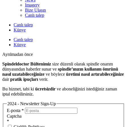
Imagery
Bize Ulaşın
Canlı talep
Canlı talep
Künye
Canlı talep
Künye
Ayrılmadan önce
Spindeldoctor Bültenimiz
size düzenli olarak spindle onarım
dünyasından haberler sunar ve
spindle’ınızın kullanım ömrünü
nasıl uzatabileceğinize
ve böylece
üretimi nasıl artırabileceğinize
dair
pratik ipuçları
verir.
Bu hizmet, tabi ki
ücretsizdir
ve aboneliğinizi istediğiniz zaman
iptal edebilirsiniz.
2024 - Newsletter Sign-Up
E-posta
*
Captcha
*
Gizlilik Politikası