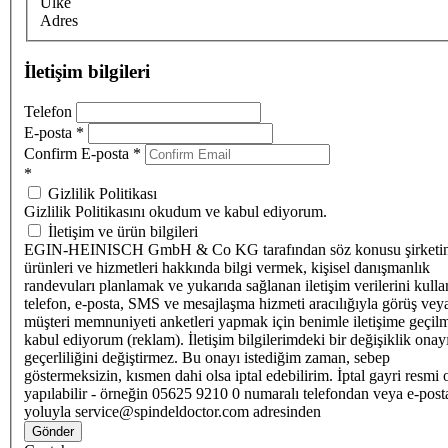
Ülke
Adres
İletişim bilgileri
Telefon
E-posta
*
Confirm E-posta
*
*
Gizlilik Politikası
Gizlilik Politikasını okudum ve kabul ediyorum.
İletişim ve ürün bilgileri
EGIN-HEINISCH GmbH & Co KG tarafından söz konusu şirketi
ürünleri ve hizmetleri hakkında bilgi vermek, kişisel danışmanlık
randevuları planlamak ve yukarıda sağlanan iletişim verilerini kull
telefon, e-posta, SMS ve mesajlaşma hizmeti aracılığıyla görüş vey
müşteri memnuniyeti anketleri yapmak için benimle iletişime geçilm
kabul ediyorum (reklam). İletişim bilgilerimdeki bir değişiklik ona
geçerliliğini değiştirmez. Bu onayı istediğim zaman, sebep
göstermeksizin, kısmen dahi olsa iptal edebilirim. İptal gayri resmi 
yapılabilir - örneğin 05625 9210 0 numaralı telefondan veya e-post
yoluyla service@spindeldoctor.com adresinden
Gönder