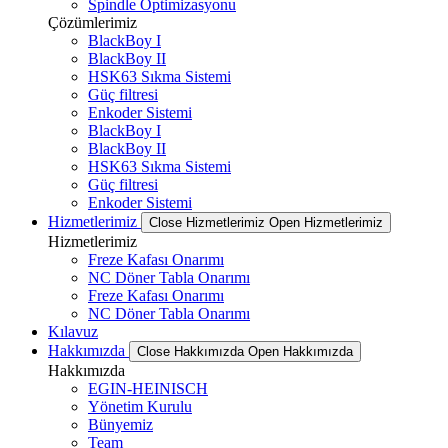
Spindle Optimizasyonu
Çözümlerimiz
BlackBoy I
BlackBoy II
HSK63 Sıkma Sistemi
Güç filtresi
Enkoder Sistemi
BlackBoy I
BlackBoy II
HSK63 Sıkma Sistemi
Güç filtresi
Enkoder Sistemi
Hizmetlerimiz
Close Hizmetlerimiz
Open Hizmetlerimiz
Hizmetlerimiz
Freze Kafası Onarımı
NC Döner Tabla Onarımı
Freze Kafası Onarımı
NC Döner Tabla Onarımı
Kılavuz
Hakkımızda
Close Hakkımızda
Open Hakkımızda
Hakkımızda
EGIN-HEINISCH
Yönetim Kurulu
Bünyemiz
Team