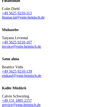
Finansman
Colin Diehl
+49 5625 9210-113
finanacial@egin-heinisch.de
Muhasebe
Tatyana Levental
+49 5625 9210-107
invoice@egin-heinisch.de
Satın alma
Beatrice Vidis
+49 5625 9210-139
einkauf@egin-heinisch.de
Kalite Müdürü
Calvin Schwering
+49 151 1805 2157
service@egin-heinisch.de