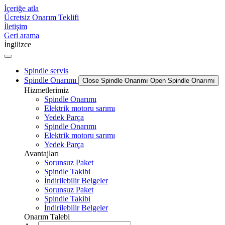
İçeriğe atla
Ücretsiz Onarım Teklifi
İletişim
Geri arama
İngilizce
Spindle servis
Spindle Onarımı
Close Spindle Onarımı
Open Spindle Onarımı
Hizmetlerimiz
Spindle Onarımı
Elektrik motoru sarımı
Yedek Parça
Spindle Onarımı
Elektrik motoru sarımı
Yedek Parça
Avantajları
Sorunsuz Paket
Spindle Takibi
İndirilebilir Belgeler
Sorunsuz Paket
Spindle Takibi
İndirilebilir Belgeler
Onarım Talebi