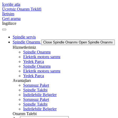
İçeriğe atla
Ücretsiz Onarım Teklifi
İletişim
Geri arama
İngilizce
Spindle servis
Spindle Onarımı
Close Spindle Onarımı
Open Spindle Onarımı
Hizmetlerimiz
Spindle Onarımı
Elektrik motoru sarımı
Yedek Parça
Spindle Onarımı
Elektrik motoru sarımı
Yedek Parça
Avantajları
Sorunsuz Paket
Spindle Takibi
İndirilebilir Belgeler
Sorunsuz Paket
Spindle Takibi
İndirilebilir Belgeler
Onarım Talebi