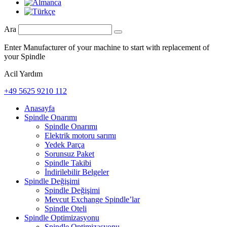
Ara
Enter Manufacturer of your machine to start with replacement of
your Spindle
Acil Yardım
+49 5625 9210 112
Anasayfa
Spindle Onarımı
Spindle Onarımı
Elektrik motoru sarımı
Yedek Parça
Sorunsuz Paket
Spindle Takibi
İndirilebilir Belgeler
Spindle Değişimi
Spindle Değişimi
Mevcut Exchange Spindle’lar
Spindle Oteli
Spindle Optimizasyonu
Spindle Optimizasyonu