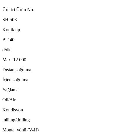
Üretici Ürün No.
SH 503
Konik tip
BT 40
d/dk
Max. 12.000
Dıştan soğutma
İçten soğutma
Yağlama
Oil/Air
Kondisyon
milling/drilling
Montaj yönü (V-H)