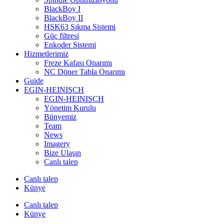
BlackBoy I
BlackBoy II
HSK63 Sıkma Sistemi
Güç filtresi
Enkoder Sistemi
Hizmetlerimiz
Freze Kafası Onarımı
NC Döner Tabla Onarımı
Guide
EGIN-HEINISCH
EGIN-HEINISCH
Yönetim Kurulu
Bünyemiz
Team
News
Imagery
Bize Ulaşın
Canlı talep
Canlı talep
Künye
Canlı talep
Künye