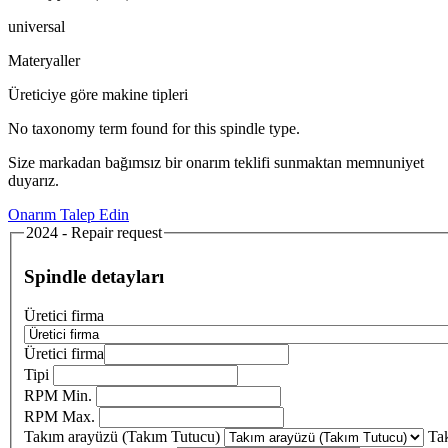
universal
Materyaller
Üreticiye göre makine tipleri
No taxonomy term found for this spindle type.
Size markadan bağımsız bir onarım teklifi sunmaktan memnuniyet
duyarız.
Onarım Talep Edin
2024 - Repair request
Spindle detayları
Üretici firma
Üretici firma
Tipi
RPM Min.
RPM Max.
Takım arayüzü (Takım Tutucu)
Ta