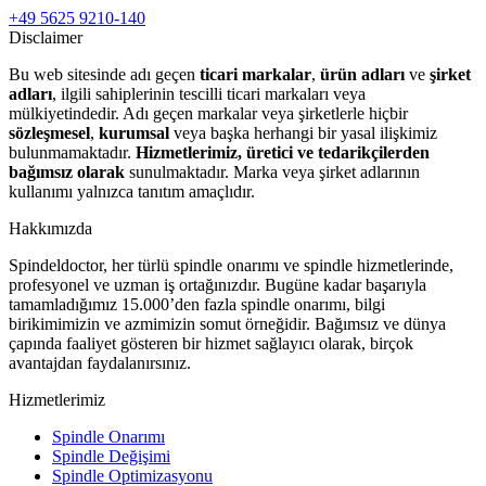
+49 5625 9210-140
Disclaimer
Bu web sitesinde adı geçen
ticari markalar
,
ürün adları
ve
şirket
adları
, ilgili sahiplerinin tescilli ticari markaları veya
mülkiyetindedir. Adı geçen markalar veya şirketlerle hiçbir
sözleşmesel
,
kurumsal
veya başka herhangi bir yasal ilişkimiz
bulunmamaktadır.
Hizmetlerimiz, üretici ve tedarikçilerden
bağımsız olarak
sunulmaktadır. Marka veya şirket adlarının
kullanımı yalnızca tanıtım amaçlıdır.
Hakkımızda
Spindeldoctor, her türlü spindle onarımı ve spindle hizmetlerinde,
profesyonel ve uzman iş ortağınızdır. Bugüne kadar başarıyla
tamamladığımız 15.000’den fazla spindle onarımı, bilgi
birikimimizin ve azmimizin somut örneğidir. Bağımsız ve dünya
çapında faaliyet gösteren bir hizmet sağlayıcı olarak, birçok
avantajdan faydalanırsınız.
Hizmetlerimiz
Spindle Onarımı
Spindle Değişimi
Spindle Optimizasyonu