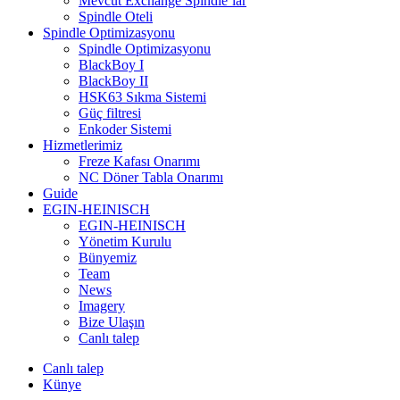
Mevcut Exchange Spindle’lar
Spindle Oteli
Spindle Optimizasyonu
Spindle Optimizasyonu
BlackBoy I
BlackBoy II
HSK63 Sıkma Sistemi
Güç filtresi
Enkoder Sistemi
Hizmetlerimiz
Freze Kafası Onarımı
NC Döner Tabla Onarımı
Guide
EGIN-HEINISCH
EGIN-HEINISCH
Yönetim Kurulu
Bünyemiz
Team
News
Imagery
Bize Ulaşın
Canlı talep
Canlı talep
Künye