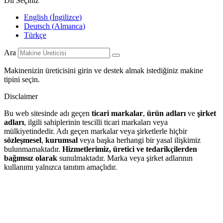
Dil Seçiniz
English
(
İngilizce
)
Deutsch
(
Almanca
)
Türkçe
Ara
Makinenizin üreticisini girin ve destek almak istediğiniz makine
tipini seçin.
Disclaimer
Bu web sitesinde adı geçen
ticari markalar
,
ürün adları
ve
şirket
adları
, ilgili sahiplerinin tescilli ticari markaları veya
mülkiyetindedir. Adı geçen markalar veya şirketlerle hiçbir
sözleşmesel
,
kurumsal
veya başka herhangi bir yasal ilişkimiz
bulunmamaktadır.
Hizmetlerimiz, üretici ve tedarikçilerden
bağımsız olarak
sunulmaktadır. Marka veya şirket adlarının
kullanımı yalnızca tanıtım amaçlıdır.