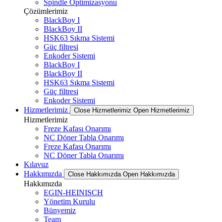
Spindle Optimizasyonu
Çözümlerimiz
BlackBoy I
BlackBoy II
HSK63 Sıkma Sistemi
Güç filtresi
Enkoder Sistemi
BlackBoy I
BlackBoy II
HSK63 Sıkma Sistemi
Güç filtresi
Enkoder Sistemi
Hizmetlerimiz
Close Hizmetlerimiz
Open Hizmetlerimiz
Hizmetlerimiz
Freze Kafası Onarımı
NC Döner Tabla Onarımı
Freze Kafası Onarımı
NC Döner Tabla Onarımı
Kılavuz
Hakkımızda
Close Hakkımızda
Open Hakkımızda
Hakkımızda
EGIN-HEINISCH
Yönetim Kurulu
Bünyemiz
Team