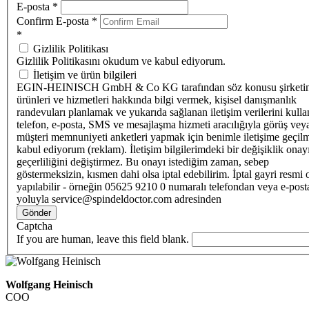
E-posta
*
Confirm E-posta
*
*
Gizlilik Politikası
Gizlilik Politikasını okudum ve kabul ediyorum.
İletişim ve ürün bilgileri
EGIN-HEINISCH GmbH & Co KG tarafından söz konusu şirketi
ürünleri ve hizmetleri hakkında bilgi vermek, kişisel danışmanlık
randevuları planlamak ve yukarıda sağlanan iletişim verilerini kull
telefon, e-posta, SMS ve mesajlaşma hizmeti aracılığıyla görüş vey
müşteri memnuniyeti anketleri yapmak için benimle iletişime geçilm
kabul ediyorum (reklam). İletişim bilgilerimdeki bir değişiklik ona
geçerliliğini değiştirmez. Bu onayı istediğim zaman, sebep
göstermeksizin, kısmen dahi olsa iptal edebilirim. İptal gayri resmi 
yapılabilir - örneğin 05625 9210 0 numaralı telefondan veya e-post
yoluyla service@spindeldoctor.com adresinden
Gönder
Captcha
If you are human, leave this field blank.
Wolfgang Heinisch
COO