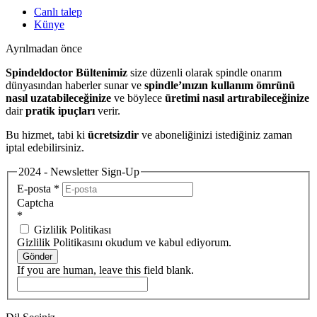
Canlı talep
Künye
Ayrılmadan önce
Spindeldoctor Bültenimiz
size düzenli olarak spindle onarım
dünyasından haberler sunar ve
spindle’ınızın kullanım ömrünü
nasıl uzatabileceğinize
ve böylece
üretimi nasıl artırabileceğinize
dair
pratik ipuçları
verir.
Bu hizmet, tabi ki
ücretsizdir
ve aboneliğinizi istediğiniz zaman
iptal edebilirsiniz.
2024 - Newsletter Sign-Up
E-posta
*
Captcha
*
Gizlilik Politikası
Gizlilik Politikasını okudum ve kabul ediyorum.
Gönder
If you are human, leave this field blank.