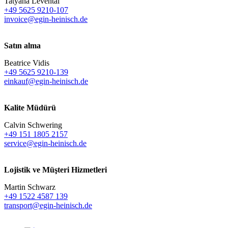
Tatyana Levental
+49 5625 9210-107
invoice@egin-heinisch.de
Satın alma
Beatrice Vidis
+49 5625 9210-139
einkauf@egin-heinisch.de
Kalite Müdürü
Calvin Schwering
+49 151 1805 2157
service@egin-heinisch.de
Lojistik ve
Müşteri Hizmetleri
Martin Schwarz
+49 1522 4587 139
transport@egin-heinisch.de