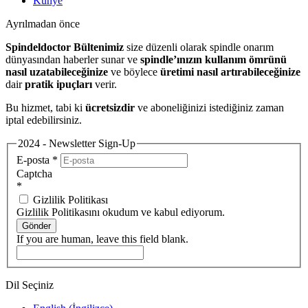
Künye
Ayrılmadan önce
Spindeldoctor Bültenimiz
size düzenli olarak spindle onarım
dünyasından haberler sunar ve
spindle’ınızın kullanım ömrünü
nasıl uzatabileceğinize
ve böylece
üretimi nasıl artırabileceğinize
dair
pratik ipuçları
verir.
Bu hizmet, tabi ki
ücretsizdir
ve aboneliğinizi istediğiniz zaman
iptal edebilirsiniz.
2024 - Newsletter Sign-Up
E-posta
*
Captcha
*
Gizlilik Politikası
Gizlilik Politikasını okudum ve kabul ediyorum.
Gönder
If you are human, leave this field blank.
Dil Seçiniz