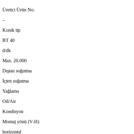
Üretici Ürün No.
–
Konik tip
BT 40
d/dk
Max. 20.000
Dıştan soğutma
İçten soğutma
Yağlama
Oil/Air
Kondisyon
Montaj yönü (V-H)
horizontal