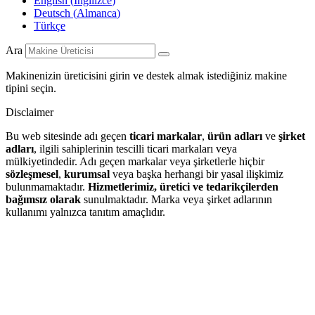
English
(
İngilizce
)
Deutsch
(
Almanca
)
Türkçe
Ara
Makinenizin üreticisini girin ve destek almak istediğiniz makine
tipini seçin.
Disclaimer
Bu web sitesinde adı geçen
ticari markalar
,
ürün adları
ve
şirket
adları
, ilgili sahiplerinin tescilli ticari markaları veya
mülkiyetindedir. Adı geçen markalar veya şirketlerle hiçbir
sözleşmesel
,
kurumsal
veya başka herhangi bir yasal ilişkimiz
bulunmamaktadır.
Hizmetlerimiz, üretici ve tedarikçilerden
bağımsız olarak
sunulmaktadır. Marka veya şirket adlarının
kullanımı yalnızca tanıtım amaçlıdır.