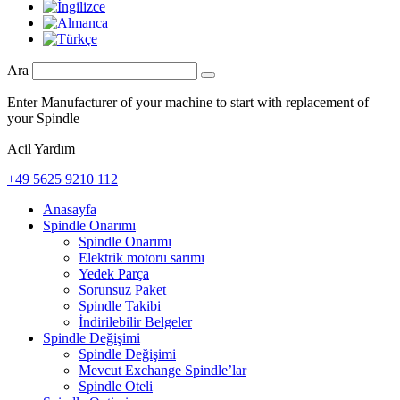
Ara
Enter Manufacturer of your machine to start with replacement of
your Spindle
Acil Yardım
+49 5625 9210 112
Anasayfa
Spindle Onarımı
Spindle Onarımı
Elektrik motoru sarımı
Yedek Parça
Sorunsuz Paket
Spindle Takibi
İndirilebilir Belgeler
Spindle Değişimi
Spindle Değişimi
Mevcut Exchange Spindle’lar
Spindle Oteli