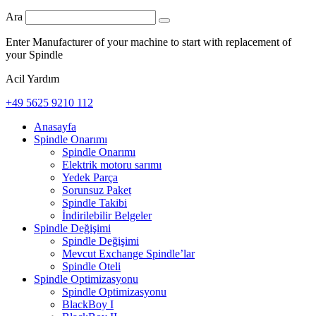
Ara
Enter Manufacturer of your machine to start with replacement of
your Spindle
Acil Yardım
+49 5625 9210 112
Anasayfa
Spindle Onarımı
Spindle Onarımı
Elektrik motoru sarımı
Yedek Parça
Sorunsuz Paket
Spindle Takibi
İndirilebilir Belgeler
Spindle Değişimi
Spindle Değişimi
Mevcut Exchange Spindle’lar
Spindle Oteli
Spindle Optimizasyonu
Spindle Optimizasyonu
BlackBoy I