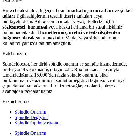
Disclaimer
Bu web sitesinde adı geçen
ticari markalar
,
ürün adları
ve
şirket
adları
, ilgili sahiplerinin tescilli ticari markaları veya
mülkiyetindedir. Adı geçen markalar veya şirketlerle hiçbir
sözleşmesel
,
kurumsal
veya başka herhangi bir yasal ilişkimiz
bulunmamaktadır.
Hizmetlerimiz, üretici ve tedarikçilerden
bağımsız olarak
sunulmaktadır. Marka veya şirket adlarının
kullanımı yalnızca tanıtım amaçlıdır.
Hakkımızda
Spindeldoctor, her türlü spindle onarımı ve spindle hizmetlerinde,
profesyonel ve uzman iş ortağınızdır. Bugüne kadar başarıyla
tamamladığımız 15.000’den fazla spindle onarımı, bilgi
birikimimizin ve azmimizin somut örneğidir. Bağımsız ve dünya
çapında faaliyet gösteren bir hizmet sağlayıcı olarak, birçok
avantajdan faydalanırsınız.
Hizmetlerimiz
Spindle Onarımı
Spindle Değişimi
Spindle Optimizasyonu
Spindle Onarımı