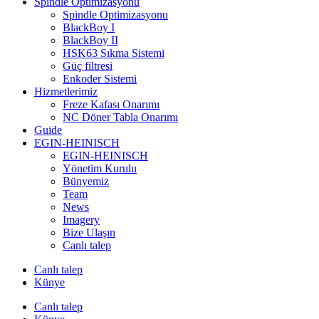
Spindle Optimizasyonu
Spindle Optimizasyonu
BlackBoy I
BlackBoy II
HSK63 Sıkma Sistemi
Güç filtresi
Enkoder Sistemi
Hizmetlerimiz
Freze Kafası Onarımı
NC Döner Tabla Onarımı
Guide
EGIN-HEINISCH
EGIN-HEINISCH
Yönetim Kurulu
Bünyemiz
Team
News
Imagery
Bize Ulaşın
Canlı talep
Canlı talep
Künye
Canlı talep