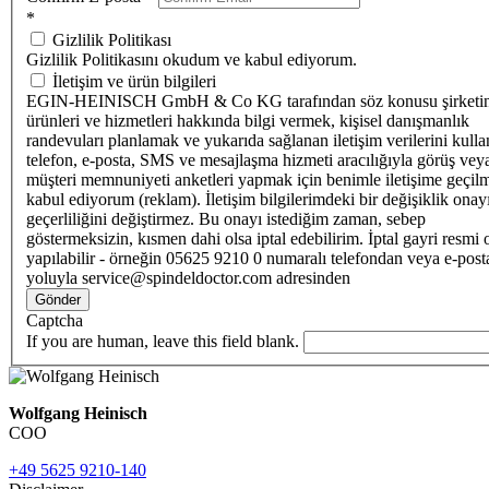
*
Gizlilik Politikası
Gizlilik Politikasını okudum ve kabul ediyorum.
İletişim ve ürün bilgileri
EGIN-HEINISCH GmbH & Co KG tarafından söz konusu şirketi
ürünleri ve hizmetleri hakkında bilgi vermek, kişisel danışmanlık
randevuları planlamak ve yukarıda sağlanan iletişim verilerini kull
telefon, e-posta, SMS ve mesajlaşma hizmeti aracılığıyla görüş vey
müşteri memnuniyeti anketleri yapmak için benimle iletişime geçilm
kabul ediyorum (reklam). İletişim bilgilerimdeki bir değişiklik ona
geçerliliğini değiştirmez. Bu onayı istediğim zaman, sebep
göstermeksizin, kısmen dahi olsa iptal edebilirim. İptal gayri resmi 
yapılabilir - örneğin 05625 9210 0 numaralı telefondan veya e-post
yoluyla service@spindeldoctor.com adresinden
Gönder
Captcha
If you are human, leave this field blank.
Wolfgang Heinisch
COO
+49 5625 9210-140