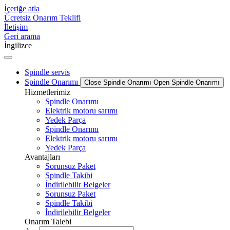
İçeriğe atla
Ücretsiz Onarım Teklifi
İletişim
Geri arama
İngilizce
Spindle servis
Spindle Onarımı
Close Spindle Onarımı
Open Spindle Onarımı
Hizmetlerimiz
Spindle Onarımı
Elektrik motoru sarımı
Yedek Parça
Spindle Onarımı
Elektrik motoru sarımı
Yedek Parça
Avantajları
Sorunsuz Paket
Spindle Takibi
İndirilebilir Belgeler
Sorunsuz Paket
Spindle Takibi
İndirilebilir Belgeler
Onarım Talebi