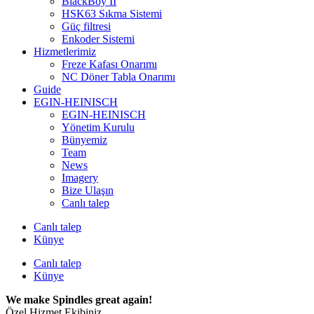
BlackBoy II
HSK63 Sıkma Sistemi
Güç filtresi
Enkoder Sistemi
Hizmetlerimiz
Freze Kafası Onarımı
NC Döner Tabla Onarımı
Guide
EGIN-HEINISCH
EGIN-HEINISCH
Yönetim Kurulu
Bünyemiz
Team
News
Imagery
Bize Ulaşın
Canlı talep
Canlı talep
Künye
Canlı talep
Künye
We make Spindles great again!
Özel Hizmet Ekibiniz