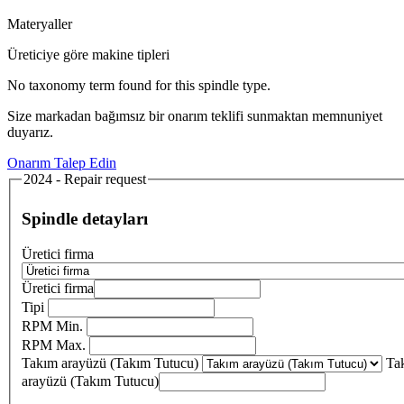
Materyaller
Üreticiye göre makine tipleri
No taxonomy term found for this spindle type.
Size markadan bağımsız bir onarım teklifi sunmaktan memnuniyet
duyarız.
Onarım Talep Edin
2024 - Repair request
Spindle detayları
Üretici firma
Üretici firma
Tipi
RPM Min.
RPM Max.
Takım arayüzü (Takım Tutucu)
Ta
arayüzü (Takım Tutucu)