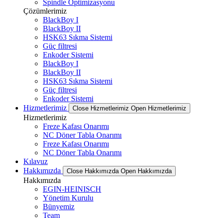
Spindle Optimizasyonu
Çözümlerimiz
BlackBoy I
BlackBoy II
HSK63 Sıkma Sistemi
Güç filtresi
Enkoder Sistemi
BlackBoy I
BlackBoy II
HSK63 Sıkma Sistemi
Güç filtresi
Enkoder Sistemi
Hizmetlerimiz
Close Hizmetlerimiz
Open Hizmetlerimiz
Hizmetlerimiz
Freze Kafası Onarımı
NC Döner Tabla Onarımı
Freze Kafası Onarımı
NC Döner Tabla Onarımı
Kılavuz
Hakkımızda
Close Hakkımızda
Open Hakkımızda
Hakkımızda
EGIN-HEINISCH
Yönetim Kurulu
Bünyemiz
Team