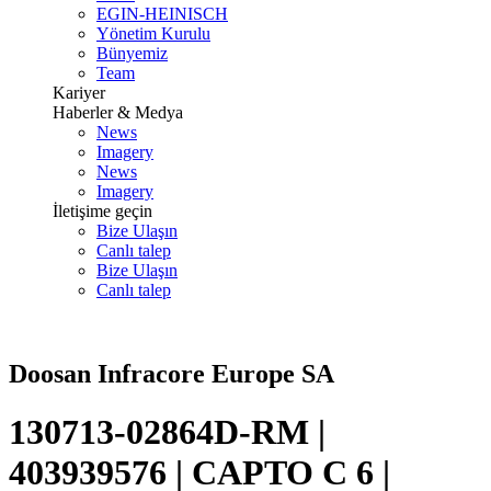
EGIN-HEINISCH
Yönetim Kurulu
Bünyemiz
Team
Kariyer
Haberler & Medya
News
Imagery
News
Imagery
İletişime geçin
Bize Ulaşın
Canlı talep
Bize Ulaşın
Canlı talep
Doosan Infracore Europe SA
130713-02864D-RM |
403939576 | CAPTO C 6 |