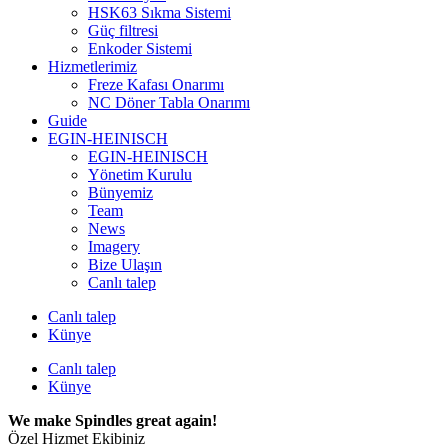
HSK63 Sıkma Sistemi
Güç filtresi
Enkoder Sistemi
Hizmetlerimiz
Freze Kafası Onarımı
NC Döner Tabla Onarımı
Guide
EGIN-HEINISCH
EGIN-HEINISCH
Yönetim Kurulu
Bünyemiz
Team
News
Imagery
Bize Ulaşın
Canlı talep
Canlı talep
Künye
Canlı talep
Künye
We make Spindles great again!
Özel Hizmet Ekibiniz