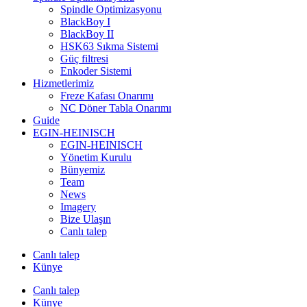
Spindle Optimizasyonu
BlackBoy I
BlackBoy II
HSK63 Sıkma Sistemi
Güç filtresi
Enkoder Sistemi
Hizmetlerimiz
Freze Kafası Onarımı
NC Döner Tabla Onarımı
Guide
EGIN-HEINISCH
EGIN-HEINISCH
Yönetim Kurulu
Bünyemiz
Team
News
Imagery
Bize Ulaşın
Canlı talep
Canlı talep
Künye
Canlı talep
Künye