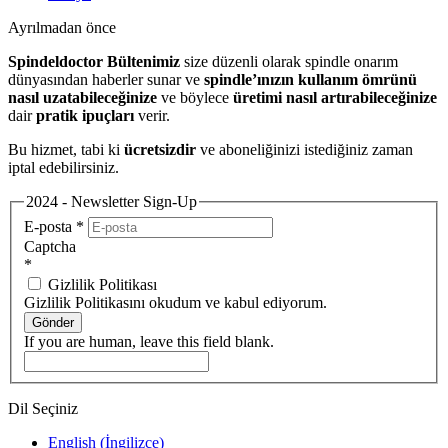
Ayrılmadan önce
Spindeldoctor Bültenimiz
size düzenli olarak spindle onarım
dünyasından haberler sunar ve
spindle’ınızın kullanım ömrünü
nasıl uzatabileceğinize
ve böylece
üretimi nasıl artırabileceğinize
dair
pratik ipuçları
verir.
Bu hizmet, tabi ki
ücretsizdir
ve aboneliğinizi istediğiniz zaman
iptal edebilirsiniz.
2024 - Newsletter Sign-Up
E-posta
*
Captcha
*
Gizlilik Politikası
Gizlilik Politikasını okudum ve kabul ediyorum.
Gönder
If you are human, leave this field blank.
Dil Seçiniz
English
(
İngilizce
)