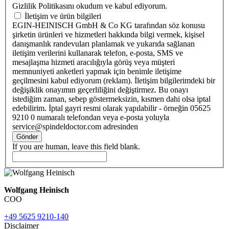
Gizlilik Politikasını okudum ve kabul ediyorum.
İletişim ve ürün bilgileri
EGIN-HEINISCH GmbH & Co KG tarafından söz konusu
şirketin ürünleri ve hizmetleri hakkında bilgi vermek, kişisel
danışmanlık randevuları planlamak ve yukarıda sağlanan
iletişim verilerini kullanarak telefon, e-posta, SMS ve
mesajlaşma hizmeti aracılığıyla görüş veya müşteri
memnuniyeti anketleri yapmak için benimle iletişime
geçilmesini kabul ediyorum (reklam). İletişim bilgilerimdeki bir
değişiklik onayımın geçerliliğini değiştirmez. Bu onayı
istediğim zaman, sebep göstermeksizin, kısmen dahi olsa iptal
edebilirim. İptal gayri resmi olarak yapılabilir - örneğin 05625
9210 0 numaralı telefondan veya e-posta yoluyla
service@spindeldoctor.com adresinden
Gönder
If you are human, leave this field blank.
Wolfgang Heinisch
COO
+49 5625 9210-140
Disclaimer