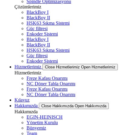
Spindle Optimizasyonu
Çözümlerimiz
BlackBoy I
BlackBoy II
HSK63 Sıkma Sistemi
Güç filtresi
Enkoder Sistemi
BlackBoy I
BlackBoy II
HSK63 Sıkma Sistemi
Güç filtresi
Enkoder Sistemi
Hizmetlerimiz
Close Hizmetlerimiz
Open Hizmetlerimiz
Hizmetlerimiz
Freze Kafası Onarımı
NC Döner Tabla Onarımı
Freze Kafası Onarımı
NC Döner Tabla Onarımı
Kılavuz
Hakkımızda
Close Hakkımızda
Open Hakkımızda
Hakkımızda
EGIN-HEINISCH
Yönetim Kurulu
Bünyemiz
Team