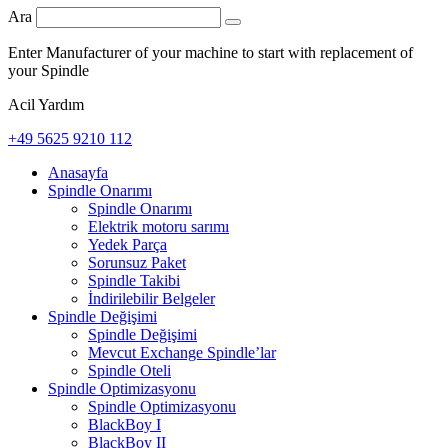
Ara
Enter Manufacturer of your machine to start with replacement of
your Spindle
Acil Yardım
+49 5625 9210 112
Anasayfa
Spindle Onarımı
Spindle Onarımı
Elektrik motoru sarımı
Yedek Parça
Sorunsuz Paket
Spindle Takibi
İndirilebilir Belgeler
Spindle Değişimi
Spindle Değişimi
Mevcut Exchange Spindle’lar
Spindle Oteli
Spindle Optimizasyonu
Spindle Optimizasyonu
BlackBoy I
BlackBoy II