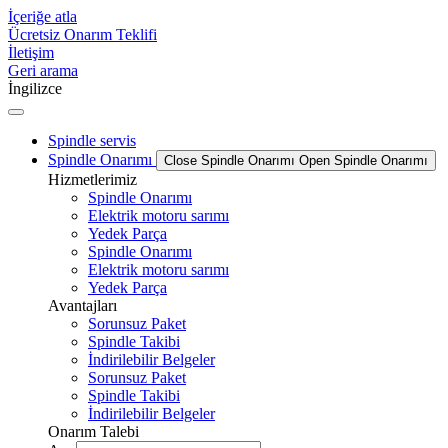
İçeriğe atla
Ücretsiz Onarım Teklifi
İletişim
Geri arama
İngilizce
Spindle servis
Spindle Onarımı
Close Spindle Onarımı
Open Spindle Onarımı
Hizmetlerimiz
Spindle Onarımı
Elektrik motoru sarımı
Yedek Parça
Spindle Onarımı
Elektrik motoru sarımı
Yedek Parça
Avantajları
Sorunsuz Paket
Spindle Takibi
İndirilebilir Belgeler
Sorunsuz Paket
Spindle Takibi
İndirilebilir Belgeler
Onarım Talebi