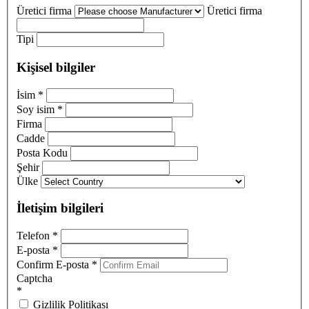
Üretici firma
Üretici firma
Tipi
Kişisel bilgiler
İsim
*
Soy isim
*
Firma
Cadde
Posta Kodu
Şehir
Ülke
İletişim bilgileri
Telefon
*
E-posta
*
Confirm E-posta
*
Captcha
*
Gizlilik Politikası