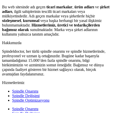
Bu web sitesinde adı geçen
ticari markalar
,
ürün adları
ve
şirket
adları
, ilgili sahiplerinin tescilli ticari markaları veya
mülkiyetindedir. Adı geçen markalar veya şirketlerle hiçbir
sözleşmesel
,
kurumsal
veya başka herhangi bir yasal ilişkimiz
bulunmamaktadır.
Hizmetlerimiz, üretici ve tedarikçilerden
bağımsız olarak
sunulmaktadır. Marka veya şirket adlarının
kullanımı yalnızca tanıtım amaçlıdır.
Hakkımızda
Spindeldoctor, her türlü spindle onarımı ve spindle hizmetlerinde,
profesyonel ve uzman iş ortağınızdır. Bugüne kadar başarıyla
tamamladığımız 15.000’den fazla spindle onarımı, bilgi
birikimimizin ve azmimizin somut örneğidir. Bağımsız ve dünya
çapında faaliyet gösteren bir hizmet sağlayıcı olarak, birçok
avantajdan faydalanırsınız.
Hizmetlerimiz
Spindle Onarımı
Spindle Değişimi
Spindle Optimizasyonu
Spindle Onarımı