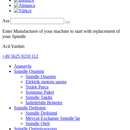
Ara
Enter Manufacturer of your machine to start with replacement of
your Spindle
Acil Yardım
+49 5625 9210 112
Anasayfa
Spindle Onarımı
Spindle Onarımı
Elektrik motoru sarımı
Yedek Parça
Sorunsuz Paket
Spindle Takibi
İndirilebilir Belgeler
Spindle Değişimi
Spindle Değişimi
Mevcut Exchange Spindle’lar
Spindle Oteli
Spindle Optimizasyonu