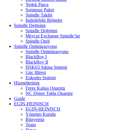
Yedek Parça
Sorunsuz Paket
Spindle Takibi
İndirilebilir Belgeler
Spindle Değişimi
Spindle Değişimi
Mevcut Exchange Spindle’lar
Spindle Oteli
Spindle Optimizasyonu
Spindle Optimizasyonu
BlackBoy I
BlackBoy II
HSK63 Sıkma Sistemi
Güç filtresi
Enkoder Sistemi
Hizmetlerimiz
Freze Kafası Onarımı
NC Döner Tabla Onarımı
Guide
EGIN-HEINISCH
EGIN-HEINISCH
Yönetim Kurulu
Bünyemiz
Team
News