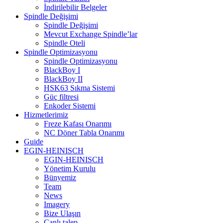
İndirilebilir Belgeler
Spindle Değişimi
Spindle Değişimi
Mevcut Exchange Spindle’lar
Spindle Oteli
Spindle Optimizasyonu
Spindle Optimizasyonu
BlackBoy I
BlackBoy II
HSK63 Sıkma Sistemi
Güç filtresi
Enkoder Sistemi
Hizmetlerimiz
Freze Kafası Onarımı
NC Döner Tabla Onarımı
Guide
EGIN-HEINISCH
EGIN-HEINISCH
Yönetim Kurulu
Bünyemiz
Team
News
Imagery
Bize Ulaşın
Canlı talep