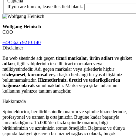
Captcha
If you are human, leave this field blank.
Wolfgang Heinisch
COO
+49 5625 9210-140
Disclaimer
Bu web sitesinde adı geçen
ticari markalar
,
ürün adları
ve
şirket
adları
, ilgili sahiplerinin tescilli ticari markaları veya
mülkiyetindedir. Adı geçen markalar veya şirketlerle hiçbir
sözleşmesel
,
kurumsal
veya başka herhangi bir yasal ilişkimiz
bulunmamaktadır.
Hizmetlerimiz, üretici ve tedarikçilerden
bağımsız olarak
sunulmaktadır. Marka veya şirket adlarının
kullanımı yalnızca tanıtım amaçlıdır.
Hakkımızda
Spindeldoctor, her türlü spindle onarımı ve spindle hizmetlerinde,
profesyonel ve uzman iş ortağınızdır. Bugüne kadar başarıyla
tamamladığımız 15.000’den fazla spindle onarımı, bilgi
birikimimizin ve azmimizin somut örneğidir. Bağımsız ve dünya
çapında faaliyet gösteren bir hizmet sağlayıcı olarak, birçok