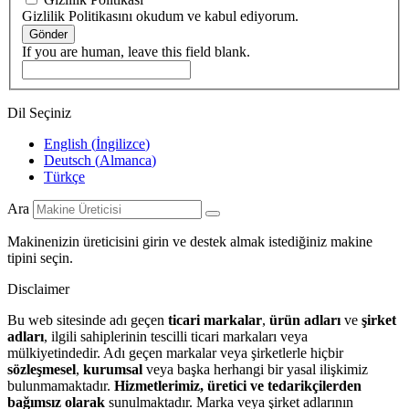
Gizlilik Politikasını okudum ve kabul ediyorum.
Gönder
If you are human, leave this field blank.
Dil Seçiniz
English
(
İngilizce
)
Deutsch
(
Almanca
)
Türkçe
Ara
Makinenizin üreticisini girin ve destek almak istediğiniz makine
tipini seçin.
Disclaimer
Bu web sitesinde adı geçen
ticari markalar
,
ürün adları
ve
şirket
adları
, ilgili sahiplerinin tescilli ticari markaları veya
mülkiyetindedir. Adı geçen markalar veya şirketlerle hiçbir
sözleşmesel
,
kurumsal
veya başka herhangi bir yasal ilişkimiz
bulunmamaktadır.
Hizmetlerimiz, üretici ve tedarikçilerden
bağımsız olarak
sunulmaktadır. Marka veya şirket adlarının