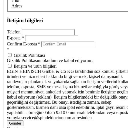
Ülke
Adres
İletişim bilgileri
Telefon
E-posta
*
Confirm E-posta
*
*
Gizlilik Politikası
Gizlilik Politikasını okudum ve kabul ediyorum.
İletişim ve ürün bilgileri
EGIN-HEINISCH GmbH & Co KG tarafından söz konusu şirketi
ürünleri ve hizmetleri hakkında bilgi vermek, kişisel danışmanlık
randevuları planlamak ve yukarıda sağlanan iletişim verilerini kull
telefon, e-posta, SMS ve mesajlaşma hizmeti aracılığıyla görüş vey
müşteri memnuniyeti anketleri yapmak için benimle iletişime geçilm
kabul ediyorum (reklam). İletişim bilgilerimdeki bir değişiklik ona
geçerliliğini değiştirmez. Bu onayı istediğim zaman, sebep
göstermeksizin, kısmen dahi olsa iptal edebilirim. İptal gayri resmi 
yapılabilir - örneğin 05625 9210 0 numaralı telefondan veya e-post
yoluyla service@spindeldoctor.com adresinden
Gönder