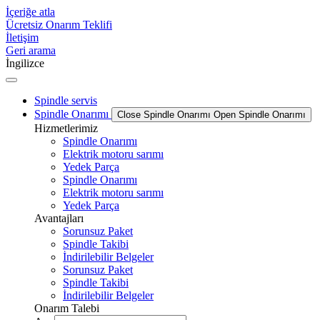
İçeriğe atla
Ücretsiz Onarım Teklifi
İletişim
Geri arama
İngilizce
Spindle servis
Spindle Onarımı
Close Spindle Onarımı
Open Spindle Onarımı
Hizmetlerimiz
Spindle Onarımı
Elektrik motoru sarımı
Yedek Parça
Spindle Onarımı
Elektrik motoru sarımı
Yedek Parça
Avantajları
Sorunsuz Paket
Spindle Takibi
İndirilebilir Belgeler
Sorunsuz Paket
Spindle Takibi
İndirilebilir Belgeler
Onarım Talebi