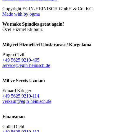
Copyright EGIN-HEINISCH GmbH & Co. KG
Made with
by ogma
We make Spindles great again!
Özel Hizmet Ekibiniz
Müşteri Hizmetleri Uluslararası / Kargolama
Bugra Civil
+49 5625 9210-405
service@egin-heinisch.de
Mil ve Servis Uzmanı
Eduard Krieger
+49 5625 9210-114
verkauf@egin-heinisch.de
Finansman
Colin Diehl
+49 5625 9210-113