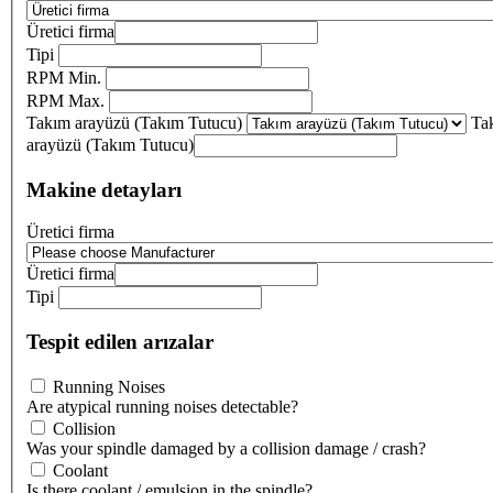
Üretici firma
Tipi
RPM Min.
RPM Max.
Takım arayüzü (Takım Tutucu)
Ta
arayüzü (Takım Tutucu)
Makine detayları
Üretici firma
Üretici firma
Tipi
Tespit edilen arızalar
Running Noises
Are atypical running noises detectable?
Collision
Was your spindle damaged by a collision damage / crash?
Coolant
Is there coolant / emulsion in the spindle?