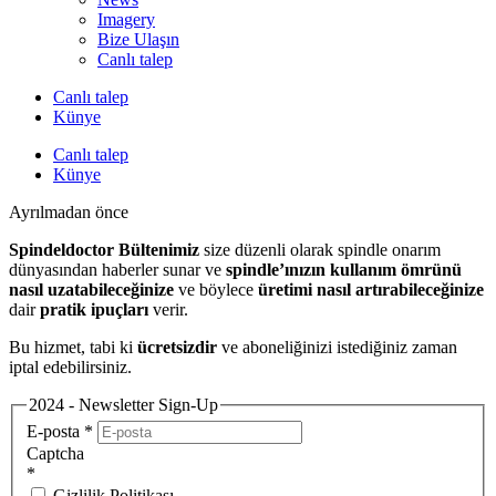
Imagery
Bize Ulaşın
Canlı talep
Canlı talep
Künye
Canlı talep
Künye
Ayrılmadan önce
Spindeldoctor Bültenimiz
size düzenli olarak spindle onarım
dünyasından haberler sunar ve
spindle’ınızın kullanım ömrünü
nasıl uzatabileceğinize
ve böylece
üretimi nasıl artırabileceğinize
dair
pratik ipuçları
verir.
Bu hizmet, tabi ki
ücretsizdir
ve aboneliğinizi istediğiniz zaman
iptal edebilirsiniz.
2024 - Newsletter Sign-Up
E-posta
*
Captcha
*
Gizlilik Politikası