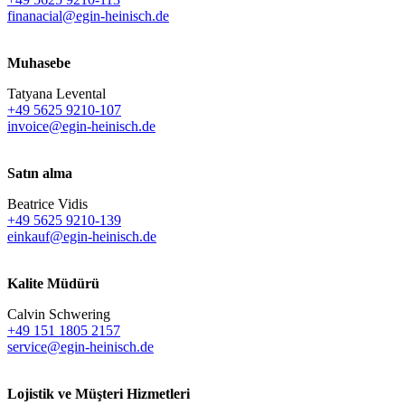
finanacial@egin-heinisch.de
Muhasebe
Tatyana Levental
+49 5625 9210-107
invoice@egin-heinisch.de
Satın alma
Beatrice Vidis
+49 5625 9210-139
einkauf@egin-heinisch.de
Kalite Müdürü
Calvin Schwering
+49 151 1805 2157
service@egin-heinisch.de
Lojistik ve
Müşteri Hizmetleri