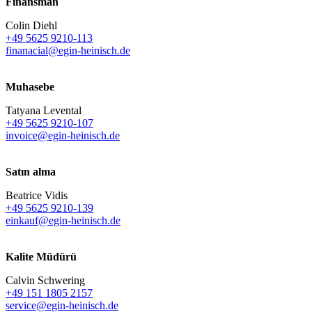
Finansman
Colin Diehl
+49 5625 9210-113
finanacial@egin-heinisch.de
Muhasebe
Tatyana Levental
+49 5625 9210-107
invoice@egin-heinisch.de
Satın alma
Beatrice Vidis
+49 5625 9210-139
einkauf@egin-heinisch.de
Kalite Müdürü
Calvin Schwering
+49 151 1805 2157
service@egin-heinisch.de