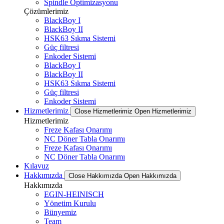
Spindle Optimizasyonu
Çözümlerimiz
BlackBoy I
BlackBoy II
HSK63 Sıkma Sistemi
Güç filtresi
Enkoder Sistemi
BlackBoy I
BlackBoy II
HSK63 Sıkma Sistemi
Güç filtresi
Enkoder Sistemi
Hizmetlerimiz
Close Hizmetlerimiz
Open Hizmetlerimiz
Hizmetlerimiz
Freze Kafası Onarımı
NC Döner Tabla Onarımı
Freze Kafası Onarımı
NC Döner Tabla Onarımı
Kılavuz
Hakkımızda
Close Hakkımızda
Open Hakkımızda
Hakkımızda
EGIN-HEINISCH
Yönetim Kurulu
Bünyemiz
Team