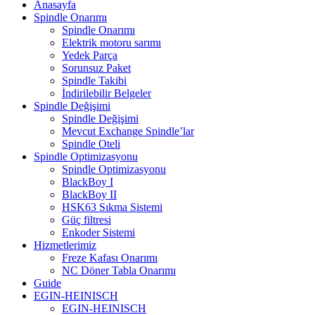
Anasayfa
Spindle Onarımı
Spindle Onarımı
Elektrik motoru sarımı
Yedek Parça
Sorunsuz Paket
Spindle Takibi
İndirilebilir Belgeler
Spindle Değişimi
Spindle Değişimi
Mevcut Exchange Spindle’lar
Spindle Oteli
Spindle Optimizasyonu
Spindle Optimizasyonu
BlackBoy I
BlackBoy II
HSK63 Sıkma Sistemi
Güç filtresi
Enkoder Sistemi
Hizmetlerimiz
Freze Kafası Onarımı
NC Döner Tabla Onarımı
Guide
EGIN-HEINISCH
EGIN-HEINISCH