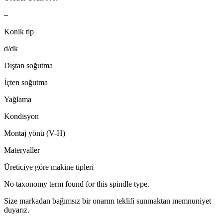
–
Konik tip
d/dk
Dıştan soğutma
İçten soğutma
Yağlama
Kondisyon
Montaj yönü (V-H)
Materyaller
Üreticiye göre makine tipleri
No taxonomy term found for this spindle type.
Size markadan bağımsız bir onarım teklifi sunmaktan memnuniyet
duyarız.