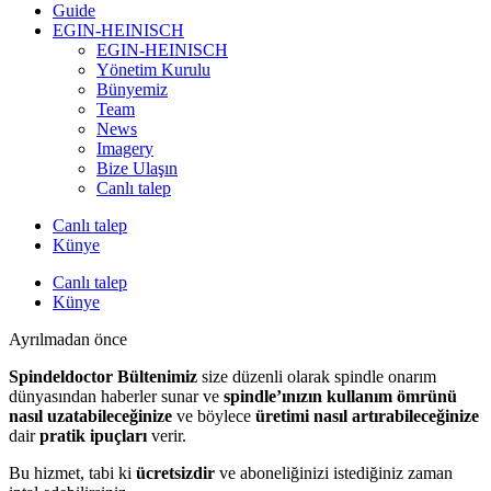
Guide
EGIN-HEINISCH
EGIN-HEINISCH
Yönetim Kurulu
Bünyemiz
Team
News
Imagery
Bize Ulaşın
Canlı talep
Canlı talep
Künye
Canlı talep
Künye
Ayrılmadan önce
Spindeldoctor Bültenimiz
size düzenli olarak spindle onarım
dünyasından haberler sunar ve
spindle’ınızın kullanım ömrünü
nasıl uzatabileceğinize
ve böylece
üretimi nasıl artırabileceğinize
dair
pratik ipuçları
verir.
Bu hizmet, tabi ki
ücretsizdir
ve aboneliğinizi istediğiniz zaman