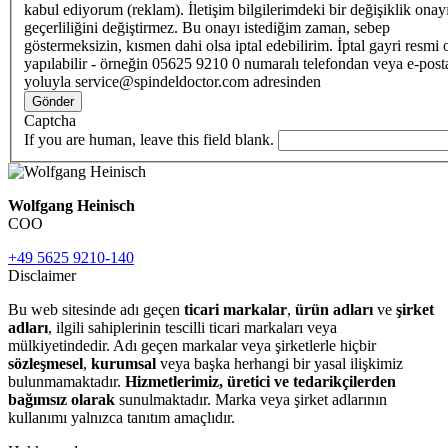
kabul ediyorum (reklam). İletişim bilgilerimdeki bir değişiklik ona
geçerliliğini değiştirmez. Bu onayı istediğim zaman, sebep
göstermeksizin, kısmen dahi olsa iptal edebilirim. İptal gayri resmi 
yapılabilir - örneğin 05625 9210 0 numaralı telefondan veya e-post
yoluyla service@spindeldoctor.com adresinden
Gönder
Captcha
If you are human, leave this field blank.
Wolfgang Heinisch
COO
+49 5625 9210-140
Disclaimer
Bu web sitesinde adı geçen
ticari markalar
,
ürün adları
ve
şirket
adları
, ilgili sahiplerinin tescilli ticari markaları veya
mülkiyetindedir. Adı geçen markalar veya şirketlerle hiçbir
sözleşmesel
,
kurumsal
veya başka herhangi bir yasal ilişkimiz
bulunmamaktadır.
Hizmetlerimiz, üretici ve tedarikçilerden
bağımsız olarak
sunulmaktadır. Marka veya şirket adlarının
kullanımı yalnızca tanıtım amaçlıdır.