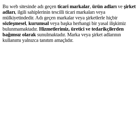
Bu web sitesinde adı geçen
ticari markalar
,
ürün adları
ve
şirket
adları
, ilgili sahiplerinin tescilli ticari markaları veya
mülkiyetindedir. Adı geçen markalar veya şirketlerle hiçbir
sözleşmesel
,
kurumsal
veya başka herhangi bir yasal ilişkimiz
bulunmamaktadır.
Hizmetlerimiz, üretici ve tedarikçilerden
bağımsız olarak
sunulmaktadır. Marka veya şirket adlarının
kullanımı yalnızca tanıtım amaçlıdır.