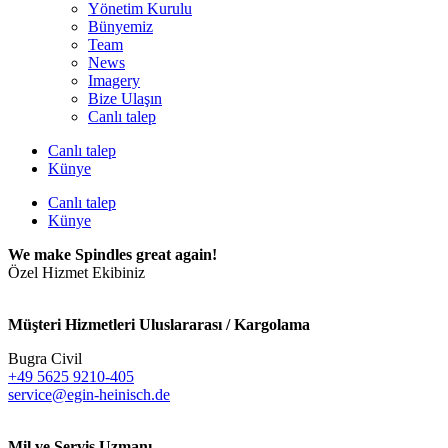
Yönetim Kurulu
Bünyemiz
Team
News
Imagery
Bize Ulaşın
Canlı talep
Canlı talep
Künye
Canlı talep
Künye
We make Spindles great again!
Özel Hizmet Ekibiniz
Müşteri Hizmetleri Uluslararası / Kargolama
Bugra Civil
+49 5625 9210-405
service@egin-heinisch.de
Mil ve Servis Uzmanı