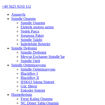
+49 5625 9210 112
Anasayfa
Spindle Onarımı
Spindle Onarımı
Elektrik motoru sarımı
Yedek Parça
Sorunsuz Paket
Spindle Takibi
İndirilebilir Belgeler
Spindle Değişimi
Spindle Değişimi
Mevcut Exchange Spindle’lar
Spindle Oteli
Spindle Optimizasyonu
Spindle Optimizasyonu
BlackBoy I
BlackBoy II
HSK63 Sıkma Sistemi
Güç filtresi
Enkoder Sistemi
Hizmetlerimiz
Freze Kafası Onarımı
NC Döner Tabla Onarımı