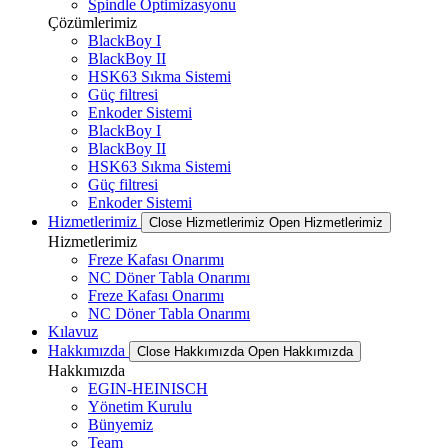
Spindle Optimizasyonu
Çözümlerimiz
BlackBoy I
BlackBoy II
HSK63 Sıkma Sistemi
Güç filtresi
Enkoder Sistemi
BlackBoy I
BlackBoy II
HSK63 Sıkma Sistemi
Güç filtresi
Enkoder Sistemi
Hizmetlerimiz
Close Hizmetlerimiz
Open Hizmetlerimiz
Hizmetlerimiz
Freze Kafası Onarımı
NC Döner Tabla Onarımı
Freze Kafası Onarımı
NC Döner Tabla Onarımı
Kılavuz
Hakkımızda
Close Hakkımızda
Open Hakkımızda
Hakkımızda
EGIN-HEINISCH
Yönetim Kurulu
Bünyemiz
Team