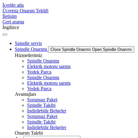
İçeriğe atla
Ücretsiz Onarım Teklifi
İletişim
Geri arama
İngilizce
Spindle servis
Spindle Onarımı
Close Spindle Onarımı
Open Spindle Onarımı
Hizmetlerimiz
Spindle Onarımı
Elektrik motoru sarımı
Yedek Parça
Spindle Onarımı
Elektrik motoru sarımı
Yedek Parça
Avantajları
Sorunsuz Paket
Spindle Takibi
İndirilebilir Belgeler
Sorunsuz Paket
Spindle Takibi
İndirilebilir Belgeler
Onarım Talebi