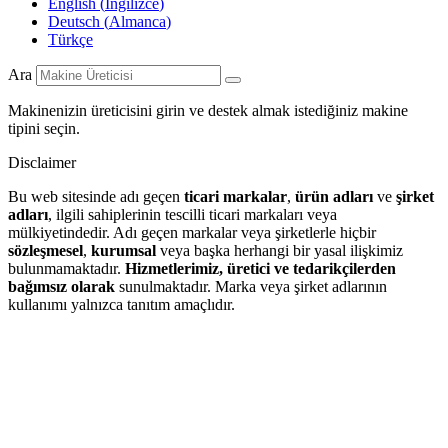
English
(
İngilizce
)
Deutsch
(
Almanca
)
Türkçe
Ara
Makinenizin üreticisini girin ve destek almak istediğiniz makine
tipini seçin.
Disclaimer
Bu web sitesinde adı geçen
ticari markalar
,
ürün adları
ve
şirket
adları
, ilgili sahiplerinin tescilli ticari markaları veya
mülkiyetindedir. Adı geçen markalar veya şirketlerle hiçbir
sözleşmesel
,
kurumsal
veya başka herhangi bir yasal ilişkimiz
bulunmamaktadır.
Hizmetlerimiz, üretici ve tedarikçilerden
bağımsız olarak
sunulmaktadır. Marka veya şirket adlarının
kullanımı yalnızca tanıtım amaçlıdır.