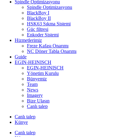
Spindle Optimizasyonu
Spindle Optimizasyonu
BlackBoy I
BlackBoy II
HSK63 Sıkma Sistemi
Güç filtresi
Enkoder Sistemi
Hizmetlerimiz
Freze Kafası Onarımı
NC Döner Tabla Onarımı
Guide
EGIN-HEINISCH
EGIN-HEINISCH
Yönetim Kurulu
Bünyemiz
Team
News
Imagery
Bize Ulaşın
Canlı talep
Canlı talep
Künye
Canlı talep