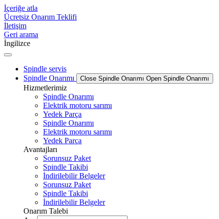
İçeriğe atla
Ücretsiz Onarım Teklifi
İletişim
Geri arama
İngilizce
Spindle servis
Spindle Onarımı
Close Spindle Onarımı
Open Spindle Onarımı
Hizmetlerimiz
Spindle Onarımı
Elektrik motoru sarımı
Yedek Parça
Spindle Onarımı
Elektrik motoru sarımı
Yedek Parça
Avantajları
Sorunsuz Paket
Spindle Takibi
İndirilebilir Belgeler
Sorunsuz Paket
Spindle Takibi
İndirilebilir Belgeler
Onarım Talebi