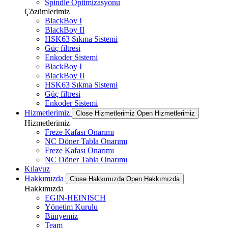
Spindle Optimizasyonu
Çözümlerimiz
BlackBoy I
BlackBoy II
HSK63 Sıkma Sistemi
Güç filtresi
Enkoder Sistemi
BlackBoy I
BlackBoy II
HSK63 Sıkma Sistemi
Güç filtresi
Enkoder Sistemi
Hizmetlerimiz
Close Hizmetlerimiz
Open Hizmetlerimiz
Hizmetlerimiz
Freze Kafası Onarımı
NC Döner Tabla Onarımı
Freze Kafası Onarımı
NC Döner Tabla Onarımı
Kılavuz
Hakkımızda
Close Hakkımızda
Open Hakkımızda
Hakkımızda
EGIN-HEINISCH
Yönetim Kurulu
Bünyemiz
Team