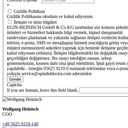
*
Gizlilik Politikası
Gizlilik Politikasını okudum ve kabul ediyorum.
İletişim ve ürün bilgileri
EGIN-HEINISCH GmbH & Co KG tarafından söz konusu şirketi
ürünleri ve hizmetleri hakkında bilgi vermek, kişisel danışmanlık
randevuları planlamak ve yukarıda sağlanan iletişim verilerini kull
telefon, e-posta, SMS ve mesajlaşma hizmeti aracılığıyla görüş vey
müşteri memnuniyeti anketleri yapmak için benimle iletişime geçilm
kabul ediyorum (reklam). İletişim bilgilerimdeki bir değişiklik ona
geçerliliğini değiştirmez. Bu onayı istediğim zaman, sebep
göstermeksizin, kısmen dahi olsa iptal edebilirim. İptal gayri resmi 
yapılabilir - örneğin 05625 9210 0 numaralı telefondan veya e-post
yoluyla service@spindeldoctor.com adresinden
Gönder
Captcha
If you are human, leave this field blank.
Wolfgang Heinisch
COO
+49 5625 9210-140