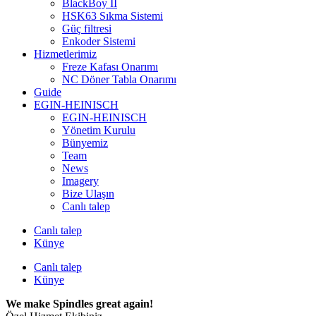
BlackBoy II
HSK63 Sıkma Sistemi
Güç filtresi
Enkoder Sistemi
Hizmetlerimiz
Freze Kafası Onarımı
NC Döner Tabla Onarımı
Guide
EGIN-HEINISCH
EGIN-HEINISCH
Yönetim Kurulu
Bünyemiz
Team
News
Imagery
Bize Ulaşın
Canlı talep
Canlı talep
Künye
Canlı talep
Künye
We make Spindles great again!