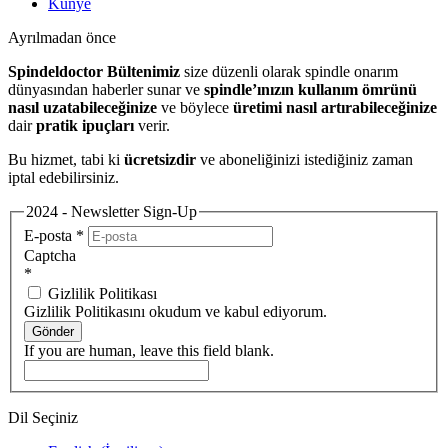
Künye
Ayrılmadan önce
Spindeldoctor Bültenimiz
size düzenli olarak spindle onarım
dünyasından haberler sunar ve
spindle’ınızın kullanım ömrünü
nasıl uzatabileceğinize
ve böylece
üretimi nasıl artırabileceğinize
dair
pratik ipuçları
verir.
Bu hizmet, tabi ki
ücretsizdir
ve aboneliğinizi istediğiniz zaman
iptal edebilirsiniz.
2024 - Newsletter Sign-Up
E-posta
*
Captcha
*
Gizlilik Politikası
Gizlilik Politikasını okudum ve kabul ediyorum.
Gönder
If you are human, leave this field blank.
Dil Seçiniz