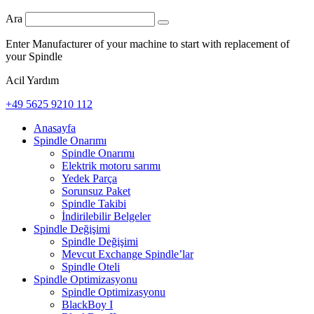
Ara
Enter Manufacturer of your machine to start with replacement of
your Spindle
Acil Yardım
+49 5625 9210 112
Anasayfa
Spindle Onarımı
Spindle Onarımı
Elektrik motoru sarımı
Yedek Parça
Sorunsuz Paket
Spindle Takibi
İndirilebilir Belgeler
Spindle Değişimi
Spindle Değişimi
Mevcut Exchange Spindle’lar
Spindle Oteli
Spindle Optimizasyonu
Spindle Optimizasyonu
BlackBoy I