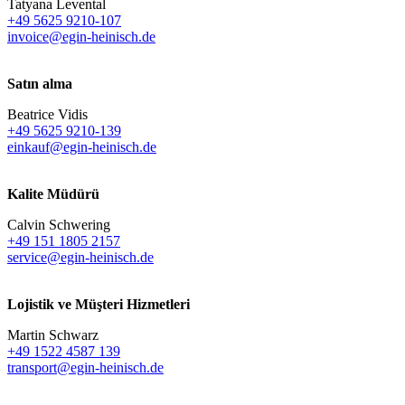
Tatyana Levental
+49 5625 9210-107
invoice@egin-heinisch.de
Satın alma
Beatrice Vidis
+49 5625 9210-139
einkauf@egin-heinisch.de
Kalite Müdürü
Calvin Schwering
+49 151 1805 2157
service@egin-heinisch.de
Lojistik ve
Müşteri Hizmetleri
Martin Schwarz
+49 1522 4587 139
transport@egin-heinisch.de