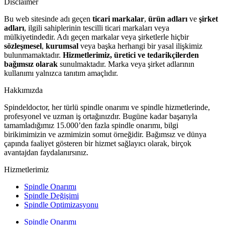
Disclaimer
Bu web sitesinde adı geçen
ticari markalar
,
ürün adları
ve
şirket
adları
, ilgili sahiplerinin tescilli ticari markaları veya
mülkiyetindedir. Adı geçen markalar veya şirketlerle hiçbir
sözleşmesel
,
kurumsal
veya başka herhangi bir yasal ilişkimiz
bulunmamaktadır.
Hizmetlerimiz, üretici ve tedarikçilerden
bağımsız olarak
sunulmaktadır. Marka veya şirket adlarının
kullanımı yalnızca tanıtım amaçlıdır.
Hakkımızda
Spindeldoctor, her türlü spindle onarımı ve spindle hizmetlerinde,
profesyonel ve uzman iş ortağınızdır. Bugüne kadar başarıyla
tamamladığımız 15.000’den fazla spindle onarımı, bilgi
birikimimizin ve azmimizin somut örneğidir. Bağımsız ve dünya
çapında faaliyet gösteren bir hizmet sağlayıcı olarak, birçok
avantajdan faydalanırsınız.
Hizmetlerimiz
Spindle Onarımı
Spindle Değişimi
Spindle Optimizasyonu
Spindle Onarımı