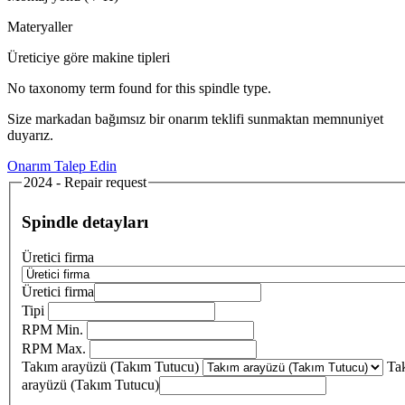
Materyaller
Üreticiye göre makine tipleri
No taxonomy term found for this spindle type.
Size markadan bağımsız bir onarım teklifi sunmaktan memnuniyet
duyarız.
Onarım Talep Edin
2024 - Repair request
Spindle detayları
Üretici firma
Üretici firma
Tipi
RPM Min.
RPM Max.
Takım arayüzü (Takım Tutucu)
Ta
arayüzü (Takım Tutucu)