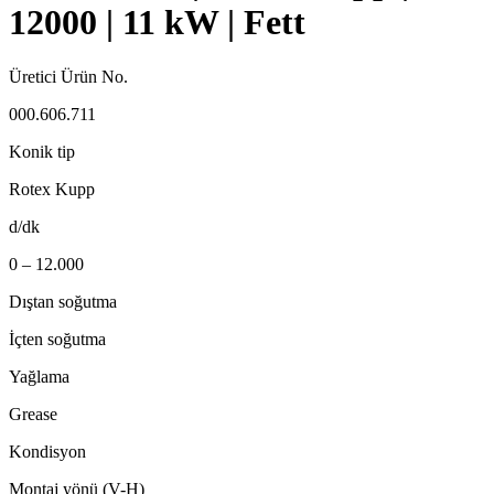
12000 | 11 kW | Fett
Üretici Ürün No.
000.606.711
Konik tip
Rotex Kupp
d/dk
0 – 12.000
Dıştan soğutma
İçten soğutma
Yağlama
Grease
Kondisyon
Montaj yönü (V-H)