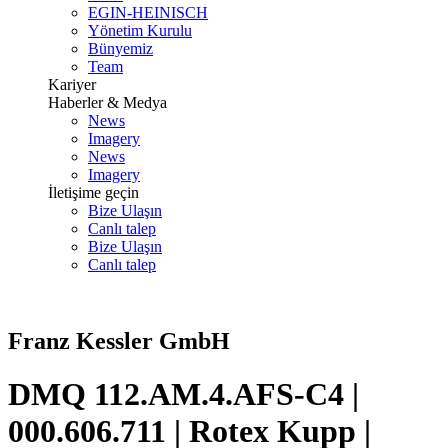
EGIN-HEINISCH
Yönetim Kurulu
Bünyemiz
Team
Kariyer
Haberler & Medya
News
Imagery
News
Imagery
İletişime geçin
Bize Ulaşın
Canlı talep
Bize Ulaşın
Canlı talep
Franz Kessler GmbH
DMQ 112.AM.4.AFS-C4 |
000.606.711 | Rotex Kupp |