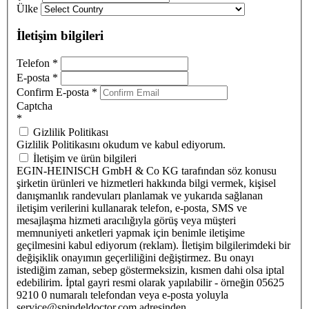
Ülke
İletişim bilgileri
Telefon
*
E-posta
*
Confirm E-posta
*
Captcha
*
Gizlilik Politikası
Gizlilik Politikasını okudum ve kabul ediyorum.
İletişim ve ürün bilgileri
EGIN-HEINISCH GmbH & Co KG tarafından söz konusu
şirketin ürünleri ve hizmetleri hakkında bilgi vermek, kişisel
danışmanlık randevuları planlamak ve yukarıda sağlanan
iletişim verilerini kullanarak telefon, e-posta, SMS ve
mesajlaşma hizmeti aracılığıyla görüş veya müşteri
memnuniyeti anketleri yapmak için benimle iletişime
geçilmesini kabul ediyorum (reklam). İletişim bilgilerimdeki bir
değişiklik onayımın geçerliliğini değiştirmez. Bu onayı
istediğim zaman, sebep göstermeksizin, kısmen dahi olsa iptal
edebilirim. İptal gayri resmi olarak yapılabilir - örneğin 05625
9210 0 numaralı telefondan veya e-posta yoluyla
service@spindeldoctor.com adresinden