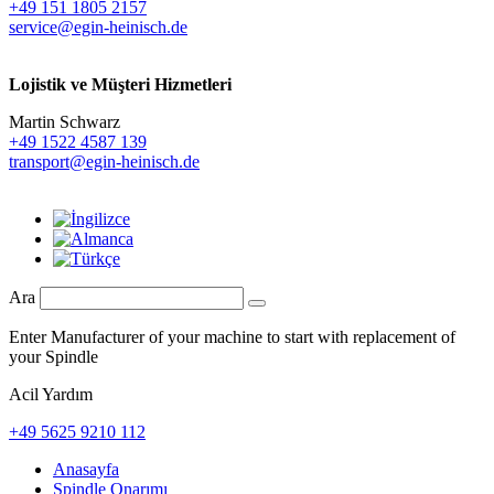
+49 151 1805 2157
service@egin-heinisch.de
Lojistik ve
Müşteri Hizmetleri
Martin Schwarz
+49 1522 4587 139
transport@egin-heinisch.de
Ara
Enter Manufacturer of your machine to start with replacement of
your Spindle
Acil Yardım
+49 5625 9210 112
Anasayfa
Spindle Onarımı