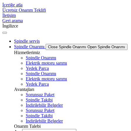
İçeriğe atla
Ücretsiz Onarım Teklifi
İletişim
Geri arama
İngilizce
Spindle servis
Spindle Onarımı
Close Spindle Onarımı
Open Spindle Onarımı
Hizmetlerimiz
Spindle Onarımı
Elektrik motoru sarımı
Yedek Parça
Spindle Onarımı
Elektrik motoru sarımı
Yedek Parça
Avantajları
Sorunsuz Paket
Spindle Takibi
İndirilebilir Belgeler
Sorunsuz Paket
Spindle Takibi
İndirilebilir Belgeler
Onarım Talebi