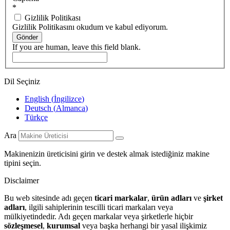
*
Gizlilik Politikası
Gizlilik Politikasını okudum ve kabul ediyorum.
Gönder
If you are human, leave this field blank.
Dil Seçiniz
English
(
İngilizce
)
Deutsch
(
Almanca
)
Türkçe
Ara
Makinenizin üreticisini girin ve destek almak istediğiniz makine
tipini seçin.
Disclaimer
Bu web sitesinde adı geçen
ticari markalar
,
ürün adları
ve
şirket
adları
, ilgili sahiplerinin tescilli ticari markaları veya
mülkiyetindedir. Adı geçen markalar veya şirketlerle hiçbir
sözleşmesel
,
kurumsal
veya başka herhangi bir yasal ilişkimiz