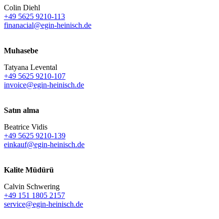
Colin Diehl
+49 5625 9210-113
finanacial@egin-heinisch.de
Muhasebe
Tatyana Levental
+49 5625 9210-107
invoice@egin-heinisch.de
Satın alma
Beatrice Vidis
+49 5625 9210-139
einkauf@egin-heinisch.de
Kalite Müdürü
Calvin Schwering
+49 151 1805 2157
service@egin-heinisch.de