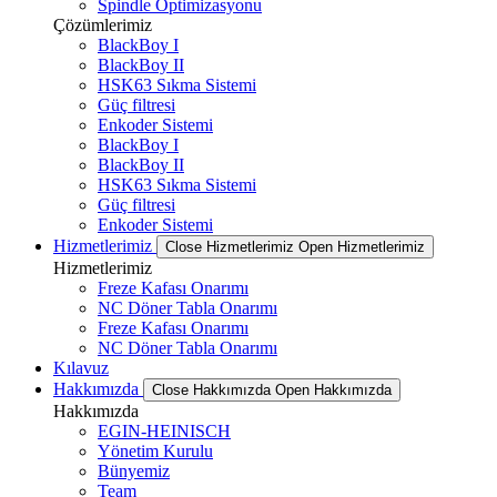
Spindle Optimizasyonu
Çözümlerimiz
BlackBoy I
BlackBoy II
HSK63 Sıkma Sistemi
Güç filtresi
Enkoder Sistemi
BlackBoy I
BlackBoy II
HSK63 Sıkma Sistemi
Güç filtresi
Enkoder Sistemi
Hizmetlerimiz
Close Hizmetlerimiz
Open Hizmetlerimiz
Hizmetlerimiz
Freze Kafası Onarımı
NC Döner Tabla Onarımı
Freze Kafası Onarımı
NC Döner Tabla Onarımı
Kılavuz
Hakkımızda
Close Hakkımızda
Open Hakkımızda
Hakkımızda
EGIN-HEINISCH
Yönetim Kurulu
Bünyemiz
Team