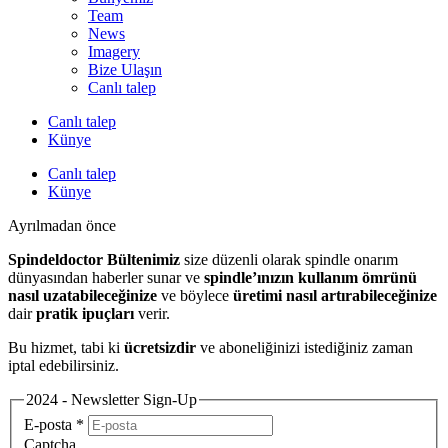
Team
News
Imagery
Bize Ulaşın
Canlı talep
Canlı talep
Künye
Canlı talep
Künye
Ayrılmadan önce
Spindeldoctor Bültenimiz
size düzenli olarak spindle onarım
dünyasından haberler sunar ve
spindle’ınızın kullanım ömrünü
nasıl uzatabileceğinize
ve böylece
üretimi nasıl artırabileceğinize
dair
pratik ipuçları
verir.
Bu hizmet, tabi ki
ücretsizdir
ve aboneliğinizi istediğiniz zaman
iptal edebilirsiniz.
2024 - Newsletter Sign-Up
E-posta
*
Captcha