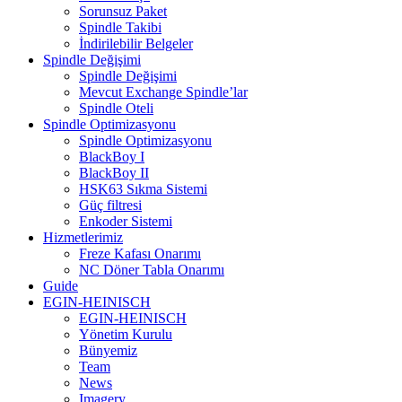
Sorunsuz Paket
Spindle Takibi
İndirilebilir Belgeler
Spindle Değişimi
Spindle Değişimi
Mevcut Exchange Spindle’lar
Spindle Oteli
Spindle Optimizasyonu
Spindle Optimizasyonu
BlackBoy I
BlackBoy II
HSK63 Sıkma Sistemi
Güç filtresi
Enkoder Sistemi
Hizmetlerimiz
Freze Kafası Onarımı
NC Döner Tabla Onarımı
Guide
EGIN-HEINISCH
EGIN-HEINISCH
Yönetim Kurulu
Bünyemiz
Team
News
Imagery