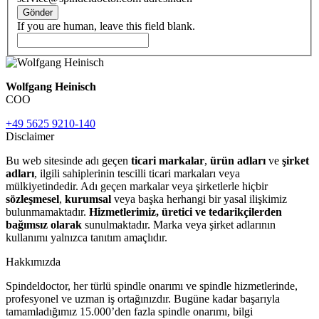
Gönder
If you are human, leave this field blank.
Wolfgang Heinisch
COO
+49 5625 9210-140
Disclaimer
Bu web sitesinde adı geçen
ticari markalar
,
ürün adları
ve
şirket
adları
, ilgili sahiplerinin tescilli ticari markaları veya
mülkiyetindedir. Adı geçen markalar veya şirketlerle hiçbir
sözleşmesel
,
kurumsal
veya başka herhangi bir yasal ilişkimiz
bulunmamaktadır.
Hizmetlerimiz, üretici ve tedarikçilerden
bağımsız olarak
sunulmaktadır. Marka veya şirket adlarının
kullanımı yalnızca tanıtım amaçlıdır.
Hakkımızda
Spindeldoctor, her türlü spindle onarımı ve spindle hizmetlerinde,
profesyonel ve uzman iş ortağınızdır. Bugüne kadar başarıyla
tamamladığımız 15.000’den fazla spindle onarımı, bilgi