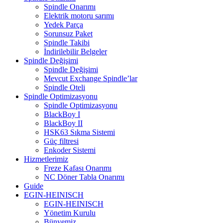
Spindle Onarımı
Elektrik motoru sarımı
Yedek Parça
Sorunsuz Paket
Spindle Takibi
İndirilebilir Belgeler
Spindle Değişimi
Spindle Değişimi
Mevcut Exchange Spindle’lar
Spindle Oteli
Spindle Optimizasyonu
Spindle Optimizasyonu
BlackBoy I
BlackBoy II
HSK63 Sıkma Sistemi
Güç filtresi
Enkoder Sistemi
Hizmetlerimiz
Freze Kafası Onarımı
NC Döner Tabla Onarımı
Guide
EGIN-HEINISCH
EGIN-HEINISCH
Yönetim Kurulu
Bünyemiz