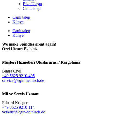
Bize Ulaşın
Canlı talep
Canlı talep
Künye
Canlı talep
Künye
We make Spindles great again!
Özel Hizmet Ekibiniz
Müşteri Hizmetleri Uluslararası / Kargolama
Bugra Civil
+49 5625 9210-405
service@egin-heinisch.de
Mil ve Servis Uzmanı
Eduard Krieger
+49 5625 9210-114
verkauf@egin-heinisch.de