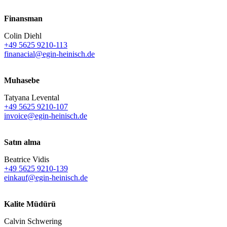
Finansman
Colin Diehl
+49 5625 9210-113
finanacial@egin-heinisch.de
Muhasebe
Tatyana Levental
+49 5625 9210-107
invoice@egin-heinisch.de
Satın alma
Beatrice Vidis
+49 5625 9210-139
einkauf@egin-heinisch.de
Kalite Müdürü
Calvin Schwering