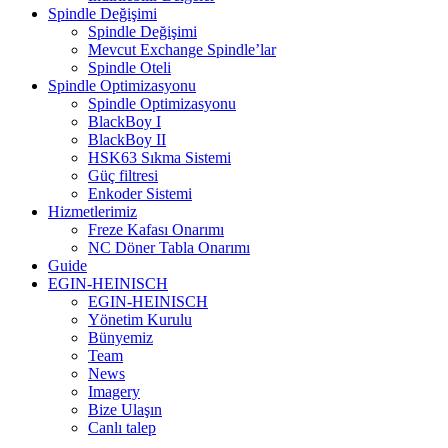
Spindle Değişimi
Spindle Değişimi
Mevcut Exchange Spindle’lar
Spindle Oteli
Spindle Optimizasyonu
Spindle Optimizasyonu
BlackBoy I
BlackBoy II
HSK63 Sıkma Sistemi
Güç filtresi
Enkoder Sistemi
Hizmetlerimiz
Freze Kafası Onarımı
NC Döner Tabla Onarımı
Guide
EGIN-HEINISCH
EGIN-HEINISCH
Yönetim Kurulu
Bünyemiz
Team
News
Imagery
Bize Ulaşın
Canlı talep