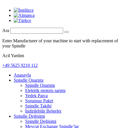
Ara
Enter Manufacturer of your machine to start with replacement of
your Spindle
Acil Yardım
+49 5625 9210 112
Anasayfa
Spindle Onarımı
Spindle Onarımı
Elektrik motoru sarımı
Yedek Parça
Sorunsuz Paket
Spindle Takibi
İndirilebilir Belgeler
Spindle Değişimi
Spindle Değişimi
Mevcut Exchange Spindle’lar