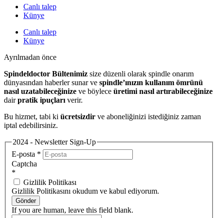
Canlı talep
Künye
Canlı talep
Künye
Ayrılmadan önce
Spindeldoctor Bültenimiz
size düzenli olarak spindle onarım
dünyasından haberler sunar ve
spindle’ınızın kullanım ömrünü
nasıl uzatabileceğinize
ve böylece
üretimi nasıl artırabileceğinize
dair
pratik ipuçları
verir.
Bu hizmet, tabi ki
ücretsizdir
ve aboneliğinizi istediğiniz zaman
iptal edebilirsiniz.
2024 - Newsletter Sign-Up
E-posta
*
Captcha
*
Gizlilik Politikası
Gizlilik Politikasını okudum ve kabul ediyorum.
Gönder
If you are human, leave this field blank.