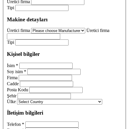
Üretici firma
Tipi
Makine detayları
Üretici firma
Üretici firma
Tipi
Kişisel bilgiler
İsim
*
Soy isim
*
Firma
Cadde
Posta Kodu
Şehir
Ülke
İletişim bilgileri
Telefon
*