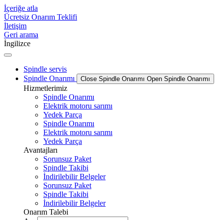
İçeriğe atla
Ücretsiz Onarım Teklifi
İletişim
Geri arama
İngilizce
Spindle servis
Spindle Onarımı
Close Spindle Onarımı
Open Spindle Onarımı
Hizmetlerimiz
Spindle Onarımı
Elektrik motoru sarımı
Yedek Parça
Spindle Onarımı
Elektrik motoru sarımı
Yedek Parça
Avantajları
Sorunsuz Paket
Spindle Takibi
İndirilebilir Belgeler
Sorunsuz Paket
Spindle Takibi
İndirilebilir Belgeler
Onarım Talebi