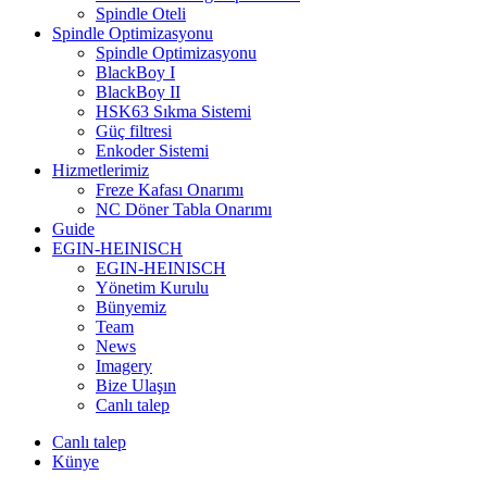
Spindle Oteli
Spindle Optimizasyonu
Spindle Optimizasyonu
BlackBoy I
BlackBoy II
HSK63 Sıkma Sistemi
Güç filtresi
Enkoder Sistemi
Hizmetlerimiz
Freze Kafası Onarımı
NC Döner Tabla Onarımı
Guide
EGIN-HEINISCH
EGIN-HEINISCH
Yönetim Kurulu
Bünyemiz
Team
News
Imagery
Bize Ulaşın
Canlı talep
Canlı talep
Künye