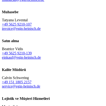
Muhasebe
Tatyana Levental
+49 5625 9210-107
invoice@egin-heinisch.de
Satın alma
Beatrice Vidis
+49 5625 9210-139
einkauf@egin-heinisch.de
Kalite Müdürü
Calvin Schwering
+49 151 1805 2157
service@egin-heinisch.de
Lojistik ve
Müşteri Hizmetleri