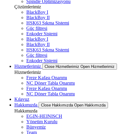
Spindle Optimizasyonu
Çözümlerimiz
BlackBoy I
BlackBoy II
HSK63 Sıkma Sistemi
Güç filtresi
Enkoder Sistemi
BlackBoy I
BlackBoy II
HSK63 Sıkma Sistemi
Güç filtresi
Enkoder Sistemi
Hizmetlerimiz
Close Hizmetlerimiz
Open Hizmetlerimiz
Hizmetlerimiz
Freze Kafası Onarımı
NC Döner Tabla Onarımı
Freze Kafası Onarımı
NC Döner Tabla Onarımı
Kılavuz
Hakkımızda
Close Hakkımızda
Open Hakkımızda
Hakkımızda
EGIN-HEINISCH
Yönetim Kurulu
Bünyemiz
Team