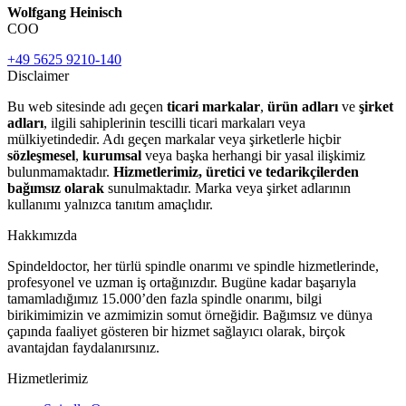
Wolfgang Heinisch
COO
+49 5625 9210-140
Disclaimer
Bu web sitesinde adı geçen
ticari markalar
,
ürün adları
ve
şirket
adları
, ilgili sahiplerinin tescilli ticari markaları veya
mülkiyetindedir. Adı geçen markalar veya şirketlerle hiçbir
sözleşmesel
,
kurumsal
veya başka herhangi bir yasal ilişkimiz
bulunmamaktadır.
Hizmetlerimiz, üretici ve tedarikçilerden
bağımsız olarak
sunulmaktadır. Marka veya şirket adlarının
kullanımı yalnızca tanıtım amaçlıdır.
Hakkımızda
Spindeldoctor, her türlü spindle onarımı ve spindle hizmetlerinde,
profesyonel ve uzman iş ortağınızdır. Bugüne kadar başarıyla
tamamladığımız 15.000’den fazla spindle onarımı, bilgi
birikimimizin ve azmimizin somut örneğidir. Bağımsız ve dünya
çapında faaliyet gösteren bir hizmet sağlayıcı olarak, birçok
avantajdan faydalanırsınız.
Hizmetlerimiz