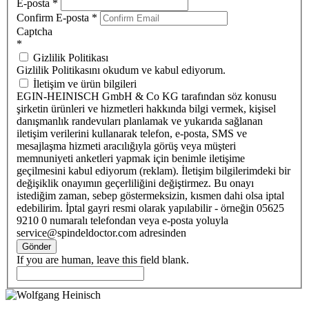
E-posta
*
Confirm E-posta
*
Captcha
*
Gizlilik Politikası
Gizlilik Politikasını okudum ve kabul ediyorum.
İletişim ve ürün bilgileri
EGIN-HEINISCH GmbH & Co KG tarafından söz konusu
şirketin ürünleri ve hizmetleri hakkında bilgi vermek, kişisel
danışmanlık randevuları planlamak ve yukarıda sağlanan
iletişim verilerini kullanarak telefon, e-posta, SMS ve
mesajlaşma hizmeti aracılığıyla görüş veya müşteri
memnuniyeti anketleri yapmak için benimle iletişime
geçilmesini kabul ediyorum (reklam). İletişim bilgilerimdeki bir
değişiklik onayımın geçerliliğini değiştirmez. Bu onayı
istediğim zaman, sebep göstermeksizin, kısmen dahi olsa iptal
edebilirim. İptal gayri resmi olarak yapılabilir - örneğin 05625
9210 0 numaralı telefondan veya e-posta yoluyla
service@spindeldoctor.com adresinden
Gönder
If you are human, leave this field blank.