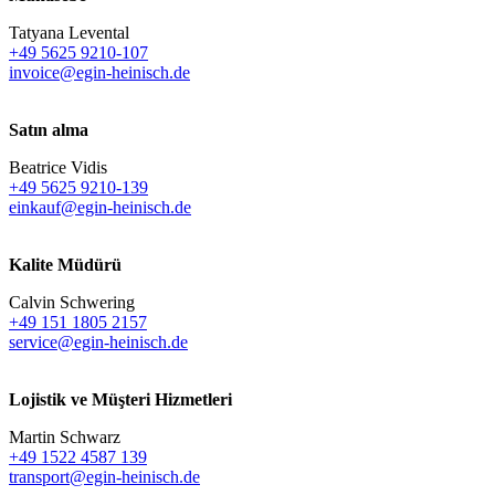
Tatyana Levental
+49 5625 9210-107
invoice@egin-heinisch.de
Satın alma
Beatrice Vidis
+49 5625 9210-139
einkauf@egin-heinisch.de
Kalite Müdürü
Calvin Schwering
+49 151 1805 2157
service@egin-heinisch.de
Lojistik ve
Müşteri Hizmetleri
Martin Schwarz
+49 1522 4587 139
transport@egin-heinisch.de