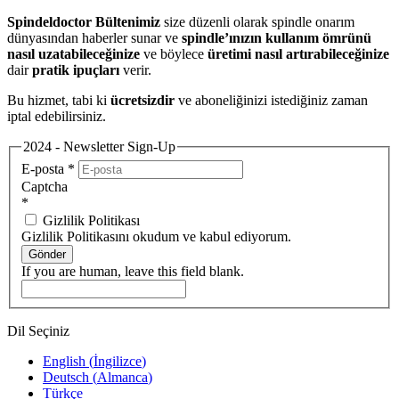
Spindeldoctor Bültenimiz
size düzenli olarak spindle onarım
dünyasından haberler sunar ve
spindle’ınızın kullanım ömrünü
nasıl uzatabileceğinize
ve böylece
üretimi nasıl artırabileceğinize
dair
pratik ipuçları
verir.
Bu hizmet, tabi ki
ücretsizdir
ve aboneliğinizi istediğiniz zaman
iptal edebilirsiniz.
2024 - Newsletter Sign-Up
E-posta
*
Captcha
*
Gizlilik Politikası
Gizlilik Politikasını okudum ve kabul ediyorum.
Gönder
If you are human, leave this field blank.
Dil Seçiniz
English
(
İngilizce
)
Deutsch
(
Almanca
)
Türkçe