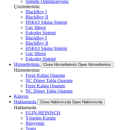
Spindle Optimizasyonu
Çözümlerimiz
BlackBoy I
BlackBoy II
HSK63 Sıkma Sistemi
Güç filtresi
Enkoder Sistemi
BlackBoy I
BlackBoy II
HSK63 Sıkma Sistemi
Güç filtresi
Enkoder Sistemi
Hizmetlerimiz
Close Hizmetlerimiz
Open Hizmetlerimiz
Hizmetlerimiz
Freze Kafası Onarımı
NC Döner Tabla Onarımı
Freze Kafası Onarımı
NC Döner Tabla Onarımı
Kılavuz
Hakkımızda
Close Hakkımızda
Open Hakkımızda
Hakkımızda
EGIN-HEINISCH
Yönetim Kurulu
Bünyemiz
Team