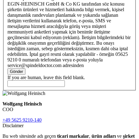
EGIN-HEINISCH GmbH & Co KG tarafından söz konusu
şirketin ürünleri ve hizmetleri hakkında bilgi vermek, kişisel
danışmanlık randevuları planlamak ve yukarıda sağlanan
iletişim verilerini kullanarak telefon, e-posta, SMS ve
mesajlaşma hizmeti aracılığıyla görüş veya müşteri
memnuniyeti anketleri yapmak için benimle iletişime
geçilmesini kabul ediyorum (reklam). İletişim bilgilerimdeki bir
değişiklik onayımın geçerliliğini değiştirmez. Bu onayı
istediğim zaman, sebep göstermeksizin, kısmen dahi olsa iptal
edebilirim. İptal gayri resmi olarak yapılabilir - örneğin 05625
9210 0 numaralı telefondan veya e-posta yoluyla
service@spindeldoctor.com adresinden
Gönder
If you are human, leave this field blank.
Wolfgang Heinisch
COO
+49 5625 9210-140
Disclaimer
Bu web sitesinde adı geçen
ticari markalar
,
ürün adları
ve
şirket