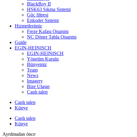
BlackBoy II
HSK63 Sıkma Sistemi
Güç filtresi
Enkoder Sistemi
Hizmetlerimiz
Freze Kafası Onarımı
NC Döner Tabla Onarımı
Guide
EGIN-HEINISCH
EGIN-HEINISCH
Yönetim Kurulu
Bünyemiz
Team
News
Imagery
Bize Ulaşın
Canlı talep
Canlı talep
Künye
Canlı talep
Künye
Ayrılmadan önce