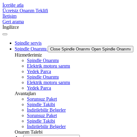
İçeriğe atla
Ücretsiz Onarım Teklifi
İletişim
Geri arama
İngilizce
Spindle servis
Spindle Onarımı
Close Spindle Onarımı
Open Spindle Onarımı
Hizmetlerimiz
Spindle Onarımı
Elektrik motoru sarımı
Yedek Parça
Spindle Onarımı
Elektrik motoru sarımı
Yedek Parça
Avantajları
Sorunsuz Paket
Spindle Takibi
İndirilebilir Belgeler
Sorunsuz Paket
Spindle Takibi
İndirilebilir Belgeler
Onarım Talebi