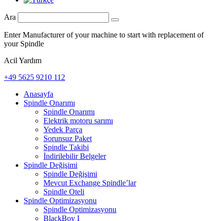
Ara
Enter Manufacturer of your machine to start with replacement of
your Spindle
Acil Yardım
+49 5625 9210 112
Anasayfa
Spindle Onarımı
Spindle Onarımı
Elektrik motoru sarımı
Yedek Parça
Sorunsuz Paket
Spindle Takibi
İndirilebilir Belgeler
Spindle Değişimi
Spindle Değişimi
Mevcut Exchange Spindle’lar
Spindle Oteli
Spindle Optimizasyonu
Spindle Optimizasyonu
BlackBoy I