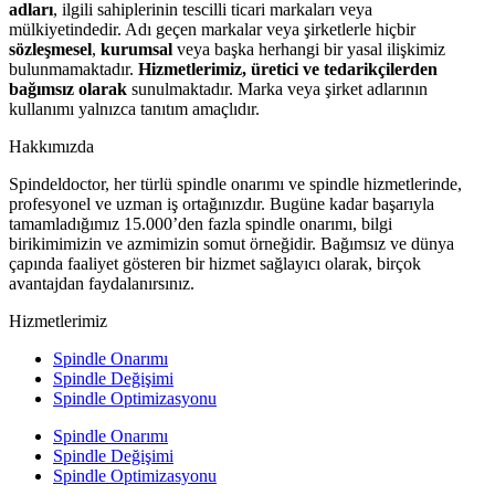
adları
, ilgili sahiplerinin tescilli ticari markaları veya
mülkiyetindedir. Adı geçen markalar veya şirketlerle hiçbir
sözleşmesel
,
kurumsal
veya başka herhangi bir yasal ilişkimiz
bulunmamaktadır.
Hizmetlerimiz, üretici ve tedarikçilerden
bağımsız olarak
sunulmaktadır. Marka veya şirket adlarının
kullanımı yalnızca tanıtım amaçlıdır.
Hakkımızda
Spindeldoctor, her türlü spindle onarımı ve spindle hizmetlerinde,
profesyonel ve uzman iş ortağınızdır. Bugüne kadar başarıyla
tamamladığımız 15.000’den fazla spindle onarımı, bilgi
birikimimizin ve azmimizin somut örneğidir. Bağımsız ve dünya
çapında faaliyet gösteren bir hizmet sağlayıcı olarak, birçok
avantajdan faydalanırsınız.
Hizmetlerimiz
Spindle Onarımı
Spindle Değişimi
Spindle Optimizasyonu
Spindle Onarımı
Spindle Değişimi
Spindle Optimizasyonu