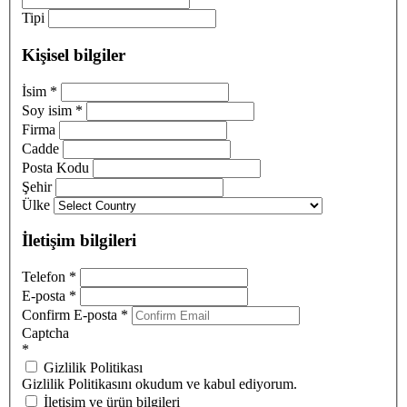
Tipi
Kişisel bilgiler
İsim
*
Soy isim
*
Firma
Cadde
Posta Kodu
Şehir
Ülke
İletişim bilgileri
Telefon
*
E-posta
*
Confirm E-posta
*
Captcha
*
Gizlilik Politikası
Gizlilik Politikasını okudum ve kabul ediyorum.
İletişim ve ürün bilgileri