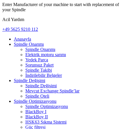
Enter Manufacturer of your machine to start with replacement of
your Spindle
Acil Yardım
+49 5625 9210 112
Anasayfa
Spindle Onarımı
Spindle Onarımı
Elektrik motoru sarımı
Yedek Parça
Sorunsuz Paket
Spindle Takibi
İndirilebilir Belgeler
Spindle Değişimi
Spindle Değişimi
Mevcut Exchange Spindle’lar
Spindle Oteli
Spindle Optimizasyonu
Spindle Optimizasyonu
BlackBoy I
BlackBoy II
HSK63 Sıkma Sistemi
Güç filtresi