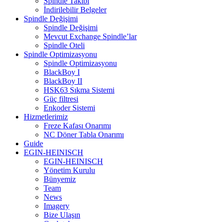
Spindle Takibi
İndirilebilir Belgeler
Spindle Değişimi
Spindle Değişimi
Mevcut Exchange Spindle’lar
Spindle Oteli
Spindle Optimizasyonu
Spindle Optimizasyonu
BlackBoy I
BlackBoy II
HSK63 Sıkma Sistemi
Güç filtresi
Enkoder Sistemi
Hizmetlerimiz
Freze Kafası Onarımı
NC Döner Tabla Onarımı
Guide
EGIN-HEINISCH
EGIN-HEINISCH
Yönetim Kurulu
Bünyemiz
Team
News
Imagery
Bize Ulaşın