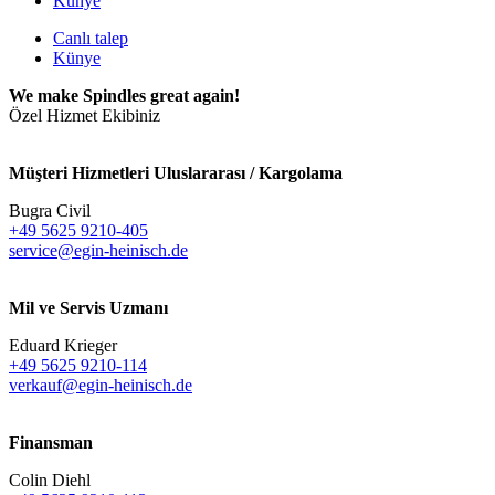
Künye
Canlı talep
Künye
We make Spindles great again!
Özel Hizmet Ekibiniz
Müşteri Hizmetleri Uluslararası / Kargolama
Bugra Civil
+49 5625 9210-405
service@egin-heinisch.de
Mil ve Servis Uzmanı
Eduard Krieger
+49 5625 9210-114
verkauf@egin-heinisch.de
Finansman
Colin Diehl