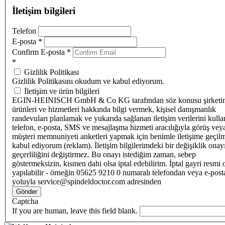
İletişim bilgileri
Telefon
E-posta
*
Confirm E-posta
*
*
Gizlilik Politikası
Gizlilik Politikasını okudum ve kabul ediyorum.
İletişim ve ürün bilgileri
EGIN-HEINISCH GmbH & Co KG tarafından söz konusu şirketi
ürünleri ve hizmetleri hakkında bilgi vermek, kişisel danışmanlık
randevuları planlamak ve yukarıda sağlanan iletişim verilerini kull
telefon, e-posta, SMS ve mesajlaşma hizmeti aracılığıyla görüş vey
müşteri memnuniyeti anketleri yapmak için benimle iletişime geçilm
kabul ediyorum (reklam). İletişim bilgilerimdeki bir değişiklik ona
geçerliliğini değiştirmez. Bu onayı istediğim zaman, sebep
göstermeksizin, kısmen dahi olsa iptal edebilirim. İptal gayri resmi 
yapılabilir - örneğin 05625 9210 0 numaralı telefondan veya e-post
yoluyla service@spindeldoctor.com adresinden
Gönder
Captcha
If you are human, leave this field blank.