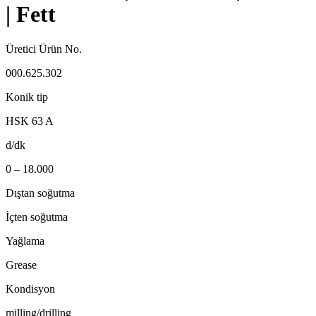
| Fett
Üretici Ürün No.
000.625.302
Konik tip
HSK 63 A
d/dk
0 – 18.000
Dıştan soğutma
İçten soğutma
Yağlama
Grease
Kondisyon
milling/drilling