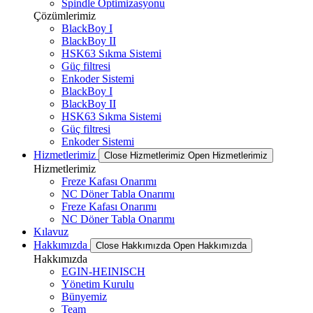
Spindle Optimizasyonu
Çözümlerimiz
BlackBoy I
BlackBoy II
HSK63 Sıkma Sistemi
Güç filtresi
Enkoder Sistemi
BlackBoy I
BlackBoy II
HSK63 Sıkma Sistemi
Güç filtresi
Enkoder Sistemi
Hizmetlerimiz
Close Hizmetlerimiz
Open Hizmetlerimiz
Hizmetlerimiz
Freze Kafası Onarımı
NC Döner Tabla Onarımı
Freze Kafası Onarımı
NC Döner Tabla Onarımı
Kılavuz
Hakkımızda
Close Hakkımızda
Open Hakkımızda
Hakkımızda
EGIN-HEINISCH
Yönetim Kurulu
Bünyemiz
Team