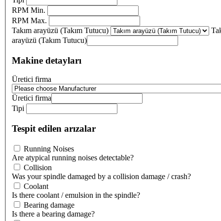
RPM Min.
RPM Max.
Takım arayüzü (Takım Tutucu)
Ta
arayüzü (Takım Tutucu)
Makine detayları
Üretici firma
Üretici firma
Tipi
Tespit edilen arızalar
Running Noises
Are atypical running noises detectable?
Collision
Was your spindle damaged by a collision damage / crash?
Coolant
Is there coolant / emulsion in the spindle?
Bearing damage
Is there a bearing damage?