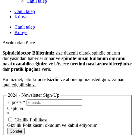
Canlı talep
Canlı talep
Künye
Canlı talep
Künye
Ayrılmadan önce
Spindeldoctor Bültenimiz
size düzenli olarak spindle onarım
dünyasından haberler sunar ve
spindle’ınızın kullanım ömrünü
nasıl uzatabileceğinize
ve böylece
üretimi nasıl artırabileceğinize
dair
pratik ipuçları
verir.
Bu hizmet, tabi ki
ücretsizdir
ve aboneliğinizi istediğiniz zaman
iptal edebilirsiniz.
2024 - Newsletter Sign-Up
E-posta
*
Captcha
*
Gizlilik Politikası
Gizlilik Politikasını okudum ve kabul ediyorum.
Gönder