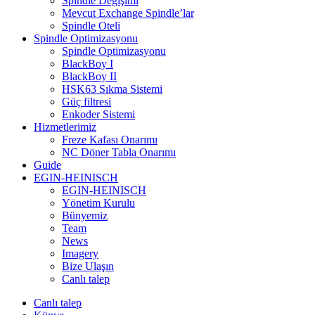
Spindle Değişimi
Mevcut Exchange Spindle’lar
Spindle Oteli
Spindle Optimizasyonu
Spindle Optimizasyonu
BlackBoy I
BlackBoy II
HSK63 Sıkma Sistemi
Güç filtresi
Enkoder Sistemi
Hizmetlerimiz
Freze Kafası Onarımı
NC Döner Tabla Onarımı
Guide
EGIN-HEINISCH
EGIN-HEINISCH
Yönetim Kurulu
Bünyemiz
Team
News
Imagery
Bize Ulaşın
Canlı talep
Canlı talep