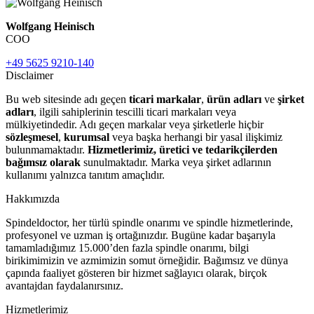
Wolfgang Heinisch
COO
+49 5625 9210-140
Disclaimer
Bu web sitesinde adı geçen
ticari markalar
,
ürün adları
ve
şirket
adları
, ilgili sahiplerinin tescilli ticari markaları veya
mülkiyetindedir. Adı geçen markalar veya şirketlerle hiçbir
sözleşmesel
,
kurumsal
veya başka herhangi bir yasal ilişkimiz
bulunmamaktadır.
Hizmetlerimiz, üretici ve tedarikçilerden
bağımsız olarak
sunulmaktadır. Marka veya şirket adlarının
kullanımı yalnızca tanıtım amaçlıdır.
Hakkımızda
Spindeldoctor, her türlü spindle onarımı ve spindle hizmetlerinde,
profesyonel ve uzman iş ortağınızdır. Bugüne kadar başarıyla
tamamladığımız 15.000’den fazla spindle onarımı, bilgi
birikimimizin ve azmimizin somut örneğidir. Bağımsız ve dünya
çapında faaliyet gösteren bir hizmet sağlayıcı olarak, birçok
avantajdan faydalanırsınız.
Hizmetlerimiz