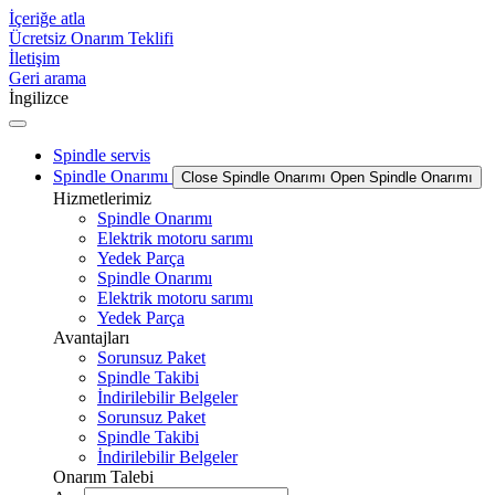
İçeriğe atla
Ücretsiz Onarım Teklifi
İletişim
Geri arama
İngilizce
Spindle servis
Spindle Onarımı
Close Spindle Onarımı
Open Spindle Onarımı
Hizmetlerimiz
Spindle Onarımı
Elektrik motoru sarımı
Yedek Parça
Spindle Onarımı
Elektrik motoru sarımı
Yedek Parça
Avantajları
Sorunsuz Paket
Spindle Takibi
İndirilebilir Belgeler
Sorunsuz Paket
Spindle Takibi
İndirilebilir Belgeler
Onarım Talebi