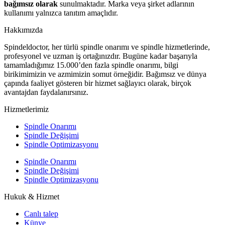
bağımsız olarak
sunulmaktadır. Marka veya şirket adlarının
kullanımı yalnızca tanıtım amaçlıdır.
Hakkımızda
Spindeldoctor, her türlü spindle onarımı ve spindle hizmetlerinde,
profesyonel ve uzman iş ortağınızdır. Bugüne kadar başarıyla
tamamladığımız 15.000’den fazla spindle onarımı, bilgi
birikimimizin ve azmimizin somut örneğidir. Bağımsız ve dünya
çapında faaliyet gösteren bir hizmet sağlayıcı olarak, birçok
avantajdan faydalanırsınız.
Hizmetlerimiz
Spindle Onarımı
Spindle Değişimi
Spindle Optimizasyonu
Spindle Onarımı
Spindle Değişimi
Spindle Optimizasyonu
Hukuk & Hizmet
Canlı talep
Künye