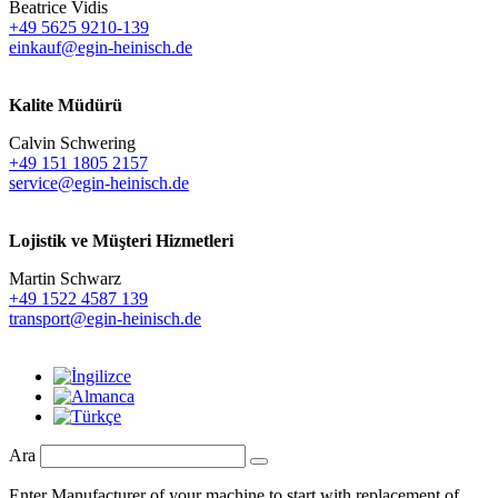
Beatrice Vidis
+49 5625 9210-139
einkauf@egin-heinisch.de
Kalite Müdürü
Calvin Schwering
+49 151 1805 2157
service@egin-heinisch.de
Lojistik ve
Müşteri Hizmetleri
Martin Schwarz
+49 1522 4587 139
transport@egin-heinisch.de
Ara
Enter Manufacturer of your machine to start with replacement of