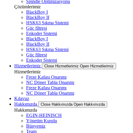
Spindle Optimizasyonu
Çözümlerimiz
BlackBoy I
BlackBoy II
HSK63 Sıkma Sistemi
Güç filtresi
Enkoder Sistemi
BlackBoy I
BlackBoy II
HSK63 Sıkma Sistemi
Güç filtresi
Enkoder Sistemi
Hizmetlerimiz
Close Hizmetlerimiz
Open Hizmetlerimiz
Hizmetlerimiz
Freze Kafası Onarımı
NC Döner Tabla Onarımı
Freze Kafası Onarımı
NC Döner Tabla Onarımı
Kılavuz
Hakkımızda
Close Hakkımızda
Open Hakkımızda
Hakkımızda
EGIN-HEINISCH
Yönetim Kurulu
Bünyemiz
Team