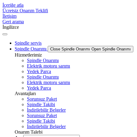
İçeriğe atla
Ücretsiz Onarım Teklifi
İletişim
Geri arama
İngilizce
Spindle servis
Spindle Onarımı
Close Spindle Onarımı
Open Spindle Onarımı
Hizmetlerimiz
Spindle Onarımı
Elektrik motoru sarımı
Yedek Parça
Spindle Onarımı
Elektrik motoru sarımı
Yedek Parça
Avantajları
Sorunsuz Paket
Spindle Takibi
İndirilebilir Belgeler
Sorunsuz Paket
Spindle Takibi
İndirilebilir Belgeler
Onarım Talebi