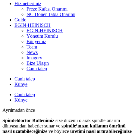
Hizmetlerimiz
Freze Kafası Onarımı
NC Döner Tabla Onarımı
Guide
EGIN-HEINISCH
EGIN-HEINISCH
Yönetim Kurulu
Bünyemiz
Team
News
Imagery
Bize Ulaşın
Canlı talep
Canlı talep
Künye
Canlı talep
Künye
Ayrılmadan önce
Spindeldoctor Bültenimiz
size düzenli olarak spindle onarım
dünyasından haberler sunar ve
spindle’ınızın kullanım ömrünü
nasıl uzatabileceğinize
ve böylece
üretimi nasıl artırabileceğinize