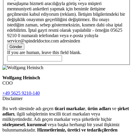
mesajlaşma hizmeti aracılığıyla görüş veya müşteri
memnuniyeti anketleri yapmak için benimle iletişime
geçilmesini kabul ediyorum (reklam). İletişim bilgilerimdeki bir
değişiklik onayımın geçerliliğini değiştirmez. Bu onayı
istediğim zaman, sebep göstermeksizin, kısmen dahi olsa iptal
edebilirim. İptal gayri resmi olarak yapılabilir - örneğin 05625
9210 0 numaralı telefondan veya e-posta yoluyla
service@spindeldoctor.com adresinden
Gönder
If you are human, leave this field blank.
Wolfgang Heinisch
COO
+49 5625 9210-140
Disclaimer
Bu web sitesinde adı geçen
ticari markalar
,
ürün adları
ve
şirket
adları
, ilgili sahiplerinin tescilli ticari markaları veya
mülkiyetindedir. Adı geçen markalar veya şirketlerle hiçbir
sözleşmesel
,
kurumsal
veya başka herhangi bir yasal ilişkimiz
bulunmamaktadır.
Hizmetlerimiz, üretici ve tedarikçilerden