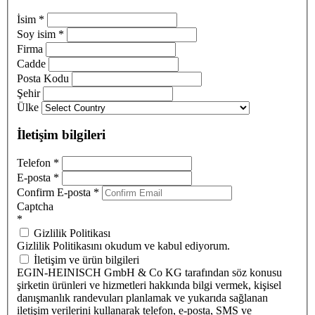
İsim
*
Soy isim
*
Firma
Cadde
Posta Kodu
Şehir
Ülke
İletişim bilgileri
Telefon
*
E-posta
*
Confirm E-posta
*
Captcha
*
Gizlilik Politikası
Gizlilik Politikasını okudum ve kabul ediyorum.
İletişim ve ürün bilgileri
EGIN-HEINISCH GmbH & Co KG tarafından söz konusu
şirketin ürünleri ve hizmetleri hakkında bilgi vermek, kişisel
danışmanlık randevuları planlamak ve yukarıda sağlanan
iletişim verilerini kullanarak telefon, e-posta, SMS ve