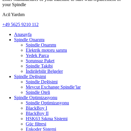
your Spindle
Acil Yardım
+49 5625 9210 112
Anasayfa
Spindle Onarımı
Spindle Onarımı
Elektrik motoru sarımı
Yedek Parça
Sorunsuz Paket
Spindle Takibi
İndirilebilir Belgeler
Spindle Değişimi
Spindle Değişimi
Mevcut Exchange Spindle’lar
Spindle Oteli
Spindle Optimizasyonu
Spindle Optimizasyonu
BlackBoy I
BlackBoy II
HSK63 Sıkma Sistemi
Güç filtresi
Enkoder Sistemi