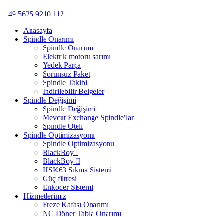
+49 5625 9210 112
Anasayfa
Spindle Onarımı
Spindle Onarımı
Elektrik motoru sarımı
Yedek Parça
Sorunsuz Paket
Spindle Takibi
İndirilebilir Belgeler
Spindle Değişimi
Spindle Değişimi
Mevcut Exchange Spindle’lar
Spindle Oteli
Spindle Optimizasyonu
Spindle Optimizasyonu
BlackBoy I
BlackBoy II
HSK63 Sıkma Sistemi
Güç filtresi
Enkoder Sistemi
Hizmetlerimiz
Freze Kafası Onarımı
NC Döner Tabla Onarımı