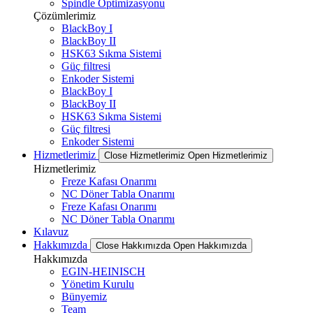
Spindle Optimizasyonu
Çözümlerimiz
BlackBoy I
BlackBoy II
HSK63 Sıkma Sistemi
Güç filtresi
Enkoder Sistemi
BlackBoy I
BlackBoy II
HSK63 Sıkma Sistemi
Güç filtresi
Enkoder Sistemi
Hizmetlerimiz
Close Hizmetlerimiz
Open Hizmetlerimiz
Hizmetlerimiz
Freze Kafası Onarımı
NC Döner Tabla Onarımı
Freze Kafası Onarımı
NC Döner Tabla Onarımı
Kılavuz
Hakkımızda
Close Hakkımızda
Open Hakkımızda
Hakkımızda
EGIN-HEINISCH
Yönetim Kurulu
Bünyemiz
Team