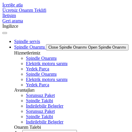
İçeriğe atla
Ücretsiz Onarım Teklifi
İletişim
Geri arama
İngilizce
Spindle servis
Spindle Onarımı
Close Spindle Onarımı
Open Spindle Onarımı
Hizmetlerimiz
Spindle Onarımı
Elektrik motoru sarımı
Yedek Parça
Spindle Onarımı
Elektrik motoru sarımı
Yedek Parça
Avantajları
Sorunsuz Paket
Spindle Takibi
İndirilebilir Belgeler
Sorunsuz Paket
Spindle Takibi
İndirilebilir Belgeler
Onarım Talebi