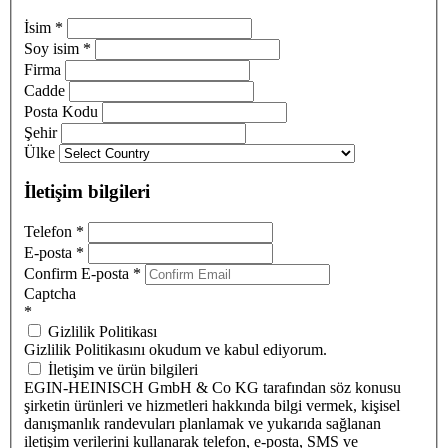
İsim
*
Soy isim
*
Firma
Cadde
Posta Kodu
Şehir
Ülke
İletişim bilgileri
Telefon
*
E-posta
*
Confirm E-posta
*
Captcha
*
Gizlilik Politikası
Gizlilik Politikasını okudum ve kabul ediyorum.
İletişim ve ürün bilgileri
EGIN-HEINISCH GmbH & Co KG tarafından söz konusu
şirketin ürünleri ve hizmetleri hakkında bilgi vermek, kişisel
danışmanlık randevuları planlamak ve yukarıda sağlanan
iletişim verilerini kullanarak telefon, e-posta, SMS ve