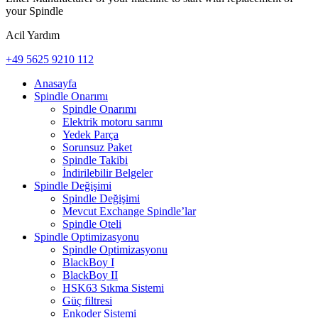
your Spindle
Acil Yardım
+49 5625 9210 112
Anasayfa
Spindle Onarımı
Spindle Onarımı
Elektrik motoru sarımı
Yedek Parça
Sorunsuz Paket
Spindle Takibi
İndirilebilir Belgeler
Spindle Değişimi
Spindle Değişimi
Mevcut Exchange Spindle’lar
Spindle Oteli
Spindle Optimizasyonu
Spindle Optimizasyonu
BlackBoy I
BlackBoy II
HSK63 Sıkma Sistemi
Güç filtresi
Enkoder Sistemi