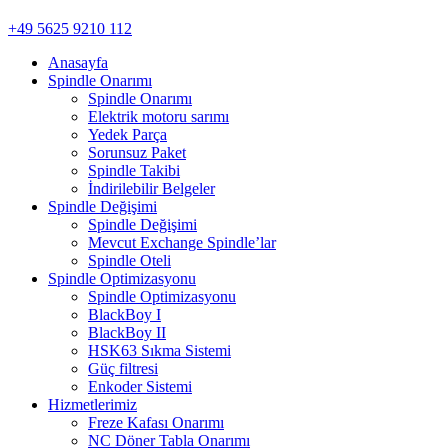
+49 5625 9210 112
Anasayfa
Spindle Onarımı
Spindle Onarımı
Elektrik motoru sarımı
Yedek Parça
Sorunsuz Paket
Spindle Takibi
İndirilebilir Belgeler
Spindle Değişimi
Spindle Değişimi
Mevcut Exchange Spindle’lar
Spindle Oteli
Spindle Optimizasyonu
Spindle Optimizasyonu
BlackBoy I
BlackBoy II
HSK63 Sıkma Sistemi
Güç filtresi
Enkoder Sistemi
Hizmetlerimiz
Freze Kafası Onarımı
NC Döner Tabla Onarımı