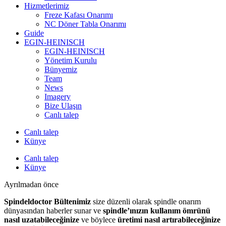
Hizmetlerimiz
Freze Kafası Onarımı
NC Döner Tabla Onarımı
Guide
EGIN-HEINISCH
EGIN-HEINISCH
Yönetim Kurulu
Bünyemiz
Team
News
Imagery
Bize Ulaşın
Canlı talep
Canlı talep
Künye
Canlı talep
Künye
Ayrılmadan önce
Spindeldoctor Bültenimiz
size düzenli olarak spindle onarım
dünyasından haberler sunar ve
spindle’ınızın kullanım ömrünü
nasıl uzatabileceğinize
ve böylece
üretimi nasıl artırabileceğinize