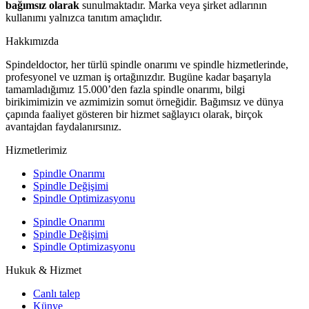
bağımsız olarak
sunulmaktadır. Marka veya şirket adlarının
kullanımı yalnızca tanıtım amaçlıdır.
Hakkımızda
Spindeldoctor, her türlü spindle onarımı ve spindle hizmetlerinde,
profesyonel ve uzman iş ortağınızdır. Bugüne kadar başarıyla
tamamladığımız 15.000’den fazla spindle onarımı, bilgi
birikimimizin ve azmimizin somut örneğidir. Bağımsız ve dünya
çapında faaliyet gösteren bir hizmet sağlayıcı olarak, birçok
avantajdan faydalanırsınız.
Hizmetlerimiz
Spindle Onarımı
Spindle Değişimi
Spindle Optimizasyonu
Spindle Onarımı
Spindle Değişimi
Spindle Optimizasyonu
Hukuk & Hizmet
Canlı talep
Künye