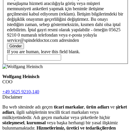
mesajlaşma hizmeti aracılığıyla görüş veya müşteri
memnuniyeti anketleri yapmak için benimle iletişime
geçilmesini kabul ediyorum (reklam). İletişim bilgilerimdeki bir
değişiklik onayımın geçerliliğini değiştirmez. Bu onayı
istediğim zaman, sebep göstermeksizin, kısmen dahi olsa iptal
edebilirim. İptal gayri resmi olarak yapılabilir - örneğin 05625
9210 0 numaralı telefondan veya e-posta yoluyla
service@spindeldoctor.com adresinden
Gönder
If you are human, leave this field blank.
Wolfgang Heinisch
COO
+49 5625 9210-140
Disclaimer
Bu web sitesinde adı geçen
ticari markalar
,
ürün adları
ve
şirket
adları
, ilgili sahiplerinin tescilli ticari markaları veya
mülkiyetindedir. Adı geçen markalar veya şirketlerle hiçbir
sözleşmesel
,
kurumsal
veya başka herhangi bir yasal ilişkimiz
bulunmamaktadır.
Hizmetlerimiz, üretici ve tedarikçilerden