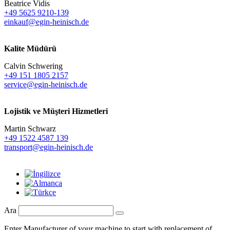
Beatrice Vidis
+49 5625 9210-139
einkauf@egin-heinisch.de
Kalite Müdürü
Calvin Schwering
+49 151 1805 2157
service@egin-heinisch.de
Lojistik ve
Müşteri Hizmetleri
Martin Schwarz
+49 1522 4587 139
transport@egin-heinisch.de
Ara
Enter Manufacturer of your machine to start with replacement of