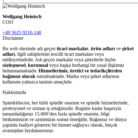
Wolfgang Heinisch
COO
+49 5625 9210-140
Disclaimer
Bu web sitesinde adı geçen
ticari markalar
,
ürün adları
ve
şirket
adları
, ilgili sahiplerinin tescilli ticari markaları veya
mülkiyetindedir. Adı geçen markalar veya şirketlerle hiçbir
sözleşmesel
,
kurumsal
veya başka herhangi bir yasal ilişkimiz
bulunmamaktadır.
Hizmetlerimiz, üretici ve tedarikçilerden
bağımsız olarak
sunulmaktadır. Marka veya şirket adlarının
kullanımı yalnızca tanıtım amaçlıdır.
Hakkımızda
Spindeldoctor, her türlü spindle onarımı ve spindle hizmetlerinde,
profesyonel ve uzman iş ortağınızdır. Bugüne kadar başarıyla
tamamladığımız 15.000’den fazla spindle onarımı, bilgi
birikimimizin ve azmimizin somut örneğidir. Bağımsız ve dünya
çapında faaliyet gösteren bir hizmet sağlayıcı olarak, birçok
avantajdan faydalanırsınız.