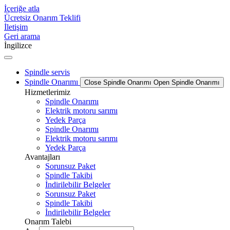
İçeriğe atla
Ücretsiz Onarım Teklifi
İletişim
Geri arama
İngilizce
Spindle servis
Spindle Onarımı
Close Spindle Onarımı
Open Spindle Onarımı
Hizmetlerimiz
Spindle Onarımı
Elektrik motoru sarımı
Yedek Parça
Spindle Onarımı
Elektrik motoru sarımı
Yedek Parça
Avantajları
Sorunsuz Paket
Spindle Takibi
İndirilebilir Belgeler
Sorunsuz Paket
Spindle Takibi
İndirilebilir Belgeler
Onarım Talebi