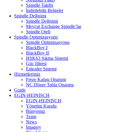
Spindle Takibi
İndirilebilir Belgeler
Spindle Değişimi
Spindle Değişimi
Mevcut Exchange Spindle’lar
Spindle Oteli
Spindle Optimizasyonu
Spindle Optimizasyonu
BlackBoy I
BlackBoy II
HSK63 Sıkma Sistemi
Güç filtresi
Enkoder Sistemi
Hizmetlerimiz
Freze Kafası Onarımı
NC Döner Tabla Onarımı
Guide
EGIN-HEINISCH
EGIN-HEINISCH
Yönetim Kurulu
Bünyemiz
Team
News
Imagery