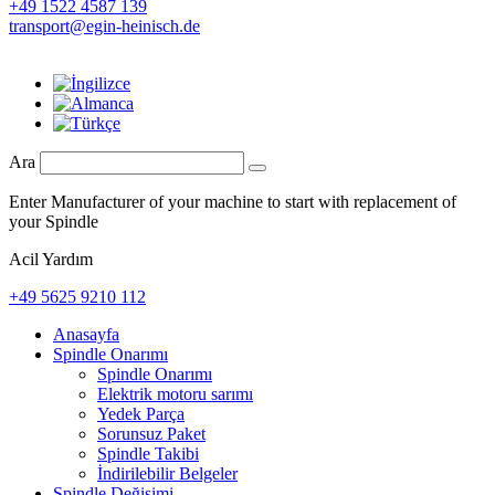
+49 1522 4587 139
transport@egin-heinisch.de
Ara
Enter Manufacturer of your machine to start with replacement of
your Spindle
Acil Yardım
+49 5625 9210 112
Anasayfa
Spindle Onarımı
Spindle Onarımı
Elektrik motoru sarımı
Yedek Parça
Sorunsuz Paket
Spindle Takibi
İndirilebilir Belgeler
Spindle Değişimi