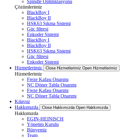
Spindle Optimizasyonu
Çözümlerimiz
BlackBoy I
BlackBoy II
HSK63 Sıkma Sistemi
Güç filtresi
Enkoder Sistemi
BlackBoy I
BlackBoy II
HSK63 Sıkma Sistemi
Güç filtresi
Enkoder Sistemi
Hizmetlerimiz
Close Hizmetlerimiz
Open Hizmetlerimiz
Hizmetlerimiz
Freze Kafası Onarımı
NC Döner Tabla Onarımı
Freze Kafası Onarımı
NC Döner Tabla Onarımı
Kılavuz
Hakkımızda
Close Hakkımızda
Open Hakkımızda
Hakkımızda
EGIN-HEINISCH
Yönetim Kurulu
Bünyemiz
Team