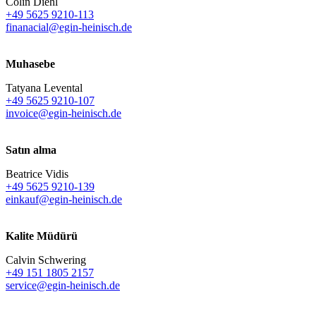
Colin Diehl
+49 5625 9210-113
finanacial@egin-heinisch.de
Muhasebe
Tatyana Levental
+49 5625 9210-107
invoice@egin-heinisch.de
Satın alma
Beatrice Vidis
+49 5625 9210-139
einkauf@egin-heinisch.de
Kalite Müdürü
Calvin Schwering
+49 151 1805 2157
service@egin-heinisch.de