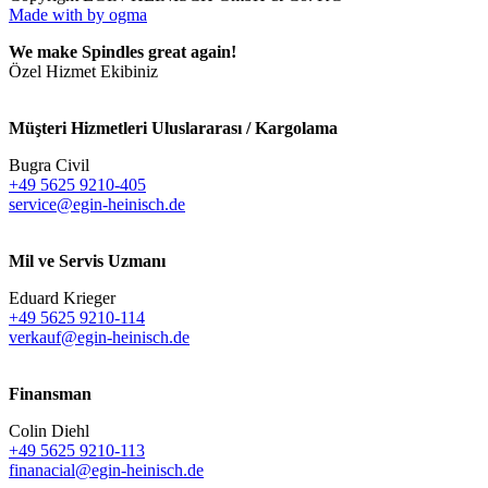
Made with
by ogma
We make Spindles great again!
Özel Hizmet Ekibiniz
Müşteri Hizmetleri Uluslararası / Kargolama
Bugra Civil
+49 5625 9210-405
service@egin-heinisch.de
Mil ve Servis Uzmanı
Eduard Krieger
+49 5625 9210-114
verkauf@egin-heinisch.de
Finansman
Colin Diehl
+49 5625 9210-113
finanacial@egin-heinisch.de