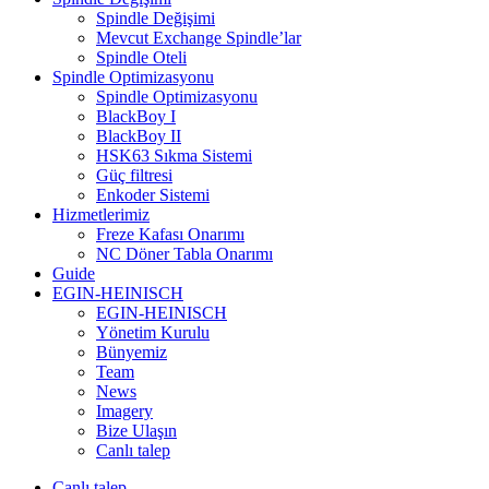
Spindle Değişimi
Mevcut Exchange Spindle’lar
Spindle Oteli
Spindle Optimizasyonu
Spindle Optimizasyonu
BlackBoy I
BlackBoy II
HSK63 Sıkma Sistemi
Güç filtresi
Enkoder Sistemi
Hizmetlerimiz
Freze Kafası Onarımı
NC Döner Tabla Onarımı
Guide
EGIN-HEINISCH
EGIN-HEINISCH
Yönetim Kurulu
Bünyemiz
Team
News
Imagery
Bize Ulaşın
Canlı talep
Canlı talep