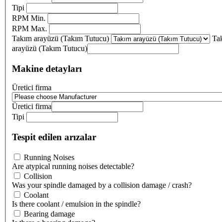
Tipi
RPM Min.
RPM Max.
Takım arayüzü (Takım Tutucu)
Ta
arayüzü (Takım Tutucu)
Makine detayları
Üretici firma
Üretici firma
Tipi
Tespit edilen arızalar
Running Noises
Are atypical running noises detectable?
Collision
Was your spindle damaged by a collision damage / crash?
Coolant
Is there coolant / emulsion in the spindle?
Bearing damage