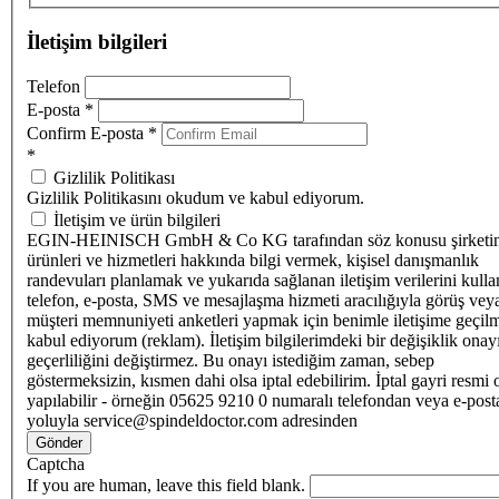
İletişim bilgileri
Telefon
E-posta
*
Confirm E-posta
*
*
Gizlilik Politikası
Gizlilik Politikasını okudum ve kabul ediyorum.
İletişim ve ürün bilgileri
EGIN-HEINISCH GmbH & Co KG tarafından söz konusu şirketi
ürünleri ve hizmetleri hakkında bilgi vermek, kişisel danışmanlık
randevuları planlamak ve yukarıda sağlanan iletişim verilerini kull
telefon, e-posta, SMS ve mesajlaşma hizmeti aracılığıyla görüş vey
müşteri memnuniyeti anketleri yapmak için benimle iletişime geçilm
kabul ediyorum (reklam). İletişim bilgilerimdeki bir değişiklik ona
geçerliliğini değiştirmez. Bu onayı istediğim zaman, sebep
göstermeksizin, kısmen dahi olsa iptal edebilirim. İptal gayri resmi 
yapılabilir - örneğin 05625 9210 0 numaralı telefondan veya e-post
yoluyla service@spindeldoctor.com adresinden
Gönder
Captcha
If you are human, leave this field blank.