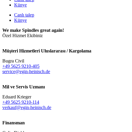
Künye
Canlı talep
Künye
We make Spindles great again!
Özel Hizmet Ekibiniz
Müşteri Hizmetleri Uluslararası / Kargolama
Bugra Civil
+49 5625 9210-405
service@egin-heinisch.de
Mil ve Servis Uzmanı
Eduard Krieger
+49 5625 9210-114
verkauf@egin-heinisch.de
Finansman