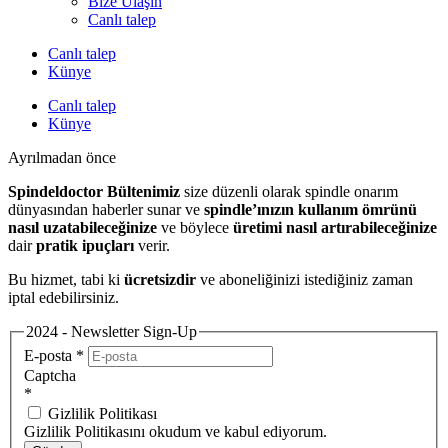
Bize Ulaşın
Canlı talep
Canlı talep
Künye
Canlı talep
Künye
Ayrılmadan önce
Spindeldoctor Bültenimiz
size düzenli olarak spindle onarım
dünyasından haberler sunar ve
spindle’ınızın kullanım ömrünü
nasıl uzatabileceğinize
ve böylece
üretimi nasıl artırabileceğinize
dair
pratik ipuçları
verir.
Bu hizmet, tabi ki
ücretsizdir
ve aboneliğinizi istediğiniz zaman
iptal edebilirsiniz.
2024 - Newsletter Sign-Up
E-posta
*
Captcha
*
Gizlilik Politikası
Gizlilik Politikasını okudum ve kabul ediyorum.