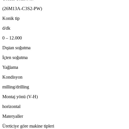
(26M13A-C3S2-PW)
Konik tip
d/dk
0 – 12.000
Dıştan soğutma
İçten soğutma
Yağlama
Kondisyon
milling/drilling
Montaj yönü (V-H)
horizontal
Materyaller
Üreticiye göre makine tipleri