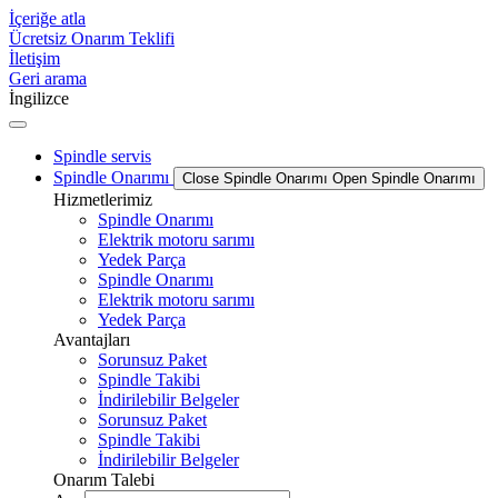
İçeriğe atla
Ücretsiz Onarım Teklifi
İletişim
Geri arama
İngilizce
Spindle servis
Spindle Onarımı
Close Spindle Onarımı
Open Spindle Onarımı
Hizmetlerimiz
Spindle Onarımı
Elektrik motoru sarımı
Yedek Parça
Spindle Onarımı
Elektrik motoru sarımı
Yedek Parça
Avantajları
Sorunsuz Paket
Spindle Takibi
İndirilebilir Belgeler
Sorunsuz Paket
Spindle Takibi
İndirilebilir Belgeler
Onarım Talebi