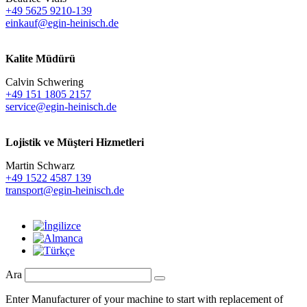
+49 5625 9210-139
einkauf@egin-heinisch.de
Kalite Müdürü
Calvin Schwering
+49 151 1805 2157
service@egin-heinisch.de
Lojistik ve
Müşteri Hizmetleri
Martin Schwarz
+49 1522 4587 139
transport@egin-heinisch.de
Ara
Enter Manufacturer of your machine to start with replacement of