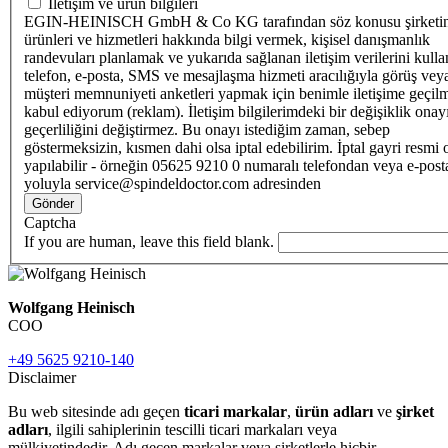
İletişim ve ürün bilgileri
EGIN-HEINISCH GmbH & Co KG tarafından söz konusu şirketi
ürünleri ve hizmetleri hakkında bilgi vermek, kişisel danışmanlık
randevuları planlamak ve yukarıda sağlanan iletişim verilerini kull
telefon, e-posta, SMS ve mesajlaşma hizmeti aracılığıyla görüş vey
müşteri memnuniyeti anketleri yapmak için benimle iletişime geçilm
kabul ediyorum (reklam). İletişim bilgilerimdeki bir değişiklik ona
geçerliliğini değiştirmez. Bu onayı istediğim zaman, sebep
göstermeksizin, kısmen dahi olsa iptal edebilirim. İptal gayri resmi 
yapılabilir - örneğin 05625 9210 0 numaralı telefondan veya e-post
yoluyla service@spindeldoctor.com adresinden
Gönder
Captcha
If you are human, leave this field blank.
Wolfgang Heinisch
COO
+49 5625 9210-140
Disclaimer
Bu web sitesinde adı geçen
ticari markalar
,
ürün adları
ve
şirket
adları
, ilgili sahiplerinin tescilli ticari markaları veya
mülkiyetindedir. Adı geçen markalar veya şirketlerle hiçbir