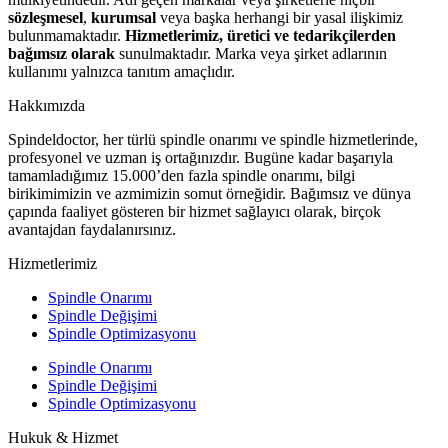
sözleşmesel
,
kurumsal
veya başka herhangi bir yasal ilişkimiz
bulunmamaktadır.
Hizmetlerimiz, üretici ve tedarikçilerden
bağımsız olarak
sunulmaktadır. Marka veya şirket adlarının
kullanımı yalnızca tanıtım amaçlıdır.
Hakkımızda
Spindeldoctor, her türlü spindle onarımı ve spindle hizmetlerinde,
profesyonel ve uzman iş ortağınızdır. Bugüne kadar başarıyla
tamamladığımız 15.000’den fazla spindle onarımı, bilgi
birikimimizin ve azmimizin somut örneğidir. Bağımsız ve dünya
çapında faaliyet gösteren bir hizmet sağlayıcı olarak, birçok
avantajdan faydalanırsınız.
Hizmetlerimiz
Spindle Onarımı
Spindle Değişimi
Spindle Optimizasyonu
Spindle Onarımı
Spindle Değişimi
Spindle Optimizasyonu
Hukuk & Hizmet