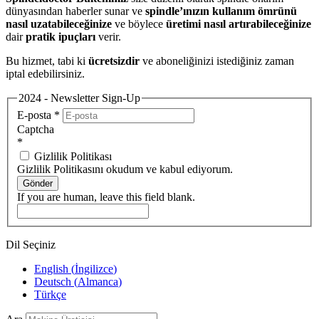
dünyasından haberler sunar ve
spindle’ınızın kullanım ömrünü
nasıl uzatabileceğinize
ve böylece
üretimi nasıl artırabileceğinize
dair
pratik ipuçları
verir.
Bu hizmet, tabi ki
ücretsizdir
ve aboneliğinizi istediğiniz zaman
iptal edebilirsiniz.
2024 - Newsletter Sign-Up
E-posta
*
Captcha
*
Gizlilik Politikası
Gizlilik Politikasını okudum ve kabul ediyorum.
Gönder
If you are human, leave this field blank.
Dil Seçiniz
English
(
İngilizce
)
Deutsch
(
Almanca
)
Türkçe