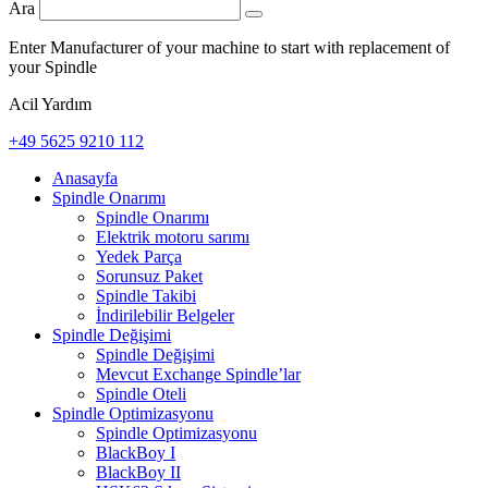
Ara
Enter Manufacturer of your machine to start with replacement of
your Spindle
Acil Yardım
+49 5625 9210 112
Anasayfa
Spindle Onarımı
Spindle Onarımı
Elektrik motoru sarımı
Yedek Parça
Sorunsuz Paket
Spindle Takibi
İndirilebilir Belgeler
Spindle Değişimi
Spindle Değişimi
Mevcut Exchange Spindle’lar
Spindle Oteli
Spindle Optimizasyonu
Spindle Optimizasyonu
BlackBoy I
BlackBoy II