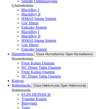
Spindle Optimizasyonu
Çözümlerimiz
BlackBoy I
BlackBoy II
HSK63 Sıkma Sistemi
Güç filtresi
Enkoder Sistemi
BlackBoy I
BlackBoy II
HSK63 Sıkma Sistemi
Güç filtresi
Enkoder Sistemi
Hizmetlerimiz
Close Hizmetlerimiz
Open Hizmetlerimiz
Hizmetlerimiz
Freze Kafası Onarımı
NC Döner Tabla Onarımı
Freze Kafası Onarımı
NC Döner Tabla Onarımı
Kılavuz
Hakkımızda
Close Hakkımızda
Open Hakkımızda
Hakkımızda
EGIN-HEINISCH
Yönetim Kurulu
Bünyemiz
Team