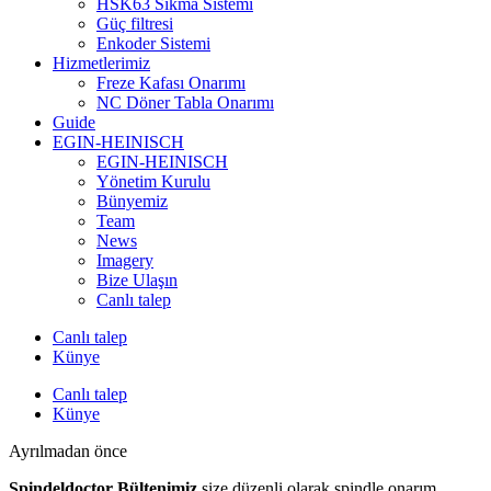
HSK63 Sıkma Sistemi
Güç filtresi
Enkoder Sistemi
Hizmetlerimiz
Freze Kafası Onarımı
NC Döner Tabla Onarımı
Guide
EGIN-HEINISCH
EGIN-HEINISCH
Yönetim Kurulu
Bünyemiz
Team
News
Imagery
Bize Ulaşın
Canlı talep
Canlı talep
Künye
Canlı talep
Künye
Ayrılmadan önce
Spindeldoctor Bültenimiz
size düzenli olarak spindle onarım