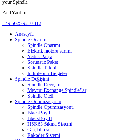
your Spindle
Acil Yardım
+49 5625 9210 112
Anasayfa
Spindle Onarımı
Spindle Onarımı
Elektrik motoru sarımı
Yedek Parça
Sorunsuz Paket
Spindle Takibi
İndirilebilir Belgeler
Spindle Değişimi
Spindle Değişimi
Mevcut Exchange Spindle’lar
Spindle Oteli
Spindle Optimizasyonu
Spindle Optimizasyonu
BlackBoy I
BlackBoy II
HSK63 Sıkma Sistemi
Güç filtresi
Enkoder Sistemi