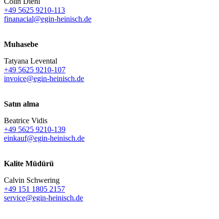
Colin Diehl
+49 5625 9210-113
finanacial@egin-heinisch.de
Muhasebe
Tatyana Levental
+49 5625 9210-107
invoice@egin-heinisch.de
Satın alma
Beatrice Vidis
+49 5625 9210-139
einkauf@egin-heinisch.de
Kalite Müdürü
Calvin Schwering
+49 151 1805 2157
service@egin-heinisch.de