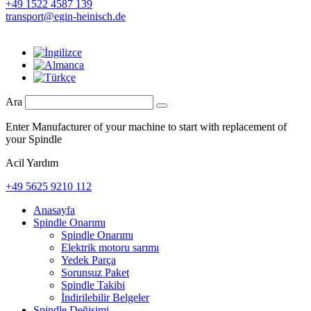
+49 1522 4587 139
transport@egin-heinisch.de
Ara
Enter Manufacturer of your machine to start with replacement of
your Spindle
Acil Yardım
+49 5625 9210 112
Anasayfa
Spindle Onarımı
Spindle Onarımı
Elektrik motoru sarımı
Yedek Parça
Sorunsuz Paket
Spindle Takibi
İndirilebilir Belgeler
Spindle Değişimi