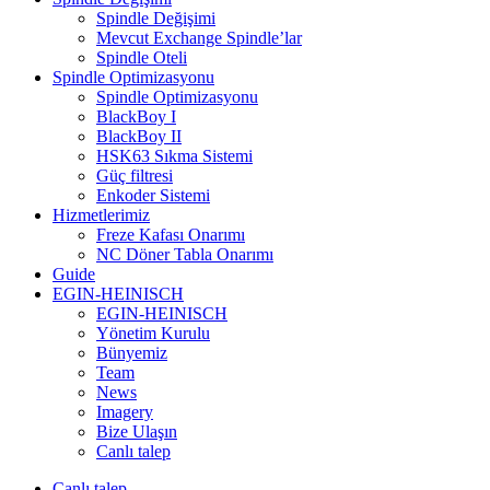
Spindle Değişimi
Mevcut Exchange Spindle’lar
Spindle Oteli
Spindle Optimizasyonu
Spindle Optimizasyonu
BlackBoy I
BlackBoy II
HSK63 Sıkma Sistemi
Güç filtresi
Enkoder Sistemi
Hizmetlerimiz
Freze Kafası Onarımı
NC Döner Tabla Onarımı
Guide
EGIN-HEINISCH
EGIN-HEINISCH
Yönetim Kurulu
Bünyemiz
Team
News
Imagery
Bize Ulaşın
Canlı talep
Canlı talep