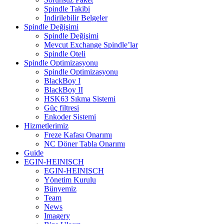
Spindle Takibi
İndirilebilir Belgeler
Spindle Değişimi
Spindle Değişimi
Mevcut Exchange Spindle’lar
Spindle Oteli
Spindle Optimizasyonu
Spindle Optimizasyonu
BlackBoy I
BlackBoy II
HSK63 Sıkma Sistemi
Güç filtresi
Enkoder Sistemi
Hizmetlerimiz
Freze Kafası Onarımı
NC Döner Tabla Onarımı
Guide
EGIN-HEINISCH
EGIN-HEINISCH
Yönetim Kurulu
Bünyemiz
Team
News
Imagery