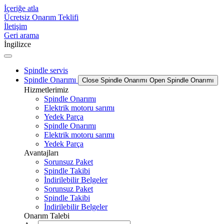
İçeriğe atla
Ücretsiz Onarım Teklifi
İletişim
Geri arama
İngilizce
Spindle servis
Spindle Onarımı
Close Spindle Onarımı
Open Spindle Onarımı
Hizmetlerimiz
Spindle Onarımı
Elektrik motoru sarımı
Yedek Parça
Spindle Onarımı
Elektrik motoru sarımı
Yedek Parça
Avantajları
Sorunsuz Paket
Spindle Takibi
İndirilebilir Belgeler
Sorunsuz Paket
Spindle Takibi
İndirilebilir Belgeler
Onarım Talebi