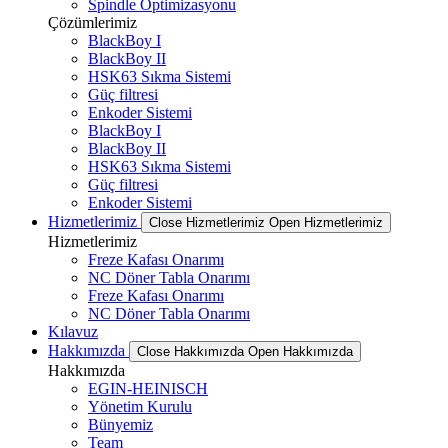
Spindle Optimizasyonu
Çözümlerimiz
BlackBoy I
BlackBoy II
HSK63 Sıkma Sistemi
Güç filtresi
Enkoder Sistemi
BlackBoy I
BlackBoy II
HSK63 Sıkma Sistemi
Güç filtresi
Enkoder Sistemi
Hizmetlerimiz
Close Hizmetlerimiz
Open Hizmetlerimiz
Hizmetlerimiz
Freze Kafası Onarımı
NC Döner Tabla Onarımı
Freze Kafası Onarımı
NC Döner Tabla Onarımı
Kılavuz
Hakkımızda
Close Hakkımızda
Open Hakkımızda
Hakkımızda
EGIN-HEINISCH
Yönetim Kurulu
Bünyemiz
Team