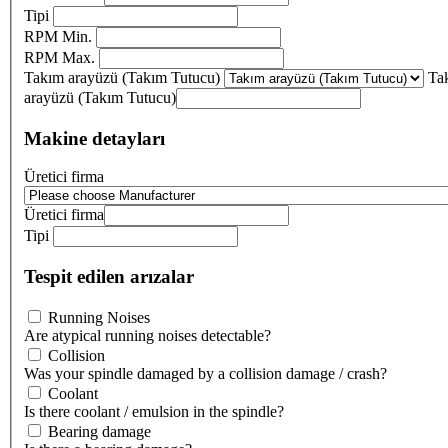
Tipi
RPM Min.
RPM Max.
Takım arayüzü (Takım Tutucu)
Ta
arayüzü (Takım Tutucu)
Makine detayları
Üretici firma
Üretici firma
Tipi
Tespit edilen arızalar
Running Noises
Are atypical running noises detectable?
Collision
Was your spindle damaged by a collision damage / crash?
Coolant
Is there coolant / emulsion in the spindle?
Bearing damage