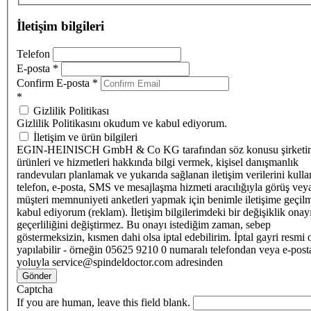
İletişim bilgileri
Telefon
E-posta
*
Confirm E-posta
*
*
Gizlilik Politikası
Gizlilik Politikasını okudum ve kabul ediyorum.
İletişim ve ürün bilgileri
EGIN-HEINISCH GmbH & Co KG tarafından söz konusu şirketi
ürünleri ve hizmetleri hakkında bilgi vermek, kişisel danışmanlık
randevuları planlamak ve yukarıda sağlanan iletişim verilerini kull
telefon, e-posta, SMS ve mesajlaşma hizmeti aracılığıyla görüş vey
müşteri memnuniyeti anketleri yapmak için benimle iletişime geçilm
kabul ediyorum (reklam). İletişim bilgilerimdeki bir değişiklik ona
geçerliliğini değiştirmez. Bu onayı istediğim zaman, sebep
göstermeksizin, kısmen dahi olsa iptal edebilirim. İptal gayri resmi 
yapılabilir - örneğin 05625 9210 0 numaralı telefondan veya e-post
yoluyla service@spindeldoctor.com adresinden
Gönder
Captcha
If you are human, leave this field blank.