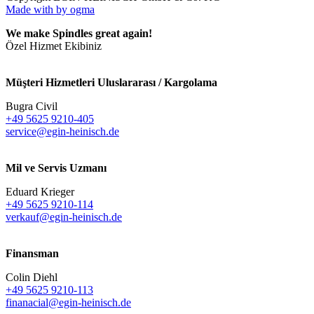
Made with
by ogma
We make Spindles great again!
Özel Hizmet Ekibiniz
Müşteri Hizmetleri Uluslararası / Kargolama
Bugra Civil
+49 5625 9210-405
service@egin-heinisch.de
Mil ve Servis Uzmanı
Eduard Krieger
+49 5625 9210-114
verkauf@egin-heinisch.de
Finansman
Colin Diehl
+49 5625 9210-113
finanacial@egin-heinisch.de