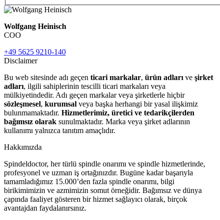
Wolfgang Heinisch
COO
+49 5625 9210-140
Disclaimer
Bu web sitesinde adı geçen
ticari markalar
,
ürün adları
ve
şirket
adları
, ilgili sahiplerinin tescilli ticari markaları veya
mülkiyetindedir. Adı geçen markalar veya şirketlerle hiçbir
sözleşmesel
,
kurumsal
veya başka herhangi bir yasal ilişkimiz
bulunmamaktadır.
Hizmetlerimiz, üretici ve tedarikçilerden
bağımsız olarak
sunulmaktadır. Marka veya şirket adlarının
kullanımı yalnızca tanıtım amaçlıdır.
Hakkımızda
Spindeldoctor, her türlü spindle onarımı ve spindle hizmetlerinde,
profesyonel ve uzman iş ortağınızdır. Bugüne kadar başarıyla
tamamladığımız 15.000’den fazla spindle onarımı, bilgi
birikimimizin ve azmimizin somut örneğidir. Bağımsız ve dünya
çapında faaliyet gösteren bir hizmet sağlayıcı olarak, birçok
avantajdan faydalanırsınız.