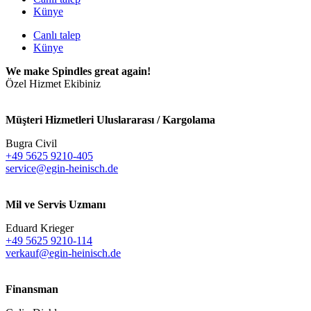
Künye
Canlı talep
Künye
We make Spindles great again!
Özel Hizmet Ekibiniz
Müşteri Hizmetleri Uluslararası / Kargolama
Bugra Civil
+49 5625 9210-405
service@egin-heinisch.de
Mil ve Servis Uzmanı
Eduard Krieger
+49 5625 9210-114
verkauf@egin-heinisch.de
Finansman