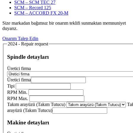
SCM – SCM TEC 27
SCM – Record 125
SCM – ACCORD FX 20-M
Size markadan bağımsız bir onarım teklifi sunmaktan memnuniyet
duyarız.
Onarım Talep Edin
2024 - Repair request
Spindle detayları
Üretici firma
Üretici firma
Tipi
RPM Min.
RPM Max.
Takım arayüzü (Takım Tutucu)
Ta
arayüzü (Takım Tutucu)
Makine detayları