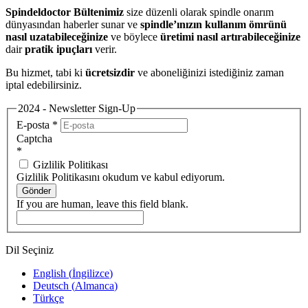
Spindeldoctor Bültenimiz
size düzenli olarak spindle onarım
dünyasından haberler sunar ve
spindle’ınızın kullanım ömrünü
nasıl uzatabileceğinize
ve böylece
üretimi nasıl artırabileceğinize
dair
pratik ipuçları
verir.
Bu hizmet, tabi ki
ücretsizdir
ve aboneliğinizi istediğiniz zaman
iptal edebilirsiniz.
2024 - Newsletter Sign-Up
E-posta
*
Captcha
*
Gizlilik Politikası
Gizlilik Politikasını okudum ve kabul ediyorum.
Gönder
If you are human, leave this field blank.
Dil Seçiniz
English
(
İngilizce
)
Deutsch
(
Almanca
)
Türkçe