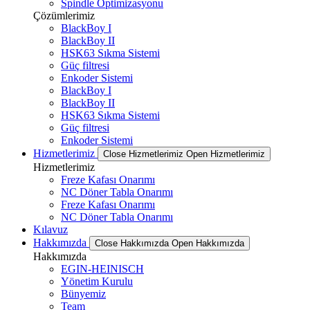
Spindle Optimizasyonu
Çözümlerimiz
BlackBoy I
BlackBoy II
HSK63 Sıkma Sistemi
Güç filtresi
Enkoder Sistemi
BlackBoy I
BlackBoy II
HSK63 Sıkma Sistemi
Güç filtresi
Enkoder Sistemi
Hizmetlerimiz
Close Hizmetlerimiz
Open Hizmetlerimiz
Hizmetlerimiz
Freze Kafası Onarımı
NC Döner Tabla Onarımı
Freze Kafası Onarımı
NC Döner Tabla Onarımı
Kılavuz
Hakkımızda
Close Hakkımızda
Open Hakkımızda
Hakkımızda
EGIN-HEINISCH
Yönetim Kurulu
Bünyemiz
Team