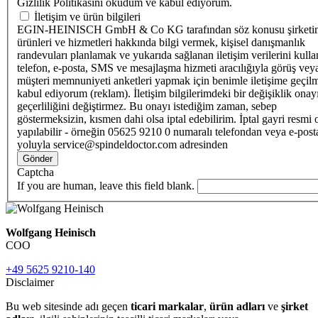
Gizlilik Politikasını okudum ve kabul ediyorum.
İletişim ve ürün bilgileri
EGIN-HEINISCH GmbH & Co KG tarafından söz konusu şirketi
ürünleri ve hizmetleri hakkında bilgi vermek, kişisel danışmanlık
randevuları planlamak ve yukarıda sağlanan iletişim verilerini kull
telefon, e-posta, SMS ve mesajlaşma hizmeti aracılığıyla görüş vey
müşteri memnuniyeti anketleri yapmak için benimle iletişime geçilm
kabul ediyorum (reklam). İletişim bilgilerimdeki bir değişiklik ona
geçerliliğini değiştirmez. Bu onayı istediğim zaman, sebep
göstermeksizin, kısmen dahi olsa iptal edebilirim. İptal gayri resmi 
yapılabilir - örneğin 05625 9210 0 numaralı telefondan veya e-post
yoluyla service@spindeldoctor.com adresinden
Gönder
Captcha
If you are human, leave this field blank.
Wolfgang Heinisch
COO
+49 5625 9210-140
Disclaimer
Bu web sitesinde adı geçen
ticari markalar
,
ürün adları
ve
şirket