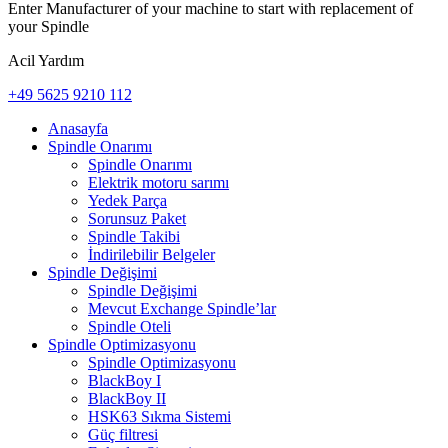
Enter Manufacturer of your machine to start with replacement of
your Spindle
Acil Yardım
+49 5625 9210 112
Anasayfa
Spindle Onarımı
Spindle Onarımı
Elektrik motoru sarımı
Yedek Parça
Sorunsuz Paket
Spindle Takibi
İndirilebilir Belgeler
Spindle Değişimi
Spindle Değişimi
Mevcut Exchange Spindle’lar
Spindle Oteli
Spindle Optimizasyonu
Spindle Optimizasyonu
BlackBoy I
BlackBoy II
HSK63 Sıkma Sistemi
Güç filtresi