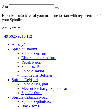
Ara
Enter Manufacturer of your machine to start with replacement of
your Spindle
Acil Yardım
+49 5625 9210 112
Anasayfa
Spindle Onarımı
Spindle Onarımı
Elektrik motoru sarımı
Yedek Parça
Sorunsuz Paket
Spindle Takibi
İndirilebilir Belgeler
Spindle Değişimi
Spindle Değişimi
Mevcut Exchange Spindle’lar
Spindle Oteli
Spindle Optimizasyonu
Spindle Optimizasyonu
BlackBoy I