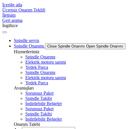
İçeriğe atla
Ücretsiz Onarım Teklifi
İletişim
Geri arama
İngilizce
Spindle servis
Spindle Onarımı
Close Spindle Onarımı
Open Spindle Onarımı
Hizmetlerimiz
Spindle Onarımı
Elektrik motoru sarımı
Yedek Parça
Spindle Onarımı
Elektrik motoru sarımı
Yedek Parça
Avantajları
Sorunsuz Paket
Spindle Takibi
İndirilebilir Belgeler
Sorunsuz Paket
Spindle Takibi
İndirilebilir Belgeler
Onarım Talebi