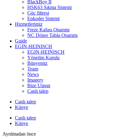
BlackBoy II
HSK63 Sıkma Sistemi
Güç filtresi
Enkoder Sistemi
Hizmetlerimiz
Freze Kafası Onarımı
NC Döner Tabla Onarımı
Guide
EGIN-HEINISCH
EGIN-HEINISCH
Yönetim Kurulu
Bünyemiz
Team
News
Imagery
Bize Ulaşın
Canlı talep
Canlı talep
Künye
Canlı talep
Künye
Ayrılmadan önce