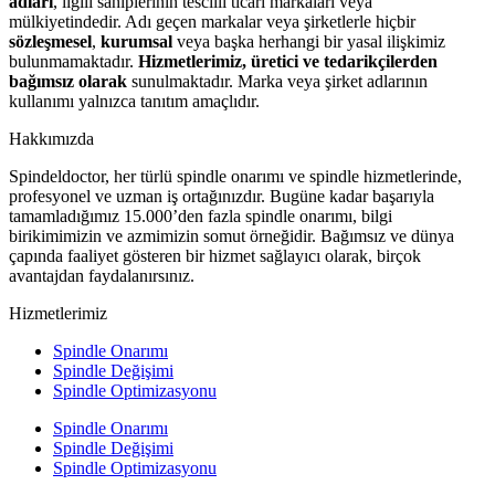
adları
, ilgili sahiplerinin tescilli ticari markaları veya
mülkiyetindedir. Adı geçen markalar veya şirketlerle hiçbir
sözleşmesel
,
kurumsal
veya başka herhangi bir yasal ilişkimiz
bulunmamaktadır.
Hizmetlerimiz, üretici ve tedarikçilerden
bağımsız olarak
sunulmaktadır. Marka veya şirket adlarının
kullanımı yalnızca tanıtım amaçlıdır.
Hakkımızda
Spindeldoctor, her türlü spindle onarımı ve spindle hizmetlerinde,
profesyonel ve uzman iş ortağınızdır. Bugüne kadar başarıyla
tamamladığımız 15.000’den fazla spindle onarımı, bilgi
birikimimizin ve azmimizin somut örneğidir. Bağımsız ve dünya
çapında faaliyet gösteren bir hizmet sağlayıcı olarak, birçok
avantajdan faydalanırsınız.
Hizmetlerimiz
Spindle Onarımı
Spindle Değişimi
Spindle Optimizasyonu
Spindle Onarımı
Spindle Değişimi
Spindle Optimizasyonu