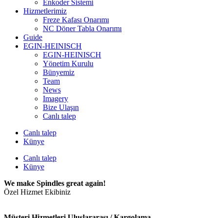
Enkoder Sistemi
Hizmetlerimiz
Freze Kafası Onarımı
NC Döner Tabla Onarımı
Guide
EGIN-HEINISCH
EGIN-HEINISCH
Yönetim Kurulu
Bünyemiz
Team
News
Imagery
Bize Ulaşın
Canlı talep
Canlı talep
Künye
Canlı talep
Künye
We make Spindles great again!
Özel Hizmet Ekibiniz
Müşteri Hizmetleri Uluslararası / Kargolama