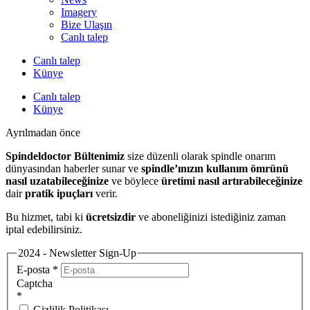
Imagery
Bize Ulaşın
Canlı talep
Canlı talep
Künye
Canlı talep
Künye
Ayrılmadan önce
Spindeldoctor Bültenimiz
size düzenli olarak spindle onarım
dünyasından haberler sunar ve
spindle’ınızın kullanım ömrünü
nasıl uzatabileceğinize
ve böylece
üretimi nasıl artırabileceğinize
dair
pratik ipuçları
verir.
Bu hizmet, tabi ki
ücretsizdir
ve aboneliğinizi istediğiniz zaman
iptal edebilirsiniz.
2024 - Newsletter Sign-Up
E-posta
*
Captcha
*
Gizlilik Politikası