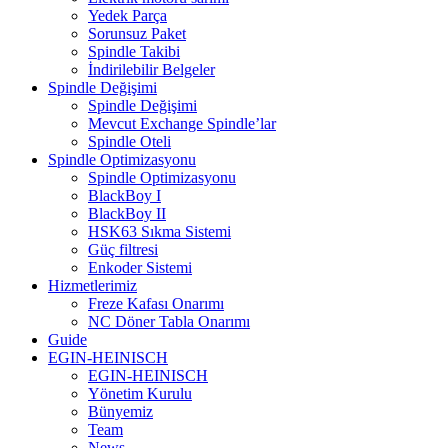
Yedek Parça
Sorunsuz Paket
Spindle Takibi
İndirilebilir Belgeler
Spindle Değişimi
Spindle Değişimi
Mevcut Exchange Spindle’lar
Spindle Oteli
Spindle Optimizasyonu
Spindle Optimizasyonu
BlackBoy I
BlackBoy II
HSK63 Sıkma Sistemi
Güç filtresi
Enkoder Sistemi
Hizmetlerimiz
Freze Kafası Onarımı
NC Döner Tabla Onarımı
Guide
EGIN-HEINISCH
EGIN-HEINISCH
Yönetim Kurulu
Bünyemiz
Team
News