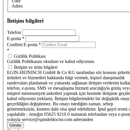
Ülke
Adres
İletişim bilgileri
Telefon
E-posta
*
Confirm E-posta
*
*
Gizlilik Politikası
Gizlilik Politikasını okudum ve kabul ediyorum.
İletişim ve ürün bilgileri
EGIN-HEINISCH GmbH & Co KG tarafından söz konusu şirketi
ürünleri ve hizmetleri hakkında bilgi vermek, kişisel danışmanlık
randevuları planlamak ve yukarıda sağlanan iletişim verilerini kull
telefon, e-posta, SMS ve mesajlaşma hizmeti aracılığıyla görüş vey
müşteri memnuniyeti anketleri yapmak için benimle iletişime geçilm
kabul ediyorum (reklam). İletişim bilgilerimdeki bir değişiklik ona
geçerliliğini değiştirmez. Bu onayı istediğim zaman, sebep
göstermeksizin, kısmen dahi olsa iptal edebilirim. İptal gayri resmi 
yapılabilir - örneğin 05625 9210 0 numaralı telefondan veya e-post
yoluyla service@spindeldoctor.com adresinden
Gönder