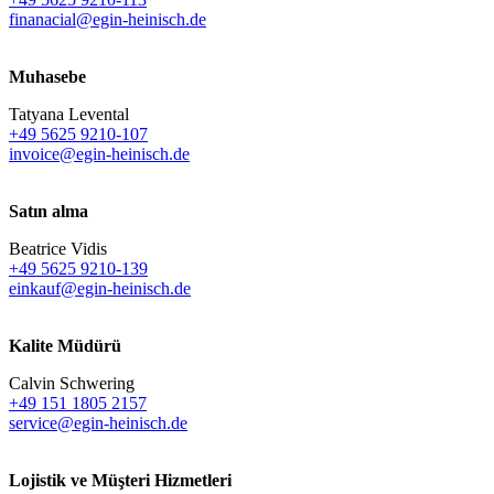
finanacial@egin-heinisch.de
Muhasebe
Tatyana Levental
+49 5625 9210-107
invoice@egin-heinisch.de
Satın alma
Beatrice Vidis
+49 5625 9210-139
einkauf@egin-heinisch.de
Kalite Müdürü
Calvin Schwering
+49 151 1805 2157
service@egin-heinisch.de
Lojistik ve
Müşteri Hizmetleri