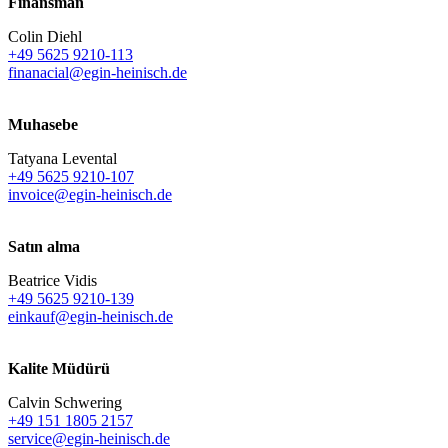
Finansman
Colin Diehl
+49 5625 9210-113
finanacial@egin-heinisch.de
Muhasebe
Tatyana Levental
+49 5625 9210-107
invoice@egin-heinisch.de
Satın alma
Beatrice Vidis
+49 5625 9210-139
einkauf@egin-heinisch.de
Kalite Müdürü
Calvin Schwering
+49 151 1805 2157
service@egin-heinisch.de