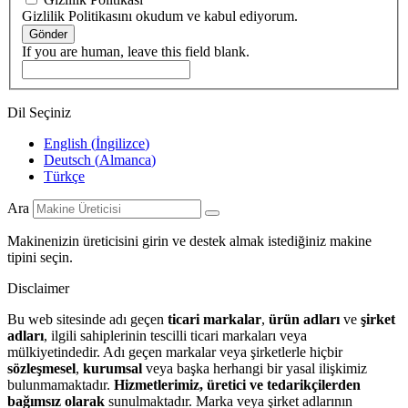
Gizlilik Politikasını okudum ve kabul ediyorum.
Gönder
If you are human, leave this field blank.
Dil Seçiniz
English
(
İngilizce
)
Deutsch
(
Almanca
)
Türkçe
Ara
Makinenizin üreticisini girin ve destek almak istediğiniz makine
tipini seçin.
Disclaimer
Bu web sitesinde adı geçen
ticari markalar
,
ürün adları
ve
şirket
adları
, ilgili sahiplerinin tescilli ticari markaları veya
mülkiyetindedir. Adı geçen markalar veya şirketlerle hiçbir
sözleşmesel
,
kurumsal
veya başka herhangi bir yasal ilişkimiz
bulunmamaktadır.
Hizmetlerimiz, üretici ve tedarikçilerden
bağımsız olarak
sunulmaktadır. Marka veya şirket adlarının