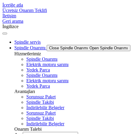
İçeriğe atla
Ücretsiz Onarım Teklifi
İletişim
Geri arama
İngilizce
Spindle servis
Spindle Onarımı
Close Spindle Onarımı
Open Spindle Onarımı
Hizmetlerimiz
Spindle Onarımı
Elektrik motoru sarımı
Yedek Parça
Spindle Onarımı
Elektrik motoru sarımı
Yedek Parça
Avantajları
Sorunsuz Paket
Spindle Takibi
İndirilebilir Belgeler
Sorunsuz Paket
Spindle Takibi
İndirilebilir Belgeler
Onarım Talebi