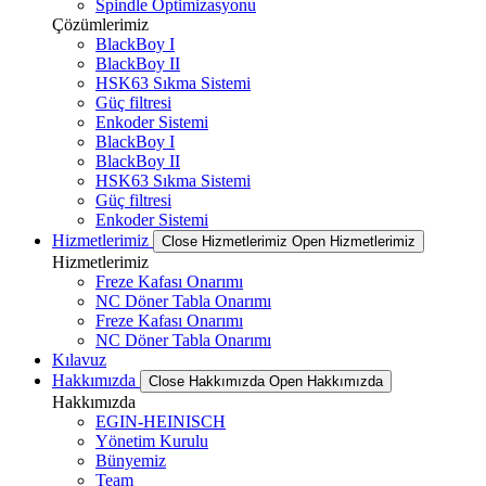
Spindle Optimizasyonu
Çözümlerimiz
BlackBoy I
BlackBoy II
HSK63 Sıkma Sistemi
Güç filtresi
Enkoder Sistemi
BlackBoy I
BlackBoy II
HSK63 Sıkma Sistemi
Güç filtresi
Enkoder Sistemi
Hizmetlerimiz
Close Hizmetlerimiz
Open Hizmetlerimiz
Hizmetlerimiz
Freze Kafası Onarımı
NC Döner Tabla Onarımı
Freze Kafası Onarımı
NC Döner Tabla Onarımı
Kılavuz
Hakkımızda
Close Hakkımızda
Open Hakkımızda
Hakkımızda
EGIN-HEINISCH
Yönetim Kurulu
Bünyemiz
Team