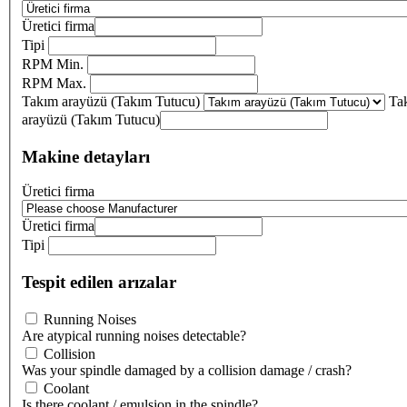
Üretici firma
Tipi
RPM Min.
RPM Max.
Takım arayüzü (Takım Tutucu)
Ta
arayüzü (Takım Tutucu)
Makine detayları
Üretici firma
Üretici firma
Tipi
Tespit edilen arızalar
Running Noises
Are atypical running noises detectable?
Collision
Was your spindle damaged by a collision damage / crash?
Coolant
Is there coolant / emulsion in the spindle?