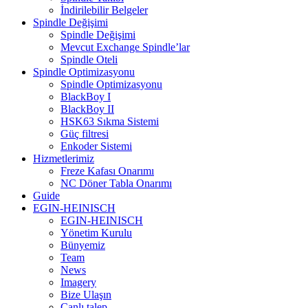
İndirilebilir Belgeler
Spindle Değişimi
Spindle Değişimi
Mevcut Exchange Spindle’lar
Spindle Oteli
Spindle Optimizasyonu
Spindle Optimizasyonu
BlackBoy I
BlackBoy II
HSK63 Sıkma Sistemi
Güç filtresi
Enkoder Sistemi
Hizmetlerimiz
Freze Kafası Onarımı
NC Döner Tabla Onarımı
Guide
EGIN-HEINISCH
EGIN-HEINISCH
Yönetim Kurulu
Bünyemiz
Team
News
Imagery
Bize Ulaşın
Canlı talep