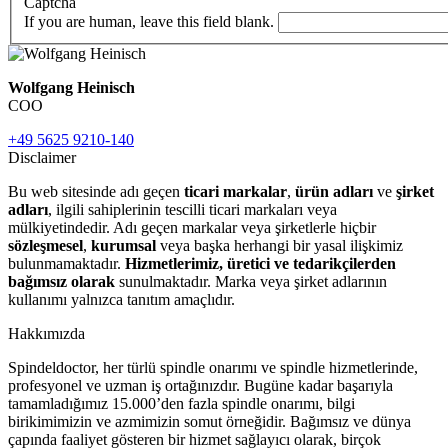
Captcha
If you are human, leave this field blank.
Wolfgang Heinisch
COO
+49 5625 9210-140
Disclaimer
Bu web sitesinde adı geçen
ticari markalar
,
ürün adları
ve
şirket
adları
, ilgili sahiplerinin tescilli ticari markaları veya
mülkiyetindedir. Adı geçen markalar veya şirketlerle hiçbir
sözleşmesel
,
kurumsal
veya başka herhangi bir yasal ilişkimiz
bulunmamaktadır.
Hizmetlerimiz, üretici ve tedarikçilerden
bağımsız olarak
sunulmaktadır. Marka veya şirket adlarının
kullanımı yalnızca tanıtım amaçlıdır.
Hakkımızda
Spindeldoctor, her türlü spindle onarımı ve spindle hizmetlerinde,
profesyonel ve uzman iş ortağınızdır. Bugüne kadar başarıyla
tamamladığımız 15.000’den fazla spindle onarımı, bilgi
birikimimizin ve azmimizin somut örneğidir. Bağımsız ve dünya
çapında faaliyet gösteren bir hizmet sağlayıcı olarak, birçok