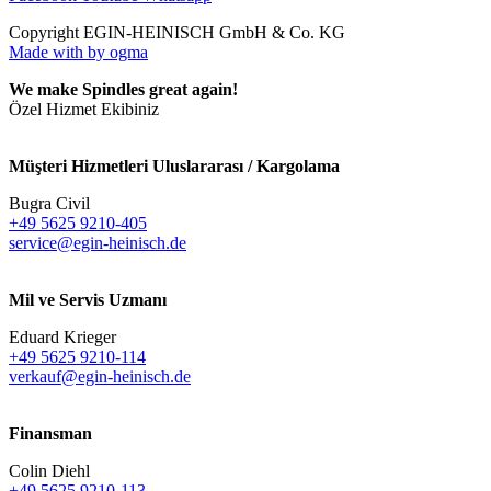
Copyright EGIN-HEINISCH GmbH & Co. KG
Made with
by ogma
We make Spindles great again!
Özel Hizmet Ekibiniz
Müşteri Hizmetleri Uluslararası / Kargolama
Bugra Civil
+49 5625 9210-405
service@egin-heinisch.de
Mil ve Servis Uzmanı
Eduard Krieger
+49 5625 9210-114
verkauf@egin-heinisch.de
Finansman
Colin Diehl
+49 5625 9210-113