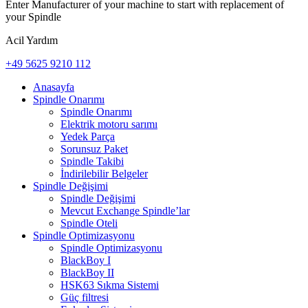
Enter Manufacturer of your machine to start with replacement of
your Spindle
Acil Yardım
+49 5625 9210 112
Anasayfa
Spindle Onarımı
Spindle Onarımı
Elektrik motoru sarımı
Yedek Parça
Sorunsuz Paket
Spindle Takibi
İndirilebilir Belgeler
Spindle Değişimi
Spindle Değişimi
Mevcut Exchange Spindle’lar
Spindle Oteli
Spindle Optimizasyonu
Spindle Optimizasyonu
BlackBoy I
BlackBoy II
HSK63 Sıkma Sistemi
Güç filtresi