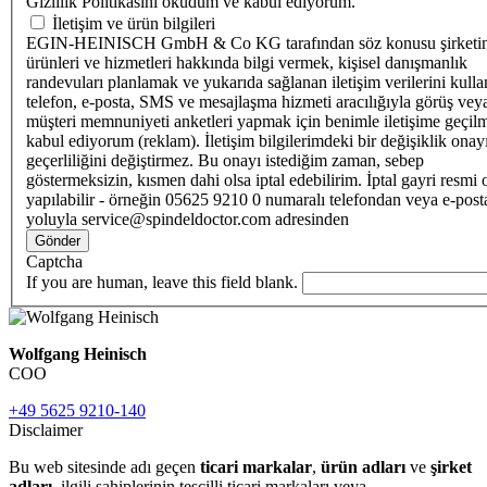
Gizlilik Politikasını okudum ve kabul ediyorum.
İletişim ve ürün bilgileri
EGIN-HEINISCH GmbH & Co KG tarafından söz konusu şirketi
ürünleri ve hizmetleri hakkında bilgi vermek, kişisel danışmanlık
randevuları planlamak ve yukarıda sağlanan iletişim verilerini kull
telefon, e-posta, SMS ve mesajlaşma hizmeti aracılığıyla görüş vey
müşteri memnuniyeti anketleri yapmak için benimle iletişime geçilm
kabul ediyorum (reklam). İletişim bilgilerimdeki bir değişiklik ona
geçerliliğini değiştirmez. Bu onayı istediğim zaman, sebep
göstermeksizin, kısmen dahi olsa iptal edebilirim. İptal gayri resmi 
yapılabilir - örneğin 05625 9210 0 numaralı telefondan veya e-post
yoluyla service@spindeldoctor.com adresinden
Gönder
Captcha
If you are human, leave this field blank.
Wolfgang Heinisch
COO
+49 5625 9210-140
Disclaimer
Bu web sitesinde adı geçen
ticari markalar
,
ürün adları
ve
şirket
adları
, ilgili sahiplerinin tescilli ticari markaları veya