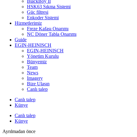
BlackBoy II
HSK63 Sıkma Sistemi
Güç filtresi
Enkoder Sistemi
Hizmetlerimiz
Freze Kafası Onarımı
NC Döner Tabla Onarımı
Guide
EGIN-HEINISCH
EGIN-HEINISCH
Yönetim Kurulu
Bünyemiz
Team
News
Imagery
Bize Ulaşın
Canlı talep
Canlı talep
Künye
Canlı talep
Künye
Ayrılmadan önce