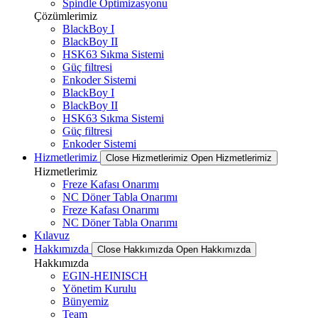
Spindle Optimizasyonu
Çözümlerimiz
BlackBoy I
BlackBoy II
HSK63 Sıkma Sistemi
Güç filtresi
Enkoder Sistemi
BlackBoy I
BlackBoy II
HSK63 Sıkma Sistemi
Güç filtresi
Enkoder Sistemi
Hizmetlerimiz
Close Hizmetlerimiz
Open Hizmetlerimiz
Hizmetlerimiz
Freze Kafası Onarımı
NC Döner Tabla Onarımı
Freze Kafası Onarımı
NC Döner Tabla Onarımı
Kılavuz
Hakkımızda
Close Hakkımızda
Open Hakkımızda
Hakkımızda
EGIN-HEINISCH
Yönetim Kurulu
Bünyemiz
Team