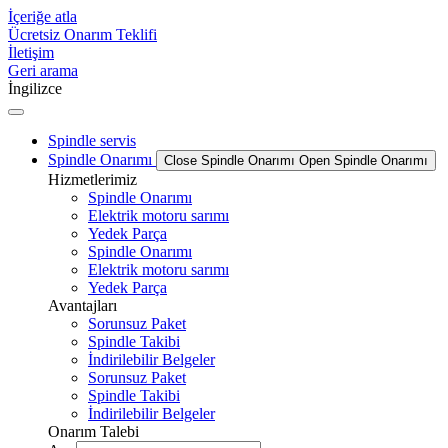
İçeriğe atla
Ücretsiz Onarım Teklifi
İletişim
Geri arama
İngilizce
Spindle servis
Spindle Onarımı
Close Spindle Onarımı
Open Spindle Onarımı
Hizmetlerimiz
Spindle Onarımı
Elektrik motoru sarımı
Yedek Parça
Spindle Onarımı
Elektrik motoru sarımı
Yedek Parça
Avantajları
Sorunsuz Paket
Spindle Takibi
İndirilebilir Belgeler
Sorunsuz Paket
Spindle Takibi
İndirilebilir Belgeler
Onarım Talebi