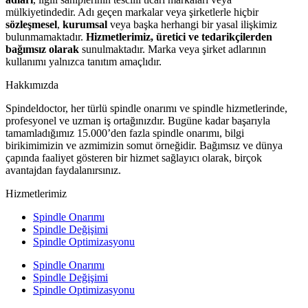
mülkiyetindedir. Adı geçen markalar veya şirketlerle hiçbir
sözleşmesel
,
kurumsal
veya başka herhangi bir yasal ilişkimiz
bulunmamaktadır.
Hizmetlerimiz, üretici ve tedarikçilerden
bağımsız olarak
sunulmaktadır. Marka veya şirket adlarının
kullanımı yalnızca tanıtım amaçlıdır.
Hakkımızda
Spindeldoctor, her türlü spindle onarımı ve spindle hizmetlerinde,
profesyonel ve uzman iş ortağınızdır. Bugüne kadar başarıyla
tamamladığımız 15.000’den fazla spindle onarımı, bilgi
birikimimizin ve azmimizin somut örneğidir. Bağımsız ve dünya
çapında faaliyet gösteren bir hizmet sağlayıcı olarak, birçok
avantajdan faydalanırsınız.
Hizmetlerimiz
Spindle Onarımı
Spindle Değişimi
Spindle Optimizasyonu
Spindle Onarımı
Spindle Değişimi
Spindle Optimizasyonu