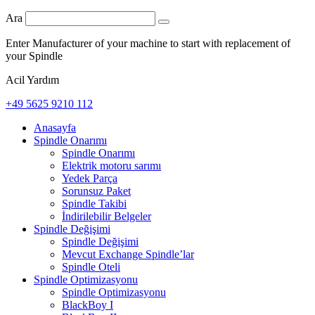
Ara
Enter Manufacturer of your machine to start with replacement of
your Spindle
Acil Yardım
+49 5625 9210 112
Anasayfa
Spindle Onarımı
Spindle Onarımı
Elektrik motoru sarımı
Yedek Parça
Sorunsuz Paket
Spindle Takibi
İndirilebilir Belgeler
Spindle Değişimi
Spindle Değişimi
Mevcut Exchange Spindle’lar
Spindle Oteli
Spindle Optimizasyonu
Spindle Optimizasyonu
BlackBoy I