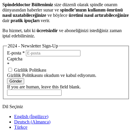
Spindeldoctor Bültenimiz
size düzenli olarak spindle onarım
dünyasından haberler sunar ve
spindle’ınızın kullanım ömrünü
nasıl uzatabileceğinize
ve böylece
üretimi nasıl artırabileceğinize
dair
pratik ipuçları
verir.
Bu hizmet, tabi ki
ücretsizdir
ve aboneliğinizi istediğiniz zaman
iptal edebilirsiniz.
2024 - Newsletter Sign-Up
E-posta
*
Captcha
*
Gizlilik Politikası
Gizlilik Politikasını okudum ve kabul ediyorum.
Gönder
If you are human, leave this field blank.
Dil Seçiniz
English
(
İngilizce
)
Deutsch
(
Almanca
)
Türkçe