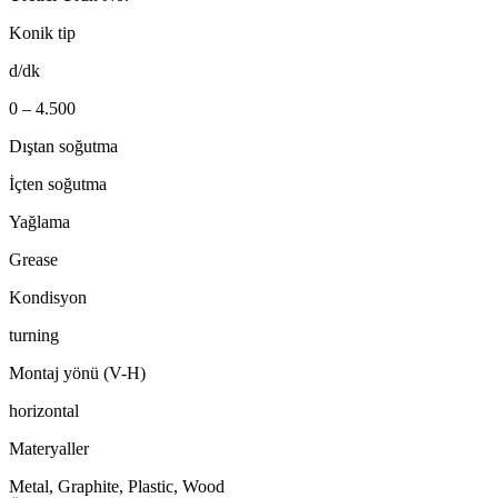
Konik tip
d/dk
0 – 4.500
Dıştan soğutma
İçten soğutma
Yağlama
Grease
Kondisyon
turning
Montaj yönü (V-H)
horizontal
Materyaller
Metal, Graphite, Plastic, Wood