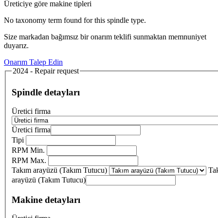
Üreticiye göre makine tipleri
No taxonomy term found for this spindle type.
Size markadan bağımsız bir onarım teklifi sunmaktan memnuniyet
duyarız.
Onarım Talep Edin
2024 - Repair request
Spindle detayları
Üretici firma
Üretici firma
Tipi
RPM Min.
RPM Max.
Takım arayüzü (Takım Tutucu)
Ta
arayüzü (Takım Tutucu)
Makine detayları