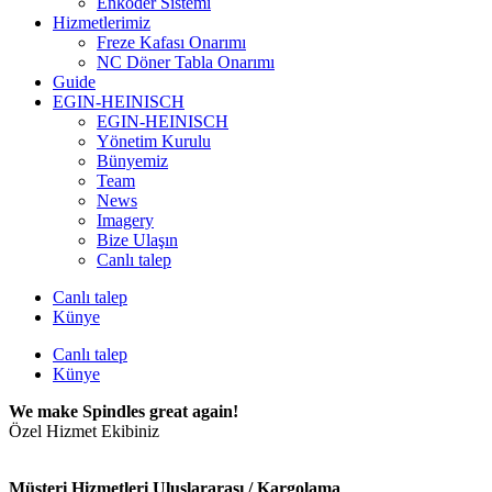
Enkoder Sistemi
Hizmetlerimiz
Freze Kafası Onarımı
NC Döner Tabla Onarımı
Guide
EGIN-HEINISCH
EGIN-HEINISCH
Yönetim Kurulu
Bünyemiz
Team
News
Imagery
Bize Ulaşın
Canlı talep
Canlı talep
Künye
Canlı talep
Künye
We make Spindles great again!
Özel Hizmet Ekibiniz
Müşteri Hizmetleri Uluslararası / Kargolama