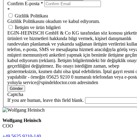
Confirm E-posta
*
*
Gizlilik Politikası
Gizlilik Politikasını okudum ve kabul ediyorum.
İletişim ve ürün bilgileri
EGIN-HEINISCH GmbH & Co KG tarafından söz konusu şirketi
ürünleri ve hizmetleri hakkında bilgi vermek, kişisel danışmanlık
randevuları planlamak ve yukarıda sağlanan iletişim verilerini kull
telefon, e-posta, SMS ve mesajlaşma hizmeti aracılığıyla görüş vey
müşteri memnuniyeti anketleri yapmak için benimle iletişime geçilm
kabul ediyorum (reklam). İletişim bilgilerimdeki bir değişiklik ona
geçerliliğini değiştirmez. Bu onayı istediğim zaman, sebep
göstermeksizin, kısmen dahi olsa iptal edebilirim. İptal gayri resmi 
yapılabilir - örneğin 05625 9210 0 numaralı telefondan veya e-post
yoluyla service@spindeldoctor.com adresinden
Gönder
Captcha
If you are human, leave this field blank.
Wolfgang Heinisch
COO
+49 5625 9210-140