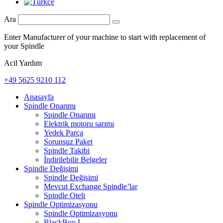
Ara
Enter Manufacturer of your machine to start with replacement of
your Spindle
Acil Yardım
+49 5625 9210 112
Anasayfa
Spindle Onarımı
Spindle Onarımı
Elektrik motoru sarımı
Yedek Parça
Sorunsuz Paket
Spindle Takibi
İndirilebilir Belgeler
Spindle Değişimi
Spindle Değişimi
Mevcut Exchange Spindle’lar
Spindle Oteli
Spindle Optimizasyonu
Spindle Optimizasyonu
BlackBoy I