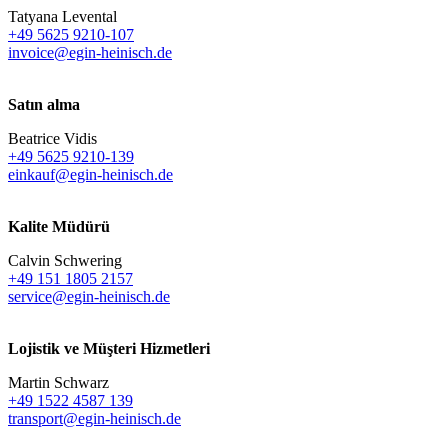
Tatyana Levental
+49 5625 9210-107
invoice@egin-heinisch.de
Satın alma
Beatrice Vidis
+49 5625 9210-139
einkauf@egin-heinisch.de
Kalite Müdürü
Calvin Schwering
+49 151 1805 2157
service@egin-heinisch.de
Lojistik ve
Müşteri Hizmetleri
Martin Schwarz
+49 1522 4587 139
transport@egin-heinisch.de