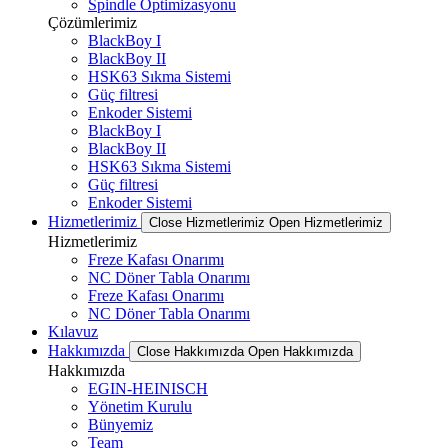
Spindle Optimizasyonu
Çözümlerimiz
BlackBoy I
BlackBoy II
HSK63 Sıkma Sistemi
Güç filtresi
Enkoder Sistemi
BlackBoy I
BlackBoy II
HSK63 Sıkma Sistemi
Güç filtresi
Enkoder Sistemi
Hizmetlerimiz
Close Hizmetlerimiz
Open Hizmetlerimiz
Hizmetlerimiz
Freze Kafası Onarımı
NC Döner Tabla Onarımı
Freze Kafası Onarımı
NC Döner Tabla Onarımı
Kılavuz
Hakkımızda
Close Hakkımızda
Open Hakkımızda
Hakkımızda
EGIN-HEINISCH
Yönetim Kurulu
Bünyemiz
Team