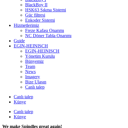
BlackBoy II
HSK63 Sıkma Sistemi
Güç filtresi
Enkoder Sistemi
Hizmetlerimiz
Freze Kafası Onarımı
NC Döner Tabla Onarımı
Guide
EGIN-HEINISCH
EGIN-HEINISCH
Yönetim Kurulu
Bünyemiz
Team
News
Imagery
Bize Ulaşın
Canlı talep
Canlı talep
Künye
Canlı talep
Künye
We make Spindles great again!