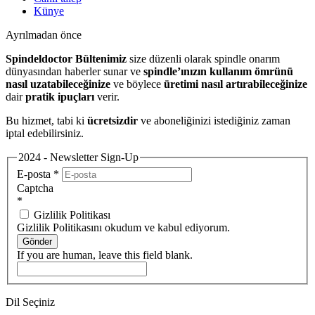
Künye
Ayrılmadan önce
Spindeldoctor Bültenimiz
size düzenli olarak spindle onarım
dünyasından haberler sunar ve
spindle’ınızın kullanım ömrünü
nasıl uzatabileceğinize
ve böylece
üretimi nasıl artırabileceğinize
dair
pratik ipuçları
verir.
Bu hizmet, tabi ki
ücretsizdir
ve aboneliğinizi istediğiniz zaman
iptal edebilirsiniz.
2024 - Newsletter Sign-Up
E-posta
*
Captcha
*
Gizlilik Politikası
Gizlilik Politikasını okudum ve kabul ediyorum.
Gönder
If you are human, leave this field blank.
Dil Seçiniz