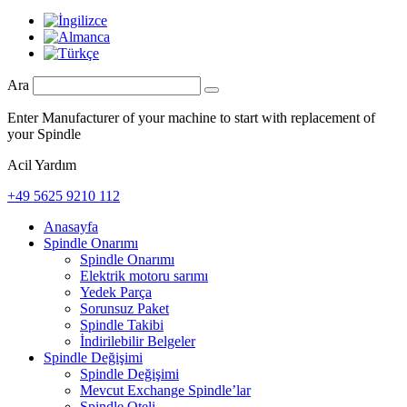
Ara
Enter Manufacturer of your machine to start with replacement of
your Spindle
Acil Yardım
+49 5625 9210 112
Anasayfa
Spindle Onarımı
Spindle Onarımı
Elektrik motoru sarımı
Yedek Parça
Sorunsuz Paket
Spindle Takibi
İndirilebilir Belgeler
Spindle Değişimi
Spindle Değişimi
Mevcut Exchange Spindle’lar
Spindle Oteli