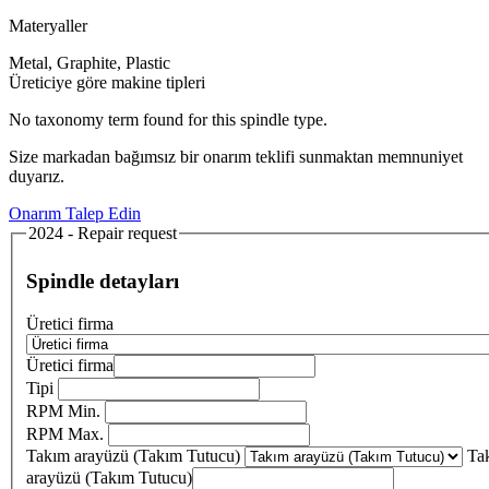
Materyaller
Metal, Graphite, Plastic
Üreticiye göre makine tipleri
No taxonomy term found for this spindle type.
Size markadan bağımsız bir onarım teklifi sunmaktan memnuniyet
duyarız.
Onarım Talep Edin
2024 - Repair request
Spindle detayları
Üretici firma
Üretici firma
Tipi
RPM Min.
RPM Max.
Takım arayüzü (Takım Tutucu)
Ta
arayüzü (Takım Tutucu)