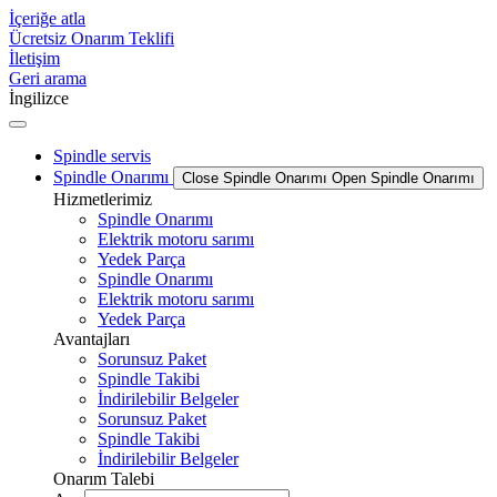
İçeriğe atla
Ücretsiz Onarım Teklifi
İletişim
Geri arama
İngilizce
Spindle servis
Spindle Onarımı
Close Spindle Onarımı
Open Spindle Onarımı
Hizmetlerimiz
Spindle Onarımı
Elektrik motoru sarımı
Yedek Parça
Spindle Onarımı
Elektrik motoru sarımı
Yedek Parça
Avantajları
Sorunsuz Paket
Spindle Takibi
İndirilebilir Belgeler
Sorunsuz Paket
Spindle Takibi
İndirilebilir Belgeler
Onarım Talebi