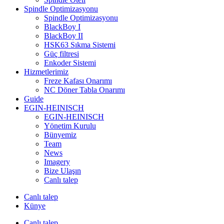
Spindle Optimizasyonu
Spindle Optimizasyonu
BlackBoy I
BlackBoy II
HSK63 Sıkma Sistemi
Güç filtresi
Enkoder Sistemi
Hizmetlerimiz
Freze Kafası Onarımı
NC Döner Tabla Onarımı
Guide
EGIN-HEINISCH
EGIN-HEINISCH
Yönetim Kurulu
Bünyemiz
Team
News
Imagery
Bize Ulaşın
Canlı talep
Canlı talep
Künye
Canlı talep