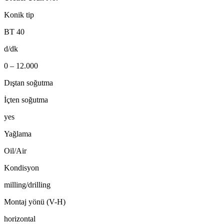
Konik tip
BT 40
d/dk
0 – 12.000
Dıştan soğutma
İçten soğutma
yes
Yağlama
Oil/Air
Kondisyon
milling/drilling
Montaj yönü (V-H)
horizontal