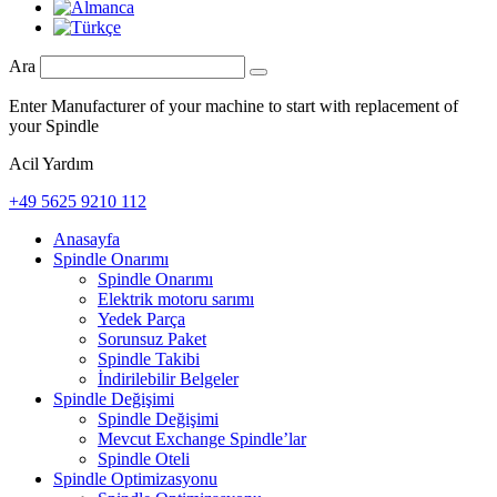
Ara
Enter Manufacturer of your machine to start with replacement of
your Spindle
Acil Yardım
+49 5625 9210 112
Anasayfa
Spindle Onarımı
Spindle Onarımı
Elektrik motoru sarımı
Yedek Parça
Sorunsuz Paket
Spindle Takibi
İndirilebilir Belgeler
Spindle Değişimi
Spindle Değişimi
Mevcut Exchange Spindle’lar
Spindle Oteli
Spindle Optimizasyonu