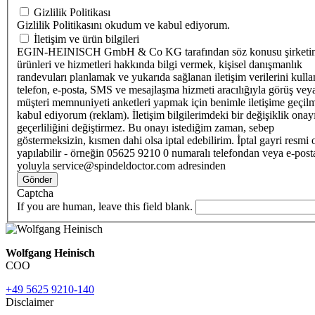
Gizlilik Politikası
Gizlilik Politikasını okudum ve kabul ediyorum.
İletişim ve ürün bilgileri
EGIN-HEINISCH GmbH & Co KG tarafından söz konusu şirketi
ürünleri ve hizmetleri hakkında bilgi vermek, kişisel danışmanlık
randevuları planlamak ve yukarıda sağlanan iletişim verilerini kull
telefon, e-posta, SMS ve mesajlaşma hizmeti aracılığıyla görüş vey
müşteri memnuniyeti anketleri yapmak için benimle iletişime geçilm
kabul ediyorum (reklam). İletişim bilgilerimdeki bir değişiklik ona
geçerliliğini değiştirmez. Bu onayı istediğim zaman, sebep
göstermeksizin, kısmen dahi olsa iptal edebilirim. İptal gayri resmi 
yapılabilir - örneğin 05625 9210 0 numaralı telefondan veya e-post
yoluyla service@spindeldoctor.com adresinden
Gönder
Captcha
If you are human, leave this field blank.
Wolfgang Heinisch
COO
+49 5625 9210-140
Disclaimer