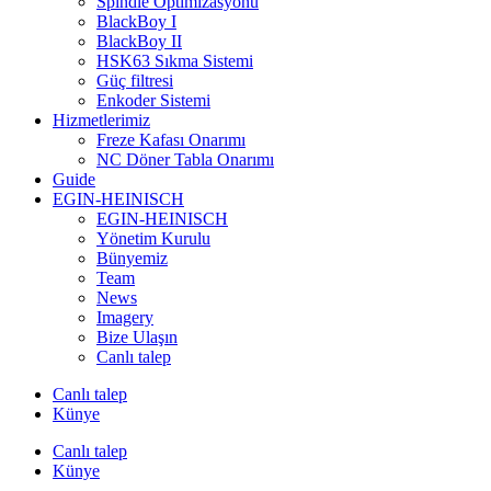
Spindle Optimizasyonu
BlackBoy I
BlackBoy II
HSK63 Sıkma Sistemi
Güç filtresi
Enkoder Sistemi
Hizmetlerimiz
Freze Kafası Onarımı
NC Döner Tabla Onarımı
Guide
EGIN-HEINISCH
EGIN-HEINISCH
Yönetim Kurulu
Bünyemiz
Team
News
Imagery
Bize Ulaşın
Canlı talep
Canlı talep
Künye
Canlı talep
Künye