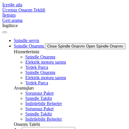
İçeriğe atla
Ücretsiz Onarım Teklifi
İletişim
Geri arama
İngilizce
Spindle servis
Spindle Onarımı
Close Spindle Onarımı
Open Spindle Onarımı
Hizmetlerimiz
Spindle Onarımı
Elektrik motoru sarımı
Yedek Parça
Spindle Onarımı
Elektrik motoru sarımı
Yedek Parça
Avantajları
Sorunsuz Paket
Spindle Takibi
İndirilebilir Belgeler
Sorunsuz Paket
Spindle Takibi
İndirilebilir Belgeler
Onarım Talebi