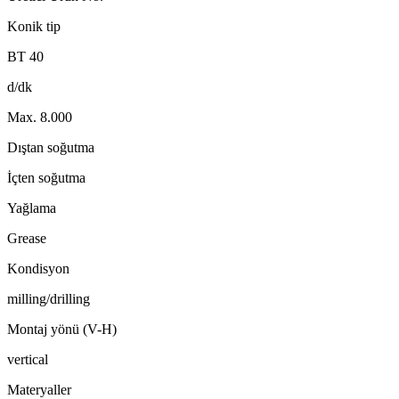
Konik tip
BT 40
d/dk
Max. 8.000
Dıştan soğutma
İçten soğutma
Yağlama
Grease
Kondisyon
milling/drilling
Montaj yönü (V-H)
vertical
Materyaller