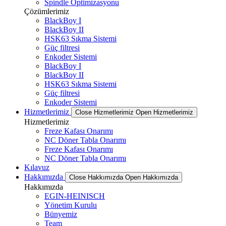
Spindle Optimizasyonu
Çözümlerimiz
BlackBoy I
BlackBoy II
HSK63 Sıkma Sistemi
Güç filtresi
Enkoder Sistemi
BlackBoy I
BlackBoy II
HSK63 Sıkma Sistemi
Güç filtresi
Enkoder Sistemi
Hizmetlerimiz
Close Hizmetlerimiz
Open Hizmetlerimiz
Hizmetlerimiz
Freze Kafası Onarımı
NC Döner Tabla Onarımı
Freze Kafası Onarımı
NC Döner Tabla Onarımı
Kılavuz
Hakkımızda
Close Hakkımızda
Open Hakkımızda
Hakkımızda
EGIN-HEINISCH
Yönetim Kurulu
Bünyemiz
Team