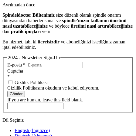
Ayrılmadan önce
Spindeldoctor Bültenimiz
size düzenli olarak spindle onarım
dünyasından haberler sunar ve
spindle’ınızın kullanım ömrünü
nasıl uzatabileceğinize
ve böylece
üretimi nasıl artırabileceğinize
dair
pratik ipuçları
verir.
Bu hizmet, tabi ki
ücretsizdir
ve aboneliğinizi istediğiniz zaman
iptal edebilirsiniz.
2024 - Newsletter Sign-Up
E-posta
*
Captcha
*
Gizlilik Politikası
Gizlilik Politikasını okudum ve kabul ediyorum.
Gönder
If you are human, leave this field blank.
Dil Seçiniz
English
(
İngilizce
)
Deutsch
(
Almanca
)