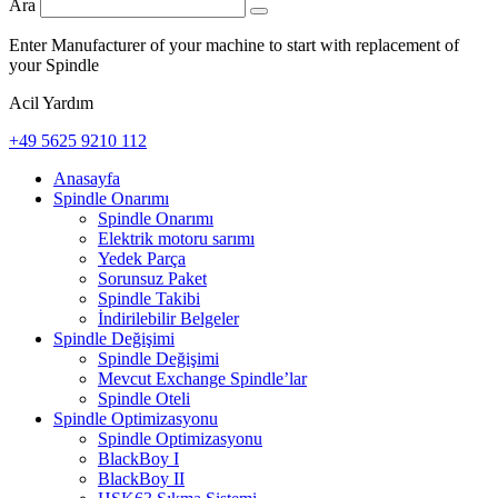
Ara
Enter Manufacturer of your machine to start with replacement of
your Spindle
Acil Yardım
+49 5625 9210 112
Anasayfa
Spindle Onarımı
Spindle Onarımı
Elektrik motoru sarımı
Yedek Parça
Sorunsuz Paket
Spindle Takibi
İndirilebilir Belgeler
Spindle Değişimi
Spindle Değişimi
Mevcut Exchange Spindle’lar
Spindle Oteli
Spindle Optimizasyonu
Spindle Optimizasyonu
BlackBoy I
BlackBoy II