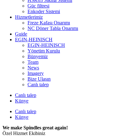
HSK63 Sıkma Sistemi
Güç filtresi
Enkoder Sistemi
Hizmetlerimiz
Freze Kafası Onarımı
NC Döner Tabla Onarımı
Guide
EGIN-HEINISCH
EGIN-HEINISCH
Yönetim Kurulu
Bünyemiz
Team
News
Imagery
Bize Ulaşın
Canlı talep
Canlı talep
Künye
Canlı talep
Künye
We make Spindles great again!
Özel Hizmet Ekibiniz