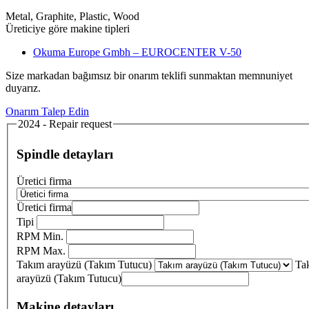
Metal, Graphite, Plastic, Wood
Üreticiye göre makine tipleri
Okuma Europe Gmbh – EUROCENTER V-50
Size markadan bağımsız bir onarım teklifi sunmaktan memnuniyet
duyarız.
Onarım Talep Edin
2024 - Repair request
Spindle detayları
Üretici firma
Üretici firma
Tipi
RPM Min.
RPM Max.
Takım arayüzü (Takım Tutucu)
Ta
arayüzü (Takım Tutucu)
Makine detayları