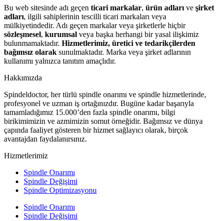
Bu web sitesinde adı geçen
ticari markalar
,
ürün adları
ve
şirket
adları
, ilgili sahiplerinin tescilli ticari markaları veya
mülkiyetindedir. Adı geçen markalar veya şirketlerle hiçbir
sözleşmesel
,
kurumsal
veya başka herhangi bir yasal ilişkimiz
bulunmamaktadır.
Hizmetlerimiz, üretici ve tedarikçilerden
bağımsız olarak
sunulmaktadır. Marka veya şirket adlarının
kullanımı yalnızca tanıtım amaçlıdır.
Hakkımızda
Spindeldoctor, her türlü spindle onarımı ve spindle hizmetlerinde,
profesyonel ve uzman iş ortağınızdır. Bugüne kadar başarıyla
tamamladığımız 15.000’den fazla spindle onarımı, bilgi
birikimimizin ve azmimizin somut örneğidir. Bağımsız ve dünya
çapında faaliyet gösteren bir hizmet sağlayıcı olarak, birçok
avantajdan faydalanırsınız.
Hizmetlerimiz
Spindle Onarımı
Spindle Değişimi
Spindle Optimizasyonu
Spindle Onarımı
Spindle Değişimi