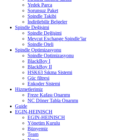
Yedek Parça
Sorunsuz Paket
Spindle Takibi
İndirilebilir Belgeler
Spindle Değişimi
Spindle Değişimi
Mevcut Exchange Spindle’lar
Spindle Oteli
Spindle Optimizasyonu
Spindle Optimizasyonu
BlackBoy I
BlackBoy II
HSK63 Sıkma Sistemi
Güç filtresi
Enkoder Sistemi
Hizmetlerimiz
Freze Kafası Onarımı
NC Döner Tabla Onarımı
Guide
EGIN-HEINISCH
EGIN-HEINISCH
Yönetim Kurulu
Bünyemiz
Team
News