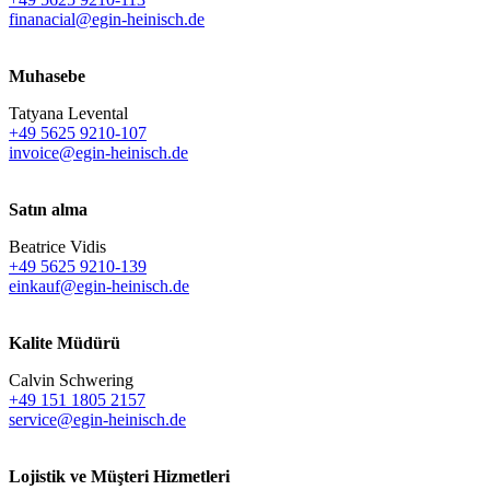
finanacial@egin-heinisch.de
Muhasebe
Tatyana Levental
+49 5625 9210-107
invoice@egin-heinisch.de
Satın alma
Beatrice Vidis
+49 5625 9210-139
einkauf@egin-heinisch.de
Kalite Müdürü
Calvin Schwering
+49 151 1805 2157
service@egin-heinisch.de
Lojistik ve
Müşteri Hizmetleri