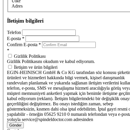
Ülke
Adres
İletişim bilgileri
Telefon
E-posta
*
Confirm E-posta
*
*
Gizlilik Politikası
Gizlilik Politikasını okudum ve kabul ediyorum.
İletişim ve ürün bilgileri
EGIN-HEINISCH GmbH & Co KG tarafından söz konusu şirketi
ürünleri ve hizmetleri hakkında bilgi vermek, kişisel danışmanlık
randevuları planlamak ve yukarıda sağlanan iletişim verilerini kull
telefon, e-posta, SMS ve mesajlaşma hizmeti aracılığıyla görüş vey
müşteri memnuniyeti anketleri yapmak için benimle iletişime geçilm
kabul ediyorum (reklam). İletişim bilgilerimdeki bir değişiklik ona
geçerliliğini değiştirmez. Bu onayı istediğim zaman, sebep
göstermeksizin, kısmen dahi olsa iptal edebilirim. İptal gayri resmi 
yapılabilir - örneğin 05625 9210 0 numaralı telefondan veya e-post
yoluyla service@spindeldoctor.com adresinden
Gönder