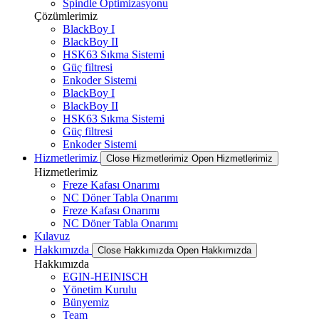
Spindle Optimizasyonu
Çözümlerimiz
BlackBoy I
BlackBoy II
HSK63 Sıkma Sistemi
Güç filtresi
Enkoder Sistemi
BlackBoy I
BlackBoy II
HSK63 Sıkma Sistemi
Güç filtresi
Enkoder Sistemi
Hizmetlerimiz
Close Hizmetlerimiz
Open Hizmetlerimiz
Hizmetlerimiz
Freze Kafası Onarımı
NC Döner Tabla Onarımı
Freze Kafası Onarımı
NC Döner Tabla Onarımı
Kılavuz
Hakkımızda
Close Hakkımızda
Open Hakkımızda
Hakkımızda
EGIN-HEINISCH
Yönetim Kurulu
Bünyemiz
Team