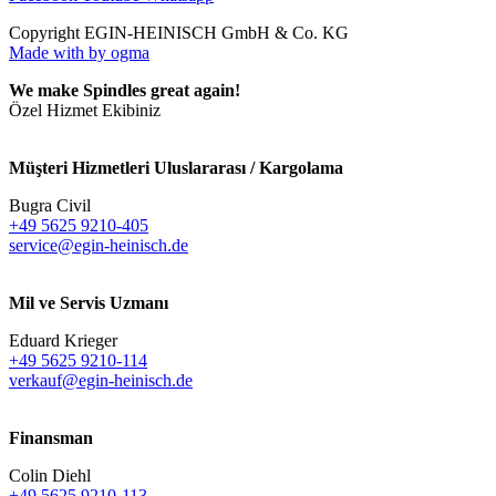
Copyright EGIN-HEINISCH GmbH & Co. KG
Made with
by ogma
We make Spindles great again!
Özel Hizmet Ekibiniz
Müşteri Hizmetleri Uluslararası / Kargolama
Bugra Civil
+49 5625 9210-405
service@egin-heinisch.de
Mil ve Servis Uzmanı
Eduard Krieger
+49 5625 9210-114
verkauf@egin-heinisch.de
Finansman
Colin Diehl
+49 5625 9210-113