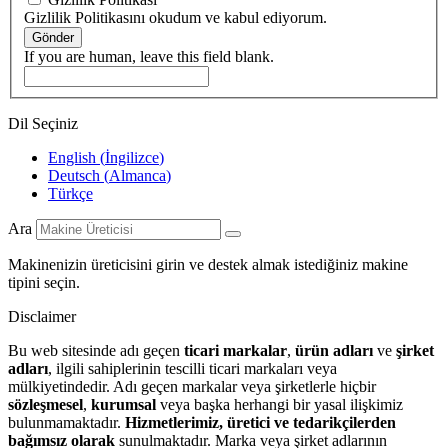
Gizlilik Politikasını okudum ve kabul ediyorum.
Gönder
If you are human, leave this field blank.
Dil Seçiniz
English
(
İngilizce
)
Deutsch
(
Almanca
)
Türkçe
Ara
Makinenizin üreticisini girin ve destek almak istediğiniz makine
tipini seçin.
Disclaimer
Bu web sitesinde adı geçen
ticari markalar
,
ürün adları
ve
şirket
adları
, ilgili sahiplerinin tescilli ticari markaları veya
mülkiyetindedir. Adı geçen markalar veya şirketlerle hiçbir
sözleşmesel
,
kurumsal
veya başka herhangi bir yasal ilişkimiz
bulunmamaktadır.
Hizmetlerimiz, üretici ve tedarikçilerden
bağımsız olarak
sunulmaktadır. Marka veya şirket adlarının