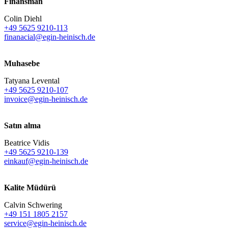
Finansman
Colin Diehl
+49 5625 9210-113
finanacial@egin-heinisch.de
Muhasebe
Tatyana Levental
+49 5625 9210-107
invoice@egin-heinisch.de
Satın alma
Beatrice Vidis
+49 5625 9210-139
einkauf@egin-heinisch.de
Kalite Müdürü
Calvin Schwering
+49 151 1805 2157
service@egin-heinisch.de