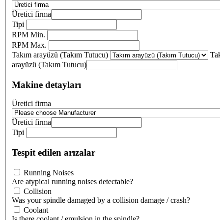
Üretici firma
Tipi
RPM Min.
RPM Max.
Takım arayüzü (Takım Tutucu)
Ta
arayüzü (Takım Tutucu)
Makine detayları
Üretici firma
Üretici firma
Tipi
Tespit edilen arızalar
Running Noises
Are atypical running noises detectable?
Collision
Was your spindle damaged by a collision damage / crash?
Coolant
Is there coolant / emulsion in the spindle?