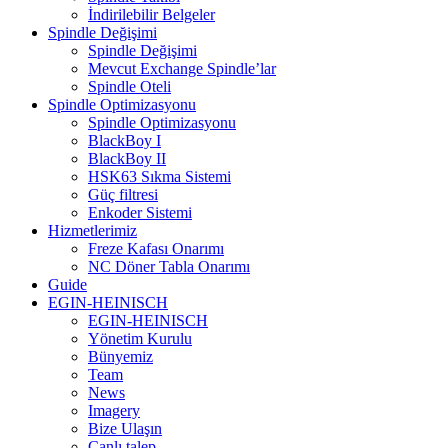
İndirilebilir Belgeler
Spindle Değişimi
Spindle Değişimi
Mevcut Exchange Spindle’lar
Spindle Oteli
Spindle Optimizasyonu
Spindle Optimizasyonu
BlackBoy I
BlackBoy II
HSK63 Sıkma Sistemi
Güç filtresi
Enkoder Sistemi
Hizmetlerimiz
Freze Kafası Onarımı
NC Döner Tabla Onarımı
Guide
EGIN-HEINISCH
EGIN-HEINISCH
Yönetim Kurulu
Bünyemiz
Team
News
Imagery
Bize Ulaşın
Canlı talep