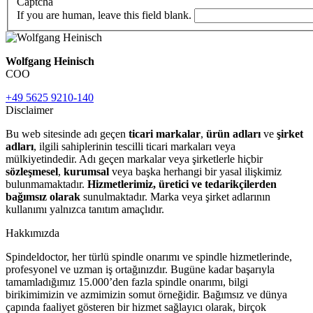
Captcha
If you are human, leave this field blank.
Wolfgang Heinisch
COO
+49 5625 9210-140
Disclaimer
Bu web sitesinde adı geçen
ticari markalar
,
ürün adları
ve
şirket
adları
, ilgili sahiplerinin tescilli ticari markaları veya
mülkiyetindedir. Adı geçen markalar veya şirketlerle hiçbir
sözleşmesel
,
kurumsal
veya başka herhangi bir yasal ilişkimiz
bulunmamaktadır.
Hizmetlerimiz, üretici ve tedarikçilerden
bağımsız olarak
sunulmaktadır. Marka veya şirket adlarının
kullanımı yalnızca tanıtım amaçlıdır.
Hakkımızda
Spindeldoctor, her türlü spindle onarımı ve spindle hizmetlerinde,
profesyonel ve uzman iş ortağınızdır. Bugüne kadar başarıyla
tamamladığımız 15.000’den fazla spindle onarımı, bilgi
birikimimizin ve azmimizin somut örneğidir. Bağımsız ve dünya
çapında faaliyet gösteren bir hizmet sağlayıcı olarak, birçok