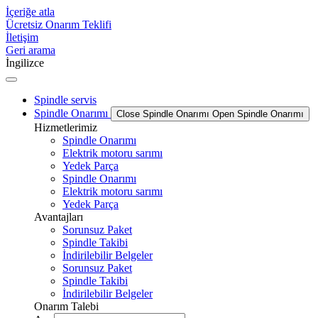
İçeriğe atla
Ücretsiz Onarım Teklifi
İletişim
Geri arama
İngilizce
Spindle servis
Spindle Onarımı
Close Spindle Onarımı
Open Spindle Onarımı
Hizmetlerimiz
Spindle Onarımı
Elektrik motoru sarımı
Yedek Parça
Spindle Onarımı
Elektrik motoru sarımı
Yedek Parça
Avantajları
Sorunsuz Paket
Spindle Takibi
İndirilebilir Belgeler
Sorunsuz Paket
Spindle Takibi
İndirilebilir Belgeler
Onarım Talebi