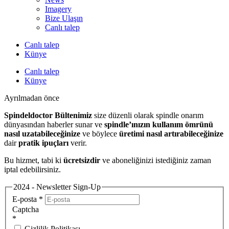
Imagery
Bize Ulaşın
Canlı talep
Canlı talep
Künye
Canlı talep
Künye
Ayrılmadan önce
Spindeldoctor Bültenimiz
size düzenli olarak spindle onarım
dünyasından haberler sunar ve
spindle’ınızın kullanım ömrünü
nasıl uzatabileceğinize
ve böylece
üretimi nasıl artırabileceğinize
dair
pratik ipuçları
verir.
Bu hizmet, tabi ki
ücretsizdir
ve aboneliğinizi istediğiniz zaman
iptal edebilirsiniz.
2024 - Newsletter Sign-Up
E-posta
*
Captcha
*
Gizlilik Politikası