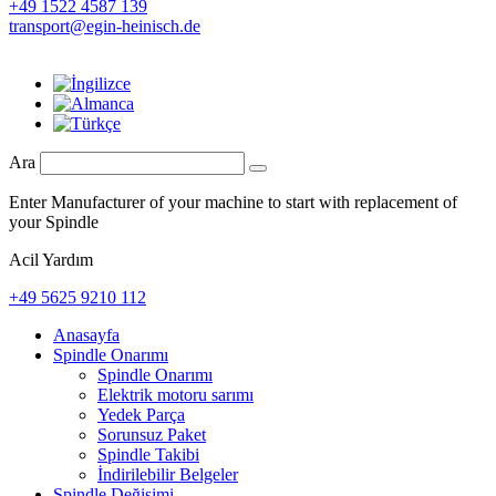
+49 1522 4587 139
transport@egin-heinisch.de
Ara
Enter Manufacturer of your machine to start with replacement of
your Spindle
Acil Yardım
+49 5625 9210 112
Anasayfa
Spindle Onarımı
Spindle Onarımı
Elektrik motoru sarımı
Yedek Parça
Sorunsuz Paket
Spindle Takibi
İndirilebilir Belgeler
Spindle Değişimi