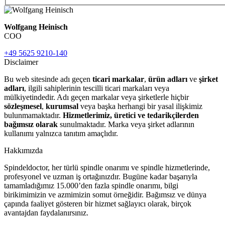
Wolfgang Heinisch
COO
+49 5625 9210-140
Disclaimer
Bu web sitesinde adı geçen
ticari markalar
,
ürün adları
ve
şirket
adları
, ilgili sahiplerinin tescilli ticari markaları veya
mülkiyetindedir. Adı geçen markalar veya şirketlerle hiçbir
sözleşmesel
,
kurumsal
veya başka herhangi bir yasal ilişkimiz
bulunmamaktadır.
Hizmetlerimiz, üretici ve tedarikçilerden
bağımsız olarak
sunulmaktadır. Marka veya şirket adlarının
kullanımı yalnızca tanıtım amaçlıdır.
Hakkımızda
Spindeldoctor, her türlü spindle onarımı ve spindle hizmetlerinde,
profesyonel ve uzman iş ortağınızdır. Bugüne kadar başarıyla
tamamladığımız 15.000’den fazla spindle onarımı, bilgi
birikimimizin ve azmimizin somut örneğidir. Bağımsız ve dünya
çapında faaliyet gösteren bir hizmet sağlayıcı olarak, birçok
avantajdan faydalanırsınız.