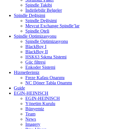
Spindle Takibi
İndirilebilir Belgeler
Spindle Değişimi
Spindle Değişimi
Mevcut Exchange Spindle’lar
Spindle Oteli
Spindle Optimizasyonu
Spindle Optimizasyonu
BlackBoy I
BlackBoy II
HSK63 Sıkma Sistemi
Güç filtresi
Enkoder Sistemi
Hizmetlerimiz
Freze Kafası Onarımı
NC Döner Tabla Onarımı
Guide
EGIN-HEINISCH
EGIN-HEINISCH
Yönetim Kurulu
Bünyemiz
Team
News
Imagery