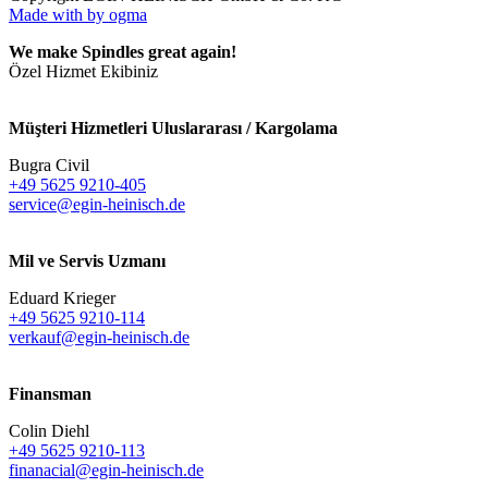
Made with
by ogma
We make Spindles great again!
Özel Hizmet Ekibiniz
Müşteri Hizmetleri Uluslararası / Kargolama
Bugra Civil
+49 5625 9210-405
service@egin-heinisch.de
Mil ve Servis Uzmanı
Eduard Krieger
+49 5625 9210-114
verkauf@egin-heinisch.de
Finansman
Colin Diehl
+49 5625 9210-113
finanacial@egin-heinisch.de