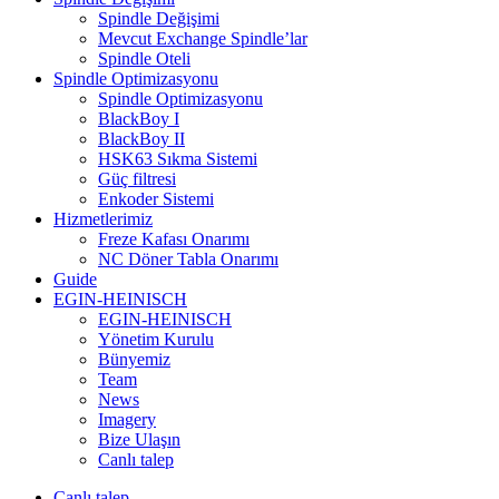
Spindle Değişimi
Mevcut Exchange Spindle’lar
Spindle Oteli
Spindle Optimizasyonu
Spindle Optimizasyonu
BlackBoy I
BlackBoy II
HSK63 Sıkma Sistemi
Güç filtresi
Enkoder Sistemi
Hizmetlerimiz
Freze Kafası Onarımı
NC Döner Tabla Onarımı
Guide
EGIN-HEINISCH
EGIN-HEINISCH
Yönetim Kurulu
Bünyemiz
Team
News
Imagery
Bize Ulaşın
Canlı talep
Canlı talep