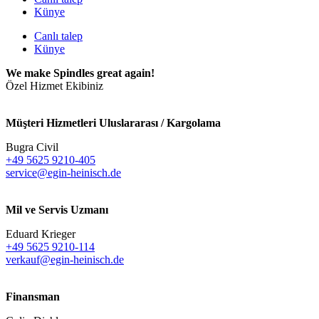
Künye
Canlı talep
Künye
We make Spindles great again!
Özel Hizmet Ekibiniz
Müşteri Hizmetleri Uluslararası / Kargolama
Bugra Civil
+49 5625 9210-405
service@egin-heinisch.de
Mil ve Servis Uzmanı
Eduard Krieger
+49 5625 9210-114
verkauf@egin-heinisch.de
Finansman