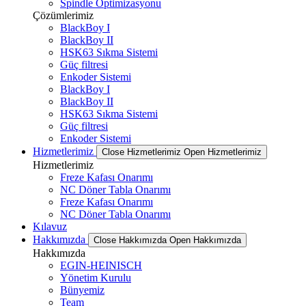
Spindle Optimizasyonu
Çözümlerimiz
BlackBoy I
BlackBoy II
HSK63 Sıkma Sistemi
Güç filtresi
Enkoder Sistemi
BlackBoy I
BlackBoy II
HSK63 Sıkma Sistemi
Güç filtresi
Enkoder Sistemi
Hizmetlerimiz
Close Hizmetlerimiz
Open Hizmetlerimiz
Hizmetlerimiz
Freze Kafası Onarımı
NC Döner Tabla Onarımı
Freze Kafası Onarımı
NC Döner Tabla Onarımı
Kılavuz
Hakkımızda
Close Hakkımızda
Open Hakkımızda
Hakkımızda
EGIN-HEINISCH
Yönetim Kurulu
Bünyemiz
Team