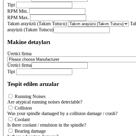
Tipi
RPM Min.
RPM Max.
Takım arayüzü (Takım Tutucu)
Ta
arayüzü (Takım Tutucu)
Makine detayları
Üretici firma
Üretici firma
Tipi
Tespit edilen arızalar
Running Noises
Are atypical running noises detectable?
Collision
Was your spindle damaged by a collision damage / crash?
Coolant
Is there coolant / emulsion in the spindle?
Bearing damage