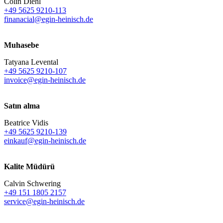
Colin Diehl
+49 5625 9210-113
finanacial@egin-heinisch.de
Muhasebe
Tatyana Levental
+49 5625 9210-107
invoice@egin-heinisch.de
Satın alma
Beatrice Vidis
+49 5625 9210-139
einkauf@egin-heinisch.de
Kalite Müdürü
Calvin Schwering
+49 151 1805 2157
service@egin-heinisch.de