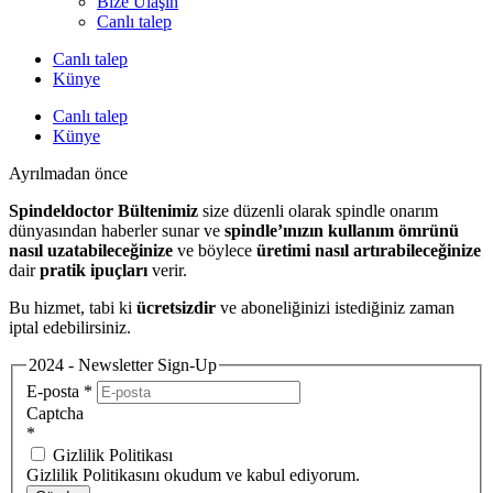
Bize Ulaşın
Canlı talep
Canlı talep
Künye
Canlı talep
Künye
Ayrılmadan önce
Spindeldoctor Bültenimiz
size düzenli olarak spindle onarım
dünyasından haberler sunar ve
spindle’ınızın kullanım ömrünü
nasıl uzatabileceğinize
ve böylece
üretimi nasıl artırabileceğinize
dair
pratik ipuçları
verir.
Bu hizmet, tabi ki
ücretsizdir
ve aboneliğinizi istediğiniz zaman
iptal edebilirsiniz.
2024 - Newsletter Sign-Up
E-posta
*
Captcha
*
Gizlilik Politikası
Gizlilik Politikasını okudum ve kabul ediyorum.