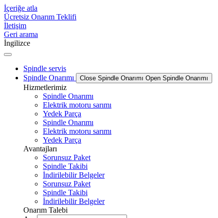
İçeriğe atla
Ücretsiz Onarım Teklifi
İletişim
Geri arama
İngilizce
Spindle servis
Spindle Onarımı
Close Spindle Onarımı
Open Spindle Onarımı
Hizmetlerimiz
Spindle Onarımı
Elektrik motoru sarımı
Yedek Parça
Spindle Onarımı
Elektrik motoru sarımı
Yedek Parça
Avantajları
Sorunsuz Paket
Spindle Takibi
İndirilebilir Belgeler
Sorunsuz Paket
Spindle Takibi
İndirilebilir Belgeler
Onarım Talebi