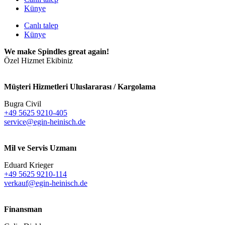
Künye
Canlı talep
Künye
We make Spindles great again!
Özel Hizmet Ekibiniz
Müşteri Hizmetleri Uluslararası / Kargolama
Bugra Civil
+49 5625 9210-405
service@egin-heinisch.de
Mil ve Servis Uzmanı
Eduard Krieger
+49 5625 9210-114
verkauf@egin-heinisch.de
Finansman