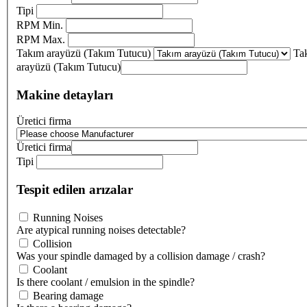
Tipi
RPM Min.
RPM Max.
Takım arayüzü (Takım Tutucu)
Ta
arayüzü (Takım Tutucu)
Makine detayları
Üretici firma
Üretici firma
Tipi
Tespit edilen arızalar
Running Noises
Are atypical running noises detectable?
Collision
Was your spindle damaged by a collision damage / crash?
Coolant
Is there coolant / emulsion in the spindle?
Bearing damage