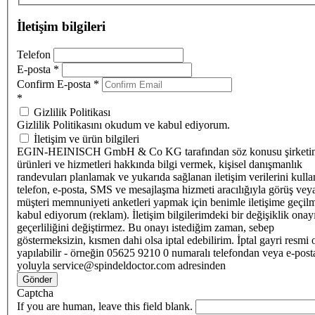
İletişim bilgileri
Telefon
E-posta
*
Confirm E-posta
*
*
Gizlilik Politikası
Gizlilik Politikasını okudum ve kabul ediyorum.
İletişim ve ürün bilgileri
EGIN-HEINISCH GmbH & Co KG tarafından söz konusu şirketi
ürünleri ve hizmetleri hakkında bilgi vermek, kişisel danışmanlık
randevuları planlamak ve yukarıda sağlanan iletişim verilerini kull
telefon, e-posta, SMS ve mesajlaşma hizmeti aracılığıyla görüş vey
müşteri memnuniyeti anketleri yapmak için benimle iletişime geçilm
kabul ediyorum (reklam). İletişim bilgilerimdeki bir değişiklik ona
geçerliliğini değiştirmez. Bu onayı istediğim zaman, sebep
göstermeksizin, kısmen dahi olsa iptal edebilirim. İptal gayri resmi 
yapılabilir - örneğin 05625 9210 0 numaralı telefondan veya e-post
yoluyla service@spindeldoctor.com adresinden
Gönder
Captcha
If you are human, leave this field blank.