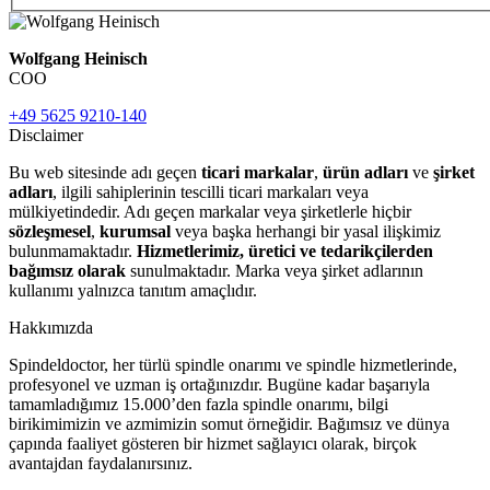
Wolfgang Heinisch
COO
+49 5625 9210-140
Disclaimer
Bu web sitesinde adı geçen
ticari markalar
,
ürün adları
ve
şirket
adları
, ilgili sahiplerinin tescilli ticari markaları veya
mülkiyetindedir. Adı geçen markalar veya şirketlerle hiçbir
sözleşmesel
,
kurumsal
veya başka herhangi bir yasal ilişkimiz
bulunmamaktadır.
Hizmetlerimiz, üretici ve tedarikçilerden
bağımsız olarak
sunulmaktadır. Marka veya şirket adlarının
kullanımı yalnızca tanıtım amaçlıdır.
Hakkımızda
Spindeldoctor, her türlü spindle onarımı ve spindle hizmetlerinde,
profesyonel ve uzman iş ortağınızdır. Bugüne kadar başarıyla
tamamladığımız 15.000’den fazla spindle onarımı, bilgi
birikimimizin ve azmimizin somut örneğidir. Bağımsız ve dünya
çapında faaliyet gösteren bir hizmet sağlayıcı olarak, birçok
avantajdan faydalanırsınız.