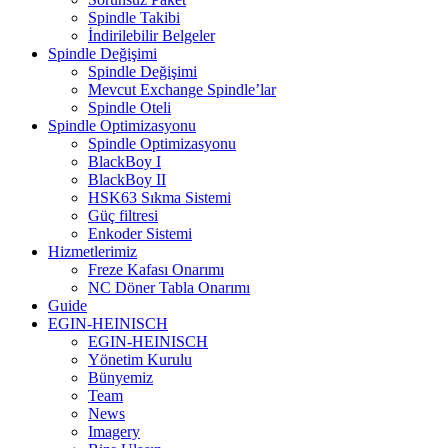
Spindle Takibi
İndirilebilir Belgeler
Spindle Değişimi
Spindle Değişimi
Mevcut Exchange Spindle’lar
Spindle Oteli
Spindle Optimizasyonu
Spindle Optimizasyonu
BlackBoy I
BlackBoy II
HSK63 Sıkma Sistemi
Güç filtresi
Enkoder Sistemi
Hizmetlerimiz
Freze Kafası Onarımı
NC Döner Tabla Onarımı
Guide
EGIN-HEINISCH
EGIN-HEINISCH
Yönetim Kurulu
Bünyemiz
Team
News
Imagery