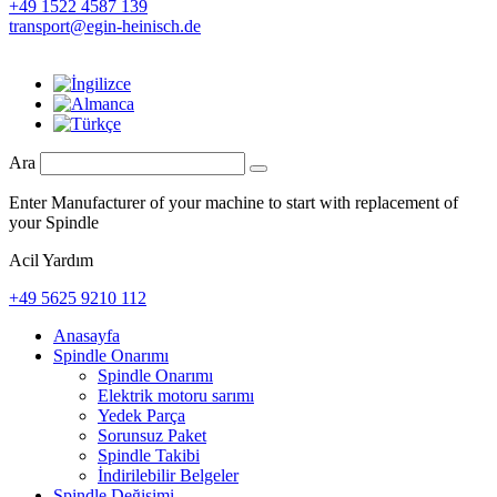
+49 1522 4587 139
transport@egin-heinisch.de
Ara
Enter Manufacturer of your machine to start with replacement of
your Spindle
Acil Yardım
+49 5625 9210 112
Anasayfa
Spindle Onarımı
Spindle Onarımı
Elektrik motoru sarımı
Yedek Parça
Sorunsuz Paket
Spindle Takibi
İndirilebilir Belgeler
Spindle Değişimi