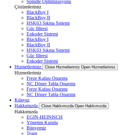
Spindle Optimizasyonu
Çözümlerimiz
BlackBoy I
BlackBoy II
HSK63 Sıkma Sistemi
Güç filtresi
Enkoder Sistemi
BlackBoy I
BlackBoy II
HSK63 Sıkma Sistemi
Güç filtresi
Enkoder Sistemi
Hizmetlerimiz
Close Hizmetlerimiz
Open Hizmetlerimiz
Hizmetlerimiz
Freze Kafası Onarımı
NC Döner Tabla Onarımı
Freze Kafası Onarımı
NC Döner Tabla Onarımı
Kılavuz
Hakkımızda
Close Hakkımızda
Open Hakkımızda
Hakkımızda
EGIN-HEINISCH
Yönetim Kurulu
Bünyemiz
Team