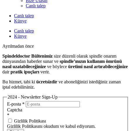
Bize Ulaşın
Canlı talep
Canlı talep
Künye
Canlı talep
Künye
Ayrılmadan önce
Spindeldoctor Bültenimiz
size düzenli olarak spindle onarım
dünyasından haberler sunar ve
spindle’ınızın kullanım ömrünü
nasıl uzatabileceğinize
ve böylece
üretimi nasıl artırabileceğinize
dair
pratik ipuçları
verir.
Bu hizmet, tabi ki
ücretsizdir
ve aboneliğinizi istediğiniz zaman
iptal edebilirsiniz.
2024 - Newsletter Sign-Up
E-posta
*
Captcha
*
Gizlilik Politikası
Gizlilik Politikasını okudum ve kabul ediyorum.