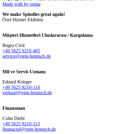
Made with
by ogma
We make Spindles great again!
Özel Hizmet Ekibiniz
Müşteri Hizmetleri Uluslararası / Kargolama
Bugra Civil
+49 5625 9210-405
service@egin-heinisch.de
Mil ve Servis Uzmanı
Eduard Krieger
+49 5625 9210-114
verkauf@egin-heinisch.de
Finansman
Colin Diehl
+49 5625 9210-113
finanacial@egin-heinisch.de