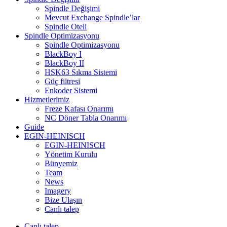
Spindle Değişimi
Mevcut Exchange Spindle’lar
Spindle Oteli
Spindle Optimizasyonu
Spindle Optimizasyonu
BlackBoy I
BlackBoy II
HSK63 Sıkma Sistemi
Güç filtresi
Enkoder Sistemi
Hizmetlerimiz
Freze Kafası Onarımı
NC Döner Tabla Onarımı
Guide
EGIN-HEINISCH
EGIN-HEINISCH
Yönetim Kurulu
Bünyemiz
Team
News
Imagery
Bize Ulaşın
Canlı talep
Canlı talep