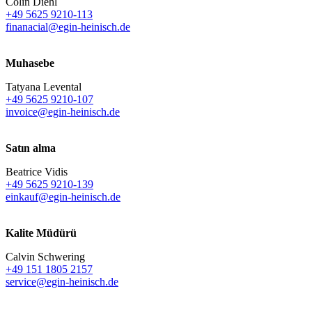
Colin Diehl
+49 5625 9210-113
finanacial@egin-heinisch.de
Muhasebe
Tatyana Levental
+49 5625 9210-107
invoice@egin-heinisch.de
Satın alma
Beatrice Vidis
+49 5625 9210-139
einkauf@egin-heinisch.de
Kalite Müdürü
Calvin Schwering
+49 151 1805 2157
service@egin-heinisch.de